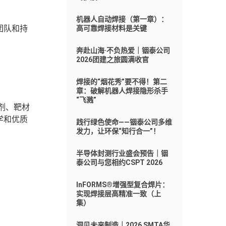
机器人自动焊接（第一章）：
团队和持
高可靠焊接材料是关键
奔赴山海·不负热爱｜铟泰公司
2026团建之旅圆满收官
焊接的“烟花秀”要不得！第二
章：破解机器人焊接隐形杀手
“飞溅”
剂、靶材
学和优质
践行绿色使命——铟泰公司多维
发力，让环保“知行合一”！
半导体封测行业盛会预告｜铟
泰公司与您相约CSPT 2026
InFORMS®增强型复合焊片：
实现焊接层高精准一致（上
集）
洞见未来制造｜2026 SMTA华