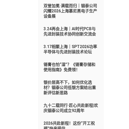
双誉加冕·满载而归｜铟泰公司
闪耀2026上海慕尼黑电子生产
设备展
3.24再会上海｜AI时代PCB与
先进封装技术协同创新交流会
3.17相聚上海｜SPT2026功率
半导体与先进封装技术论坛
锡膏也怕“湿”？《锡膏存储和
使用指南》免费领！
银价居高不下，如何优化选
材？铟泰公司低银方案给出重
新评估新思路
九十二载同行·匠心共赴新程|欢
庆铟泰公司成立92周年
2026共赴新程！这份“开工祝
福”快来接住