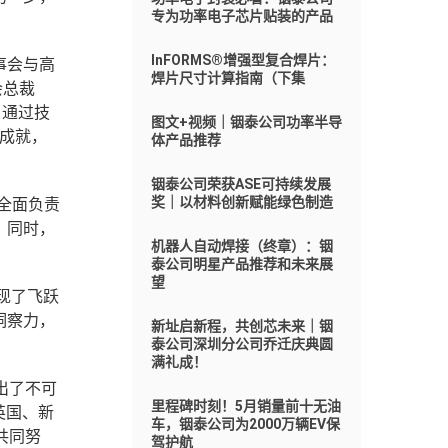
专为功率电子芯片贴装的产品
InFORMS®增强型复合焊片：
事会与高
焊片尺寸计算指南（下集
会总裁
长。通过技
图文+视频｜铟泰公司功率半导
成就，
体产品推荐
铟泰公司荣获ASE可持续发展
奖｜以材料创新赋能绿色制造
，全面负责
。同时，
机器人自动焊接（终章）：铟
泰公司明星产品推荐和未来展
望
实现了飞跃
洞察力，
新址启新程，共创芯未来｜铟
泰公司深圳分公司乔迁庆典圆
满礼成！
作出了不可
里程碑时刻！5月销量前十无油
英国、新
车，铟泰公司为2000万辆EV保
共同努
驾护航