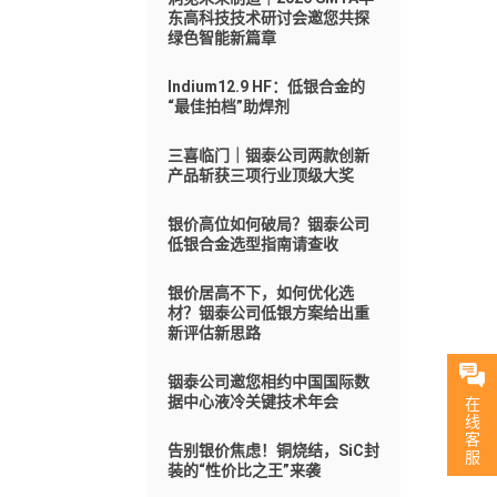
东高科技技术研讨会邀您共探
绿色智能新篇章
Indium12.9 HF：低银合金的
“最佳拍档”助焊剂
三喜临门｜铟泰公司两款创新
产品斩获三项行业顶级大奖
银价高位如何破局？铟泰公司
低银合金选型指南请查收
银价居高不下，如何优化选
材？铟泰公司低银方案给出重
新评估新思路
铟泰公司邀您相约中国国际数
据中心液冷关键技术年会
在
线
客
告别银价焦虑！铜烧结，SiC封
服
装的“性价比之王”来袭