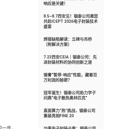
响应是关键！
8.5~8.7西安见！铟泰公司邀您
共赴ICEPT 2026电子封装技术
盛宴
焊接缺陷解读：立碑与吊桥
（附解决方案）
7.23西安CEIA｜铟泰公司：先
进封装材料的协同创新之道
锡膏“暂停-响应”性能，藏着百
万利润的秘密？
冠军诞生！铟泰公司助力学子
问鼎“电子散热奥林匹克”
直面算力“热”挑战，铟泰公司
重装亮相FINE 20
的一步，
功率电子封装必看：铟泰公司