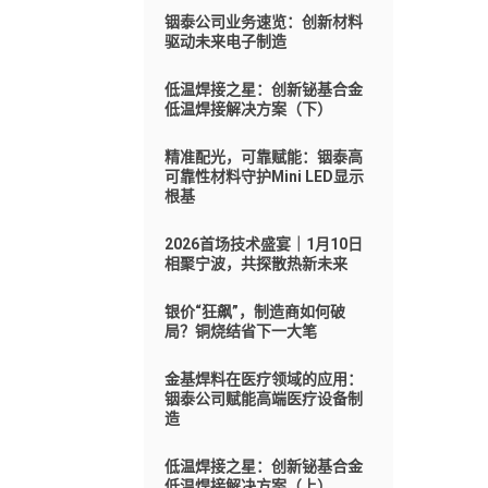
铟泰公司业务速览：创新材料
驱动未来电子制造
低温焊接之星：创新铋基合金
低温焊接解决方案（下）
精准配光，可靠赋能：铟泰高
可靠性材料守护Mini LED显示
根基
2026首场技术盛宴｜1月10日
相聚宁波，共探散热新未来
银价“狂飙”，制造商如何破
局？铜烧结省下一大笔
金基焊料在医疗领域的应用：
铟泰公司赋能高端医疗设备制
造
低温焊接之星：创新铋基合金
低温焊接解决方案（上）