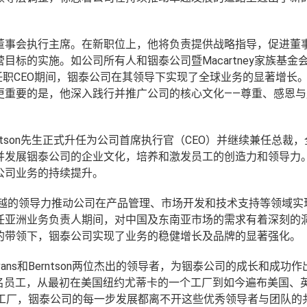
生荣升为董事会执行主席。在新职位上，他将负责提供战略指导，促进董
标的实施。如公司所有人和铟泰公司暨Macartney家族基金
，Evans先生任职CEO期间，铟泰公司在其领导下实现了全球业务的显著增
更重要的是，他深入践行并推广公司的核心文化——尊重、感恩与
rntson先生正式升任为公司首席执行官（CEO）并继续兼任总裁
并发展铟泰公司的企业文化，培养和激发员工的创造力和领导力
公司业务的持续提升。
生凭借卓越的领导力推动公司在产品管理、市场开发和技术支持等领域
任亚洲业务负责人期间，对中国及东南亚市场的需求有着深刻的
的带领下，铟泰公司实现了业务的稳健增长及品牌的显著强化。
言：“Evans和Berntson两位杰出的领导者，为铟泰公司的成长和成功
00名员工，从最初在美国纽约尤蒂卡的一个工厂到如今遍布美国、
个工厂，铟泰公司的每一步发展都离不开这些优秀领导者与团队的