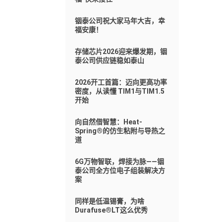
铟泰公司祝大家马年大吉，幸
福安康！
存储芯片2026迎来爆发期，铟
泰公司供应链稳如泰山
2026开工首篇：迈向更高功率
密度，从读懂 TIM1与TIM1.5
开始
向自然借智慧：Heat-
Spring®的仿生粘附与导热之
道
6G万物智联，焊接为脉——铟
泰公司全方位电子组装解决方
案
同样是低温锡膏，为啥
Durafuse®LT这么优秀