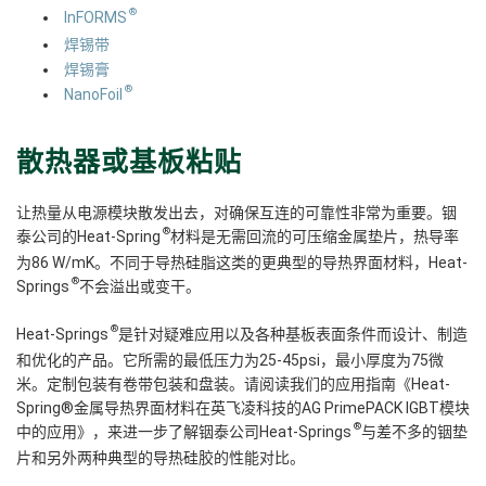
®
InFORMS
焊锡带
焊锡膏
®
NanoFoil
散热器或基板粘贴
让热量从电源模块散发出去，对确保互连的可靠性非常为重要。铟
®
泰公司的Heat-Spring
材料是无需回流的可压缩金属垫片，热导率
为86 W/mK。不同于导热硅脂这类的更典型的导热界面材料，Heat-
®
Springs
不会溢出或变干。
®
Heat-Springs
是针对疑难应用以及各种基板表面条件而设计、制造
和优化的产品。它所需的最低压力为25-45psi，最小厚度为75微
米。定制包装有卷带包装和盘装。请阅读我们的应用指南《Heat-
Spring®金属导热界面材料在英飞凌科技的AG PrimePACK IGBT模块
®
中的应用》，来进一步了解铟泰公司Heat-Springs
与差不多的铟垫
片和另外两种典型的导热硅胶的性能对比。