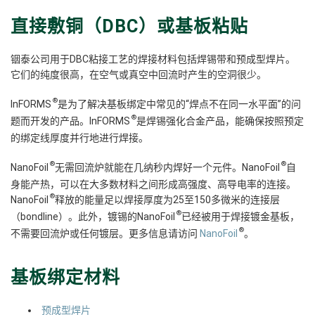
直接敷铜（DBC）或基板粘贴
铟泰公司用于DBC粘接工艺的焊接材料包括焊锡带和预成型焊片。
它们的纯度很高，在空气或真空中回流时产生的空洞很少。
®
InFORMS
是为了解决基板绑定中常见的“焊点不在同一水平面”的问
®
题而开发的产品。InFORMS
是焊锡强化合金产品，能确保按照预定
的绑定线厚度并行地进行焊接。
®
®
NanoFoil
无需回流炉就能在几纳秒内焊好一个元件。NanoFoil
自
身能产热，可以在大多数材料之间形成高强度、高导电率的连接。
®
NanoFoil
释放的能量足以焊接厚度为25至150多微米的连接层
®
（bondline）。此外，镀锡的NanoFoil
已经被用于焊接镀金基板，
®
不需要回流炉或任何镀层。更多信息请访问
NanoFoil
。
基板绑定材料
预成型焊片