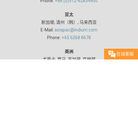
Phone:
+86 (0)512-62834900
亚太
新加坡, 清州（韩）, 马来西亚
E-Mail:
asiapac@indium.com
Phone:
+65 6268 8678
美洲
在线客服
尤蒂卡, 罗马, 芝加哥, 克林顿
咨询时间：
E-Mail:
askus@indium.com
09:00 - 17:00
Phone:
+1 315 853 4900
0512-62834900
铟泰公司 在线咨询
欧洲
立即咨询
米尔顿凯恩斯（英）, 都灵（意）
E-Mail:
europe@indium.com
Phone:
+44 (0)1908 580400
首页