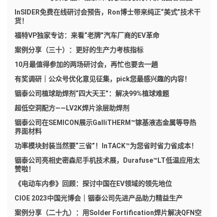
InSIDER免费在线研讨会预告，Ron博士带来纯正“美式”技术干
货！
福特VP独家专访：来看“老牌”汽车厂商的EV革命
案例分享（三十）：更好的生产力考核指标
10月最值得参加的两场研讨会，再忙也要去一趟
有奖调研｜公众号优化意见征集，pick您最感兴趣的内容！
铟泰公司植球助焊剂“四大天王”：解决99%植球难题
超低空洞配方——LV2K焊片涂层助焊剂
铟泰公司在SEMICON展示GalliTHERM™镓基液态金属等导热
界面材料
功率模块封装当然要“三省”！InTACK™为您省时省力省成本！
铟泰公司亮相史密森尼手机技术展，Durafuse™LT低温应用太
赞啦！
《电动车内参》回顾：探讨中国在EV领域的领先地位
CIOE 2023中国光博会｜铟泰公司先进产品助力精益生产
案例分享（二十九）：用Solder Fortification焊片解决QFN空