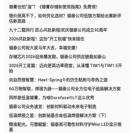
锡膏也怕“湿”？《锡膏存储和使用指南》免费领！
银价居高不下，如何优化选材？铟泰公司低银方案给出重新评
估新思路
九十二载同行·匠心共赴新程|欢庆铟泰公司成立92周年
2026共赴新程！这份“开工祝福”快来接住
铟泰公司祝大家马年大吉，幸福安康！
存储芯片2026迎来爆发期，铟泰公司供应链稳如泰山
2026开工首篇：迈向更高功率密度，从读懂 TIM1与TIM1.5开
始
向自然借智慧：Heat-Spring®的仿生粘附与导热之道
6G万物智联，焊接为脉——铟泰公司全方位电子组装解决方案
同样是低温锡膏，为啥Durafuse®LT这么优秀
铟泰公司业务速览：创新材料驱动未来电子制造
低温焊接之星：创新铋基合金低温焊接解决方案（下）
精准配光，可靠赋能：铟泰高可靠性材料守护Mini LED显示根
基