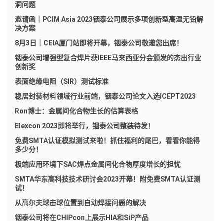
洞问题
邀请函｜PCIM Asia 2023铟泰公司展示多项创新型高温无铅解
决方案
8月3日｜CEIA厦门站即将开幕，铟泰公司敬邀您出席！
铟泰公司增强型复合焊片获IEEE马来西亚分会颁发的杰出行业
创新奖
表面绝缘电阻（SIR）测试标准
稳居封装材料领域行业前端，铟泰公司论文入选ICEPT2023
Ron博士：金属间化合物生长的估算表格
Elexcon 2023即将举行，铟泰公司整装待发！
免费SMTA认证模拟测试来啦！抓住福利的尾巴，看看你能得
多少分！
极端应用环境下SAC焊点金属间化合物厚度增长的担忧
SMTA华东高科技技术研讨会2023开幕！附免费SMTA认证测
试！
从高尔夫球击球位置到自动焊接问题的解决
铟泰公司将在CHIPcon上展示HIA和SiP产品