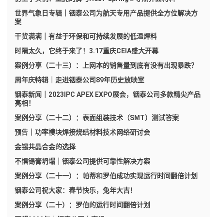
世界气象日专辑｜铟泰公司为航天专用产品提供全方位解决方
案
干货满满｜有益于环保和可持续发展的低温焊料
时隔太久，它终于来了！3.17重庆CEIA盛大开幕
案例分享（二十三）：上网本的销售量到底有没有出现暴跌？
周年庆特辑｜走进铟泰公司89年历史放映室
铟泰新闻｜2023IPC APEX EXPO展会，铟泰公司多款精尖产品
亮相！
案例分享（二十二）：表面组装技术（SMT）测试答案
预告｜功率模块焊接烧结材料技术网络研讨会
金锡共晶合金的选择
不惧锡膏坍塌｜铟泰公司提供可靠性解决方案
案例分享（二十一）：帕蒂和罗伯成功实现运行时间翻倍计划
铟泰公司祝大家：春节快乐，兔年大吉！
案例分享（二十）：罗伯的运行时间翻倍计划