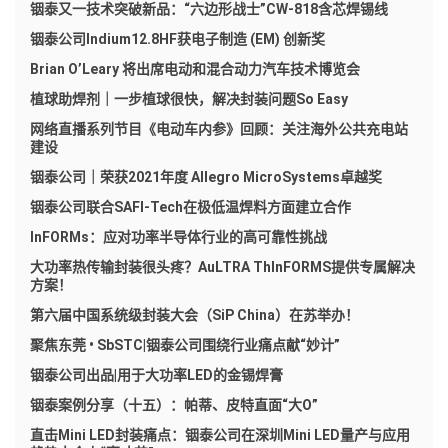
铟泰又一技术突破新品：“六边形战士”CW-818含芯焊锡线
铟泰公司Indium12.8HF获电子制造 (EM) 创新奖
Brian O’Leary 将出席电动和混合动力汽车技术博览会
植球助焊剂｜一步植球很快，解决封装问题So Easy
网络直播系列节目《电动车内参》回顾：关注海外公共充电站
建设
铟泰公司｜荣获2021年度 Allegro MicroSystems卓越奖
铟泰公司联合SAFI-Tech在极低温焊料方面建立合作
InFORMs：应对功率半导体行业的高可靠性挑战
大功率热传输封装很头疼？AuLTRA ThInFORMS提供专属解决
方案！
第六届中国系统级封装大会（SiP China）在苏举办！
聚焦东莞 • SbSTC|铟泰公司围绕行业痛点献“妙计”
铟泰公司出品|用于大功率LED的金锡焊膏
铟泰案例分享（十五）：帕蒂、皮特直面“大O”
直击Mini LED封装痛点：铟泰公司在深圳Mini LED量产与应用