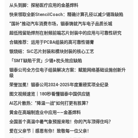
从头到脚：探秘医疗应用的金基焊料
快来领取全新StencilCoach：精确计算孔径以减少锡珠缺陷
“国补”推动汽车消费市场，铟泰铸就汽车电子品质长城
超低残留助焊剂在射频前端芯片封装中的应用与可靠性研究
合辑推荐：运用于PCBA组装的高可靠性锡膏
银烧结：SiC芯片封装和模块封装的核心工艺
「SMT缺陷干货」少锡+枕头效应缺陷
铟泰公司全方位电子组装解决方案：赋能网络基础设施创新升
级
荣誉加冕！铟泰公司2024-2025年度重磅奖项全纪录
图文视频速览｜180秒看懂铟泰中国供应链
AI芯片散热：“降温一战”如何打更有胜算？
黄金在高端制造业中应用——金基焊料
全国首个高温中暑气象预报来啦！你的汽车顶得住吗？
爱在父亲节｜感恩有你！致敬每一位父亲！