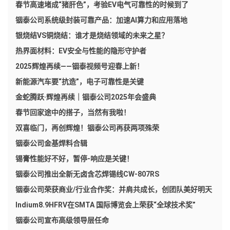
春节高速堵成“猪肝色”，考验EV电气可靠性的时候到了
铟泰公司系统级封装可靠产品：加速AI算力和应用落地
银烧结VS铜烧结：谁才是烧结领域的未来之星？
热界面材料：EV安全与性能的隐形守护者
2025辉煌再续——铟泰视频号迎春上新！
新能源汽车要“抗造”，电子可靠性是关键
金蛇腾跃·辉煌再续｜铟泰公司2025年会盛典
春节回家途中的搭子，当然有我啦！
双喜临门，再创辉煌！铟泰公司再获两项殊荣
铟泰公司金基焊料合辑
锡膏性能好不好，暂停-响应是关键！
铟泰公司推出全新无卤含芯焊锡线CW-807RS
铟泰公司荣获商业/行业合作奖：并肩共成长，创团队美好明天
Indium8.9HFRV在SMTA 国际博览会上荣获“全球技术奖”
铟泰公司宣布高级领导层任命