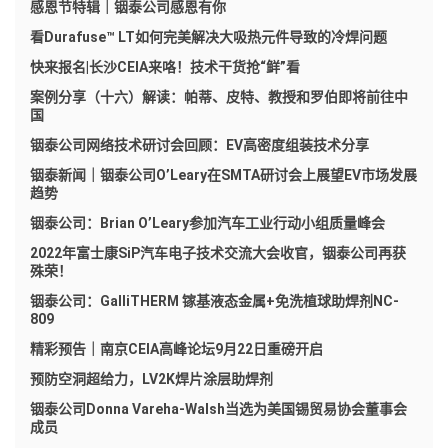
感恩节特辑｜铟泰公司感恩有你
看Durafuse™ LT如何完美解决大吸热元件导致的冷焊问题
快来报名|长沙CEIA来咯！技术干货抢“鲜”看
案例分享（十六）解读：帕蒂、皮特、教授和罗伯即将前往中
国
铟泰公司网络技术研讨会回顾：EV高密度组装技术分享
铟泰新闻｜铟泰公司O’Leary在SMTA研讨会上展望EV市场发展
趋势
铟泰公司：Brian O’Leary参加汽车工业行动小组质量峰会
2022年富士康SiP汽车电子技术交流大会收官，铟泰公司再获
殊荣！
铟泰公司：GalliTHERM 镓基液态金属+免洗植球助焊剂NC-
809
精彩预告｜南京CEIA高峰论坛9月22日重磅开启
预防空洞超给力，LV2K焊片涂层助焊剂
铟泰公司Donna Vareha-Walsh当选为美国锡贸易协会董事会
成员