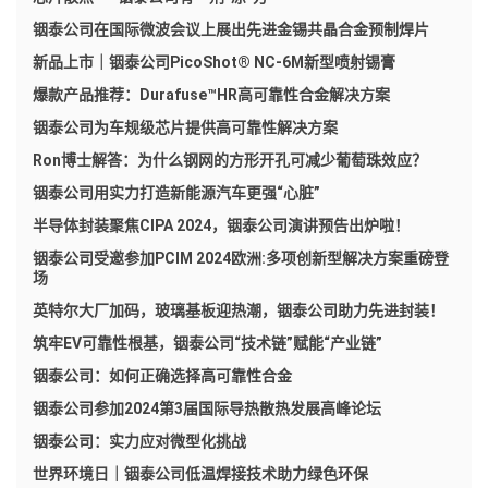
铟泰公司在国际微波会议上展出先进金锡共晶合金预制焊片
新品上市｜铟泰公司PicoShot® NC-6M新型喷射锡膏
爆款产品推荐：Durafuse™HR高可靠性合金解决方案
铟泰公司为车规级芯片提供高可靠性解决方案
Ron博士解答：为什么钢网的方形开孔可减少葡萄珠效应？
铟泰公司用实力打造新能源汽车更强“心脏”
半导体封装聚焦CIPA 2024，铟泰公司演讲预告出炉啦！
铟泰公司受邀参加PCIM 2024欧洲:多项创新型解决方案重磅登
场
英特尔大厂加码，玻璃基板迎热潮，铟泰公司助力先进封装！
筑牢EV可靠性根基，铟泰公司“技术链”赋能“产业链”
铟泰公司：如何正确选择高可靠性合金
铟泰公司参加2024第3届国际导热散热发展高峰论坛
铟泰公司：实力应对微型化挑战
世界环境日｜铟泰公司低温焊接技术助力绿色环保