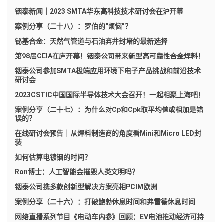
铟泰新闻｜2023 SMTA华东高科技技术研讨会在沪开幕
案例分享（二十八）：罗伯的“烦恼”？
铋基合金：天然气管道与石油弃井封堵的最新选择
第98届CEIA在庐开幕！铟泰公司带来新型高可靠性合金焊料！
铟泰公司参加SMTA极端应用环境下电子产品挑战和前沿技术
研讨会
2023CSTIC中国国际半导体技术大会召开！一起相聚上海吧！
案例分享（二十七）：为什么对Cp和Cpk取平均值或相加是错
误的？
在线研讨会预告｜从焊料制造商的角度看Mini和Micro LED封
装
如何估算电镀铟的时间？
Ron博士：人工智能会摧毁人类文明吗？
铟泰公司携多款创新型解决方案亮相PCIM欧洲
案例分享（二十六）：打破鲍勃休息时间和弗雷德休息时间
网络直播系列节目《电动车内参》回顾：EV电池推动经济可持