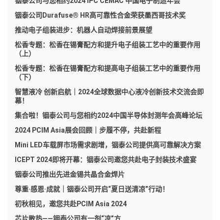
铟泰公司与您相约2024 IPC CEMAC 中国电子制造年会
铟泰公司Durafuse® HR高可靠性合金荣获墨西哥技术奖
推动电子组装进步：机器人自动焊接前景展望
松香专题：松香在锡膏配方和提升电子组装工艺中的重要作用
（上）
松香专题：松香在锡膏配方和提高电子组装工艺中的重要作用
（下）
智慧液冷 创新启航｜2024全球数据中心液冷创新技术交流会即
幕！
集合啦！铟泰公司与您相约2024中国半导体封测年会高峰论坛
2024 PCIM Asia展会回顾｜步履不停，共赴新程
Mini LED车载屏市场需求剧增，铟泰公司提供高可靠解决方案
ICEPT 2024即将开幕：铟泰公司邀您共赴电子封装技术盛宴
铟泰公司推出先进金锡共晶合金焊片
尊重·感恩·成就｜铟泰公司开启“夏日送清凉”行动！
初秋相见，邀您共赴PCIM Asia 2024
芯片散热——铟泰公司有一剂“凉”方