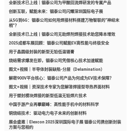
全新技术已上线｜铟泰公司为甲酸回流焊研发的专属产品
创新互联，赋能未来：铟泰公司闪耀深圳国际电子展
从5G到6G：铟泰公司如何用焊接材料搭建万物智联的“神经末
梢”？
全新技术已上线丨铟泰公司无助焊剂焊接技术助您降本增效
2025成都车展回顾：铟泰公司赋能EV高性能与终极安全
用于晶圆级封装的新型无铅低温锡膏
烧结需求爆发在即，铟泰公司凭借核心技术加速赋能
图文+视频｜半导体封装缺陷-分层（Delamination）
解密900V平台核心：铟泰公司产品为何成为EV技术保障？
图文+视频｜资深技术专家为您解答焊接型导热界面材料
用于塑封模块焊接的新型低温无铅焊片技术
中国手游产业再攀巅峰：高性能手机中的材料科学
铜烧结技术：驱动电力电子未来的创新材料
展会盛邀｜Elexcon 2025深圳国际电子展 铟泰公司携创新封装
方案与您相约