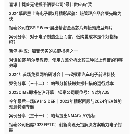
喜讯｜捷普无锡授予铟泰公司“最佳供应商”奖
2024慕尼黑上海电子展3月精彩起航：热管理产品合集先睹为
快
铟泰公司在SPIE West展出精密金基芯片焊接预成型焊片
案例分享：对于电子制造企业而言，低购置成本是个好指标
吗？
暂停-响应：锡膏优劣的关键指标之一
对话帕蒂·科尔曼教授：使用方差分析比较三种以上焊膏的转移
效率
2024年首场免费网络研讨会｜一起探索汽车电子前沿科技
案例分享（三十二）：帕蒂分析核磁共振扫描的运行成本
2023CIME即将在沪开幕｜铟泰公司展位号：N2馆 A35
今年最后一场EV InSIDER｜2023年精彩回顾与2024年EV趋势
预测特别专题
案例分享（三十一）：帕蒂提出NMAC/I/O指标
铟泰公司出席2023EPTC：创新高温无铅解决方案助力电子封
装