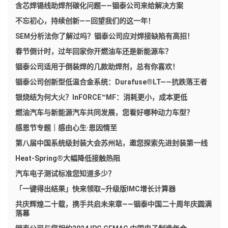
含芯焊锡线助焊剂碳化问题——铟泰公司来给解决方案
不忘初心，持续创新——回望我们的这一年！
SEM分析法你了解过吗？铟泰公司应对焊接缺陷有高招！
春节倒计时，过年回家你开燃油车还是新能源车？
铟泰公司适用于倒装焊的几款助焊剂，总有你喜欢！
铟泰公司创新型低温合金系统：Durafuse®LT——抗跌落王者
银烧结为何大火？InFORCE™MF：消耗更小，成本更低
燃油汽车与新能源汽车共同发展，您看好哪种动力车型？
感恩节专题｜感由心生·恩因情至
第八届中国系统级封装大会苏州站，邀您探索先进封装第一线
Heat-Spring®大幅降低接触热阻
汽车电子测试标准您知道多少？
「一键得出结果」快来领取~升级版IMC增长计算器
共庆辉煌二十载，携手共启未来章——铟泰中国二十周年庆圆满
落幕