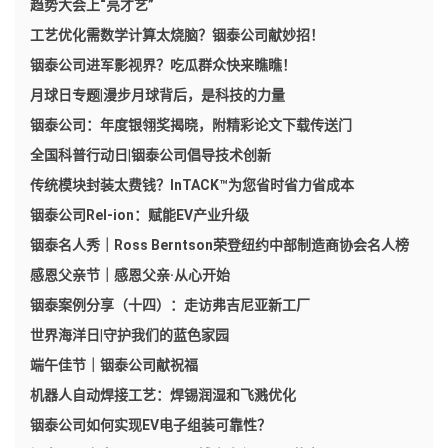
趋势大会上“亮才艺”
工艺优化需数学计算太烧脑？铟泰公司献妙招！
铟泰公司进军影视界？吃瓜群众快来瞧瞧！
月球日专题|漫步月球背后，是科技的力量
铟泰公司：年度银翎奖揭晓，附精彩论文下载传送门
全国科普行动日|铟泰公司倡导技术创新
传统模块封装太费钱？InTACK™为您省时省力省成本
铟泰公司Rel-ion：赋能EV产业升级
铟泰名人秀｜Ross Berntson荣登纽约中部制造商协会名人榜
感恩父亲节｜感恩父亲·从心开始
铟泰案例分享（十四）：走访弗吉尼亚新工厂​
世界海洋日|守护我们的蓝色家园
端午佳节｜铟泰公司献祝福
机器人自动焊接工艺：焊锡润湿和飞溅优化
铟泰公司如何实现EV电子组装可靠性？