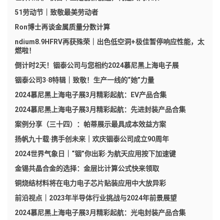
51劳动节｜致敬最美劳动者
Ron博士再谈金属质量分数计算
ndium8.9HFRV再获殊荣｜出色低空洞+极佳暂停响应性能，太
燃啦！
倒计时2天！铟泰公司与您相约2024慕尼黑上海电子展
铟泰公司3·8特辑｜致敬！生产一线的“她”力量
2024慕尼黑上海电子展3月精彩起航：EV产品合集
2024慕尼黑上海电子展3月精彩起航：先进封装产品合集
案例分享（三十四）：帕蒂展示最具成本效益方案
扬帆九十载·携手创未来｜欢庆铟泰公司成立90周年
2024世界气象日｜“铟”你出彩·为航天应用按下加速键
金锡共晶合金的选择：金层比计算公式快来领取
铜烧结材料将在电力电子芯片贴装应用中大放异彩
前沿视点｜2023年半导体行业挑战与2024年前景展望
2024慕尼黑上海电子展3月精彩起航：光电封装产品合集