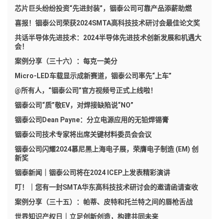
芯片巨头纷纷投资“先进封装”，铟泰公司可靠产品添薪助燃
喜报！铟泰公司荣获2024SMTA高科技技术研讨会最佳论文奖
共话半导体先进技术：2024半导体先进技术创新发展和机遇大
会！
案例分享（三十六）：每克一美分
Micro-LED车载显示成新赛道，铟泰公司率先“上车”
@所有人，“铟泰公司”官方视频号正式上线啦！
铟泰公司“质”敬EV，对焊接缺陷说“NO”
铟泰公司Dean Payne：分立电源应用的无铅焊锡膏
铟泰公司技术专家将出席关键材料委员会会议
铟泰公司闪耀2024慕尼黑上海电子展，荣膺电子制造 (EM) 创
新奖
铟泰新闻｜铟泰公司将在2024 ICEP上发表精彩演讲
叮！｜您有一封SMTA华东高科技技术研讨会的邀请函请查收
案例分享（三十五）：帕蒂、皮特和托兰特之间的唇枪舌战
世界知识产权日｜立足创新创造，构建共同未来