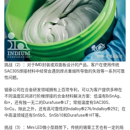
挑战（2）：对于IMD封装或双面板设计的产品，客户在使用传统
SAC305焊接材料中经常会遇到焊点重熔所导致的失效等一系列可靠
性问题。
铟泰公司在合金研发领域拥有上百项专利，可以为客户提供多种在
不同温度区间进行阶梯焊接的合金材料解决方案：低温有BiSnAg、
Bi+，还有独一无二的
Durafuse®
LT
；常规温度有SAC305、
SnCu，除此之外，还有高可靠性的Indalloy®276/Indalloy®292；在
中高温领域还有SnSb5、SnSb10和
Durafuse®
HT
等。
挑战（3）：Mini LED微小型趋势下，传统的锡膏工艺也有一定的局