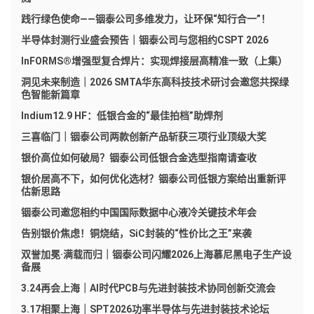
践行绿色使命——铟泰公司多维发力，让环保“知行合一”！
半导体封测行业盛会预告｜铟泰公司与您相约CSPT 2026
InFORMS®增强型复合焊片：实现焊接层高精准一致（上集）
洞见未来制造｜2026 SMTA华东高科技技术研讨会邀您共探绿
色智能新篇章
Indium12.9 HF：低银合金的“最佳拍档”助焊剂
三喜临门｜铟泰公司两款创新产品斩获三项行业顶级大奖
银价高位如何破局？铟泰公司低银合金选型指南请查收
银价居高不下，如何优化选材？铟泰公司低银方案给出重新评
估新思路
铟泰公司邀您相约中国国际数据中心液冷关键技术年会
告别银价焦虑！铜烧结，SiC封装的“性价比之王”来袭
双誉加冕·满载而归｜铟泰公司闪耀2026上海慕尼黑电子生产设
备展
3.24再会上海｜AI时代PCB与先进封装技术协同创新交流会
3.17相聚上海｜SPT2026功率半导体与先进封装技术论坛