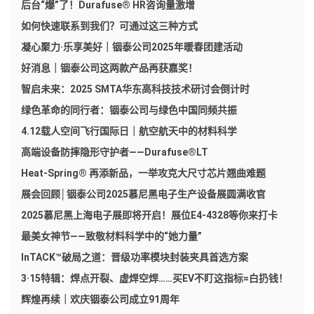
后台“爆”了！Durafuse® HR咨询量激增
如何快速联系到我们？可通过这三种方式
凝心聚力·乐享美好｜铟泰公司2025年暖春团建活动
好消息｜铟泰公司这两款产品再获嘉奖！
智启未来：2025 SMTA华东高科技技术研讨会倒计时
绿色革命的同行者：铟泰公司与绿色中国同频共振
4.12载人空间飞行国际日｜航空航天中的材料科学
高端设备防摔隐形守护者——Durafuse®LT
Heat-Spring® 再添新品，一举攻克大尺寸芯片翘曲难题
展会回顾│铟泰公司2025慕尼黑电子生产设备展圆满收官
2025慕尼黑上海电子展即将开启！展位E4-4328等你来打卡
最美女神节——致敬材料科学中的“她力量”
InTACK™破局之道：晋级功率模块封装夹具首选方案
3·15特辑：焊点开裂、虚焊空焊……买EV不盯这指标=白扔钱！
辉煌再续｜欢庆铟泰公司成立91周年