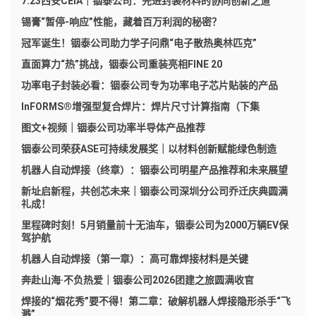
7.23西安CEIA｜铟泰公司：先进封装材料的协同创新之道
锡膏“暂停-响应”性能，藏着百万利润的秘密？
冠军诞生！铟泰公司助力学子问鼎“电子散热奥林匹克”
直面算力“热”挑战，铟泰公司重装亮相FINE 20
功率电子封装必看：铟泰公司专为功率电子芯片贴装的产品
InFORMS®增强型复合焊片：焊片尺寸计算指南（下集
图文+视频｜铟泰公司功率半导体产品推荐
铟泰公司荣获ASE可持续发展奖｜以材料创新赋能绿色制造
机器人自动焊接（终章）：铟泰公司明星产品推荐和未来展望
新址启新程，共创芯未来｜铟泰公司深圳分公司乔迁庆典圆满
礼成！
里程碑时刻！5月销量前十无油车，铟泰公司为2000万辆EV保
驾护航
机器人自动焊接（第一章）：高可靠焊接材料是关键
奔赴山海·不负热爱｜铟泰公司2026团建之旅圆满收官
焊接的“烟花秀”要不得！第二章：破解机器人焊接隐形杀手“飞
溅”