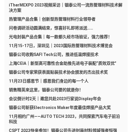
iTherMEXPO 2023视频采访｜铟泰公司一流热管理材料技术解
决方案
热管理产品合集｜创新型热管理材料行业领导者
问卷调研活动圆满结束，惊喜好礼即将派送……
光电封装产品合集｜每一款都久经市场验证，强力推荐！
11月15-17日，深圳见｜2023国际热管理材料技术博览会
铟泰公司收购SAFI Tech公司，推进低温焊接技术
上海CEIA｜新型高可靠性合金助推先进电子装配“质效双优”
铟泰公司专家荣获表面贴装技术协会颁发的杰出技术奖
11月23日感恩节｜感恩我们身边的每一个人
销售精英来这里，铟泰公司要的就是你！
会议倒计时2天｜邀您共赴2023行家说Display年会
铟泰公司斩获Electronics Maker年度最佳焊接产品大奖
11月相约广州——AUTO TECH 2023，共同探索汽车电子前沿
科技
CSPT 2023快来参加！铟泰公司先进封装材料领域强者恒强