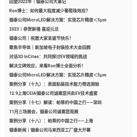
回望2022年｜铟泰公司大事记
Ron博士：如何最大程度减少葡萄珠效应？
铟泰公司MicroLED解决方案：实现芯片精度＜5μm
2023｜恭贺新禧·喜迎元旦
铟泰公司｜祝愿大家圣诞节快乐！
聚焦半导体｜新加坡电子封装技术大会回顾
对话3D InCites：共同探讨EV领域的挑战
解决立碑效应，来看Ron博士全面分析！
铟泰公司MicroLED解决方案：实现芯片精度＜5μm
案例分享（十九）：表面贴装技术能力筛选测验
12.9上海CEIA|铟泰公司诚邀您共赴EV技术盛宴
案例分享（十七）解读：帕蒂的中国之行——深圳
11月三场展会，铟泰公司诚邀您观展
案例分享（十八）：帕蒂的中国之行——上海
铟泰新闻｜铟泰公司马来西亚工厂盛大开幕