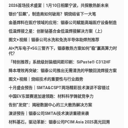
2026首场技术盛宴｜1月10日相聚宁波，共探散热新未来
银价“狂飙”，制造商如何破局？铜烧结省下一大笔
金基焊料在医疗领域的应用：铟泰公司赋能高端医疗设备制造
低温焊接之星：创新铋基合金低温焊接解决方案（上）
图文+视频｜铟泰公司水洗和免洗半导体助焊剂推荐
AI×汽车电子×5G三管齐下，铟泰散热方案如何“稳”赢高算力时
代？
「特别推荐」系统级封装细间距印刷：SiPaste® C312HF
降本增效再突破：铟泰公司推出无需清洗的甲酸回流焊接方案
图文+视频｜烧结技术的重要性与行业趋势
十月盛会预告｜SMTA&CSPT两场精彩技术演讲不容错过
中国EV东盟赛道加速领跑：材料科学铸就竞争力
告别“发烧”：揭秘数据中心的三大散热解决方案
演讲预告｜铟泰公司SMTAi技术演讲重磅来袭
材料基石，驱动革新：铟泰公司PCIM Asia 2025高光回溯