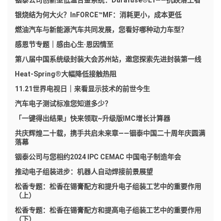
银烧结为何大火？InFORCE™MF：消耗更小，成本更低
燃油汽车与新能源汽车共同发展，您看好哪种动力车型？
感恩节专题｜感由心生·恩因情至
第八届中国系统级封装大会苏州站，邀您探索先进封装第一线
Heat-Spring®大幅降低接触热阻
11.21世界电视日｜来看显示技术的前世今生
汽车电子测试标准您知道多少？
「一键得出结果」快来领取~升级版IMC增长计算器
共庆辉煌二十载，携手共启未来章——铟泰中国二十周年庆圆满
落幕
铟泰公司与您相约2024 IPC CEMAC 中国电子制造年会
推动电子组装进步：机器人自动焊接前景展望
松香专题：松香在锡膏配方和提升电子组装工艺中的重要作用
（上）
松香专题：松香在锡膏配方和提高电子组装工艺中的重要作用
（下）