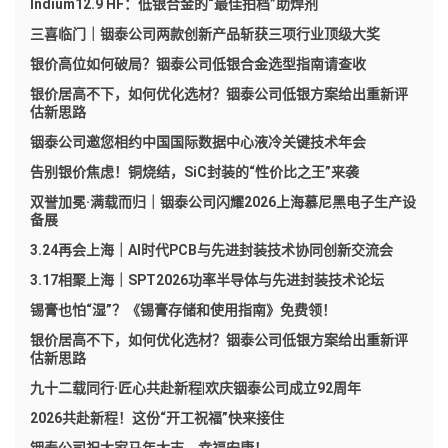
Indium12.9 HF：低银合金的“最佳拍档”助焊剂
三喜临门｜铟泰公司两款创新产品斩获三项行业顶级大奖
银价高位如何破局？铟泰公司低银合金选型指南请查收
银价居高不下，如何优化选材？铟泰公司低银方案给出重新评
估新思路
铟泰公司邀您相约中国国际数据中心液冷关键技术年会
告别银价焦虑！铜烧结，SiC封装的“性价比之王”来袭
双誉加冕·满载而归｜铟泰公司闪耀2026上海慕尼黑电子生产设
备展
3.24再会上海｜AI时代PCB与先进封装技术协同创新交流会
3.17相聚上海｜SPT2026功率半导体与先进封装技术论坛
锡膏也怕“湿”？《锡膏存储和使用指南》免费领！
银价居高不下，如何优化选材？铟泰公司低银方案给出重新评
估新思路
九十二载同行·匠心共赴新程|欢庆铟泰公司成立92周年
2026共赴新程！这份“开工祝福”快来接住
铟泰公司祝大家马年大吉，幸福安康！