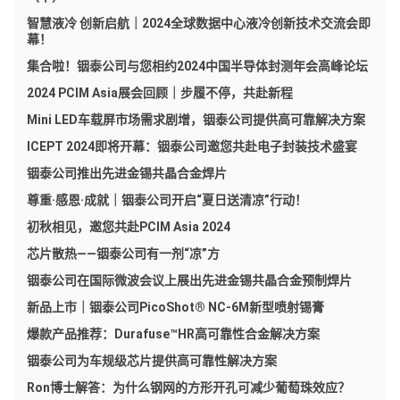
智慧液冷 创新启航｜2024全球数据中心液冷创新技术交流会即
幕！
集合啦！铟泰公司与您相约2024中国半导体封测年会高峰论坛
2024 PCIM Asia展会回顾｜步履不停，共赴新程
Mini LED车载屏市场需求剧增，铟泰公司提供高可靠解决方案
ICEPT 2024即将开幕：铟泰公司邀您共赴电子封装技术盛宴
铟泰公司推出先进金锡共晶合金焊片
尊重·感恩·成就｜铟泰公司开启“夏日送清凉”行动！
初秋相见，邀您共赴PCIM Asia 2024
芯片散热——铟泰公司有一剂“凉”方
铟泰公司在国际微波会议上展出先进金锡共晶合金预制焊片
新品上市｜铟泰公司PicoShot® NC-6M新型喷射锡膏
爆款产品推荐：Durafuse™HR高可靠性合金解决方案
铟泰公司为车规级芯片提供高可靠性解决方案
Ron博士解答：为什么钢网的方形开孔可减少葡萄珠效应？