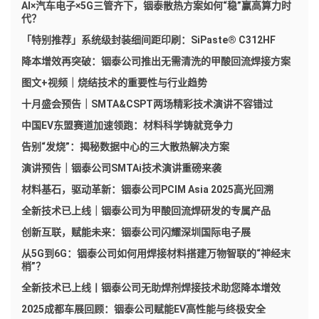
AI×汽车电子×5G三管齐下，铟泰散热方案如何“稳”赢高算力时
代？
「特别推荐」系统级封装细间距印刷：SiPaste® C312HF
降本增效再突破：铟泰公司推出无需清洗的甲酸回流焊接方案
图文+视频｜烧结技术的重要性与行业趋势
十月盛会预告｜SMTA&CSPT两场精彩技术演讲不容错过
中国EV东盟赛道加速领跑：材料科学铸就竞争力
告别“发烧”：揭秘数据中心的三大散热解决方案
演讲预告｜铟泰公司SMTAi技术演讲重磅来袭
材料基石，驱动革新：铟泰公司PCIM Asia 2025高光回溯
全新技术已上线｜铟泰公司为甲酸回流焊研发的专属产品
创新互联，赋能未来：铟泰公司闪耀深圳国际电子展
从5G到6G：铟泰公司如何用焊接材料搭建万物智联的“神经末
梢”？
全新技术已上线丨铟泰公司无助焊剂焊接技术助您降本增效
2025成都车展回顾：铟泰公司赋能EV高性能与终极安全