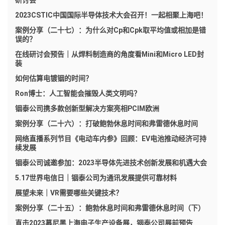
2023CSTIC中国国际半导体技术大会召开！一起相聚上海吧！
案例分享（二十七）：为什么对Cp和Cpk取平均值或相加是错
误的？
在线研讨会预告｜从焊料制造商的角度看Mini和Micro LED封
装
如何估算电镀铟的时间？
Ron博士：人工智能会摧毁人类文明吗？
铟泰公司携多款创新型解决方案亮相PCIM欧洲
案例分享（二十六）：打破鲍勃休息时间和弗雷德休息时间
网络直播系列节目《电动车内参》回顾：EV电池推动经济可持
续发展
铟泰公司诚邀参加：2023半导体先进技术创新发展和机遇大会
5.17世界电信日｜铟泰公司为通讯发展提供可靠材料
展望未来｜VR需要哪些关键技术？
案例分享（二十五）：鲍勃休息时间和弗雷德休息时间（下）
直击2023慕尼黑上海电子生产设备展，铟泰公司展前预告