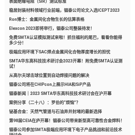
表面绝缘电阻（SIR）测试标准
稳居封装材料领域行业前端，铟泰公司论文入选ICEPT2023
Ron博士：金属间化合物生长的估算表格
Elexcon 2023即将举行，铟泰公司整装待发！
免费SMTA认证模拟测试来啦！抓住福利的尾巴，看看你能得
多少分！
极端应用环境下SAC焊点金属间化合物厚度增长的担忧
SMTA华东高科技技术研讨会2023开幕！附免费SMTA认证测
试！
从高尔夫球击球位置到自动焊接问题的解决
铟泰公司将在CHIPcon上展示HIA和SiP产品
铟泰新闻｜2023 SMTA华东高科技技术研讨会在沪开幕
案例分享（二十八）：罗伯的“烦恼”？
铋基合金：天然气管道与石油弃井封堵的最新选择
第98届CEIA在庐开幕！铟泰公司带来新型高可靠性合金焊料！
铟泰公司参加SMTA极端应用环境下电子产品挑战和前沿技术
研讨会