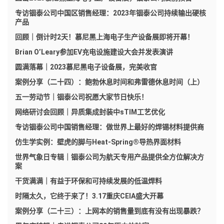
专访铟泰公司中国区销售经理：2023年铟泰公司持续输出硬核
产品
回顾｜倒计时2天！慕尼黑上海电子生产设备展即将开幕！
Brian O’Leary参加EV充电设施建设大会并发表演讲
圆满落幕｜2023慕尼黑电子设备展，完美收官
案例分享（二十四）：鲍勃休息时间和弗雷德休息时间（上）
五一劳动节｜铟泰公司祝愿大家节日快乐！
网络研讨会回顾｜异质集成封装中sTIM工艺优化
专访铟泰公司中国销售经理：做世界上最好的焊锡材料提供商
仿生学实例：壁虎的脚与Heat-Spring®导热界面材料
世界气象日专辑｜铟泰公司为航天专用产品提供全方位解决方
案
干货满满｜有益于环保和可持续发展的低温焊料
时隔太久，它终于来了！3.17重庆CEIA盛大开幕
案例分享（二十三）：上网本的销售量到底有没有出现暴跌？