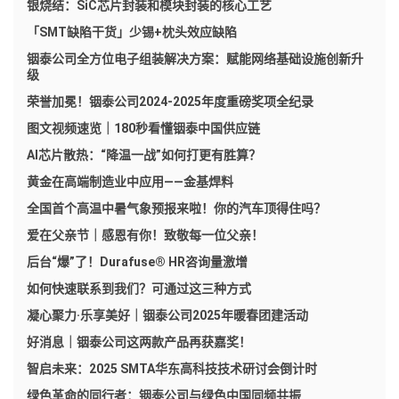
银烧结：SiC芯片封装和模块封装的核心工艺
「SMT缺陷干货」少锡+枕头效应缺陷
铟泰公司全方位电子组装解决方案：赋能网络基础设施创新升
级
荣誉加冕！铟泰公司2024-2025年度重磅奖项全纪录
图文视频速览｜180秒看懂铟泰中国供应链
AI芯片散热：“降温一战”如何打更有胜算？
黄金在高端制造业中应用——金基焊料
全国首个高温中暑气象预报来啦！你的汽车顶得住吗？
爱在父亲节｜感恩有你！致敬每一位父亲！
后台“爆”了！Durafuse® HR咨询量激增
如何快速联系到我们？可通过这三种方式
凝心聚力·乐享美好｜铟泰公司2025年暖春团建活动
好消息｜铟泰公司这两款产品再获嘉奖！
智启未来：2025 SMTA华东高科技技术研讨会倒计时
绿色革命的同行者：铟泰公司与绿色中国同频共振