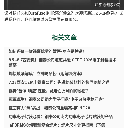
您对我们这款Durafuse®
HR感兴趣么？欢迎您通过文末的联系方式
联系我们，我们将竭诚为您提供专属服务。
相关文章
如何评价一款锡膏优劣？暂停-响应是关键！
8.5~8.7西安见！铟泰公司邀您共赴ICEPT 2026电子封装技术
盛宴
焊接缺陷解读：立碑与吊桥（附解决方案）
7.23西安CEIA｜铟泰公司：先进封装材料的协同创新之道
锡膏“暂停-响应”性能，藏着百万利润的秘密？
冠军诞生！铟泰公司助力学子问鼎“电子散热奥林匹克”
直面算力“热”挑战，铟泰公司重装亮相FINE 20
功率电子封装必看：铟泰公司专为功率电子芯片贴装的产品
InFORMS®增强型复合焊片：焊片尺寸计算指南（下集