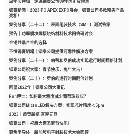
周年庆特辑｜走进铟泰公司89年历史放映室
铟泰新闻｜2023IPC APEX EXPO展会，铟泰公司多款精尖产品
亮相！
案例分享（二十二）：表面组装技术（SMT）测试答案
预告｜功率模块焊接烧结材料技术网络研讨会
金锡共晶合金的选择
不惧锡膏坍塌｜铟泰公司提供可靠性解决方案
案例分享（二十一）：帕蒂和罗伯成功实现运行时间翻倍计划
铟泰公司祝大家：春节快乐，兔年大吉！
案例分享（二十）：罗伯的运行时间翻倍计划
回望2022年｜铟泰公司大事记
Ron博士：如何最大程度减少葡萄珠效应？
铟泰公司MicroLED解决方案：实现芯片精度＜5μm
2023｜恭贺新禧·喜迎元旦
铟泰公司｜祝愿大家圣诞节快乐！
聚焦半导体｜新加坡电子封装技术大会回顾