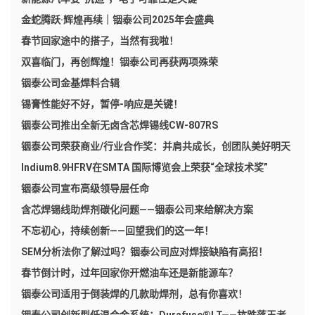
金蛇腾跃·辉煌再续｜铟泰公司2025年会盛典
春节回家途中的搭子，当然有我啦！
双喜临门，再创辉煌！铟泰公司再获两项殊荣
铟泰公司金基焊料合辑
锡膏性能好不好，暂停-响应是关键！
铟泰公司推出全新无卤含芯焊锡线CW-807RS
铟泰公司荣获商业/行业合作奖：并肩共成长，创团队美好明天
Indium8.9HFRV在SMTA 国际博览会上荣获“全球技术奖”
铟泰公司宣布高级领导层任命
含芯焊锡线助焊剂碳化问题——铟泰公司来给解决方案
不忘初心，持续创新——回望我们的这一年！
SEM分析法你了解过吗？铟泰公司应对焊接缺陷有高招！
春节倒计时，过年回家你开燃油车还是新能源车？
铟泰公司适用于倒装焊的几款助焊剂，总有你喜欢！
铟泰公司创新型低温合金系统：Durafuse®LT——抗跌落王者