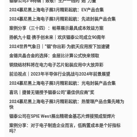
铟泰公司3·8特辑｜致敬！生产一线的“她”力量
2024慕尼黑上海电子展3月精彩起航：EV产品合集
2024慕尼黑上海电子展3月精彩起航：先进封装产品合集
案例分享（三十四）：帕蒂展示最具成本效益方案
扬帆九十载·携手创未来｜欢庆铟泰公司成立90周年
2024世界气象日｜“铟”你出彩·为航天应用按下加速键
金锡共晶合金的选择：金层比计算公式快来领取
铜烧结材料将在电力电子芯片贴装应用中大放异彩
前沿视点｜2023年半导体行业挑战与2024年前景展望
2024慕尼黑上海电子展3月精彩起航：光电封装产品合集
喜讯｜捷普无锡授予铟泰公司“最佳供应商”奖
2024慕尼黑上海电子展3月精彩起航：热管理产品合集先睹为
快
铟泰公司在SPIE West展出精密金基芯片焊接预成型焊片
案例分享：对于电子制造企业而言，低购置成本是个好指标
吗？