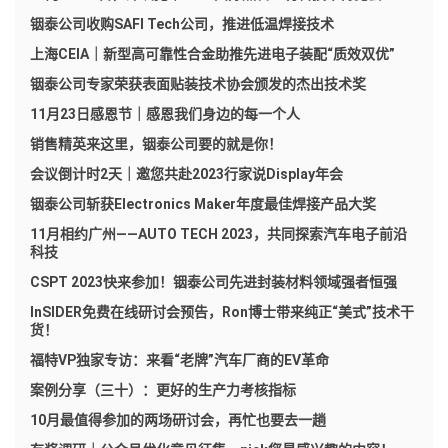
铟泰公司收购SAFI Tech公司，推进低温焊接技术
上海CEIA｜新型高可靠性合金助推先进电子装配“质效双优”
铟泰公司专家荣获表面贴装技术协会颁发的杰出技术奖
11月23日感恩节｜感恩我们身边的每一个人
销售精英来这里，铟泰公司要的就是你！
会议倒计时2天｜邀您共赴2023行家说Display年会
铟泰公司斩获Electronics Maker年度最佳焊接产品大奖
11月相约广州——AUTO TECH 2023，共同探索汽车电子前沿
科技
CSPT 2023快来参加！铟泰公司先进封装材料领域强者恒强
InSIDER免费在线研讨会预告，Ron博士带来纯正“美式”技术干
货！
福特VP独家专访：来看“老牌”汽车厂商的EV革命
案例分享（三十）：更好的生产力考核指标
10月最值得参加的两场研讨会，再忙也要去一趟