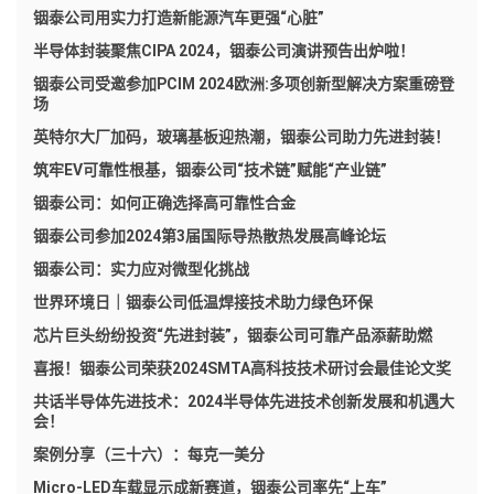
铟泰公司用实力打造新能源汽车更强“心脏”
半导体封装聚焦CIPA 2024，铟泰公司演讲预告出炉啦！
铟泰公司受邀参加PCIM 2024欧洲:多项创新型解决方案重磅登
场
英特尔大厂加码，玻璃基板迎热潮，铟泰公司助力先进封装！
筑牢EV可靠性根基，铟泰公司“技术链”赋能“产业链”
铟泰公司：如何正确选择高可靠性合金
铟泰公司参加2024第3届国际导热散热发展高峰论坛
铟泰公司：实力应对微型化挑战
世界环境日｜铟泰公司低温焊接技术助力绿色环保
芯片巨头纷纷投资“先进封装”，铟泰公司可靠产品添薪助燃
喜报！铟泰公司荣获2024SMTA高科技技术研讨会最佳论文奖
共话半导体先进技术：2024半导体先进技术创新发展和机遇大
会！
案例分享（三十六）：每克一美分
Micro-LED车载显示成新赛道，铟泰公司率先“上车”