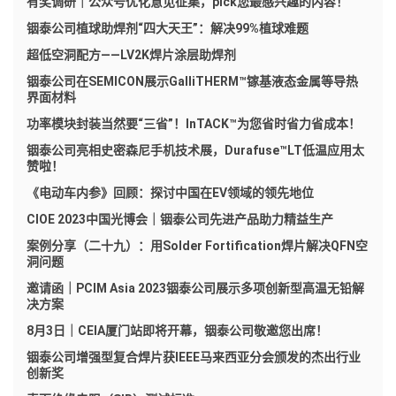
有奖调研｜公众号优化意见征集，pick您最感兴趣的内容！
铟泰公司植球助焊剂“四大天王”：解决99%植球难题
超低空洞配方——LV2K焊片涂层助焊剂
铟泰公司在SEMICON展示GalliTHERM™镓基液态金属等导热
界面材料
功率模块封装当然要“三省”！InTACK™为您省时省力省成本！
铟泰公司亮相史密森尼手机技术展，Durafuse™LT低温应用太
赞啦！
《电动车内参》回顾：探讨中国在EV领域的领先地位
CIOE 2023中国光博会｜铟泰公司先进产品助力精益生产
案例分享（二十九）：用Solder Fortification焊片解决QFN空
洞问题
邀请函｜PCIM Asia 2023铟泰公司展示多项创新型高温无铅解
决方案
8月3日｜CEIA厦门站即将开幕，铟泰公司敬邀您出席！
铟泰公司增强型复合焊片获IEEE马来西亚分会颁发的杰出行业
创新奖