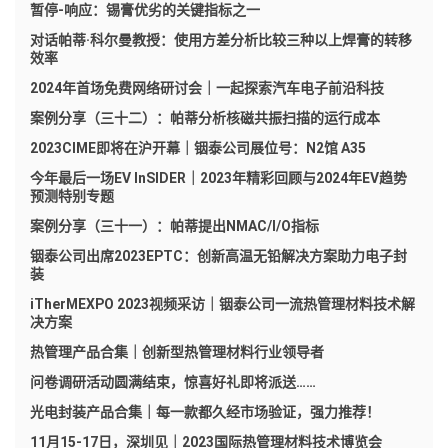
暂停-响应：锡膏优劣的关键指标之一
对话帕蒂·科尔曼教授：使用方差分析比较三种以上焊膏的转移
效率
2024年首场免费网络研讨会｜一起探索汽车电子前沿科技
案例分享（三十二）：帕蒂分析核磁共振扫描的运行成本
2023CIME即将在沪开幕｜铟泰公司展位号：N2馆 A35
今年最后一场EV InSIDER｜2023年精彩回顾与2024年EV趋势
预测特别专题
案例分享（三十一）：帕蒂提出NMAC/I/O指标
铟泰公司出席2023EPTC：创新高温无铅解决方案助力电子封
装
iTherMEXPO 2023视频采访｜铟泰公司一流热管理材料技术解
决方案
热管理产品合集｜创新型热管理材料行业领导者
问卷调研活动圆满结束，惊喜好礼即将派送……
光电封装产品合集｜每一款都久经市场验证，强力推荐！
11月15-17日，深圳见｜2023国际热管理材料技术博览会