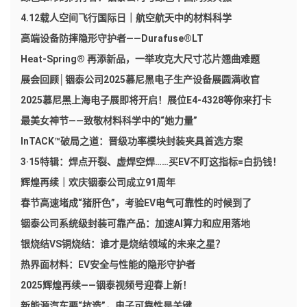
4.12载人空间飞行国际日｜航空航天中的材料科学
高端设备防摔隐形守护者——Durafuse®LT
Heat-Spring® 再添新品，一举攻克大尺寸芯片翘曲难题
展会回顾│铟泰公司2025慕尼黑电子生产设备展圆满收官
2025慕尼黑上海电子展即将开启！展位E4-4328等你来打卡
最美女神节——致敬材料科学中的“她力量”
InTACK™破局之道：晋级功率模块封装夹具首选方案
3·15特辑：焊点开裂、虚焊空焊……买EV不盯这指标=白扔钱！
辉煌再续｜欢庆铟泰公司成立91周年
春节高速堵成“猪肝色”，考验EV电气可靠性的时候到了
铟泰公司系统级封装可靠产品：加速AI算力和应用落地
银烧结VS铜烧结：谁才是烧结领域的未来之星？
热界面材料：EV安全与性能的隐形守护者
2025辉煌再续——铟泰视频号迎春上新！
新能源汽车要“抗造”，电子可靠性是关键