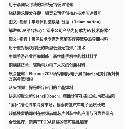
用于晶圆级封装的新型无铅低温锡膏
烧结需求爆发在即，铟泰公司凭借核心技术加速赋能
图文+视频｜半导体封装缺陷-分层（Delamination）
解密900V平台核心：铟泰公司产品为何成为EV技术保障？
图文+视频｜资深技术专家为您解答焊接型导热界面材料
用于塑封模块焊接的新型低温无铅焊片技术
中国手游产业再攀巅峰：高性能手机中的材料科学
铜烧结技术：驱动电力电子未来的创新材料
展会盛邀｜Elexcon 2025深圳国际电子展 铟泰公司携创新封装
方案与您相约
从头到脚：探秘医疗应用的金基焊料
快来领取全新StencilCoach：精确计算孔径以减少锡珠缺陷
“国补”推动汽车消费市场，铟泰铸就汽车电子品质长城
超低残留助焊剂在射频前端芯片封装中的应用与可靠性研究
合辑推荐：运用于PCBA组装的高可靠性锡膏