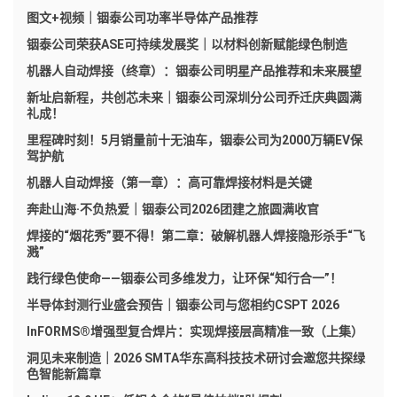
图文+视频｜铟泰公司功率半导体产品推荐
铟泰公司荣获ASE可持续发展奖｜以材料创新赋能绿色制造
机器人自动焊接（终章）：铟泰公司明星产品推荐和未来展望
新址启新程，共创芯未来｜铟泰公司深圳分公司乔迁庆典圆满
礼成！
里程碑时刻！5月销量前十无油车，铟泰公司为2000万辆EV保
驾护航
机器人自动焊接（第一章）：高可靠焊接材料是关键
奔赴山海·不负热爱｜铟泰公司2026团建之旅圆满收官
焊接的“烟花秀”要不得！第二章：破解机器人焊接隐形杀手“飞
溅”
践行绿色使命——铟泰公司多维发力，让环保“知行合一”！
半导体封测行业盛会预告｜铟泰公司与您相约CSPT 2026
InFORMS®增强型复合焊片：实现焊接层高精准一致（上集）
洞见未来制造｜2026 SMTA华东高科技技术研讨会邀您共探绿
色智能新篇章