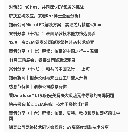
对话3D InCites：共同探讨EV领域的挑战
解决立碑效应，来看Ron博士全面分析！
铟泰公司MicroLED解决方案：实现芯片精度＜5μm
案例分享（十九）：表面贴装技术能力筛选测验
12.9上海CEIA|铟泰公司诚邀您共赴EV技术盛宴
案例分享（十七）解读：帕蒂的中国之行——深圳
11月三场展会，铟泰公司诚邀您观展
案例分享（十八）：帕蒂的中国之行——上海
铟泰新闻｜铟泰公司马来西亚工厂盛大开幕
感恩节特辑｜铟泰公司感恩有你
看Durafuse™ LT如何完美解决大吸热元件导致的冷焊问题
快来报名|长沙CEIA来咯！技术干货抢“鲜”看
案例分享（十六）解读：帕蒂、皮特、教授和罗伯即将前往中
国
铟泰公司网络技术研讨会回顾：EV高密度组装技术分享