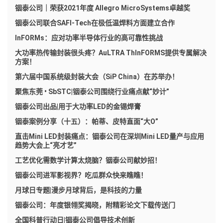
铟泰公司｜荣获2021年度 Allegro MicroSystems卓越奖
铟泰公司联合SAFI-Tech在极低温焊料方面建立合作
InFORMs：应对功率半导体行业的高可靠性挑战
大功率热传输封装很头疼？AuLTRA ThInFORMS提供专属解决
方案！
第六届中国系统级封装大会（SiP China）在苏举办！
聚焦东莞 • SbSTC|铟泰公司围绕行业痛点献“妙计”
铟泰公司出品|用于大功率LED的金锡焊膏
铟泰案例分享（十五）：帕蒂、皮特直面“大O”
直击Mini LED封装痛点：铟泰公司在深圳Mini LED量产与应用
趋势大会上“亮才艺”
工艺优化需数学计算太烧脑？铟泰公司献妙招！
铟泰公司进军影视界？吃瓜群众快来瞧瞧！
月球日专题|漫步月球背后，是科技的力量
铟泰公司：年度银翎奖揭晓，附精彩论文下载传送门
全国科普行动日|铟泰公司倡导技术创新