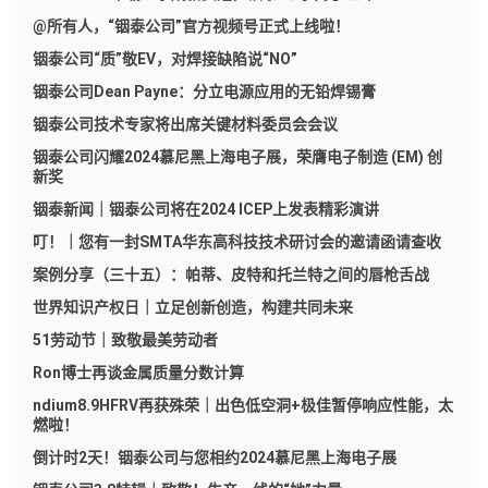
@所有人，“铟泰公司”官方视频号正式上线啦！
铟泰公司“质”敬EV，对焊接缺陷说“NO”
铟泰公司Dean Payne：分立电源应用的无铅焊锡膏
铟泰公司技术专家将出席关键材料委员会会议
铟泰公司闪耀2024慕尼黑上海电子展，荣膺电子制造 (EM) 创
新奖
铟泰新闻｜铟泰公司将在2024 ICEP上发表精彩演讲
叮！｜您有一封SMTA华东高科技技术研讨会的邀请函请查收
案例分享（三十五）：帕蒂、皮特和托兰特之间的唇枪舌战
世界知识产权日｜立足创新创造，构建共同未来
51劳动节｜致敬最美劳动者
Ron博士再谈金属质量分数计算
ndium8.9HFRV再获殊荣｜出色低空洞+极佳暂停响应性能，太
燃啦！
倒计时2天！铟泰公司与您相约2024慕尼黑上海电子展