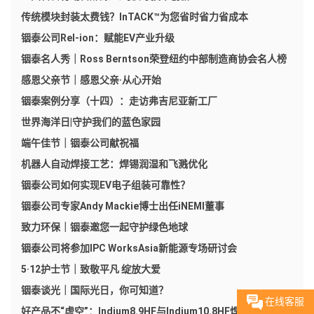
传统模块封装太费钱？InTACK™为您省时省力省成本
铟泰公司Rel-ion：赋能EV产业升级
铟泰名人秀｜Ross Berntson荣登纽约中部制造商协会名人榜
感恩父亲节｜感恩父亲·从心开始
铟泰案例分享（十四）：走访弗吉尼亚新工厂​
世界海洋日|守护我们的蓝色家园
端午佳节｜铟泰公司献祝福
机器人自动焊接工艺：焊锡润湿和飞溅优化
铟泰公司如何实现EV电子组装可靠性？
铟泰公司专家Andy Mackie博士出任iNEMI董事
致力环保｜铟泰邀您一起守护绿色地球
铟泰公司将参加IPC WorksAsia新能源专场研讨会
5·12护士节｜致敬平凡 绽放大爱
铟泰谈光｜国际光日，你可知道？
在线客服
好产品不“虚空”：Indium8.9HF与Indium10.8HF焊锡膏