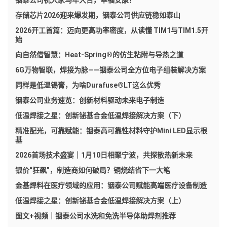
存储芯片2026迎来爆发期，铟泰公司供应链稳如泰山
2026开工首篇：迈向更高功率密度，从读懂 TIM1与TIM1.5开
始
向自然借智慧：Heat-Spring®的仿生粘附与导热之道
6G万物智联，焊接为脉——铟泰公司全方位电子组装解决方案
同样是低温锡膏，为啥Durafuse®LT这么优秀
铟泰公司业务速览：创新材料驱动未来电子制造
低温焊接之星：创新铋基合金低温焊接解决方案（下）
精准配光，可靠赋能：铟泰高可靠性材料守护Mini LED显示根
基
2026首场技术盛宴｜1月10日相聚宁波，共探散热新未来
银价“狂飙”，制造商如何破局？铜烧结省下一大笔
金基焊料在医疗领域的应用：铟泰公司赋能高端医疗设备制造
低温焊接之星：创新铋基合金低温焊接解决方案（上）
图文+视频｜铟泰公司水洗和免洗半导体助焊剂推荐