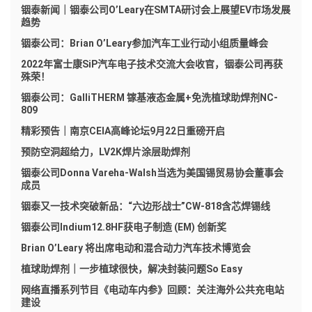
铟泰新闻｜铟泰公司O’Leary在SMTA研讨会上展望EV市场发展
趋势
铟泰公司：Brian O’Leary参加汽车工业行动小组质量峰会
2022年富士康SiP汽车电子技术交流大会收官，铟泰公司再获
殊荣！
铟泰公司：GalliTHERM 镓基液态金属+免洗植球助焊剂NC-
809
精彩预告｜南京CEIA高峰论坛9月22日重磅开启
预防空洞超给力，LV2K焊片涂层助焊剂
铟泰公司Donna Vareha-Walsh当选为美国锡贸易协会董事会
成员
铟泰又一技术突破新品：“六边形战士”CW-818含芯焊锡线
铟泰公司Indium12.8HF获电子制造 (EM) 创新奖
Brian O’Leary 将出席电动和混合动力汽车技术博览会
植球助焊剂｜一步植球很快，解决封装问题So Easy
网络直播系列节目《电动车内参》回顾：关注海外公共充电站
建设