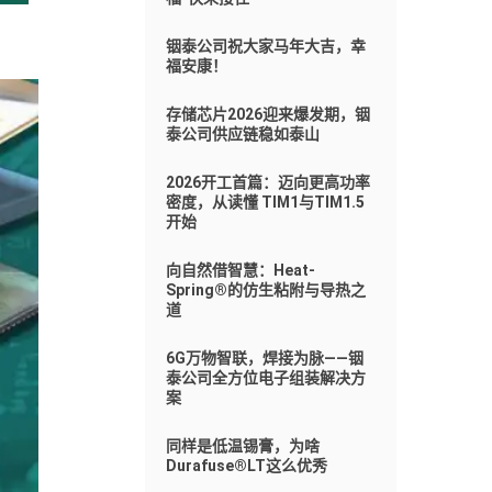
铟泰公司祝大家马年大吉，幸
福安康！
存储芯片2026迎来爆发期，铟
泰公司供应链稳如泰山
2026开工首篇：迈向更高功率
密度，从读懂 TIM1与TIM1.5
开始
向自然借智慧：Heat-
Spring®的仿生粘附与导热之
道
6G万物智联，焊接为脉——铟
泰公司全方位电子组装解决方
案
同样是低温锡膏，为啥
Durafuse®LT这么优秀