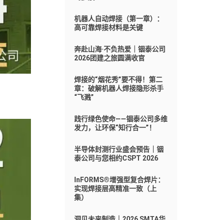
机器人自动焊接（第一章）：
高可靠焊接材料是关键
奔赴山海·不负热爱｜铟泰公司
2026团建之旅圆满收官
焊接的“烟花秀”要不得！第二
章：破解机器人焊接隐形杀手
“飞溅”
践行绿色使命——铟泰公司多维
发力，让环保“知行合一”！
半导体封测行业盛会预告｜铟
泰公司与您相约CSPT 2026
InFORMS®增强型复合焊片：
实现焊接层高精准一致（上
集）
洞见未来制造｜2026 SMTA华