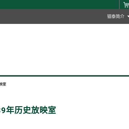
铟泰简介
映室
89年历史放映室