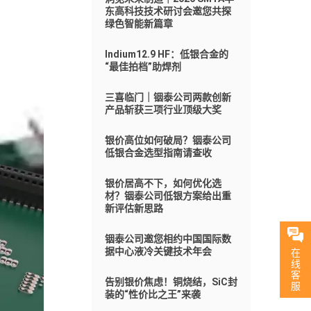
东高科技技术研讨会邀您共探
绿色智能新篇章
Indium12.9 HF：低银合金的
“最佳拍档”助焊剂
三喜临门｜铟泰公司两款创新
产品斩获三项行业顶级大奖
银价高位如何破局？铟泰公司
低银合金选型指南请查收
银价居高不下，如何优化选
材？铟泰公司低银方案给出重
新评估新思路
铟泰公司邀您相约中国国际数
据中心液冷关键技术年会
在
线
客
告别银价焦虑！铜烧结，SiC封
服
装的“性价比之王”来袭