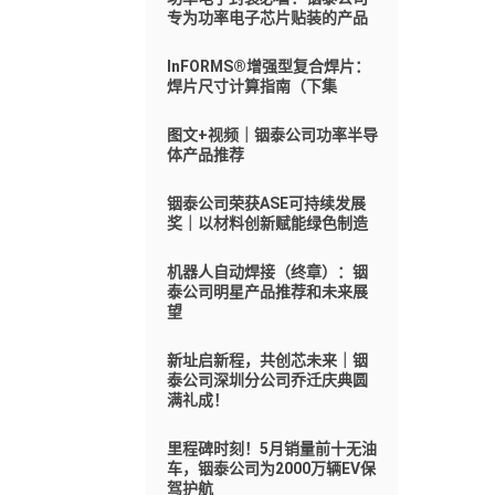
专为功率电子芯片贴装的产品
InFORMS®增强型复合焊片：
焊片尺寸计算指南（下集
图文+视频｜铟泰公司功率半导
体产品推荐
铟泰公司荣获ASE可持续发展
奖｜以材料创新赋能绿色制造
机器人自动焊接（终章）：铟
泰公司明星产品推荐和未来展
望
新址启新程，共创芯未来｜铟
泰公司深圳分公司乔迁庆典圆
满礼成！
里程碑时刻！5月销量前十无油
车，铟泰公司为2000万辆EV保
驾护航