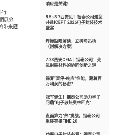
响应是关键！
料行
8.5~8.7西安见！铟泰公司邀您
亮相展会
共赴ICEPT 2026电子封装技术
将带来题
盛宴
焊接缺陷解读：立碑与吊桥
（附解决方案）
7.23西安CEIA｜铟泰公司：先
进封装材料的协同创新之道
锡膏“暂停-响应”性能，藏着百
万利润的秘密？
冠军诞生！铟泰公司助力学子
问鼎“电子散热奥林匹克”
直面算力“热”挑战，铟泰公司
重装亮相FINE 20
功率电子封装必看：铟泰公司