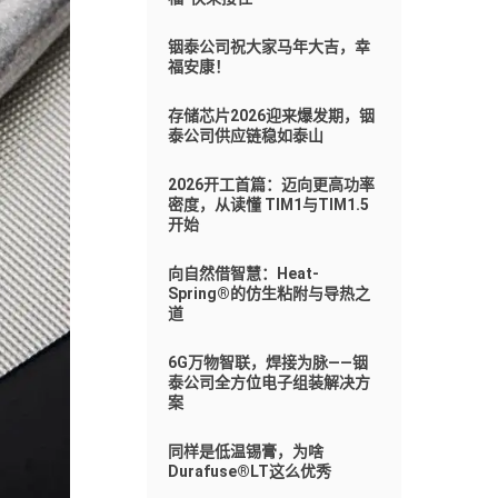
铟泰公司祝大家马年大吉，幸
福安康！
存储芯片2026迎来爆发期，铟
泰公司供应链稳如泰山
2026开工首篇：迈向更高功率
密度，从读懂 TIM1与TIM1.5
开始
向自然借智慧：Heat-
Spring®的仿生粘附与导热之
道
6G万物智联，焊接为脉——铟
泰公司全方位电子组装解决方
案
同样是低温锡膏，为啥
Durafuse®LT这么优秀