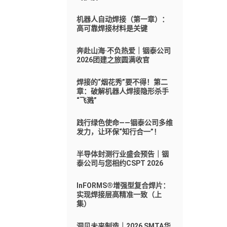
机器人自动焊接（第一章）：
高可靠焊接材料是关键
奔赴山海·不负热爱｜铟泰公司
2026团建之旅圆满收官
焊接的“烟花秀”要不得！第二
章：破解机器人焊接隐形杀手
“飞溅”
践行绿色使命——铟泰公司多维
发力，让环保“知行合一”！
半导体封测行业盛会预告｜铟
泰公司与您相约CSPT 2026
InFORMS®增强型复合焊片：
实现焊接层高精准一致（上
集）
洞见未来制造｜2026 SMTA华