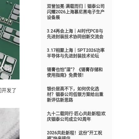
双誉加冕·满载而归｜铟泰公司
闪耀2026上海慕尼黑电子生产
设备展
3.24再会上海｜AI时代PCB与
先进封装技术协同创新交流会
3.17相聚上海｜SPT2026功率
半导体与先进封装技术论坛
锡膏也怕“湿”？《锡膏存储和
使用指南》免费领！
银价居高不下，如何优化选
们开发了
材？铟泰公司低银方案给出重
新评估新思路
九十二载同行·匠心共赴新程|欢
庆铟泰公司成立92周年
2026共赴新程！这份“开工祝
福”快来接住