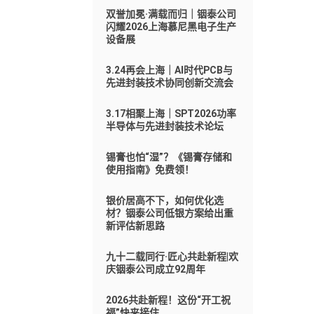
双誉加冕·满载而归｜铟泰公司
闪耀2026上海慕尼黑电子生产
设备展
3.24再会上海｜AI时代PCB与
先进封装技术协同创新交流会
3.17相聚上海｜SPT2026功率
半导体与先进封装技术论坛
锡膏也怕“湿”？《锡膏存储和
使用指南》免费领！
银价居高不下，如何优化选
材？铟泰公司低银方案给出重
新评估新思路
九十二载同行·匠心共赴新程|欢
庆铟泰公司成立92周年
2026共赴新程！这份“开工祝
福”快来接住