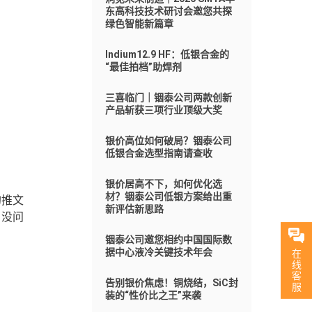
东高科技技术研讨会邀您共探
绿色智能新篇章
Indium12.9 HF：低银合金的
“最佳拍档”助焊剂
三喜临门｜铟泰公司两款创新
产品斩获三项行业顶级大奖
银价高位如何破局？铟泰公司
低银合金选型指南请查收
银价居高不下，如何优化选
材？铟泰公司低银方案给出重
的推文
新评估新思路
？没问
铟泰公司邀您相约中国国际数
据中心液冷关键技术年会
在
线
客
告别银价焦虑！铜烧结，SiC封
服
装的“性价比之王”来袭