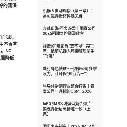
好
的润湿
机器人自动焊接（第一章）：
高可靠焊接材料是关键
奔赴山海·不负热爱｜铟泰公司
2026团建之旅圆满收官
好的润湿
中不会有
焊接的“烟花秀”要不得！第二
当
。
NC
-
章：破解机器人焊接隐形杀手
“飞溅”
从而降低
践行绿色使命——铟泰公司多维
发力，让环保“知行合一”！
半导体封测行业盛会预告｜铟
泰公司与您相约CSPT 2026
InFORMS®增强型复合焊片：
实现焊接层高精准一致（上
集）
洞见未来制造｜2026 SMTA华