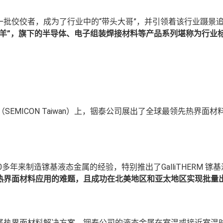
批佼佼者，成为了行业中的“带头大哥”，并引领着该行业蹑景
羊”，旗下的半导体、
电子组装
焊接材料等产品系列堪称为行业
EMICON Taiwan）上，铟泰公司展出了全球最领先热界面材料(
多年来制造镓基液态金属的经验，特别推出了GalliTHERM 镓
热
界面材料应用的
难题，
且成功
在
北美地区和亚
太
地区
实现批量
属热界面材料解决方案。铟泰公司的液态金属在室温或接近室温