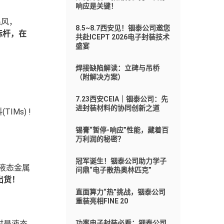
响应是关键！
追风，
8.5~8.7西安见！铟泰公司邀您
标杆，
在
共赴ICEPT 2026电子封装技术
盛宴
焊接缺陷解读：立碑与吊桥
（附解决方案）
7.23西安CEIA｜铟泰公司：先
进封装材料的协同创新之道
TIMs)
!
锡膏“暂停-响应”性能，藏着百
万利润的秘密？
冠军诞生！铟泰公司助力学子
基液态金属
问鼎“电子散热奥林匹克”
出货
！
直面算力“热”挑战，铟泰公司
重装亮相FINE 20
时是液态
功率电子封装必看：铟泰公司