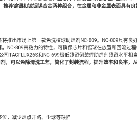
，
推荐
镓铟和镓铟锡合金两种组合，在金属和非金属表面具有
良
。
推出市场上第一款免洗植球助焊剂NC-809。NC-809具有良
。NC-809高粘力的特性，可确保芯片和锡球在放置和回流过程
司TACFLUX26S和NC-699极低残留倒装焊助焊剂残留水平相
焊剂
，可以
免除
清洗工艺，
简化了封装流程，提升效率和良率，
移位
，
减少
焊点
开路
、少球等缺陷