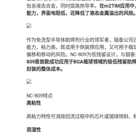
包含液态合金，同时提高热导率。
在m2TIM
应用
中
能力，界面电阻低，还降低了
液态金属
溢出
的风险
作为免洗型半导体助焊剂行业的领军者，铟泰公司还将
能力，粘力高，既适用于倒装焊应用，又可用于植球
偏移和移动的风险。NC-809为低残留设计，与铟泰公
809
是
首
款
成功
应
用
于
BGA植球领域的
极低残留助
封装的整体成本。
NC-809特点
高粘性
高粘
力特
性可消除回流过程中的
芯片或锡球
倾斜
、
润湿性