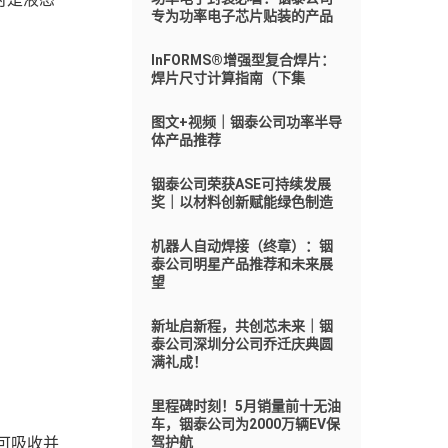
专为功率电子芯片贴装的产品
InFORMS®增强型复合焊片：
焊片尺寸计算指南（下集
图文+视频｜铟泰公司功率半导
体产品推荐
铟泰公司荣获ASE可持续发展
奖｜以材料创新赋能绿色制造
机器人自动焊接（终章）：铟
泰公司明星产品推荐和未来展
望
新址启新程，共创芯未来｜铟
泰公司深圳分公司乔迁庆典圆
满礼成！
里程碑时刻！5月销量前十无油
车，铟泰公司为2000万辆EV保
可吸收并
驾护航