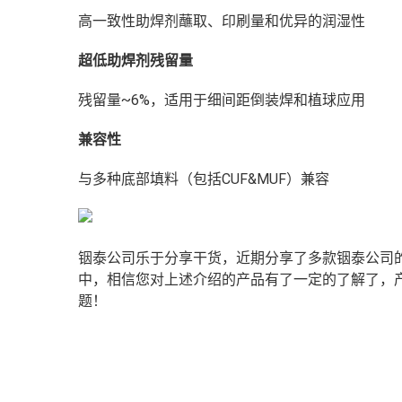
高一致性助焊剂蘸取、印刷量和优异的润湿性
超低助焊剂残留量
残留量~6%，适用于细间距倒装焊和植球应用
兼容性
与多种底部填料
（包括
CUF
&MUF
）
兼容
铟泰公司乐于分享干货，近期分享了多款铟泰公司的
中，相信您对上述介绍的产品有了一定的了解了，产
题！