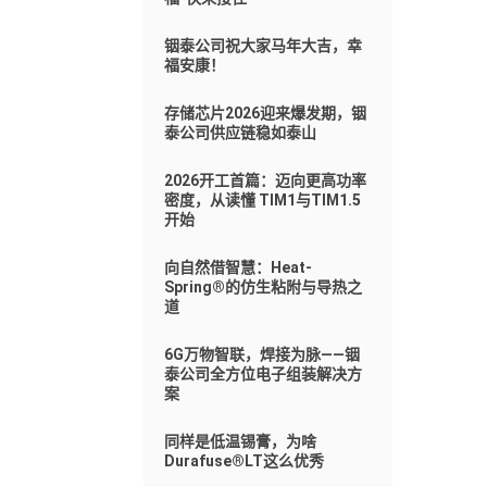
铟泰公司祝大家马年大吉，幸
福安康！
存储芯片2026迎来爆发期，铟
泰公司供应链稳如泰山
2026开工首篇：迈向更高功率
密度，从读懂 TIM1与TIM1.5
开始
向自然借智慧：Heat-
Spring®的仿生粘附与导热之
道
6G万物智联，焊接为脉——铟
泰公司全方位电子组装解决方
案
同样是低温锡膏，为啥
Durafuse®LT这么优秀