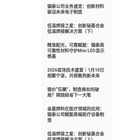
铟泰公司业务速览：创新材料
驱动未来电子制造
低温焊接之星：创新铋基合金
低温焊接解决方案（下）
精准配光，可靠赋能：铟泰高
可靠性材料守护Mini LED显示
根基
2026首场技术盛宴｜1月10日
相聚宁波，共探散热新未来
银价“狂飙”，制造商如何破
局？铜烧结省下一大笔
金基焊料在医疗领域的应用：
铟泰公司赋能高端医疗设备制
造
低温焊接之星：创新铋基合金
低温焊接解决方案（上）