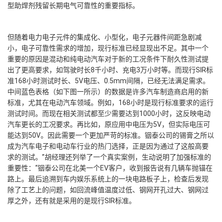
型助焊剂残留长期电气可靠性的重要指标。
但随着电力电子元件的集成化、小型化，电子元器件间距急剧减
小，电子可靠性需求的增加，现行标准已经显现出不足。其中一个
重要的原因是混动和纯电动汽车对于新的工况条件下耐久性测试提
出了更高要求，如驾驶时长8千小时、充电3万小时等。而现行SIR标
准168小时测试时长、5V电压、0.5mm间隔，已经无法满足需求。
中间蓝色表格（如下图一所示）的数据是许多汽车制造商启用的新
标准，尤其在电动汽车领域。例如，168小时是现行标准要求的运行
测试时间。而现在相关测试都至少需要达到1000小时，这反映电动
汽车更长的工况要求。再比如，原应用中电压为5V，但实际电压可
能达到50V。因此需要一个更加严苛的标准。铟泰公司的锡膏之所以
成为汽车电子和电动车行业的热门选择，正是因为通过了这般高要
求的测试。”胡经理还列举了一个真实案例，生动说明了加强标准的
重要性：“铟泰公司在北美一个EV客户，收到报告说有几辆车抛锚在
路上。最后追溯到车内娱乐系统上的一块电路板子上，检查后发现
除了工艺上的问题，如回流峰值温度过低、钢网开孔过大、钢网过
厚之外，还有就是采用的是现行SIR标准。