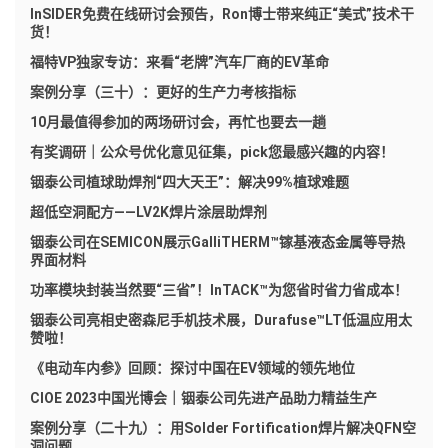
InSIDER免费在线研讨会预告，Ron博士带来纯正“美式”技术干
货！
福特VP独家专访：来看“老牌”汽车厂商的EV革命
案例分享（三十）：更好的生产力考核指标
10月最值得参加的两场研讨会，再忙也要去一趟
有奖调研｜公众号优化意见征集，pick您最感兴趣的内容！
铟泰公司植球助焊剂“四大天王”：解决99%植球难题
超低空洞配方——LV2K焊片涂层助焊剂
铟泰公司在SEMICON展示GalliTHERM™镓基液态金属等导热
界面材料
功率模块封装当然要“三省”！InTACK™为您省时省力省成本！
铟泰公司亮相史密森尼手机技术展，Durafuse™LT低温应用太
赞啦！
《电动车内参》回顾：探讨中国在EV领域的领先地位
CIOE 2023中国光博会｜铟泰公司先进产品助力精益生产
案例分享（二十九）：用Solder Fortification焊片解决QFN空
洞问题