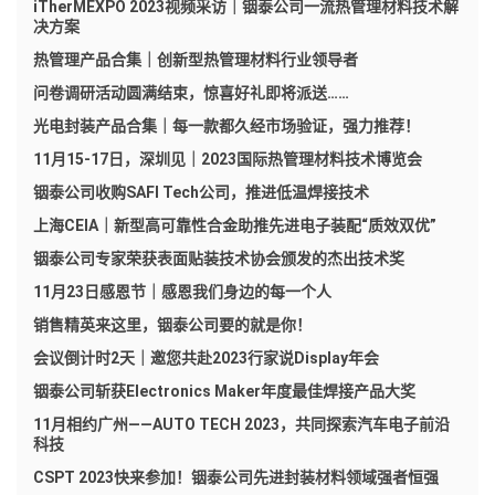
iTherMEXPO 2023视频采访｜铟泰公司一流热管理材料技术解
决方案
热管理产品合集｜创新型热管理材料行业领导者
问卷调研活动圆满结束，惊喜好礼即将派送……
光电封装产品合集｜每一款都久经市场验证，强力推荐！
11月15-17日，深圳见｜2023国际热管理材料技术博览会
铟泰公司收购SAFI Tech公司，推进低温焊接技术
上海CEIA｜新型高可靠性合金助推先进电子装配“质效双优”
铟泰公司专家荣获表面贴装技术协会颁发的杰出技术奖
11月23日感恩节｜感恩我们身边的每一个人
销售精英来这里，铟泰公司要的就是你！
会议倒计时2天｜邀您共赴2023行家说Display年会
铟泰公司斩获Electronics Maker年度最佳焊接产品大奖
11月相约广州——AUTO TECH 2023，共同探索汽车电子前沿
科技
CSPT 2023快来参加！铟泰公司先进封装材料领域强者恒强