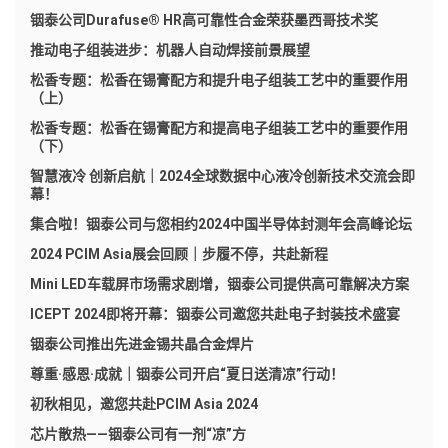
铟泰公司Durafuse® HR高可靠性合金荣获墨西哥技术奖
推动电子组装进步：机器人自动焊接前景展望
松香专题：松香在锡膏配方和提升电子组装工艺中的重要作用
（上）
松香专题：松香在锡膏配方和提高电子组装工艺中的重要作用
（下）
智慧液冷 创新启航｜2024全球数据中心液冷创新技术交流会即
幕！
集合啦！铟泰公司与您相约2024中国半导体封测年会高峰论坛
2024 PCIM Asia展会回顾｜步履不停，共赴新程
Mini LED车载屏市场需求剧增，铟泰公司提供高可靠解决方案
ICEPT 2024即将开幕：铟泰公司邀您共赴电子封装技术盛宴
铟泰公司推出先进金锡共晶合金焊片
尊重·感恩·成就｜铟泰公司开启“夏日送清凉”行动！
初秋相见，邀您共赴PCIM Asia 2024
芯片散热——铟泰公司有一剂“凉”方