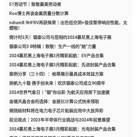
51劳动节｜致敬最美劳动者
Ron博士再谈金属质量分数计算
ndium8.9HFRV再获殊荣｜出色低空洞+极佳暂停响应性能，太
燃啦！
倒计时2天！铟泰公司与您相约2024慕尼黑上海电子展
铟泰公司3·8特辑｜致敬！生产一线的“她”力量
2024慕尼黑上海电子展3月精彩起航：EV产品合集
2024慕尼黑上海电子展3月精彩起航：先进封装产品合集
案例分享（三十四）：帕蒂展示最具成本效益方案
扬帆九十载·携手创未来｜欢庆铟泰公司成立90周年
2024世界气象日｜“铟”你出彩·为航天应用按下加速键
金锡共晶合金的选择：金层比计算公式快来领取
铜烧结材料将在电力电子芯片贴装应用中大放异彩
前沿视点｜2023年半导体行业挑战与2024年前景展望
2024慕尼黑上海电子展3月精彩起航：光电封装产品合集