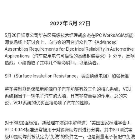
2022年 5月 27日
5月20日铟泰公司华东区高级技术经理胡彦杰在IPC WorksASIA新能
源专场线上研讨会上，向与会的百名听众作了《Advanced
Assemblies Requirements for Electrical Reliability in Automotive
Applications（汽车应用电气可靠性的高级封装要求）》分享，反响
热烈。小编撷取了其中几个精彩瞬间，以飨读者。
SIR（Surface Insulation Resistance，表面绝缘电阻）加强标准
整车控制器是保障新能源电子汽车能够有效工作的核心系统，VCU
系统相当于一辆电子汽车的大脑，具有非常重要的作用。总的来
说，VCU 系统的优劣直接影响了汽车的性能。
对于SIR加强标准，胡经理在演讲中解释道：“美国国家标准学会J-
STD-004B标准通常被用于对锡膏助焊剂进行分类。其中SIR测试等
级L0是助焊剂被认定为“免洗”的条件之一，也是衡量电子装配中免洗