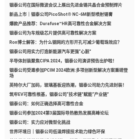
铟泰公司在国际微波会议上展出先进金锡共晶合金预制焊片
新品上市｜铟泰公司PicoShot® NC-6M新型喷射锡膏
爆款产品推荐：Durafuse™HR高可靠性合金解决方案
铟泰公司为车规级芯片提供高可靠性解决方案
Ron博士解答：为什么钢网的方形开孔可减少葡萄珠效应？
铟泰公司用实力打造新能源汽车更强“心脏”
半导体封装聚焦CIPA 2024，铟泰公司演讲预告出炉啦！
铟泰公司受邀参加PCIM 2024欧洲:多项创新型解决方案重磅登
场
英特尔大厂加码，玻璃基板迎热潮，铟泰公司助力先进封装！
筑牢EV可靠性根基，铟泰公司“技术链”赋能“产业链”
铟泰公司：如何正确选择高可靠性合金
铟泰公司参加2024第3届国际导热散热发展高峰论坛
铟泰公司：实力应对微型化挑战
世界环境日｜铟泰公司低温焊接技术助力绿色环保