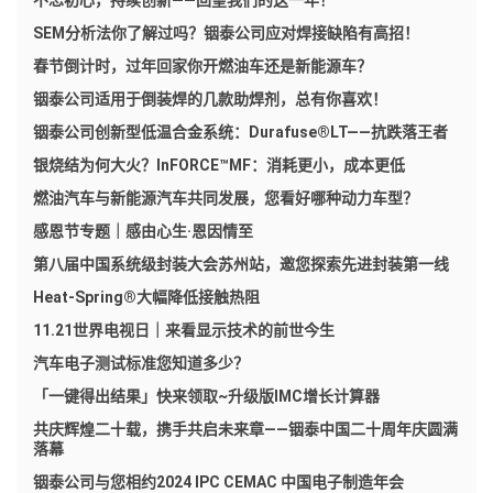
不忘初心，持续创新——回望我们的这一年！
SEM分析法你了解过吗？铟泰公司应对焊接缺陷有高招！
春节倒计时，过年回家你开燃油车还是新能源车？
铟泰公司适用于倒装焊的几款助焊剂，总有你喜欢！
铟泰公司创新型低温合金系统：Durafuse®LT——抗跌落王者
银烧结为何大火？InFORCE™MF：消耗更小，成本更低
燃油汽车与新能源汽车共同发展，您看好哪种动力车型？
感恩节专题｜感由心生·恩因情至
第八届中国系统级封装大会苏州站，邀您探索先进封装第一线
Heat-Spring®大幅降低接触热阻
11.21世界电视日｜来看显示技术的前世今生
汽车电子测试标准您知道多少？
「一键得出结果」快来领取~升级版IMC增长计算器
共庆辉煌二十载，携手共启未来章——铟泰中国二十周年庆圆满
落幕
铟泰公司与您相约2024 IPC CEMAC 中国电子制造年会