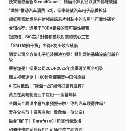
快来领取全新StencilCoach：精确计算孔径以减少锡珠缺陷
“国补”推动汽车消费市场，铟泰铸就汽车电子品质长城
超低残留助焊剂在射频前端芯片封装中的应用与可靠性研究
合辑推荐：运用于PCBA组装的高可靠性锡膏
银烧结：SiC芯片封装和模块封装的核心工艺
「SMT缺陷干货」少锡+枕头效应缺陷
铟泰公司全方位电子组装解决方案：赋能网络基础设施创新升
级
荣誉加冕！铟泰公司2024-2025年度重磅奖项全纪录
图文视频速览｜180秒看懂铟泰中国供应链
AI芯片散热：“降温一战”如何打更有胜算？
黄金在高端制造业中应用——金基焊料
全国首个高温中暑气象预报来啦！你的汽车顶得住吗？
爱在父亲节｜感恩有你！致敬每一位父亲！
后台“爆”了！Durafuse® HR咨询量激增
如何快速联系到我们？可通过这三种方式