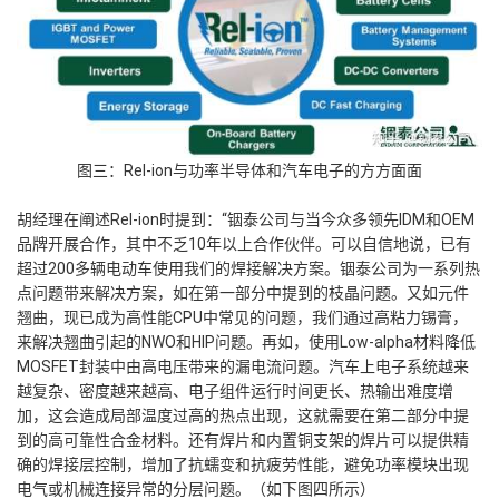
图三：Rel-ion与功率半导体和汽车电子的方方面面
胡经理在阐述Rel-ion时提到：“铟泰公司与当今众多领先IDM和OEM
品牌开展合作，其中不乏10年以上合作伙伴。可以自信地说，已有
超过200多辆电动车使用我们的焊接解决方案。铟泰公司为一系列热
点问题带来解决方案，如在第一部分中提到的枝晶问题。又如元件
翘曲，现已成为高性能CPU中常见的问题，我们通过高粘力锡膏，
来解决翘曲引起的NWO和HIP问题。再如，
使用Low-alpha材料降低
MOSFET封装中由高电压带来的漏电流问题。
汽车上电子系统越来
越复杂、密度越来越高、电子组件运行时间更长、热输出难度增
加，这会造成局部温度过高的热点出现，这就需要在第二部分中提
到的高可靠性合金材料。
还有焊片和内置铜支架的焊片可以提供精
确的焊接层控制，增加了抗蠕变和抗疲劳性能，避免功率模块出现
电气或机械连接异常的分层问题。（
如下图四所示）