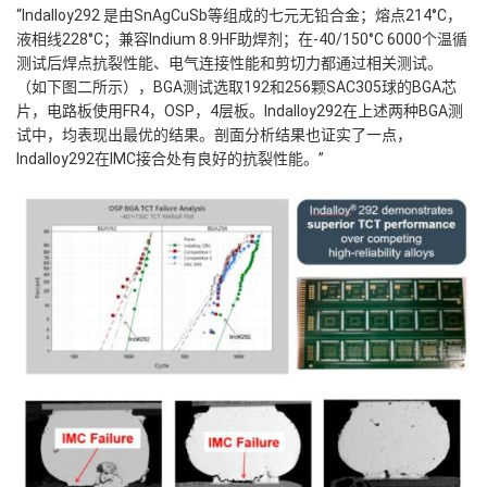
“Indalloy292 是由SnAgCuSb等组成的七元无铅合金；熔点214°C，
液相线228°C；兼容Indium 8.9HF助焊剂；在-40/150°C 6000个温循
测试后焊点抗裂性能、电气连接性能和剪切力都通过相关测试。
（如下图二所示），BGA测试选取192和256颗SAC305球的BGA芯
片，电路板使用FR4，OSP，4层板。Indalloy292在上述两种BGA测
试中，均表现出最优的结果。
剖面分析结果也证实了一点，
Indalloy292在IMC接合处有良好的抗裂性能。”