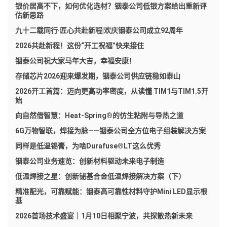
银价居高不下，如何优化选材？铟泰公司低银方案给出重新评
估新思路
九十二载同行·匠心共赴新程|欢庆铟泰公司成立92周年
2026共赴新程！这份“开工祝福”快来接住
铟泰公司祝大家马年大吉，幸福安康！
存储芯片2026迎来爆发期，铟泰公司供应链稳如泰山
2026开工首篇：迈向更高功率密度，从读懂 TIM1与TIM1.5开
始
向自然借智慧：Heat-Spring®的仿生粘附与导热之道
6G万物智联，焊接为脉——铟泰公司全方位电子组装解决方案
同样是低温锡膏，为啥Durafuse®LT这么优秀
铟泰公司业务速览：创新材料驱动未来电子制造
低温焊接之星：创新铋基合金低温焊接解决方案（下）
精准配光，可靠赋能：铟泰高可靠性材料守护Mini LED显示根
基
2026首场技术盛宴｜1月10日相聚宁波，共探散热新未来