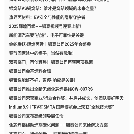
银烧结VS铜烧结：谁才是烧结领域的未来之星？
热界面材料：EV安全与性能的隐形守护者
2025辉煌再续——铟泰视频号迎春上新！
新能源汽车要“抗造”，电子可靠性是关键
金蛇腾跃·辉煌再续｜铟泰公司2025年会盛典
春节回家途中的搭子，当然有我啦！
双喜临门，再创辉煌！铟泰公司再获两项殊荣
铟泰公司金基焊料合辑
锡膏性能好不好，暂停-响应是关键！
铟泰公司推出全新无卤含芯焊锡线CW-807RS
铟泰公司荣获商业/行业合作奖：并肩共成长，创团队美好明天
Indium8.9HFRV在SMTA 国际博览会上荣获“全球技术奖”
铟泰公司宣布高级领导层任命
含芯焊锡线助焊剂碳化问题——铟泰公司来给解决方案