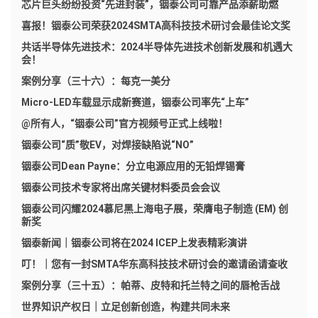
芯片巨头纷纷投资“先进封装”，铟泰公司可靠产品添薪助燃
喜报！铟泰公司荣获2024SMTA高科技技术研讨会最佳论文奖
共话半导体先进技术：2024半导体先进技术创新发展和机遇大
会！
案例分享（三十六）：每克一美分
Micro-LED车载显示成新赛道，铟泰公司率先“上车”
@所有人，“铟泰公司”官方视频号正式上线啦！
铟泰公司“质”敬EV，对焊接缺陷说“NO”
铟泰公司Dean Payne：分立电源应用的无铅焊锡膏
铟泰公司技术专家将出席关键材料委员会会议
铟泰公司闪耀2024慕尼黑上海电子展，荣膺电子制造 (EM) 创
新奖
铟泰新闻｜铟泰公司将在2024 ICEP上发表精彩演讲
叮！｜您有一封SMTA华东高科技技术研讨会的邀请函请查收
案例分享（三十五）：帕蒂、皮特和托兰特之间的唇枪舌战
世界知识产权日｜立足创新创造，构建共同未来