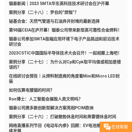
铟泰新闻｜2023 SMTA华东高科技技术研讨会在沪开幕
案例分享（二十八）：罗伯的“烦恼”？
铋基合金：天然气管道与石油弃井封堵的最新选择
第98届CEIA在庐开幕！铟泰公司带来新型高可靠性合金焊料！
铟泰公司参加SMTA极端应用环境下电子产品挑战和前沿技术
研讨会
2023CSTIC中国国际半导体技术大会召开！一起相聚上海吧！
案例分享（二十七）：为什么对Cp和Cpk取平均值或相加是错
误的？
在线研讨会预告｜从焊料制造商的角度看Mini和Micro LED封
装
如何估算电镀铟的时间？
Ron博士：人工智能会摧毁人类文明吗？
铟泰公司携多款创新型解决方案亮相PCIM欧洲
案例分享（二十六）：打破鲍勃休息时间和弗雷德休息时间
网络直播系列节目《电动车内参》回顾：EV电池推动经济可持
在线客服
续发展