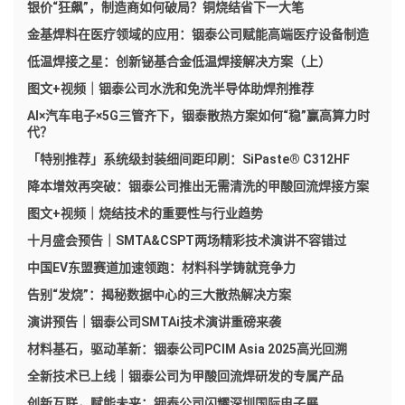
银价“狂飙”，制造商如何破局？铜烧结省下一大笔
金基焊料在医疗领域的应用：铟泰公司赋能高端医疗设备制造
低温焊接之星：创新铋基合金低温焊接解决方案（上）
图文+视频｜铟泰公司水洗和免洗半导体助焊剂推荐
AI×汽车电子×5G三管齐下，铟泰散热方案如何“稳”赢高算力时
代？
「特别推荐」系统级封装细间距印刷：SiPaste® C312HF
降本增效再突破：铟泰公司推出无需清洗的甲酸回流焊接方案
图文+视频｜烧结技术的重要性与行业趋势
十月盛会预告｜SMTA&CSPT两场精彩技术演讲不容错过
中国EV东盟赛道加速领跑：材料科学铸就竞争力
告别“发烧”：揭秘数据中心的三大散热解决方案
演讲预告｜铟泰公司SMTAi技术演讲重磅来袭
材料基石，驱动革新：铟泰公司PCIM Asia 2025高光回溯
全新技术已上线｜铟泰公司为甲酸回流焊研发的专属产品
创新互联，赋能未来：铟泰公司闪耀深圳国际电子展