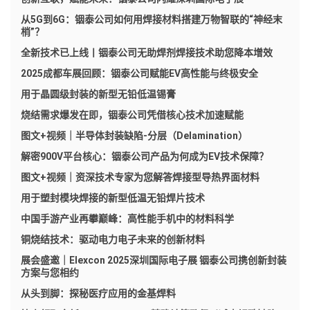
从5G到6G：铟泰公司如何用焊接材料搭建万物智联的“神经末
梢”？
全新技术已上线丨铟泰公司无助焊剂焊接技术助您降本增效
2025成都车展回顾：铟泰公司赋能EV高性能与终极安全
用于晶圆级封装的新型无铅低温锡膏
烧结需求爆发在即，铟泰公司凭借核心技术加速赋能
图文+视频｜半导体封装缺陷-分层（Delamination）
解密900V平台核心：铟泰公司产品为何成为EV技术保障？
图文+视频｜资深技术专家为您解答焊接型导热界面材料
用于塑封模块焊接的新型低温无铅焊片技术
中国手游产业再攀巅峰：高性能手机中的材料科学
铜烧结技术：驱动电力电子未来的创新材料
展会盛邀｜Elexcon 2025深圳国际电子展 铟泰公司携创新封装
方案与您相约
从头到脚：探秘医疗应用的金基焊料