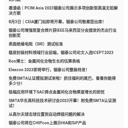
邀请函｜PCIM Asia 2023铟泰公司展示多项创新型高温无铅解
决方案
8月3日｜CEIA厦门站即将开幕，铟泰公司敬邀您出席！
铟泰公司增强型复合焊片获IEEE马来西亚分会颁发的杰出行业
创新奖
表面绝缘电阻（SIR）测试标准
稳居封装材料领域行业前端，铟泰公司论文入选ICEPT2023
Ron博士：金属间化合物生长的估算表格
Elexcon 2023即将举行，铟泰公司整装待发！
免费SMTA认证模拟测试来啦！抓住福利的尾巴，看看你能得
多少分！
极端应用环境下SAC焊点金属间化合物厚度增长的担忧
SMTA华东高科技技术研讨会2023开幕！附免费SMTA认证测
试！
从高尔夫球击球位置到自动焊接问题的解决
铟泰公司将在CHIPcon上展示HIA和SiP产品