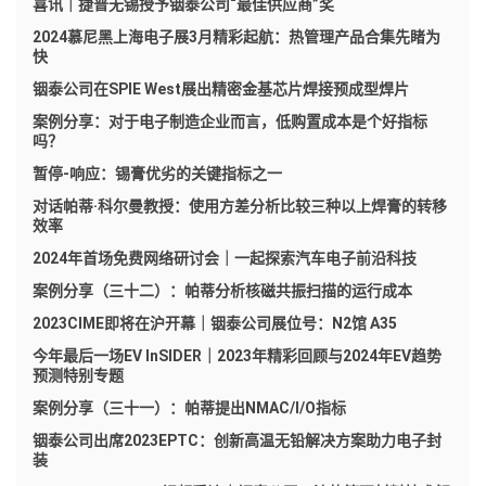
喜讯｜捷普无锡授予铟泰公司“最佳供应商”奖
2024慕尼黑上海电子展3月精彩起航：热管理产品合集先睹为
快
铟泰公司在SPIE West展出精密金基芯片焊接预成型焊片
案例分享：对于电子制造企业而言，低购置成本是个好指标
吗？
暂停-响应：锡膏优劣的关键指标之一
对话帕蒂·科尔曼教授：使用方差分析比较三种以上焊膏的转移
效率
2024年首场免费网络研讨会｜一起探索汽车电子前沿科技
案例分享（三十二）：帕蒂分析核磁共振扫描的运行成本
2023CIME即将在沪开幕｜铟泰公司展位号：N2馆 A35
今年最后一场EV InSIDER｜2023年精彩回顾与2024年EV趋势
预测特别专题
案例分享（三十一）：帕蒂提出NMAC/I/O指标
铟泰公司出席2023EPTC：创新高温无铅解决方案助力电子封
装