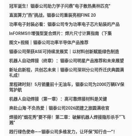
冠军诞生！铟泰公司助力学子问鼎“电子散热奥林匹克”
直面算力“热”挑战，铟泰公司重装亮相FINE 20
功率电子封装必看：铟泰公司专为功率电子芯片贴装的产品
InFORMS®增强型复合焊片：焊片尺寸计算指南（下集
图文+视频｜铟泰公司功率半导体产品推荐
铟泰公司荣获ASE可持续发展奖｜以材料创新赋能绿色制造
机器人自动焊接（终章）：铟泰公司明星产品推荐和未来展望
新址启新程，共创芯未来｜铟泰公司深圳分公司乔迁庆典圆满
礼成！
里程碑时刻！5月销量前十无油车，铟泰公司为2000万辆EV保
驾护航
机器人自动焊接（第一章）：高可靠焊接材料是关键
奔赴山海·不负热爱｜铟泰公司2026团建之旅圆满收官
焊接的“烟花秀”要不得！第二章：破解机器人焊接隐形杀手“飞
溅”
践行绿色使命——铟泰公司多维发力，让环保“知行合一”！