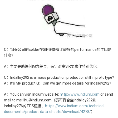
Q：铟泰公司的solder在SIR後能有比較好的performance的主因是
什麼?
A：主要是助焊剂配方差异，有针对高SIR要求作特别优化。
Q：Indalloy292 is a mass production product or still in prototype?
A：It’s MP product.
Q：Can we get more details for Indalloy292?
A：You can visit Indium website:
http://www.
indium.com
or send
mail to me: lhu@indium.com（高可靠合金Indalloy292和
Indalloy276的TDS链接：
https://www.
indium.com/technical-
do
cuments/product-data-sheets/download/4278/
）