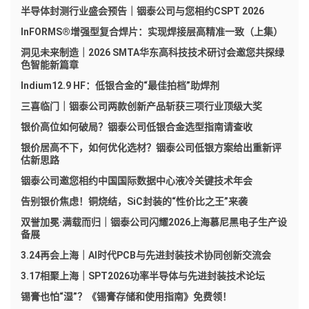
半导体封测行业盛会预告｜铟泰公司与您相约CSPT 2026
InFORMS®增强型复合焊片：实现焊接层高精准一致（上集）
洞见未来制造｜2026 SMTA华东高科技技术研讨会邀您共探绿
色智能新篇章
Indium12.9 HF：低银合金的“最佳拍档”助焊剂
三喜临门｜铟泰公司两款创新产品斩获三项行业顶级大奖
银价高位如何破局？铟泰公司低银合金选型指南请查收
银价居高不下，如何优化选材？铟泰公司低银方案给出重新评
估新思路
铟泰公司邀您相约中国国际数据中心液冷关键技术年会
告别银价焦虑！铜烧结，SiC封装的“性价比之王”来袭
双誉加冕·满载而归｜铟泰公司闪耀2026上海慕尼黑电子生产设
备展
3.24再会上海｜AI时代PCB与先进封装技术协同创新交流会
3.17相聚上海｜SPT2026功率半导体与先进封装技术论坛
锡膏也怕“湿”？《锡膏存储和使用指南》免费领！