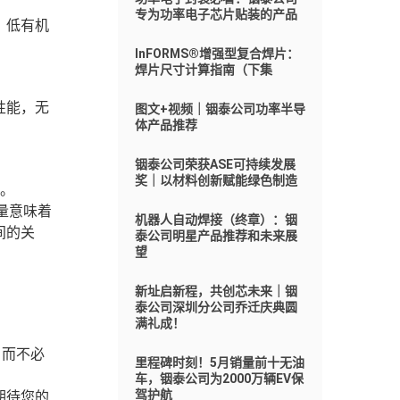
专为功率电子芯片贴装的产品
、低有机
InFORMS®增强型复合焊片：
焊片尺寸计算指南（下集
性能，无
图文+视频｜铟泰公司功率半导
体产品推荐
铟泰公司荣获ASE可持续发展
奖｜以材料创新赋能绿色制造
能。
量意味着
机器人自动焊接（终章）：铟
间的关
泰公司明星产品推荐和未来展
望
新址启新程，共创芯未来｜铟
泰公司深圳分公司乔迁庆典圆
满礼成！
，而不必
里程碑时刻！5月销量前十无油
车，铟泰公司为2000万辆EV保
驾护航
期待您的