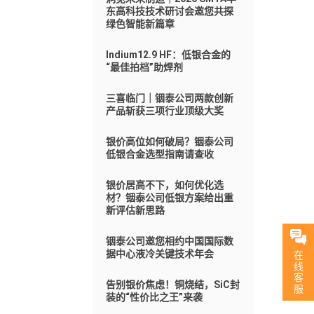
东高科技技术研讨会邀您共探
绿色智能新篇章
Indium12.9 HF：低银合金的
“最佳拍档”助焊剂
三喜临门｜铟泰公司两款创新
产品斩获三项行业顶级大奖
银价高位如何破局？铟泰公司
低银合金选型指南请查收
银价居高不下，如何优化选
材？铟泰公司低银方案给出重
新评估新思路
铟泰公司邀您相约中国国际数
据中心液冷关键技术年会
在
线
客
告别银价焦虑！铜烧结，SiC封
服
装的“性价比之王”来袭