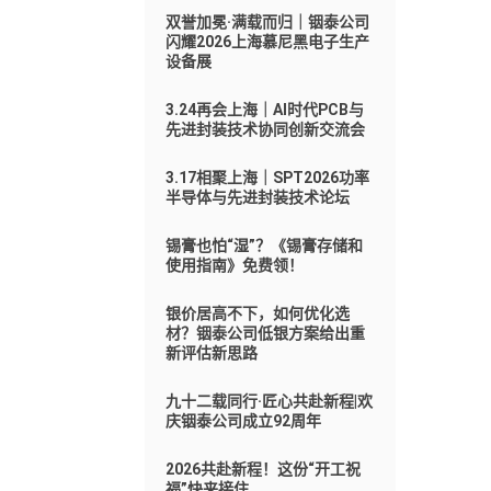
双誉加冕·满载而归｜铟泰公司
闪耀2026上海慕尼黑电子生产
设备展
3.24再会上海｜AI时代PCB与
先进封装技术协同创新交流会
3.17相聚上海｜SPT2026功率
半导体与先进封装技术论坛
锡膏也怕“湿”？《锡膏存储和
使用指南》免费领！
银价居高不下，如何优化选
材？铟泰公司低银方案给出重
新评估新思路
九十二载同行·匠心共赴新程|欢
庆铟泰公司成立92周年
2026共赴新程！这份“开工祝
福”快来接住