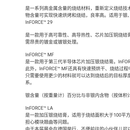
是一系列高金属含量的烧结材料，重新定义烧结技
物含量可实现快速烘烤和烧结，良率高。适用于银
InFORCE™ 29
是一款用于高可靠性、高导热性、芯片加压铜烧结
需昂贵的镀金或镀银处理。
InFORCE™ MF
是一款用于第三代半导体芯片加压银烧结膏。InFOR
此外，InFORCE™ MF还具有快速预烘干、烧
只需要使用更少的材料就可以达到烧结后的目标厚
系。
银含量（按重量计）百分比与非银内含物（按体积
InFORCE™ LA
是一款加压银烧结膏，适用于烧结面积大于100平
担心模块翘曲等问题。
由于本届展会在德国举行，不便前往的小伙伴儿可