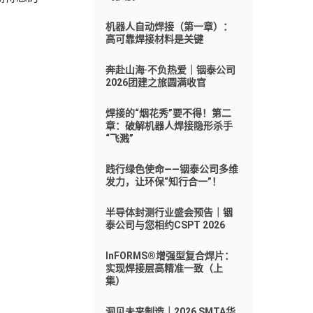
机器人自动焊接（第一章）：
高可靠焊接材料是关键
奔赴山海·不负热爱｜铟泰公司
2026团建之旅圆满收官
焊接的“烟花秀”要不得！第二
章：破解机器人焊接隐形杀手
“飞溅”
践行绿色使命——铟泰公司多维
发力，让环保“知行合一”！
半导体封测行业盛会预告｜铟
泰公司与您相约CSPT 2026
InFORMS®增强型复合焊片：
实现焊接层高精准一致（上
集）
洞见未来制造｜2026 SMTA华