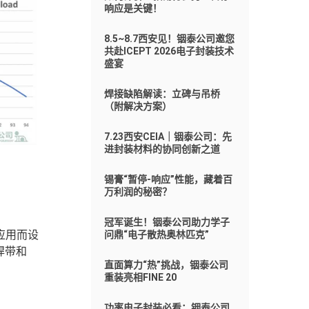
响应是关键！
8.5~8.7西安见！铟泰公司邀您
共赴ICEPT 2026电子封装技术
盛宴
焊接缺陷解读：立碑与吊桥
（附解决方案）
7.23西安CEIA｜铟泰公司：先
进封装材料的协同创新之道
锡膏“暂停-响应”性能，藏着百
万利润的秘密？
冠军诞生！铟泰公司助力学子
块应用而设
问鼎“电子散热奥林匹克”
焊带和
直面算力“热”挑战，铟泰公司
重装亮相FINE 20
功率电子封装必看：铟泰公司