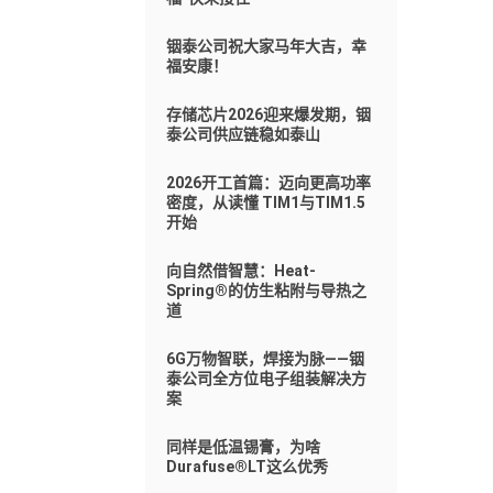
铟泰公司祝大家马年大吉，幸
福安康！
存储芯片2026迎来爆发期，铟
泰公司供应链稳如泰山
2026开工首篇：迈向更高功率
密度，从读懂 TIM1与TIM1.5
开始
向自然借智慧：Heat-
Spring®的仿生粘附与导热之
道
6G万物智联，焊接为脉——铟
泰公司全方位电子组装解决方
案
同样是低温锡膏，为啥
Durafuse®LT这么优秀