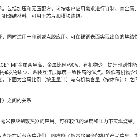
术。包括加压和无压配方，可按客户应用需求进行订制。高金属
、铜烧结材料，可用于芯片和模块烧结。
膏，同时适用于印刷或点胶应用。可在裸铜表面实现出色的烧结
CE™ MF金属含量高，金属比例>90%，有机物少，提升印刷性
结过程中挥发物质少、贴装互连层厚度一致性高的优点。较低有机物含
度，下图为金属比例（按重量计）与有机物含量（按体积计）之
计）之间的关系
方毫米模块到散热器的应用。可在较低的温度和压力下实现烧结
以直接在后台私信我们，同样能了解本届展会的相关产品信息，