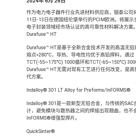
2024年 6月 26日
作为电力电子器件行业先进材料供应商，铟泰公司
11日-13日在德国纽伦堡举行的PCIM欧洲。将展
电子封装领域经市场认证的高可靠性材料解决方案
Durafuse™ HT
Durafuse™ HT是基于全新合金技术开发的高温
熔点>280°C，导热、导电性均优于高铅焊料，通过
TCT(-55~175°C) 1000循环和TCT(-65~150°C) 
Durafuse™ HT无需对现有工艺进行任何改变，
代方案。
Indalloy® 301 LT Alloy for Preforms/InFORMS®
Indalloy® 301是一款新型无铅合金，与传
计，避免模块与散热器之间的焊接出现翘曲，也不
InFORMS®增强型焊片。
QuickSinter®