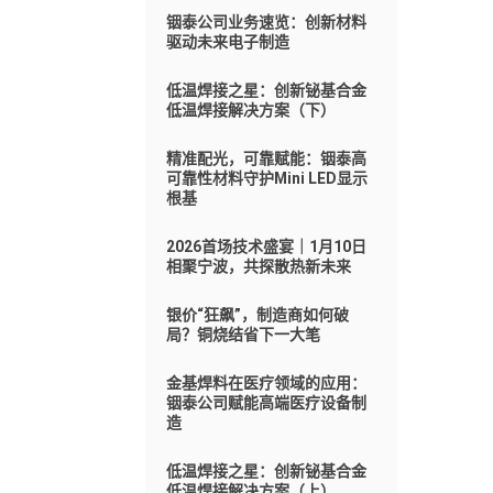
铟泰公司业务速览：创新材料
驱动未来电子制造
低温焊接之星：创新铋基合金
低温焊接解决方案（下）
精准配光，可靠赋能：铟泰高
可靠性材料守护Mini LED显示
根基
2026首场技术盛宴｜1月10日
相聚宁波，共探散热新未来
银价“狂飙”，制造商如何破
局？铜烧结省下一大笔
金基焊料在医疗领域的应用：
铟泰公司赋能高端医疗设备制
造
低温焊接之星：创新铋基合金
低温焊接解决方案（上）