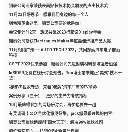
铟泰公司专家荣获表面贴装技术协会颁发的杰出技术奖
11月23日感恩节｜感恩我们身边的每一个人
销售精英来这里，铟泰公司要的就是你！
会议倒计时2天｜邀您共赴2023行家说Display年会
铟泰公司斩获Electronics Maker年度最佳焊接产品大奖
11月相约广州——AUTO TECH 2023，共同探索汽车电子前沿
科技
CSPT 2023快来参加！铟泰公司先进封装材料领域强者恒强
InSIDER免费在线研讨会预告，Ron博士带来纯正“美式”技术干
货！
福特VP独家专访：来看“老牌”汽车厂商的EV革命
案例分享（三十）：更好的生产力考核指标
10月最值得参加的两场研讨会，再忙也要去一趟
有奖调研｜公众号优化意见征集，pick您最感兴趣的内容！
铟泰公司植球助焊剂“四大天王”：解决99%植球难题
超低空洞配方——LV2K焊片涂层助焊剂