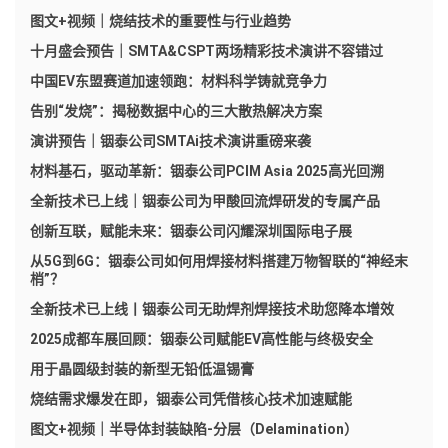
图文+视频｜烧结技术的重要性与行业趋势
十月盛会预告｜SMTA&CSPT两场精彩技术演讲不容错过
中国EV东盟赛道加速领跑：材料科学铸就竞争力
告别“发烧”：揭秘数据中心的三大散热解决方案
演讲预告｜铟泰公司SMTAi技术演讲重磅来袭
材料基石，驱动革新：铟泰公司PCIM Asia 2025高光回溯
全新技术已上线｜铟泰公司为甲酸回流焊研发的专属产品
创新互联，赋能未来：铟泰公司闪耀深圳国际电子展
从5G到6G：铟泰公司如何用焊接材料搭建万物智联的“神经末
梢”？
全新技术已上线丨铟泰公司无助焊剂焊接技术助您降本增效
2025成都车展回顾：铟泰公司赋能EV高性能与终极安全
用于晶圆级封装的新型无铅低温锡膏
烧结需求爆发在即，铟泰公司凭借核心技术加速赋能
图文+视频｜半导体封装缺陷-分层（Delamination）