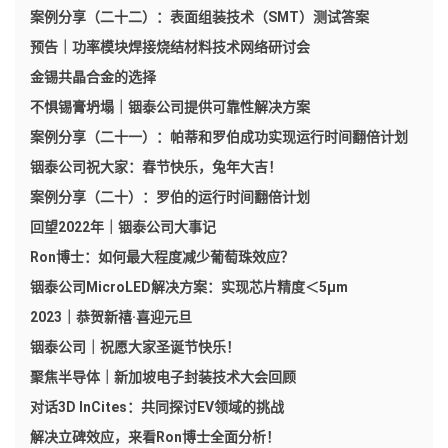
案例分享（二十二）：表面组装技术（SMT）测试答案
预告｜功率模块焊接烧结材料技术网络研讨会
金锡共晶合金的选择
不惧锡膏坍塌｜铟泰公司提供可靠性解决方案
案例分享（二十一）：帕蒂和罗伯成功实现运行时间翻倍计划
铟泰公司祝大家：春节快乐，兔年大吉！
案例分享（二十）：罗伯的运行时间翻倍计划
回望2022年｜铟泰公司大事记
Ron博士：如何最大程度减少葡萄珠效应？
铟泰公司MicroLED解决方案：实现芯片精度＜5μm
2023｜恭贺新禧·喜迎元旦
铟泰公司｜祝愿大家圣诞节快乐！
聚焦半导体｜新加坡电子封装技术大会回顾
对话3D InCites：共同探讨EV领域的挑战
解决立碑效应，来看Ron博士全面分析！