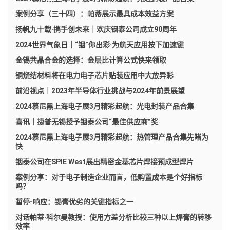
案例分享（三十四）：帕蒂展示最具成本效益方案
扬帆九十载·携手创未来｜欢庆铟泰公司成立90周年
2024世界气象日｜“铟”你出彩·为航天应用按下加速键
金锡共晶合金的选择：金层比计算公式快来领取
铜烧结材料将在电力电子芯片贴装应用中大放异彩
前沿视点｜2023年半导体行业挑战与2024年前景展望
2024慕尼黑上海电子展3月精彩起航：光电封装产品合集
喜讯｜捷普无锡授予铟泰公司“最佳供应商”奖
2024慕尼黑上海电子展3月精彩起航：热管理产品合集先睹为
快
铟泰公司在SPIE West展出精密金基芯片焊接预成型焊片
案例分享：对于电子制造企业而言，低购置成本是个好指标
吗？
暂停-响应：锡膏优劣的关键指标之一
对话帕蒂·科尔曼教授：使用方差分析比较三种以上焊膏的转移
效率