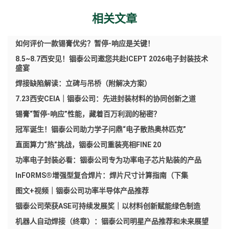
相关文章
如何评价一款锡膏优劣？暂停-响应是关键！
8.5~8.7西安见！铟泰公司邀您共赴ICEPT 2026电子封装技术
盛宴
焊接缺陷解读：立碑与吊桥（附解决方案）
7.23西安CEIA｜铟泰公司：先进封装材料的协同创新之道
锡膏“暂停-响应”性能，藏着百万利润的秘密？
冠军诞生！铟泰公司助力学子问鼎“电子散热奥林匹克”
直面算力“热”挑战，铟泰公司重装亮相FINE 20
功率电子封装必看：铟泰公司专为功率电子芯片贴装的产品
InFORMS®增强型复合焊片：焊片尺寸计算指南（下集
图文+视频｜铟泰公司功率半导体产品推荐
铟泰公司荣获ASE可持续发展奖｜以材料创新赋能绿色制造
机器人自动焊接（终章）：铟泰公司明星产品推荐和未来展望