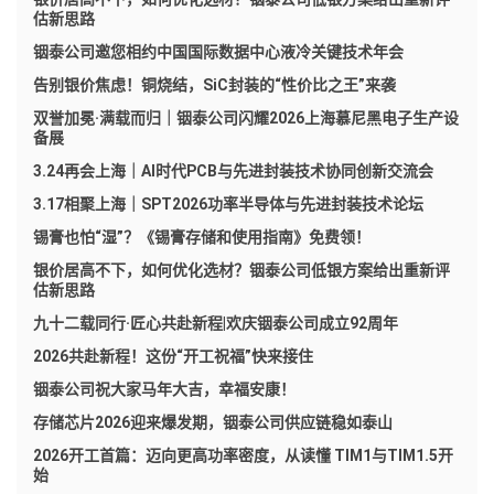
估新思路
铟泰公司邀您相约中国国际数据中心液冷关键技术年会
告别银价焦虑！铜烧结，SiC封装的“性价比之王”来袭
双誉加冕·满载而归｜铟泰公司闪耀2026上海慕尼黑电子生产设
备展
3.24再会上海｜AI时代PCB与先进封装技术协同创新交流会
3.17相聚上海｜SPT2026功率半导体与先进封装技术论坛
锡膏也怕“湿”？《锡膏存储和使用指南》免费领！
银价居高不下，如何优化选材？铟泰公司低银方案给出重新评
估新思路
九十二载同行·匠心共赴新程|欢庆铟泰公司成立92周年
2026共赴新程！这份“开工祝福”快来接住
铟泰公司祝大家马年大吉，幸福安康！
存储芯片2026迎来爆发期，铟泰公司供应链稳如泰山
2026开工首篇：迈向更高功率密度，从读懂 TIM1与TIM1.5开
始