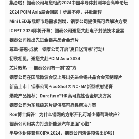
集合啦！铟泰公司与您相约2024中国半导体封测年会高峰论坛
2024 PCIM Asia展会回顾｜步履不停，共赴新程
Mini LED车载屏市场需求剧增，铟泰公司提供高可靠解决方案
ICEPT 2024即将开幕：铟泰公司邀您共赴电子封装技术盛宴
铟泰公司推出先进金锡共晶合金焊片
尊重·感恩·成就｜铟泰公司开启“夏日送清凉”行动！
初秋相见，邀您共赴PCIM Asia 2024
芯片散热——铟泰公司有一剂“凉”方
铟泰公司在国际微波会议上展出先进金锡共晶合金预制焊片
新品上市｜铟泰公司PicoShot® NC-6M新型喷射锡膏
爆款产品推荐：Durafuse™HR高可靠性合金解决方案
铟泰公司为车规级芯片提供高可靠性解决方案
Ron博士解答：为什么钢网的方形开孔可减少葡萄珠效应？
铟泰公司用实力打造新能源汽车更强“心脏”
半导体封装聚焦CIPA 2024，铟泰公司演讲预告出炉啦！