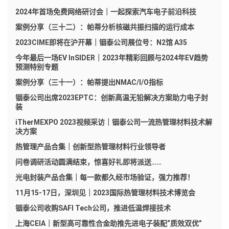
2024年首场免费网络研讨会｜一起探索汽车电子前沿科技
案例分享（三十二）：帕蒂分析核磁共振扫描的运行成本
2023CIME即将在沪开幕｜铟泰公司展位号：N2馆 A35
今年最后一场EV InSIDER｜2023年精彩回顾与2024年EV趋势
预测特别专题
案例分享（三十一）：帕蒂提出NMAC/I/O指标
铟泰公司出席2023EPTC：创新高温无铅解决方案助力电子封
装
iTherMEXPO 2023视频采访｜铟泰公司一流热管理材料技术解
决方案
热管理产品合集｜创新型热管理材料行业领导者
问卷调研活动圆满结束，惊喜好礼即将派送……
光电封装产品合集｜每一款都久经市场验证，强力推荐！
11月15-17日，深圳见｜2023国际热管理材料技术博览会
铟泰公司收购SAFI Tech公司，推进低温焊接技术
上海CEIA｜新型高可靠性合金助推先进电子装配“质效双优”