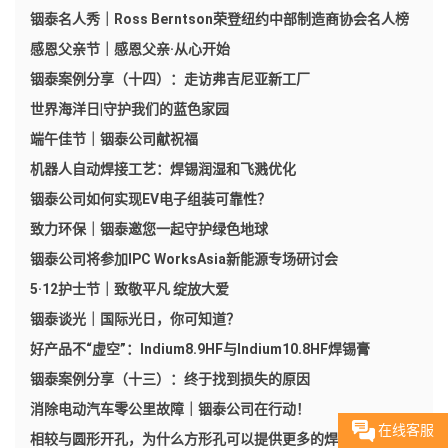
铟泰名人秀｜Ross Berntson荣登纽约中部制造商协会名人榜
感恩父亲节｜感恩父亲·从心开始
铟泰案例分享（十四）：走访弗吉尼亚新工厂​
世界海洋日|守护我们的蓝色家园
端午佳节｜铟泰公司献祝福
机器人自动焊接工艺：焊锡润湿和飞溅优化
铟泰公司如何实现EV电子组装可靠性？
致力环保｜铟泰邀您一起守护绿色地球
铟泰公司将参加IPC WorksAsia新能源专场研讨会
5·12护士节｜致敬平凡 绽放大爱
铟泰谈光｜国际光日，你可知道？
好产品不“虚空”：Indium8.9HF与Indium10.8HF焊锡膏
铟泰案例分享（十三）：终于找到损失的原因
消除电动汽车零公里故障｜铟泰公司在行动！
在线客服
相较与圆形开孔，为什么方形孔可以提供更多的焊锡膏量？