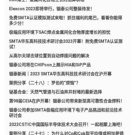
Elexcon 2023即将举行，铟泰公司整装待发！
免费SMTA认证模拟测试来啦！抓住福利的尾巴，看看你能得
多少分！
极端应用环境下SAC焊点金属间化合物厚度增长的担忧
SMTA华东高科技技术研讨会2023开幕！附免费SMTA认证测
试！
从高尔夫球击球位置到自动焊接问题的解决
铟泰公司将在CHIPcon上展示HIA和SiP产品
铟泰新闻｜2023 SMTA华东高科技技术研讨会在沪开幕
案例分享（二十八）：罗伯的“烦恼”？
铋基合金：天然气管道与石油弃井封堵的最新选择
第98届CEIA在庐开幕！铟泰公司带来新型高可靠性合金焊料！
铟泰公司参加SMTA极端应用环境下电子产品挑战和前沿技术
研讨会
2023CSTIC中国国际半导体技术大会召开！一起相聚上海吧！
案例分享（二十七）：为什么对Cp和Cpk取平均值或相加是错