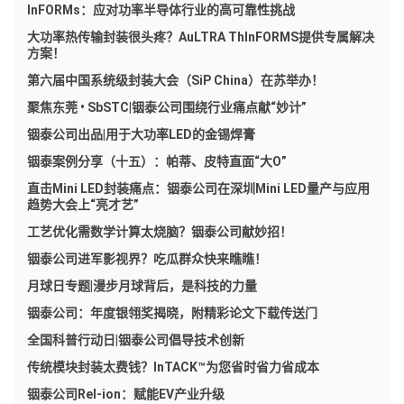
InFORMs：应对功率半导体行业的高可靠性挑战
大功率热传输封装很头疼？AuLTRA ThInFORMS提供专属解决
方案！
第六届中国系统级封装大会（SiP China）在苏举办！
聚焦东莞 • SbSTC|铟泰公司围绕行业痛点献“妙计”
铟泰公司出品|用于大功率LED的金锡焊膏
铟泰案例分享（十五）：帕蒂、皮特直面“大O”
直击Mini LED封装痛点：铟泰公司在深圳Mini LED量产与应用
趋势大会上“亮才艺”
工艺优化需数学计算太烧脑？铟泰公司献妙招！
铟泰公司进军影视界？吃瓜群众快来瞧瞧！
月球日专题|漫步月球背后，是科技的力量
铟泰公司：年度银翎奖揭晓，附精彩论文下载传送门
全国科普行动日|铟泰公司倡导技术创新
传统模块封装太费钱？InTACK™为您省时省力省成本
铟泰公司Rel-ion：赋能EV产业升级