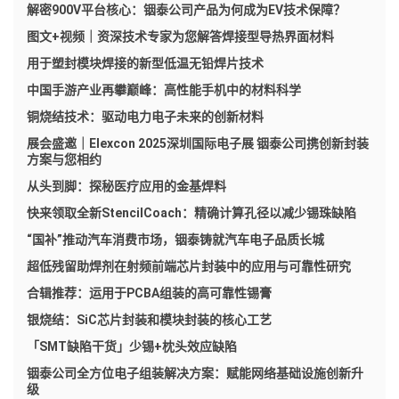
解密900V平台核心：铟泰公司产品为何成为EV技术保障？
图文+视频｜资深技术专家为您解答焊接型导热界面材料
用于塑封模块焊接的新型低温无铅焊片技术
中国手游产业再攀巅峰：高性能手机中的材料科学
铜烧结技术：驱动电力电子未来的创新材料
展会盛邀｜Elexcon 2025深圳国际电子展 铟泰公司携创新封装
方案与您相约
从头到脚：探秘医疗应用的金基焊料
快来领取全新StencilCoach：精确计算孔径以减少锡珠缺陷
“国补”推动汽车消费市场，铟泰铸就汽车电子品质长城
超低残留助焊剂在射频前端芯片封装中的应用与可靠性研究
合辑推荐：运用于PCBA组装的高可靠性锡膏
银烧结：SiC芯片封装和模块封装的核心工艺
「SMT缺陷干货」少锡+枕头效应缺陷
铟泰公司全方位电子组装解决方案：赋能网络基础设施创新升
级