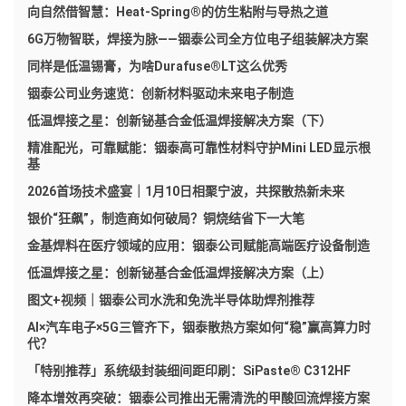
向自然借智慧：Heat-Spring®的仿生粘附与导热之道
6G万物智联，焊接为脉——铟泰公司全方位电子组装解决方案
同样是低温锡膏，为啥Durafuse®LT这么优秀
铟泰公司业务速览：创新材料驱动未来电子制造
低温焊接之星：创新铋基合金低温焊接解决方案（下）
精准配光，可靠赋能：铟泰高可靠性材料守护Mini LED显示根
基
2026首场技术盛宴｜1月10日相聚宁波，共探散热新未来
银价“狂飙”，制造商如何破局？铜烧结省下一大笔
金基焊料在医疗领域的应用：铟泰公司赋能高端医疗设备制造
低温焊接之星：创新铋基合金低温焊接解决方案（上）
图文+视频｜铟泰公司水洗和免洗半导体助焊剂推荐
AI×汽车电子×5G三管齐下，铟泰散热方案如何“稳”赢高算力时
代？
「特别推荐」系统级封装细间距印刷：SiPaste® C312HF
降本增效再突破：铟泰公司推出无需清洗的甲酸回流焊接方案