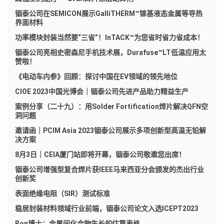
铟泰公司在SEMICON展示GalliTHERM™镓基液态金属等导热
界面材料
功率模块封装当然要“三省”！InTACK™为您省时省力省成本！
铟泰公司亮相史密森尼手机技术展，Durafuse™LT低温应用太
赞啦！
《电动车内参》回顾：探讨中国在EV领域的领先地位
CIOE 2023中国光博会｜铟泰公司先进产品助力精益生产
案例分享（二十九）：用Solder Fortification焊片解决QFN空
洞问题
邀请函｜PCIM Asia 2023铟泰公司展示多项创新型高温无铅解
决方案
8月3日｜CEIA厦门站即将开幕，铟泰公司敬邀您出席！
铟泰公司增强型复合焊片获IEEE马来西亚分会颁发的杰出行业
创新奖
表面绝缘电阻（SIR）测试标准
稳居封装材料领域行业前端，铟泰公司论文入选ICEPT2023
Ron博士：金属间化合物生长的估算表格