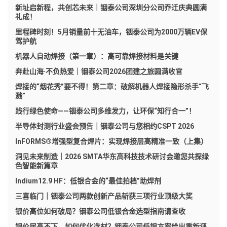
新址启新程，共创芯未来｜铟泰公司深圳分公司乔迁庆典圆满
礼成！
里程碑时刻！5月销量前十无油车，铟泰公司为2000万辆EV保
驾护航
机器人自动焊接（第一章）：高可靠焊接材料是关键
奔赴山海·不负热爱｜铟泰公司2026团建之旅圆满收官
焊接的“烟花秀”要不得！第二章：破解机器人焊接隐形杀手“飞
溅”
践行绿色使命——铟泰公司多维发力，让环保“知行合一”！
半导体封测行业盛会预告｜铟泰公司与您相约CSPT 2026
InFORMS®增强型复合焊片：实现焊接层高精准一致（上集）
洞见未来制造｜2026 SMTA华东高科技技术研讨会邀您共探绿
色智能新篇章
Indium12.9 HF：低银合金的“最佳拍档”助焊剂
三喜临门｜铟泰公司两款创新产品斩获三项行业顶级大奖
银价高位如何破局？铟泰公司低银合金选型指南请查收
银价居高不下，如何优化选材？铟泰公司低银方案给出重新评