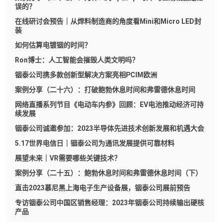
误的？
在线研讨会预告｜从焊料制造商的角度看Mini和Micro LED封
装
如何估算电镀铟的时间？
Ron博士：人工智能会摧毁人类文明吗？
铟泰公司携多款创新型解决方案亮相PCIM欧洲
案例分享（二十六）：打破鲍勃休息时间和弗雷德休息时间
网络直播系列节目《电动车内参》回顾：EV电池推动经济可持
续发展
铟泰公司诚邀参加：2023半导体先进技术创新发展和机遇大会
5.17世界电信日｜铟泰公司为通讯发展提供可靠材料
展望未来｜VR需要哪些关键技术？
案例分享（二十五）：鲍勃休息时间和弗雷德休息时间（下）
直击2023慕尼黑上海电子生产设备展，铟泰公司展前预告
专访铟泰公司中国区销售经理：2023年铟泰公司持续输出硬核
产品