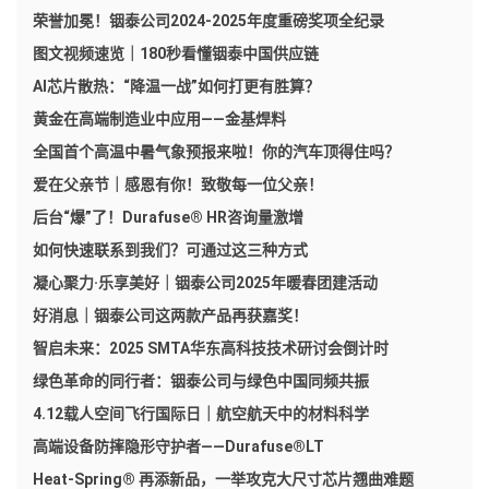
荣誉加冕！铟泰公司2024-2025年度重磅奖项全纪录
图文视频速览｜180秒看懂铟泰中国供应链
AI芯片散热：“降温一战”如何打更有胜算？
黄金在高端制造业中应用——金基焊料
全国首个高温中暑气象预报来啦！你的汽车顶得住吗？
爱在父亲节｜感恩有你！致敬每一位父亲！
后台“爆”了！Durafuse® HR咨询量激增
如何快速联系到我们？可通过这三种方式
凝心聚力·乐享美好｜铟泰公司2025年暖春团建活动
好消息｜铟泰公司这两款产品再获嘉奖！
智启未来：2025 SMTA华东高科技技术研讨会倒计时
绿色革命的同行者：铟泰公司与绿色中国同频共振
4.12载人空间飞行国际日｜航空航天中的材料科学
高端设备防摔隐形守护者——Durafuse®LT
Heat-Spring® 再添新品，一举攻克大尺寸芯片翘曲难题