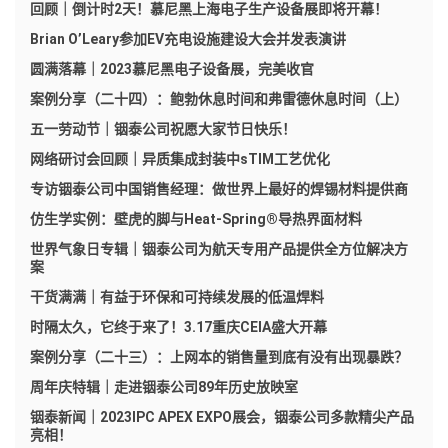
回顾｜倒计时2天！慕尼黑上海电子生产设备展即将开幕！
Brian O’Leary参加EV充电设施建设大会并发表演讲
圆满落幕｜2023慕尼黑电子设备展，完美收官
案例分享（二十四）：鲍勃休息时间和弗雷德休息时间（上）
五一劳动节｜铟泰公司祝愿大家节日快乐！
网络研讨会回顾｜异质集成封装中sTIM工艺优化
专访铟泰公司中国销售经理：做世界上最好的焊锡材料提供商
仿生学实例：壁虎的脚与Heat-Spring®导热界面材料
世界气象日专辑｜铟泰公司为航天专用产品提供全方位解决方
案
干货满满｜有益于环保和可持续发展的低温焊料
时隔太久，它终于来了！3.17重庆CEIA盛大开幕
案例分享（二十三）：上网本的销售量到底有没有出现暴跌？
周年庆特辑｜走进铟泰公司89年历史放映室
铟泰新闻｜2023IPC APEX EXPO展会，铟泰公司多款精尖产品
亮相！