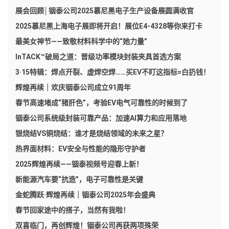
展会回顾│铟泰公司2025慕尼黑电子生产设备展圆满收官
2025慕尼黑上海电子展即将开启！展位E4-4328等你来打卡
最美女神节——致敬材料科学中的“她力量”
InTACK™破局之道：晋级功率模块封装夹具首选方案
3·15特辑：焊点开裂、虚焊空焊……买EV不盯这指标=白扔钱！
辉煌再续｜欢庆铟泰公司成立91周年
春节高速堵成“猪肝色”，考验EV电气可靠性的时候到了
铟泰公司系统级封装可靠产品：加速AI算力和应用落地
银烧结VS铜烧结：谁才是烧结领域的未来之星？
热界面材料：EV安全与性能的隐形守护者
2025辉煌再续——铟泰视频号迎春上新！
新能源汽车要“抗造”，电子可靠性是关键
金蛇腾跃·辉煌再续｜铟泰公司2025年会盛典
春节回家途中的搭子，当然有我啦！
双喜临门，再创辉煌！铟泰公司再获两项殊荣