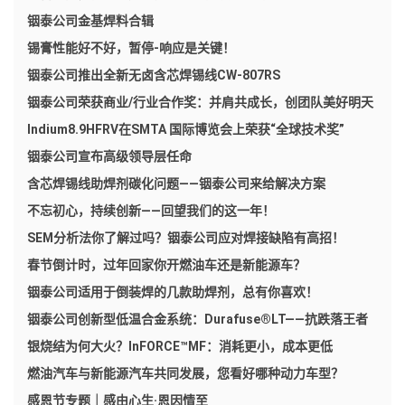
铟泰公司金基焊料合辑
锡膏性能好不好，暂停-响应是关键！
铟泰公司推出全新无卤含芯焊锡线CW-807RS
铟泰公司荣获商业/行业合作奖：并肩共成长，创团队美好明天
Indium8.9HFRV在SMTA 国际博览会上荣获“全球技术奖”
铟泰公司宣布高级领导层任命
含芯焊锡线助焊剂碳化问题——铟泰公司来给解决方案
不忘初心，持续创新——回望我们的这一年！
SEM分析法你了解过吗？铟泰公司应对焊接缺陷有高招！
春节倒计时，过年回家你开燃油车还是新能源车？
铟泰公司适用于倒装焊的几款助焊剂，总有你喜欢！
铟泰公司创新型低温合金系统：Durafuse®LT——抗跌落王者
银烧结为何大火？InFORCE™MF：消耗更小，成本更低
燃油汽车与新能源汽车共同发展，您看好哪种动力车型？
感恩节专题｜感由心生·恩因情至