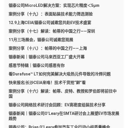
铟泰公司MicroLED解决方案：实现芯片精度＜5μm
案例分享（十九）：表面贴装技术能力筛选测验
12.9上海CEIA|铟泰公司诚邀您共赴EV技术盛宴
案例分享（十七）解读：帕蒂的中国之行——深圳
11月三场展会，铟泰公司诚邀您观展
案例分享（十八）：帕蒂的中国之行——上海
铟泰新闻｜铟泰公司马来西亚工厂盛大开幕
感恩节特辑｜铟泰公司感恩有你
看Durafuse™ LT如何完美解决大吸热元件导致的冷焊问题
快来报名|长沙CEIA来咯！技术干货抢“鲜”看
案例分享（十六）解读：帕蒂、皮特、教授和罗伯即将前往中
国
铟泰公司网络技术研讨会回顾：EV高密度组装技术分享
铟泰新闻｜铟泰公司O’Leary在SMTA研讨会上展望EV市场发展
趋势
铟泰公司：Brian O’Leary参加汽车工业行动小组质量峰会