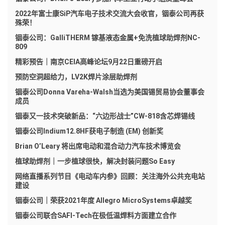
2022年富士康SiP汽车电子技术交流大会收官，铟泰公司再获
殊荣！
铟泰公司：GalliTHERM 镓基液态金属+免洗植球助焊剂NC-
809
精彩预告｜南京CEIA高峰论坛9月22日重磅开启
预防空洞超给力，LV2K焊片涂层助焊剂
铟泰公司Donna Vareha-Walsh当选为美国锡贸易协会董事会
成员
铟泰又一技术突破新品：“六边形战士”CW-818含芯焊锡线
铟泰公司Indium12.8HF获电子制造 (EM) 创新奖
Brian O’Leary 将出席电动和混合动力汽车技术博览会
植球助焊剂｜一步植球很快，解决封装问题So Easy
网络直播系列节目《电动车内参》回顾：关注海外公共充电站
建设
铟泰公司｜荣获2021年度 Allegro MicroSystems卓越奖
铟泰公司联合SAFI-Tech在极低温焊料方面建立合作