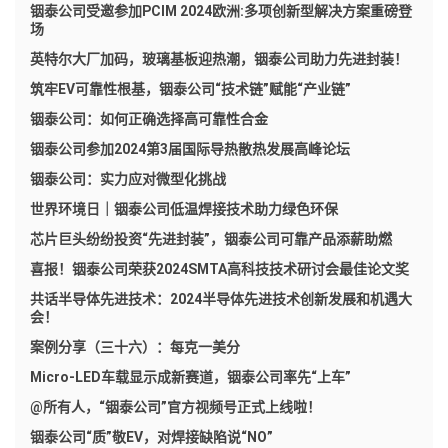
铟泰公司受邀参加PCIM 2024欧洲:多项创新型解决方案重磅登
场
英特尔大厂加码，玻璃基板迎热潮，铟泰公司助力先进封装！
筑牢EV可靠性根基，铟泰公司“技术链”赋能“产业链”
铟泰公司：如何正确选择高可靠性合金
铟泰公司参加2024第3届国际导热散热发展高峰论坛
铟泰公司：实力应对微型化挑战
世界环境日｜铟泰公司低温焊接技术助力绿色环保
芯片巨头纷纷投资“先进封装”，铟泰公司可靠产品添薪助燃
喜报！铟泰公司荣获2024SMTA高科技技术研讨会最佳论文奖
共话半导体先进技术：2024半导体先进技术创新发展和机遇大
会！
案例分享（三十六）：每克一美分
Micro-LED车载显示成新赛道，铟泰公司率先“上车”
@所有人，“铟泰公司”官方视频号正式上线啦！
铟泰公司“质”敬EV，对焊接缺陷说“NO”