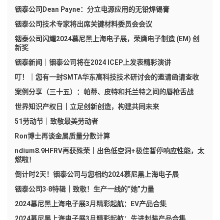
铟泰公司Dean Payne：分立电源应用的无铅焊锡膏
铟泰公司技术专家将出席关键材料委员会会议
铟泰公司闪耀2024慕尼黑上海电子展，荣膺电子制造 (EM) 创
新奖
铟泰新闻｜铟泰公司将在2024 ICEP上发表精彩演讲
叮！｜您有一封SMTA华东高科技技术研讨会的邀请函请查收
案例分享（三十五）：帕蒂、皮特和托兰特之间的唇枪舌战
世界知识产权日｜立足创新创造，构建共同未来
51劳动节｜致敬最美劳动者
Ron博士再谈金属质量分数计算
ndium8.9HFRV再获殊荣｜出色低空洞+极佳暂停响应性能，太
燃啦！
倒计时2天！铟泰公司与您相约2024慕尼黑上海电子展
铟泰公司3·8特辑｜致敬！生产一线的“她”力量
2024慕尼黑上海电子展3月精彩起航：EV产品合集
2024慕尼黑上海电子展3月精彩起航：先进封装产品合集