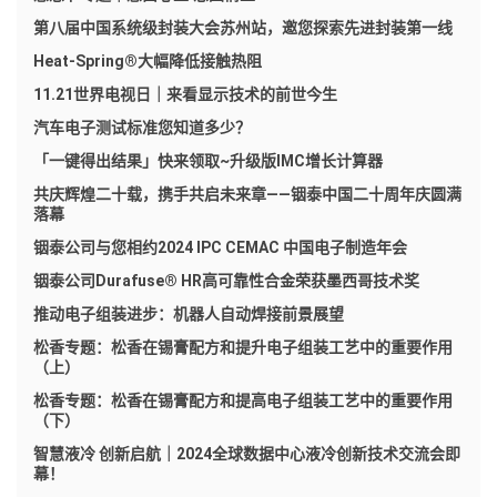
第八届中国系统级封装大会苏州站，邀您探索先进封装第一线
Heat-Spring®大幅降低接触热阻
11.21世界电视日｜来看显示技术的前世今生
汽车电子测试标准您知道多少？
「一键得出结果」快来领取~升级版IMC增长计算器
共庆辉煌二十载，携手共启未来章——铟泰中国二十周年庆圆满
落幕
铟泰公司与您相约2024 IPC CEMAC 中国电子制造年会
铟泰公司Durafuse® HR高可靠性合金荣获墨西哥技术奖
推动电子组装进步：机器人自动焊接前景展望
松香专题：松香在锡膏配方和提升电子组装工艺中的重要作用
（上）
松香专题：松香在锡膏配方和提高电子组装工艺中的重要作用
（下）
智慧液冷 创新启航｜2024全球数据中心液冷创新技术交流会即
幕！