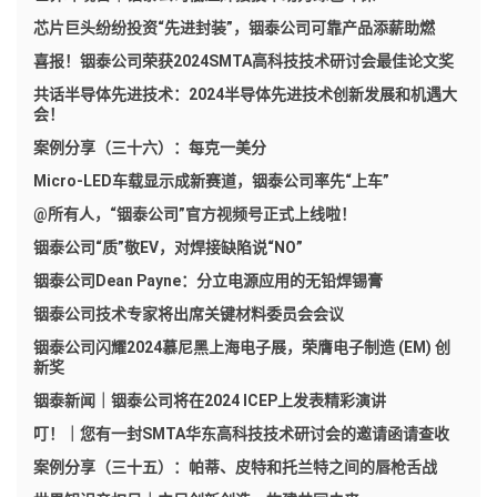
芯片巨头纷纷投资“先进封装”，铟泰公司可靠产品添薪助燃
喜报！铟泰公司荣获2024SMTA高科技技术研讨会最佳论文奖
共话半导体先进技术：2024半导体先进技术创新发展和机遇大
会！
案例分享（三十六）：每克一美分
Micro-LED车载显示成新赛道，铟泰公司率先“上车”
@所有人，“铟泰公司”官方视频号正式上线啦！
铟泰公司“质”敬EV，对焊接缺陷说“NO”
铟泰公司Dean Payne：分立电源应用的无铅焊锡膏
铟泰公司技术专家将出席关键材料委员会会议
铟泰公司闪耀2024慕尼黑上海电子展，荣膺电子制造 (EM) 创
新奖
铟泰新闻｜铟泰公司将在2024 ICEP上发表精彩演讲
叮！｜您有一封SMTA华东高科技技术研讨会的邀请函请查收
案例分享（三十五）：帕蒂、皮特和托兰特之间的唇枪舌战