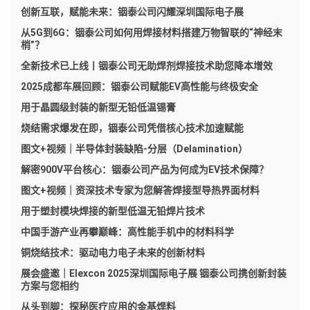
创新互联，赋能未来：铟泰公司闪耀深圳国际电子展
从5G到6G：铟泰公司如何用焊接材料搭建万物智联的“神经末
梢”？
全新技术已上线丨铟泰公司无助焊剂焊接技术助您降本增效
2025成都车展回顾：铟泰公司赋能EV高性能与终极安全
用于晶圆级封装的新型无铅低温锡膏
烧结需求爆发在即，铟泰公司凭借核心技术加速赋能
图文+视频｜半导体封装缺陷-分层（Delamination）
解密900V平台核心：铟泰公司产品为何成为EV技术保障？
图文+视频｜资深技术专家为您解答焊接型导热界面材料
用于塑封模块焊接的新型低温无铅焊片技术
中国手游产业再攀巅峰：高性能手机中的材料科学
铜烧结技术：驱动电力电子未来的创新材料
展会盛邀｜Elexcon 2025深圳国际电子展 铟泰公司携创新封装
方案与您相约
从头到脚：探秘医疗应用的金基焊料