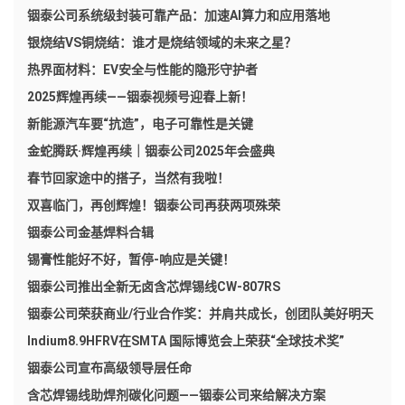
铟泰公司系统级封装可靠产品：加速AI算力和应用落地
银烧结VS铜烧结：谁才是烧结领域的未来之星？
热界面材料：EV安全与性能的隐形守护者
2025辉煌再续——铟泰视频号迎春上新！
新能源汽车要“抗造”，电子可靠性是关键
金蛇腾跃·辉煌再续｜铟泰公司2025年会盛典
春节回家途中的搭子，当然有我啦！
双喜临门，再创辉煌！铟泰公司再获两项殊荣
铟泰公司金基焊料合辑
锡膏性能好不好，暂停-响应是关键！
铟泰公司推出全新无卤含芯焊锡线CW-807RS
铟泰公司荣获商业/行业合作奖：并肩共成长，创团队美好明天
Indium8.9HFRV在SMTA 国际博览会上荣获“全球技术奖”
铟泰公司宣布高级领导层任命
含芯焊锡线助焊剂碳化问题——铟泰公司来给解决方案