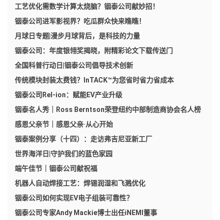
工艺优化需数学计算太烧脑？铟泰公司献妙招！
铟泰公司进军影视界？吃瓜群众快来瞧瞧！
月球日专题|漫步月球背后，是科技的力量
铟泰公司：年度银翎奖揭晓，附精彩论文下载传送门
全国科普行动日|铟泰公司倡导技术创新
传统模块封装太费钱？InTACK™为您省时省力省成本
铟泰公司Rel-ion：赋能EV产业升级
铟泰名人秀｜Ross Berntson荣登纽约中部制造商协会名人榜
感恩父亲节｜感恩父亲·从心开始
铟泰案例分享（十四）：走访弗吉尼亚新工厂​
世界海洋日|守护我们的蓝色家园
端午佳节｜铟泰公司献祝福
机器人自动焊接工艺：焊锡润湿和飞溅优化
铟泰公司如何实现EV电子组装可靠性？
铟泰公司专家Andy Mackie博士出任iNEMI董事