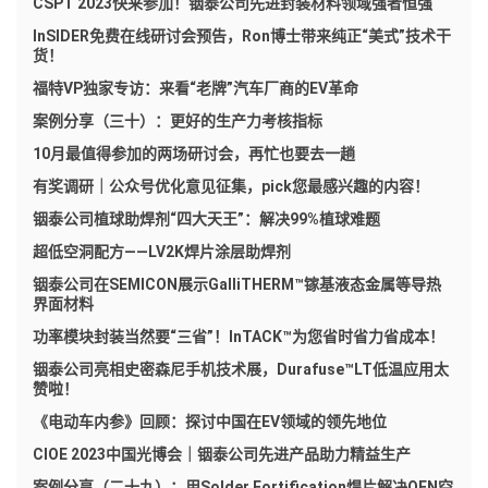
CSPT 2023快来参加！铟泰公司先进封装材料领域强者恒强
InSIDER免费在线研讨会预告，Ron博士带来纯正“美式”技术干
货！
福特VP独家专访：来看“老牌”汽车厂商的EV革命
案例分享（三十）：更好的生产力考核指标
10月最值得参加的两场研讨会，再忙也要去一趟
有奖调研｜公众号优化意见征集，pick您最感兴趣的内容！
铟泰公司植球助焊剂“四大天王”：解决99%植球难题
超低空洞配方——LV2K焊片涂层助焊剂
铟泰公司在SEMICON展示GalliTHERM™镓基液态金属等导热
界面材料
功率模块封装当然要“三省”！InTACK™为您省时省力省成本！
铟泰公司亮相史密森尼手机技术展，Durafuse™LT低温应用太
赞啦！
《电动车内参》回顾：探讨中国在EV领域的领先地位
CIOE 2023中国光博会｜铟泰公司先进产品助力精益生产
案例分享（二十九）：用Solder Fortification焊片解决QFN空