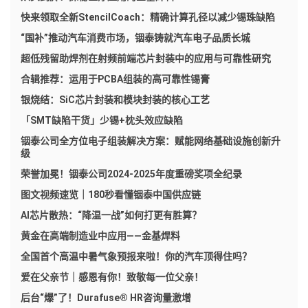
快来领取全新StencilCoach：精确计算孔径以减少锡珠缺陷
“国补”推动汽车消费市场，铟泰铸就汽车电子品质长城
超低残留助焊剂在射频前端芯片封装中的应用与可靠性研究
合辑推荐：运用于PCBA组装的高可靠性锡膏
银烧结：SiC芯片封装和模块封装的核心工艺
「SMT缺陷干货」少锡+枕头效应缺陷
铟泰公司全方位电子组装解决方案：赋能网络基础设施创新升
级
荣誉加冕！铟泰公司2024-2025年度重磅奖项全纪录
图文视频速览｜180秒看懂铟泰中国供应链
AI芯片散热：“降温一战”如何打更有胜算？
黄金在高端制造业中应用——金基焊料
全国首个高温中暑气象预报来啦！你的汽车顶得住吗？
爱在父亲节｜感恩有你！致敬每一位父亲！
后台“爆”了！Durafuse® HR咨询量激增