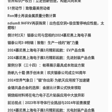
世界知识产权日｜立足创新创造，构建共同未来
51劳动节｜致敬最美劳动者
Ron博士再谈金属质量分数计算
ndium8.9HFRV再获殊荣｜出色低空洞+极佳暂停响应性能，太
燃啦！
倒计时2天！铟泰公司与您相约2024慕尼黑上海电子展
铟泰公司3·8特辑｜致敬！生产一线的“她”力量
2024慕尼黑上海电子展3月精彩起航：EV产品合集
2024慕尼黑上海电子展3月精彩起航：先进封装产品合集
案例分享（三十四）：帕蒂展示最具成本效益方案
扬帆九十载·携手创未来｜欢庆铟泰公司成立90周年
2024世界气象日｜“铟”你出彩·为航天应用按下加速键
金锡共晶合金的选择：金层比计算公式快来领取
铜烧结材料将在电力电子芯片贴装应用中大放异彩
前沿视点｜2023年半导体行业挑战与2024年前景展望
2024慕尼黑上海电子展3月精彩起航：光电封装产品合集