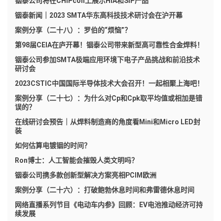
铟泰公司将在CHIPcon上展示HIA和SiP产品
铟泰新闻｜2023 SMTA华东高科技技术研讨会在沪开幕
案例分享（二十八）：罗伯的“烦恼”？
第98届CEIA在庐开幕！铟泰公司带来新型高可靠性合金焊料！
铟泰公司参加SMTA极端应用环境下电子产品挑战和前沿技术
研讨会
2023CSTIC中国国际半导体技术大会召开！一起相聚上海吧！
案例分享（二十七）：为什么对Cp和Cpk取平均值或相加是错
误的？
在线研讨会预告｜从焊料制造商的角度看Mini和Micro LED封
装
如何估算电镀铟的时间？
Ron博士：人工智能会摧毁人类文明吗？
铟泰公司携多款创新型解决方案亮相PCIM欧洲
案例分享（二十六）：打破鲍勃休息时间和弗雷德休息时间
网络直播系列节目《电动车内参》回顾：EV电池推动经济可持
续发展