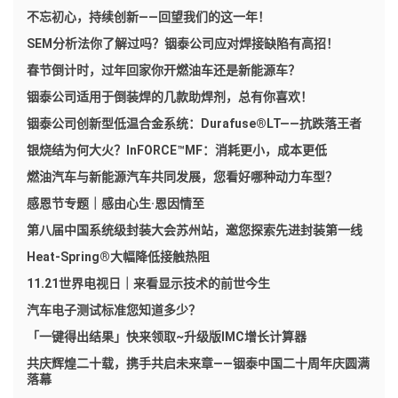
不忘初心，持续创新——回望我们的这一年！
SEM分析法你了解过吗？铟泰公司应对焊接缺陷有高招！
春节倒计时，过年回家你开燃油车还是新能源车？
铟泰公司适用于倒装焊的几款助焊剂，总有你喜欢！
铟泰公司创新型低温合金系统：Durafuse®LT——抗跌落王者
银烧结为何大火？InFORCE™MF：消耗更小，成本更低
燃油汽车与新能源汽车共同发展，您看好哪种动力车型？
感恩节专题｜感由心生·恩因情至
第八届中国系统级封装大会苏州站，邀您探索先进封装第一线
Heat-Spring®大幅降低接触热阻
11.21世界电视日｜来看显示技术的前世今生
汽车电子测试标准您知道多少？
「一键得出结果」快来领取~升级版IMC增长计算器
共庆辉煌二十载，携手共启未来章——铟泰中国二十周年庆圆满
落幕