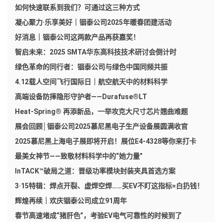
如何快速联系到我们？可通过这三种方式
凝心聚力·乐享美好｜铟泰公司2025年暖春团建活动
好消息｜铟泰公司这两款产品再获嘉奖！
智启未来：2025 SMTA华东高科技技术研讨会倒计时
绿色革命的同行者：铟泰公司与绿色中国同频共振
4.12载人空间飞行国际日｜航空航天中的材料科学
高端设备防摔隐形守护者——Durafuse®LT
Heat-Spring® 再添新品，一举攻克大尺寸芯片翘曲难题
展会回顾│铟泰公司2025慕尼黑电子生产设备展圆满收官
2025慕尼黑上海电子展即将开启！展位E4-4328等你来打卡
最美女神节——致敬材料科学中的“她力量”
InTACK™破局之道：晋级功率模块封装夹具首选方案
3·15特辑：焊点开裂、虚焊空焊……买EV不盯这指标=白扔钱！
辉煌再续｜欢庆铟泰公司成立91周年
春节高速堵成“猪肝色”，考验EV电气可靠性的时候到了