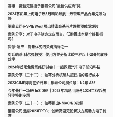
喜讯｜捷普无锡授予铟泰公司“最佳供应商”奖
2024慕尼黑上海电子展3月精彩起航：热管理产品合集先睹为
快
铟泰公司在SPIE West展出精密金基芯片焊接预成型焊片
案例分享：对于电子制造企业而言，低购置成本是个好指标
吗？
暂停-响应：锡膏优劣的关键指标之一
对话帕蒂·科尔曼教授：使用方差分析比较三种以上焊膏的转移
效率
2024年首场免费网络研讨会｜一起探索汽车电子前沿科技
案例分享（三十二）：帕蒂分析核磁共振扫描的运行成本
2023CIME即将在沪开幕｜铟泰公司展位号：N2馆 A35
今年最后一场EV InSIDER｜2023年精彩回顾与2024年EV趋势
预测特别专题
案例分享（三十一）：帕蒂提出NMAC/I/O指标
铟泰公司出席2023EPTC：创新高温无铅解决方案助力电子封
装