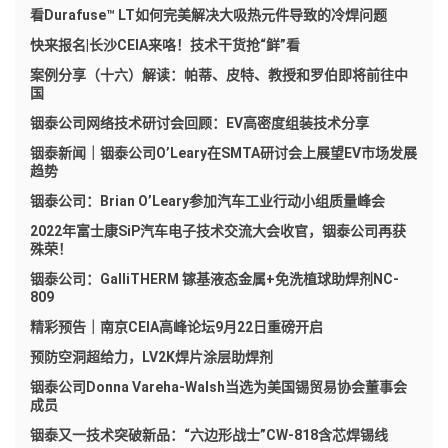
看Durafuse™ LT如何完美解决大吸热元件导致的冷焊问题
快来报名|长沙CEIA来咯！技术干货抢“鲜”看
案例分享（十六）解读：帕蒂、皮特、教授和罗伯即将前往中
国
铟泰公司网络技术研讨会回顾：EV高密度组装技术分享
铟泰新闻｜铟泰公司O’Leary在SMTA研讨会上展望EV市场发展
趋势
铟泰公司：Brian O’Leary参加汽车工业行动小组质量峰会
2022年富士康SiP汽车电子技术交流大会收官，铟泰公司再获
殊荣！
铟泰公司：GalliTHERM 镓基液态金属+免洗植球助焊剂NC-
809
精彩预告｜南京CEIA高峰论坛9月22日重磅开启
预防空洞超给力，LV2K焊片涂层助焊剂
铟泰公司Donna Vareha-Walsh当选为美国锡贸易协会董事会
成员
铟泰又一技术突破新品：“六边形战士”CW-818含芯焊锡线