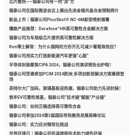
芯片散热——铟泰公司有一剂“凉”方
铟泰公司在国际微波会议上展出先进金锡共晶合金预制焊片
新品上市｜铟泰公司PicoShot® NC-6M新型喷射锡膏
爆款产品推荐：Durafuse™HR高可靠性合金解决方案
铟泰公司为车规级芯片提供高可靠性解决方案
Ron博士解答：为什么钢网的方形开孔可减少葡萄珠效应？
铟泰公司用实力打造新能源汽车更强“心脏”
半导体封装聚焦CIPA 2024，铟泰公司演讲预告出炉啦！
铟泰公司受邀参加PCIM 2024欧洲:多项创新型解决方案重磅登
场
英特尔大厂加码，玻璃基板迎热潮，铟泰公司助力先进封装！
筑牢EV可靠性根基，铟泰公司“技术链”赋能“产业链”
铟泰公司：如何正确选择高可靠性合金
铟泰公司参加2024第3届国际导热散热发展高峰论坛
铟泰公司：实力应对微型化挑战
世界环境日｜铟泰公司低温焊接技术助力绿色环保