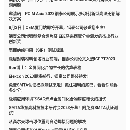
洞问题
邀请函｜PCIM Asia 2023铟泰公司展示多项创新型高温无铅解
决方案
8月3日｜CEIA厦门站即将开幕，铟泰公司敬邀您出席！
铟泰公司增强型复合焊片获IEEE马来西亚分会颁发的杰出行业
创新奖
表面绝缘电阻（SIR）测试标准
稳居封装材料领域行业前端，铟泰公司论文入选ICEPT2023
Ron博士：金属间化合物生长的估算表格
Elexcon 2023即将举行，铟泰公司整装待发！
免费SMTA认证模拟测试来啦！抓住福利的尾巴，看看你能得
多少分！
极端应用环境下SAC焊点金属间化合物厚度增长的担忧
SMTA华东高科技技术研讨会2023开幕！附免费SMTA认证测
试！
从高尔夫球击球位置到自动焊接问题的解决