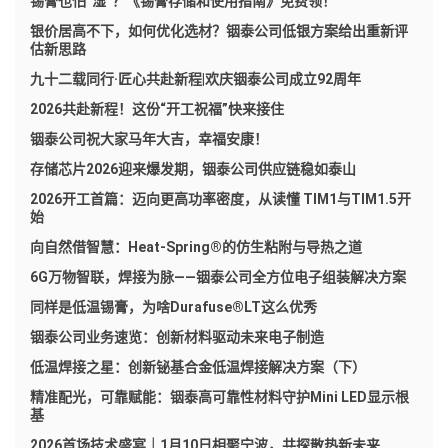
锡膏也怕“湿”？《锡膏存储和使用指南》免费领！
银价居高不下，如何优化选材？铟泰公司低银方案给出重新评
估新思路
九十二载同行·匠心共赴新程|欢庆铟泰公司成立92周年
2026共赴新程！这份“开工祝福”快来接住
铟泰公司祝大家马年大吉，幸福安康！
存储芯片2026迎来爆发期，铟泰公司供应链稳如泰山
2026开工首篇：迈向更高功率密度，从读懂 TIM1与TIM1.5开
始
向自然借智慧：Heat-Spring®的仿生粘附与导热之道
6G万物智联，焊接为脉——铟泰公司全方位电子组装解决方案
同样是低温锡膏，为啥Durafuse®LT这么优秀
铟泰公司业务速览：创新材料驱动未来电子制造
低温焊接之星：创新铋基合金低温焊接解决方案（下）
精准配光，可靠赋能：铟泰高可靠性材料守护Mini LED显示根
基
2026首场技术盛宴｜1月10日相聚宁波，共探散热新未来