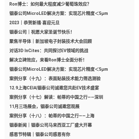
Ron博士：如何最大程度减少葡萄珠效应？
铟泰公司MicroLED解决方案：实现芯片精度＜5μm
2023｜恭贺新禧·喜迎元旦
铟泰公司｜祝愿大家圣诞节快乐！
聚焦半导体｜新加坡电子封装技术大会回顾
对话3D InCites：共同探讨EV领域的挑战
解决立碑效应，来看Ron博士全面分析！
铟泰公司MicroLED解决方案：实现芯片精度＜5μm
案例分享（十九）：表面贴装技术能力筛选测验
12.9上海CEIA|铟泰公司诚邀您共赴EV技术盛宴
案例分享（十七）解读：帕蒂的中国之行——深圳
11月三场展会，铟泰公司诚邀您观展
案例分享（十八）：帕蒂的中国之行——上海
铟泰新闻｜铟泰公司马来西亚工厂盛大开幕
感恩节特辑｜铟泰公司感恩有你