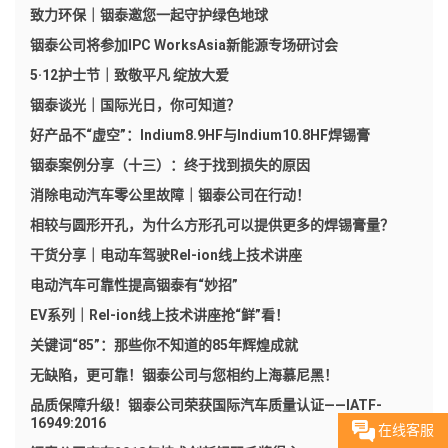
致力环保｜铟泰邀您一起守护绿色地球
铟泰公司将参加IPC WorksAsia新能源专场研讨会
5·12护士节｜致敬平凡 绽放大爱
铟泰谈光｜国际光日，你可知道？
好产品不“虚空”：Indium8.9HF与Indium10.8HF焊锡膏
铟泰案例分享（十三）：终于找到损失的原因
消除电动汽车零公里故障｜铟泰公司在行动！
相较与圆形开孔，为什么方形孔可以提供更多的焊锡膏量？
干货分享｜电动车驾驶Rel-ion线上技术讲座
电动汽车可靠性提高铟泰有“妙招”
EV系列｜Rel-ion线上技术讲座抢“鲜”看！
关键词“85”：那些你不知道的85年辉煌成就
无缺陷，更可靠！铟泰公司与您相约上海慕尼黑！
品质保障升级！铟泰公司荣获国际汽车质量认证——IATF-
16949:2016
在线客服