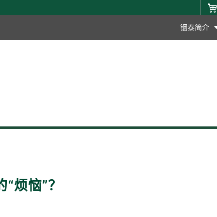
铟泰简介
“烦恼”？