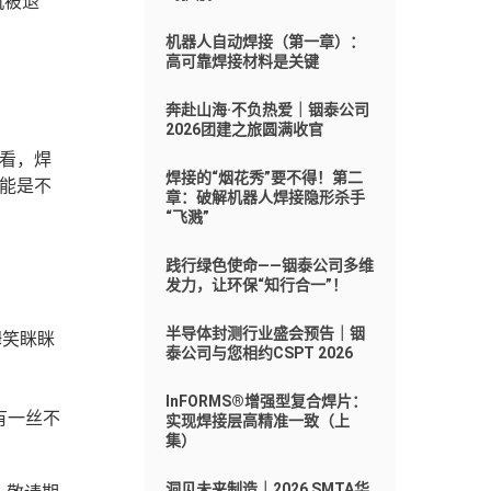
机被退
机器人自动焊接（第一章）：
高可靠焊接材料是关键
奔赴山海·不负热爱｜铟泰公司
2026团建之旅圆满收官
况看，焊
焊接的“烟花秀”要不得！第二
可能是不
章：破解机器人焊接隐形杀手
“飞溅”
践行绿色使命——铟泰公司多维
发力，让环保“知行合一”！
半导体封测行业盛会预告｜铟
姆笑眯眯
泰公司与您相约CSPT 2026
InFORMS®增强型复合焊片：
有一丝不
实现焊接层高精准一致（上
集）
洞见未来制造｜2026 SMTA华