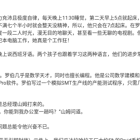
充沛且极度自律，每天晚上11:30睡觉，第二天早上5点就起床
不满七个半小时就会整天没精神，所以，他只会在7点起床。
在罗
度一段二人时光，漫无目的地聊天，甚至看一些无聊的电视剧。
记本电脑工作，她真是个工作狂！
晚上说西班牙语。两个孩子也跟着学习这两种语言，他们的进步
学。罗伯几乎是数学天才，同时也擅长编程。他是公司数学建模和
itPro软件。罗伯写过一个模拟SMT生产线的产能测试程序，只需
是总经理山姆打来的。
。你能到我办公室一趟吗？”山姆问道。
问题总能令他兴奋不已。