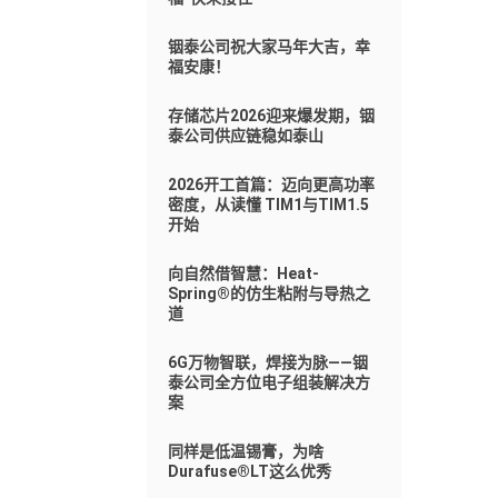
铟泰公司祝大家马年大吉，幸
福安康！
存储芯片2026迎来爆发期，铟
泰公司供应链稳如泰山
2026开工首篇：迈向更高功率
密度，从读懂 TIM1与TIM1.5
开始
向自然借智慧：Heat-
Spring®的仿生粘附与导热之
道
6G万物智联，焊接为脉——铟
泰公司全方位电子组装解决方
案
同样是低温锡膏，为啥
Durafuse®LT这么优秀