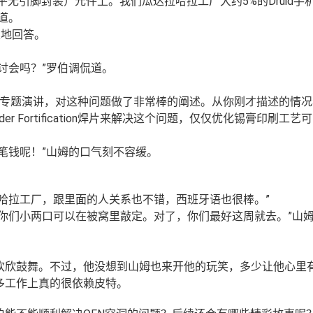
平无引脚封装）元件上。我们瓜达拉哈拉工厂大约5%的Druid手
道。
定地回答。
。
讨会吗？”罗伯调侃道。
过专题演讲，对这种问题做了非常棒的阐述。从你刚才描述的情
 Fortification焊片来解决这个问题，仅仅优化锡膏印刷工艺
笔钱呢！”山姆的口气刻不容缓。
哈拉工厂，跟里面的人关系也不错，西班牙语也很棒。”
你们小两口可以在被窝里敲定。对了，你们最好这周就去。”山
欢欣鼓舞。不过，他没想到山姆也来开他的玩笑，多少让他心里
多工作上真的很依赖皮特。