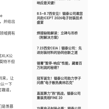
响应是关键！
8.5~8.7西安见！铟泰公司邀您
e
共赴ICEPT 2026电子封装技术
题，并给出
盛宴
封装领域拥有
焊接缺陷解读：立碑与吊桥
（附解决方案）
7.23西安CEIA｜铟泰公司：先
进封装材料的协同创新之道
XLK公
来莫特不但
锡膏“暂停-响应”性能，藏着百
万利润的秘密？
到来，让
冠军诞生！铟泰公司助力学子
问鼎“电子散热奥林匹克”
确认一下
打趣道，
直面算力“热”挑战，铟泰公司
重装亮相FINE 20
们是羡慕
功率电子封装必看：铟泰公司