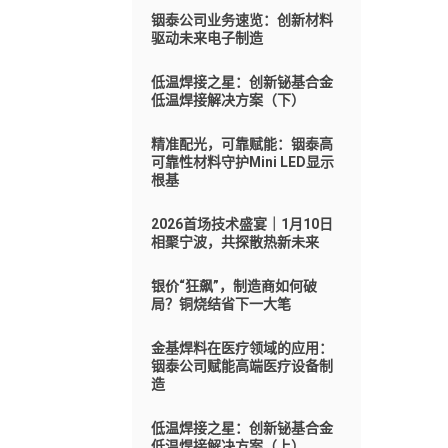
铟泰公司业务速览：创新材料
驱动未来电子制造
低温焊接之星：创新铋基合金
低温焊接解决方案（下）
精准配光，可靠赋能：铟泰高
可靠性材料守护Mini LED显示
根基
2026首场技术盛宴｜1月10日
相聚宁波，共探散热新未来
银价“狂飙”，制造商如何破
局？铜烧结省下一大笔
金基焊料在医疗领域的应用：
铟泰公司赋能高端医疗设备制
造
低温焊接之星：创新铋基合金
低温焊接解决方案（上）