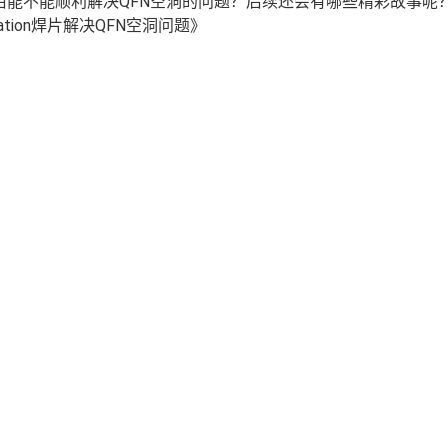
能不能顺利解决QFN空洞的问题？后续还会有哪些精彩故事呢
cation焊片解决QFN空洞问题》