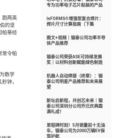
专为功率电子芯片贴装的产品
，跑两英
InFORMS®增强型复合焊片：
焊片尺寸计算指南（下集
伯的坚
但帕蒂经
图文+视频｜铟泰公司功率半导
体产品推荐
常常令帕
铟泰公司荣获ASE可持续发展
奖｜以材料创新赋能绿色制造
为数学
机器人自动焊接（终章）：铟
几秒钟，
泰公司明星产品推荐和未来展
望
新址启新程，共创芯未来｜铟
泰公司深圳分公司乔迁庆典圆
满礼成！
里程碑时刻！5月销量前十无油
车，铟泰公司为2000万辆EV保
驾护航