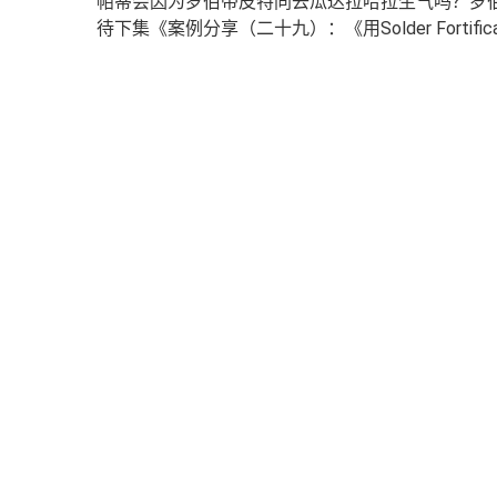
帕蒂会因为罗伯带皮特同去瓜达拉哈拉生气吗？罗伯
待下集《案例分享（二十九）：《用Solder Fortifi