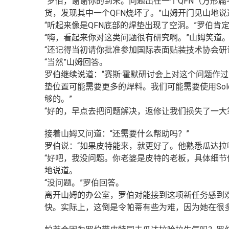
“罗伯，谢谢你的到来。问题出在一个QFN（方形扁
货，发现其中一个QFN烧坏了。”山姆开门见山地说
“听起来像是QFN底部的焊垫出现了空洞。”罗伯肯
“嗨，看起来你对这类问题很有研究啊。”山姆笑道
“还记得当初请你批准参加国际表面贴装技术协会研
“当然”山姆回答。
罗伯继续说道：“赛斯·霍默研讨会上对这个问题作
垫位置可能需要更多的焊料。我们可能需要使用Solder
够的。”
“好的，早点去把问题解决，返修让我们损失了一大
接着山姆又问道：“还需要什么帮助吗？”
罗伯说：“如果皮特能来，就更好了。他熟悉瓜达拉
“好吧，我没问题。你老婆是皮特的老板，具体细节
地说道。
“没问题。”罗伯回答。
离开山姆的办公室，罗伯对能接到这项新任务感到
快。实际上，这倒是令帕蒂有些为难，因为她在很