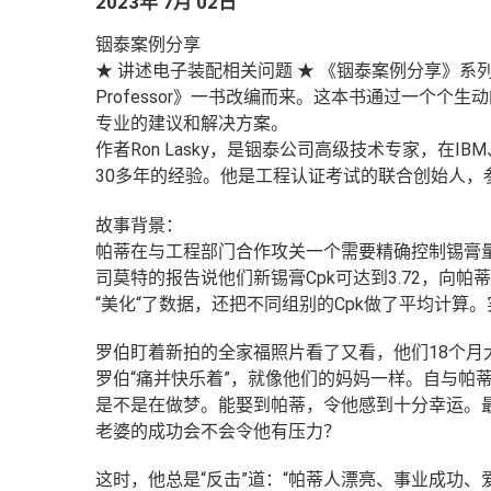
2023年 7月 02日
铟泰案例分享
★ 讲述电子装配相关问题 ★ 《铟泰案例分享》系列专题是根据 Ro
Professor》一书改编而来。这本书通过一个
专业的建议和解决方案。
作者Ron Lasky，是铟泰公司高级技术专家，在IBM、Univ
30多年的经验。他是工程认证考试的联合创始人，
故事背景：
帕蒂在与工程部门合作攻关一个需要精确控制锡膏量的
司莫特的报告说他们新锡膏Cpk可达到3.72，向
“美化“了数据，还把不同组别的Cpk做了平均计算。实际C
罗伯盯着新拍的全家福照片看了又看，他们18个
罗伯“痛并快乐着”，就像他们的妈妈一样。自与帕
是不是在做梦。能娶到帕蒂，令他感到十分幸运。
老婆的成功会不会令他有压力？
这时，他总是“反击”道：“帕蒂人漂亮、事业成功