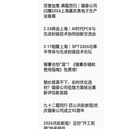
双誉加冕·满载而归｜铟泰公司
闪耀2026上海慕尼黑电子生产
设备展
3.24再会上海｜AI时代PCB与
先进封装技术协同创新交流会
3.17相聚上海｜SPT2026功率
半导体与先进封装技术论坛
锡膏也怕“湿”？《锡膏存储和
使用指南》免费领！
银价居高不下，如何优化选
材？铟泰公司低银方案给出重
新评估新思路
九十二载同行·匠心共赴新程|欢
庆铟泰公司成立92周年
2026共赴新程！这份“开工祝
福”快来接住