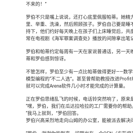
不来的！”
罗伯不只是嘴上说说，还打心底里佩服帕蒂。她精力
里、举重、洗澡，然后照顾孩子。罗伯自己要是睡
持下，他们约好每天晚上在孩子们上床睡觉后，共
常在电视剧《海军罪案调查处》播放的间隙拿出笔
罗伯和帕蒂约定每周有一天在家说普通话，另一天
蒂和罗伯感到惊讶。
不管怎样，罗伯至少有一点比帕蒂做得更好——数
模型编程的“不二人选”。
甚至曾帮助教授改进Prof
就可以完成Arena软件几小时才能完成的计算量。
正在罗伯思绪乱飞的时候，电话铃突然响了，原来
“嘿，罗伯，我们在瓜达拉哈拉的工厂需要你的帮助
“我马上就到，”罗伯回答。
罗伯兴高采烈地走向山姆的办公室，能被派去解决