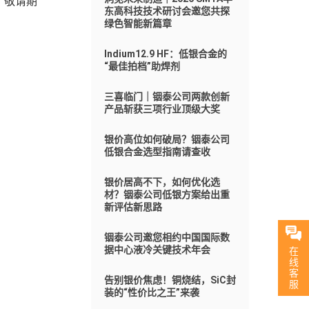
？敬请期
东高科技技术研讨会邀您共探
绿色智能新篇章
Indium12.9 HF：低银合金的
“最佳拍档”助焊剂
三喜临门｜铟泰公司两款创新
产品斩获三项行业顶级大奖
银价高位如何破局？铟泰公司
低银合金选型指南请查收
银价居高不下，如何优化选
材？铟泰公司低银方案给出重
新评估新思路
铟泰公司邀您相约中国国际数
据中心液冷关键技术年会
在
线
客
告别银价焦虑！铜烧结，SiC封
服
装的“性价比之王”来袭