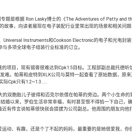
n Lasky博士的《The Adventures of Patty and th
个生动的故事，向读者展现在电子装配行业里常出现的场景和相关问
ersal Instruments和Cookson Electronic的电子和光电
参与多项全球电子组装行业标准的订立。
项目，现有锡膏很难达到Cpk1.5目标。工程部副总裁托德听信
帕蒂发难。帕蒂和皮特到XLK公司与莫特一起查看了原始数据，原
pk只有1.2~1.3……
月大的双胞胎儿子彼得和迈克尔依偎在帕蒂的旁边。两个小生命的
蒂结婚以来，罗伯生活非常幸福，有时甚至恨不得掐一下自己，
最近有传言说帕蒂很快就会提拔为公司副总。他周围的朋友向他
、爱运动、有趣，还是个了不起的妈妈，最重要的是她很爱我，你