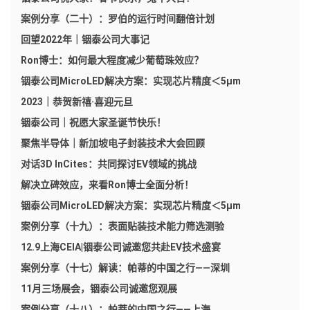
案例分享（二十）：罗伯的运行时间翻倍计划
回望2022年｜铟泰公司大事记
Ron博士：如何最大程度减少葡萄珠效应？
铟泰公司MicroLED解决方案：实现芯片精度＜5μm
2023｜恭贺新禧·喜迎元旦
铟泰公司｜祝愿大家圣诞节快乐！
聚焦半导体｜新加坡电子封装技术大会回顾
对话3D InCites：共同探讨EV领域的挑战
解决立碑效应，来看Ron博士全面分析！
铟泰公司MicroLED解决方案：实现芯片精度＜5μm
案例分享（十九）：表面贴装技术能力筛选测验
12.9上海CEIA|铟泰公司诚邀您共赴EV技术盛宴
案例分享（十七）解读：帕蒂的中国之行——深圳
11月三场展会，铟泰公司诚邀您观展
案例分享（十八）：帕蒂的中国之行——上海