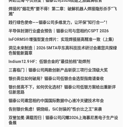
奔赴山海·不负热爱｜铟泰公司2026团建之旅圆满收官
焊接的“烟花秀”要不得！第二章：破解机器人焊接隐形杀手“飞
溅”
践行绿色使命——铟泰公司多维发力，让环保“知行合一”！
半导体封测行业盛会预告｜铟泰公司与您相约CSPT 2026
InFORMS®增强型复合焊片：实现焊接层高精准一致（上集）
洞见未来制造｜2026 SMTA华东高科技技术研讨会邀您共探绿
色智能新篇章
Indium12.9 HF：低银合金的“最佳拍档”助焊剂
三喜临门｜铟泰公司两款创新产品斩获三项行业顶级大奖
银价高位如何破局？铟泰公司低银合金选型指南请查收
银价居高不下，如何优化选材？铟泰公司低银方案给出重新评
估新思路
铟泰公司邀您相约中国国际数据中心液冷关键技术年会
告别银价焦虑！铜烧结，SiC封装的“性价比之王”来袭
双誉加冕·满载而归｜铟泰公司闪耀2026上海慕尼黑电子生产设
备展