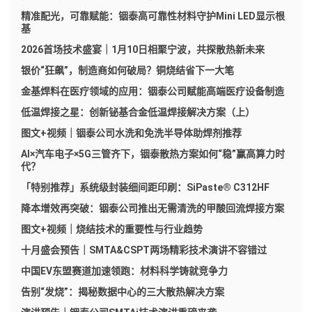
精准配光，可靠赋能：铟泰高可靠性材料守护Mini LED显示根
基
2026首场技术盛宴｜1月10日相聚宁波，共探散热新未来
银价“狂飙”，制造商如何破局？铜烧结省下一大笔
金基焊料在医疗领域的应用：铟泰公司赋能高端医疗设备制造
低温焊接之星：创新铋基合金低温焊接解决方案（上）
图文+视频｜铟泰公司水洗和免洗半导体助焊剂推荐
AI×汽车电子×5G三管齐下，铟泰散热方案如何“稳”赢高算力时
代？
「特别推荐」系统级封装细间距印刷：SiPaste® C312HF
降本增效再突破：铟泰公司推出无需清洗的甲酸回流焊接方案
图文+视频｜烧结技术的重要性与行业趋势
十月盛会预告｜SMTA&CSPT两场精彩技术演讲不容错过
中国EV东盟赛道加速领跑：材料科学铸就竞争力
告别“发烧”：揭秘数据中心的三大散热解决方案