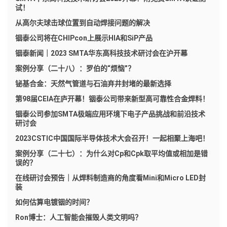
试！
从高尔夫球击球位置到自动焊接问题的解决
铟泰公司将在CHIPcon上展示HIA和SiP产品
铟泰新闻｜2023 SMTA华东高科技技术研讨会在沪开幕
案例分享（二十八）：罗伯的“烦恼”？
铋基合金：天然气管道与石油弃井封堵的最新选择
第98届CEIA在庐开幕！铟泰公司带来新型高可靠性合金焊料！
铟泰公司参加SMTA极端应用环境下电子产品挑战和前沿技术
研讨会
2023CSTIC中国国际半导体技术大会召开！一起相聚上海吧！
案例分享（二十七）：为什么对Cp和Cpk取平均值或相加是错
误的？
在线研讨会预告｜从焊料制造商的角度看Mini和Micro LED封
装
如何估算电镀铟的时间？
Ron博士：人工智能会摧毁人类文明吗？