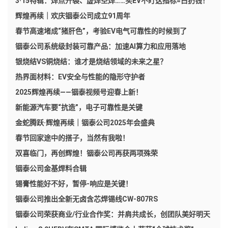
3·15特辑：焊点开裂、虚焊空焊……买EV不盯这指标=白扔钱！
辉煌再续｜欢庆铟泰公司成立91周年
春节高速堵成“猪肝色”，考验EV电气可靠性的时候到了
铟泰公司系统级封装可靠产品：加速AI算力和应用落地
银烧结VS铜烧结：谁才是烧结领域的未来之星？
热界面材料：EV安全与性能的隐形守护者
2025辉煌再续——铟泰视频号迎春上新！
新能源汽车要“抗造”，电子可靠性是关键
金蛇腾跃·辉煌再续｜铟泰公司2025年会盛典
春节回家途中的搭子，当然有我啦！
双喜临门，再创辉煌！铟泰公司再获两项殊荣
铟泰公司金基焊料合辑
锡膏性能好不好，暂停-响应是关键！
铟泰公司推出全新无卤含芯焊锡线CW-807RS
铟泰公司荣获商业/行业合作奖：并肩共成长，创团队美好明天