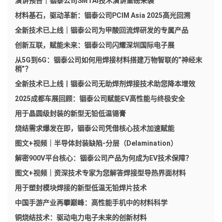
演讲预告｜铟泰公司SMTAi技术演讲重磅来袭
材料基石，驱动革新：铟泰公司PCIM Asia 2025高光回溯
全新技术已上线｜铟泰公司为甲酸回流焊研发的专属产品
创新互联，赋能未来：铟泰公司闪耀深圳国际电子展
从5G到6G：铟泰公司如何用焊接材料搭建万物智联的“神经末
梢”？
全新技术已上线丨铟泰公司无助焊剂焊接技术助您降本增效
2025成都车展回顾：铟泰公司赋能EV高性能与终极安全
用于晶圆级封装的新型无铅低温锡膏
烧结需求爆发在即，铟泰公司凭借核心技术加速赋能
图文+视频｜半导体封装缺陷-分层（Delamination）
解密900V平台核心：铟泰公司产品为何成为EV技术保障？
图文+视频｜资深技术专家为您解答焊接型导热界面材料
用于塑封模块焊接的新型低温无铅焊片技术
中国手游产业再攀巅峰：高性能手机中的材料科学
铜烧结技术：驱动电力电子未来的创新材料