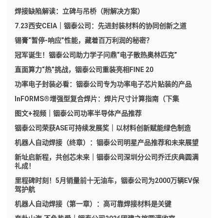
焊接缺陷解读：立碑与吊桥（附解决方案）
7.23西安CEIA｜铟泰公司：先进封装材料的协同创新之道
锡膏“暂停-响应”性能，藏着百万利润的秘密？
冠军诞生！铟泰公司助力学子问鼎“电子散热奥林匹克”
直面算力“热”挑战，铟泰公司重装亮相FINE 20
功率电子封装必看：铟泰公司专为功率电子芯片贴装的产品
InFORMS®增强型复合焊片：焊片尺寸计算指南（下集
图文+视频｜铟泰公司功率半导体产品推荐
铟泰公司荣获ASE可持续发展奖｜以材料创新赋能绿色制造
机器人自动焊接（终章）：铟泰公司明星产品推荐和未来展望
新址启新程，共创芯未来｜铟泰公司深圳分公司乔迁庆典圆满
礼成！
里程碑时刻！5月销量前十无油车，铟泰公司为2000万辆EV保
驾护航
机器人自动焊接（第一章）：高可靠焊接材料是关键