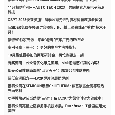
11月相约广州——AUTO TECH 2023，共同探索汽车电子前沿
科技
CSPT 2023快来参加！铟泰公司先进封装材料领域强者恒强
InSIDER免费在线研讨会预告，Ron博士带来纯正“美式”技术干
货！
福特VP独家专访：来看“老牌”汽车厂商的EV革命
案例分享（三十）：更好的生产力考核指标
10月最值得参加的两场研讨会，再忙也要去一趟
有奖调研｜公众号优化意见征集，pick您最感兴趣的内容！
铟泰公司植球助焊剂“四大天王”：解决99%植球难题
超低空洞配方——LV2K焊片涂层助焊剂
铟泰公司在SEMICON展示GalliTHERM™镓基液态金属等导热
界面材料
功率模块封装当然要“三省”！InTACK™为您省时省力省成本！
铟泰公司亮相史密森尼手机技术展，Durafuse™LT低温应用太
赞啦！