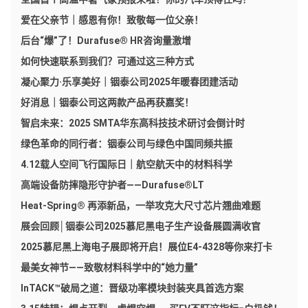
爱在父亲节｜感恩有你！致敬每一位父亲！
后台“爆”了！Durafuse® HR咨询量激增
如何快速联系到我们？可通过这三种方式
凝心聚力·乐享美好｜铟泰公司2025年暖春团建活动
好消息｜铟泰公司这两款产品再获嘉奖！
智启未来：2025 SMTA华东高科技技术研讨会倒计时
绿色革命的同行者：铟泰公司与绿色中国同频共振
4.12载人空间飞行国际日｜航空航天中的材料科学
高端设备防摔隐形守护者——Durafuse®LT
Heat-Spring® 再添新品，一举攻克大尺寸芯片翘曲难题
展会回顾│铟泰公司2025慕尼黑电子生产设备展圆满收官
2025慕尼黑上海电子展即将开启！展位E4-4328等你来打卡
最美女神节——致敬材料科学中的“她力量”
InTACK™破局之道：晋级功率模块封装夹具首选方案