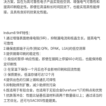
决方案，旨在为高可靠性电子产品实现低空洞、增强电气可靠性和
提高印刷稳定性。即便在高温和长时间回流下，也能实现高性能焊
接，且具有良好的抗氧化性能。
Indium8.9HF特性：
1.通过增强表面绝缘电阻(SIR) ，抑制漏电流和枝晶生长，提高电气
可靠性
2.确保底部端子元件(例如 QFN，DPAK，LGA)的低空洞率
3.提供锡膏印刷的稳定性：
① 极佳的暂停-响应性能，即使在钢网上停留60小时后，也能保持稳
定印刷性
② 在室温下保存一个月后也不会影响印刷和回流性能
③ 保质期长，低温存储可达12个月
4.提供出色的引脚上锡和通孔可焊性
5.抑制助焊剂扩散，减少助焊剂污染
6.既适用于有铅合金，也适用于无铅合金Durafuse™LT的特点和优势
1.抗跌落冲击：性能比铋基低温材料高两个数量级以上；通过适当的
工艺优化，还可与SAC305性能媲美。