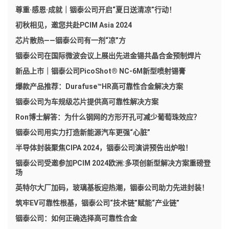
尊重·感恩·成就｜铟泰公司开启“夏日送清凉”行动！
初秋相见，邀您共赴PCIM Asia 2024
芯片散热——铟泰公司有一剂“凉”方
铟泰公司在国际微波会议上展出先进金锡共晶合金预制焊片
新品上市｜铟泰公司PicoShot® NC-6M新型喷射锡膏
爆款产品推荐：Durafuse™HR高可靠性合金解决方案
铟泰公司为车规级芯片提供高可靠性解决方案
Ron博士解答：为什么钢网的方形开孔可减少葡萄珠效应？
铟泰公司用实力打造新能源汽车更强“心脏”
半导体封装聚焦CIPA 2024，铟泰公司演讲预告出炉啦！
铟泰公司受邀参加PCIM 2024欧洲:多项创新型解决方案重磅登
场
英特尔大厂加码，玻璃基板迎热潮，铟泰公司助力先进封装！
筑牢EV可靠性根基，铟泰公司“技术链”赋能“产业链”
铟泰公司：如何正确选择高可靠性合金