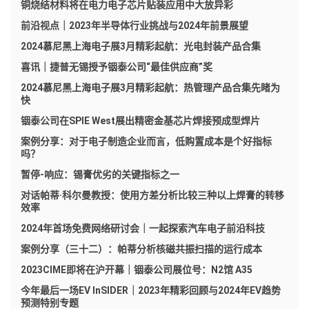
铜烧结材料将在电力电子芯片贴装应用中大放异彩
前沿视点｜2023年半导体行业挑战与2024年前景展望
2024慕尼黑上海电子展3月精彩起航：光电封装产品合集
喜讯｜捷普无锡授予铟泰公司“最佳供应商”奖
2024慕尼黑上海电子展3月精彩起航：热管理产品合集先睹为
快
铟泰公司在SPIE West展出精密金基芯片焊接预成型焊片
案例分享：对于电子制造企业而言，低购置成本是个好指标
吗？
暂停-响应：锡膏优劣的关键指标之一
对话帕蒂·科尔曼教授：使用方差分析比较三种以上焊膏的转移
效率
2024年首场免费网络研讨会｜一起探索汽车电子前沿科技
案例分享（三十二）：帕蒂分析核磁共振扫描的运行成本
2023CIME即将在沪开幕｜铟泰公司展位号：N2馆 A35
今年最后一场EV InSIDER｜2023年精彩回顾与2024年EV趋势
预测特别专题