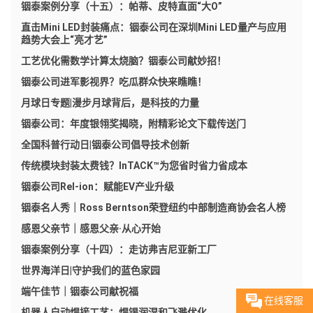
铟泰案例分享（十五）：帕蒂、皮特直面“大O”
直击Mini LED封装痛点：铟泰公司在深圳Mini LED量产与应用
趋势大会上“亮才艺”
工艺优化需数学计算太烧脑？铟泰公司献妙招！
铟泰公司进军影视界？吃瓜群众快来瞧瞧！
月球日专题|漫步月球背后，是科技的力量
铟泰公司：年度银翎奖揭晓，附精彩论文下载传送门
全国科普行动日|铟泰公司倡导技术创新
传统模块封装太费钱？InTACK™为您省时省力省成本
铟泰公司Rel-ion：赋能EV产业升级
铟泰名人秀｜Ross Berntson荣登纽约中部制造商协会名人榜
感恩父亲节｜感恩父亲·从心开始
铟泰案例分享（十四）：走访弗吉尼亚新工厂​
世界海洋日|守护我们的蓝色家园
端午佳节｜铟泰公司献祝福
在线客服
机器人自动焊接工艺：焊锡润湿和飞溅优化