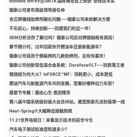
Indium8.9HFRV在SMTA 国际博览会上荣获“全球技术奖”
铟泰公司宣布高级领导层任命
含芯焊锡线助焊剂碳化问题——铟泰公司来给解决方案
不忘初心，持续创新——回望我们的这一年！
SEM分析法你了解过吗？铟泰公司应对焊接缺陷有高招！
春节倒计时，过年回家你开燃油车还是新能源车？
铟泰公司适用于倒装焊的几款助焊剂，总有你喜欢！
铟泰公司创新型低温合金系统：Durafuse®LT——抗跌落王者
银烧结为何大火？InFORCE™MF：消耗更小，成本更低
燃油汽车与新能源汽车共同发展，您看好哪种动力车型？
感恩节专题｜感由心生·恩因情至
第八届中国系统级封装大会苏州站，邀您探索先进封装第一线
Heat-Spring®大幅降低接触热阻
11.21世界电视日｜来看显示技术的前世今生
汽车电子测试标准您知道多少？