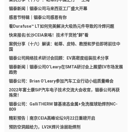
铟泰新闻｜铟泰公司马来西亚工厂盛大开幕
感恩节特辑｜铟泰公司感恩有你
看Durafuse™ LT如何完美解决大吸热元件导致的冷焊问题
快来报名|长沙CEIA来咯！技术干货抢“鲜”看
案例分享（十六）解读：帕蒂、皮特、教授和罗伯即将前往中
国
铟泰公司网络技术研讨会回顾：EV高密度组装技术分享
铟泰新闻｜铟泰公司O’Leary在SMTA研讨会上展望EV市场发展
趋势
铟泰公司：Brian O’Leary参加汽车工业行动小组质量峰会
2022年富士康SiP汽车电子技术交流大会收官，铟泰公司再获
殊荣！
铟泰公司：GalliTHERM 镓基液态金属+免洗植球助焊剂NC-
809
精彩预告｜南京CEIA高峰论坛9月22日重磅开启
预防空洞超给力，LV2K焊片涂层助焊剂