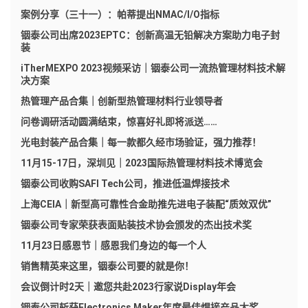
案例分享（三十一）：帕蒂提出NMAC/I/O指标
铟泰公司出席2023EPTC：创新高温无铅解决方案助力电子封
装
iTherMEXPO 2023视频采访｜铟泰公司一流热管理材料技术解
决方案
热管理产品合集｜创新型热管理材料行业领导者
问卷调研活动圆满结束，惊喜好礼即将派送……
光电封装产品合集｜每一款都久经市场验证，强力推荐！
11月15-17日，深圳见｜2023国际热管理材料技术博览会
铟泰公司收购SAFI Tech公司，推进低温焊接技术
上海CEIA｜新型高可靠性合金助推先进电子装配“质效双优”
铟泰公司专家荣获表面贴装技术协会颁发的杰出技术奖
11月23日感恩节｜感恩我们身边的每一个人
销售精英来这里，铟泰公司要的就是你！
会议倒计时2天｜邀您共赴2023行家说Display年会
铟泰公司斩获Electronics Maker年度最佳焊接产品大奖