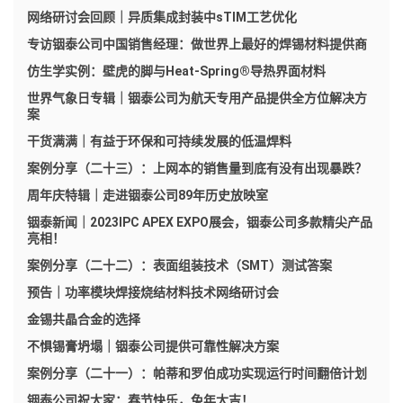
网络研讨会回顾｜异质集成封装中sTIM工艺优化
专访铟泰公司中国销售经理：做世界上最好的焊锡材料提供商
仿生学实例：壁虎的脚与Heat-Spring®导热界面材料
世界气象日专辑｜铟泰公司为航天专用产品提供全方位解决方
案
干货满满｜有益于环保和可持续发展的低温焊料
案例分享（二十三）：上网本的销售量到底有没有出现暴跌？
周年庆特辑｜走进铟泰公司89年历史放映室
铟泰新闻｜2023IPC APEX EXPO展会，铟泰公司多款精尖产品
亮相！
案例分享（二十二）：表面组装技术（SMT）测试答案
预告｜功率模块焊接烧结材料技术网络研讨会
金锡共晶合金的选择
不惧锡膏坍塌｜铟泰公司提供可靠性解决方案
案例分享（二十一）：帕蒂和罗伯成功实现运行时间翻倍计划
铟泰公司祝大家：春节快乐，兔年大吉！