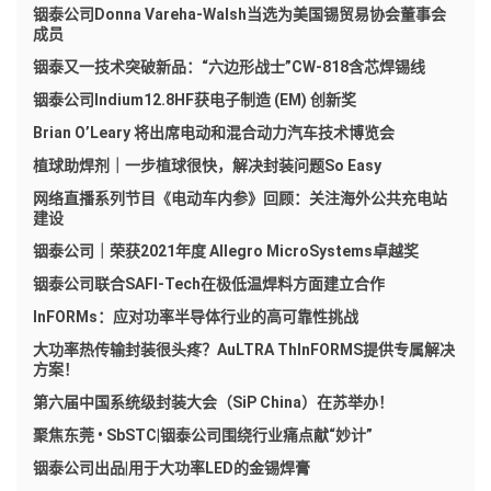
铟泰公司Donna Vareha-Walsh当选为美国锡贸易协会董事会
成员
铟泰又一技术突破新品：“六边形战士”CW-818含芯焊锡线
铟泰公司Indium12.8HF获电子制造 (EM) 创新奖
Brian O’Leary 将出席电动和混合动力汽车技术博览会
植球助焊剂｜一步植球很快，解决封装问题So Easy
网络直播系列节目《电动车内参》回顾：关注海外公共充电站
建设
铟泰公司｜荣获2021年度 Allegro MicroSystems卓越奖
铟泰公司联合SAFI-Tech在极低温焊料方面建立合作
InFORMs：应对功率半导体行业的高可靠性挑战
大功率热传输封装很头疼？AuLTRA ThInFORMS提供专属解决
方案！
第六届中国系统级封装大会（SiP China）在苏举办！
聚焦东莞 • SbSTC|铟泰公司围绕行业痛点献“妙计”
铟泰公司出品|用于大功率LED的金锡焊膏