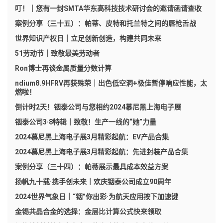
叮！｜您有一封SMTA华东高科技技术研讨会的邀请函请查收
案例分享（三十五）：帕蒂、皮特和托兰特之间的唇枪舌战
世界知识产权日｜立足创新创造，构建共同未来
51劳动节｜致敬最美劳动者
Ron博士再谈金属质量分数计算
ndium8.9HFRV再获殊荣｜出色低空洞+极佳暂停响应性能，太
燃啦！
倒计时2天！铟泰公司与您相约2024慕尼黑上海电子展
铟泰公司3·8特辑｜致敬！生产一线的“她”力量
2024慕尼黑上海电子展3月精彩起航：EV产品合集
2024慕尼黑上海电子展3月精彩起航：先进封装产品合集
案例分享（三十四）：帕蒂展示最具成本效益方案
扬帆九十载·携手创未来｜欢庆铟泰公司成立90周年
2024世界气象日｜“铟”你出彩·为航天应用按下加速键
金锡共晶合金的选择：金层比计算公式快来领取