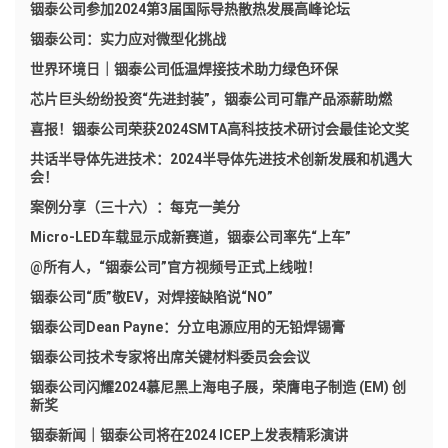
铟泰公司参加2024第3届国际导热散热发展高峰论坛
铟泰公司：实力应对微型化挑战
世界环境日｜铟泰公司低温焊接技术助力绿色环保
芯片巨头纷纷投资“先进封装”，铟泰公司可靠产品添薪助燃
喜报！铟泰公司荣获2024SMTA高科技技术研讨会最佳论文奖
共话半导体先进技术：2024半导体先进技术创新发展和机遇大
会！
案例分享（三十六）：每克一美分
Micro-LED车载显示成新赛道，铟泰公司率先“上车”
@所有人，“铟泰公司”官方视频号正式上线啦！
铟泰公司“质”敬EV，对焊接缺陷说“NO”
铟泰公司Dean Payne：分立电源应用的无铅焊锡膏
铟泰公司技术专家将出席关键材料委员会会议
铟泰公司闪耀2024慕尼黑上海电子展，荣膺电子制造 (EM) 创
新奖
铟泰新闻｜铟泰公司将在2024 ICEP上发表精彩演讲