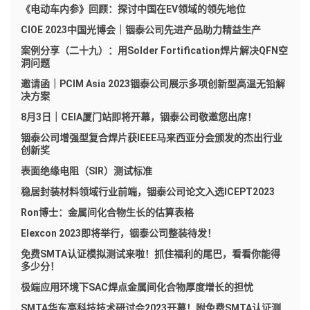
《电动车内参》回顾：探讨中国在EV领域的领先地位
CIOE 2023中国光博会｜铟泰公司先进产品助力精益生产
案例分享（二十九）：用Solder Fortification焊片解决QFN空
洞问题
邀请函｜PCIM Asia 2023铟泰公司展示多项创新型高温无铅解
决方案
8月3日｜CEIA厦门站即将开幕，铟泰公司敬邀您出席！
铟泰公司增强型复合焊片获IEEE马来西亚分会颁发的杰出行业
创新奖
表面绝缘电阻（SIR）测试标准
稳居封装材料领域行业前端，铟泰公司论文入选ICEPT2023
Ron博士：金属间化合物生长的估算表格
Elexcon 2023即将举行，铟泰公司整装待发！
免费SMTA认证模拟测试来啦！抓住福利的尾巴，看看你能得
多少分！
极端应用环境下SAC焊点金属间化合物厚度增长的担忧
SMTA华东高科技技术研讨会2023开幕！附免费SMTA认证测