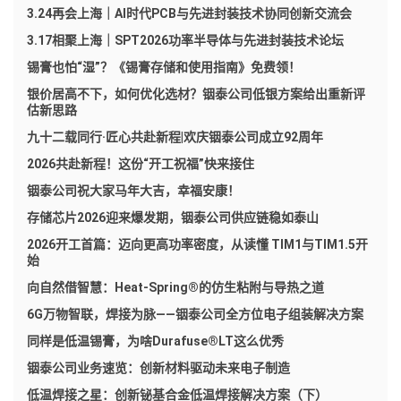
3.24再会上海｜AI时代PCB与先进封装技术协同创新交流会
3.17相聚上海｜SPT2026功率半导体与先进封装技术论坛
锡膏也怕“湿”？《锡膏存储和使用指南》免费领！
银价居高不下，如何优化选材？铟泰公司低银方案给出重新评
估新思路
九十二载同行·匠心共赴新程|欢庆铟泰公司成立92周年
2026共赴新程！这份“开工祝福”快来接住
铟泰公司祝大家马年大吉，幸福安康！
存储芯片2026迎来爆发期，铟泰公司供应链稳如泰山
2026开工首篇：迈向更高功率密度，从读懂 TIM1与TIM1.5开
始
向自然借智慧：Heat-Spring®的仿生粘附与导热之道
6G万物智联，焊接为脉——铟泰公司全方位电子组装解决方案
同样是低温锡膏，为啥Durafuse®LT这么优秀
铟泰公司业务速览：创新材料驱动未来电子制造
低温焊接之星：创新铋基合金低温焊接解决方案（下）