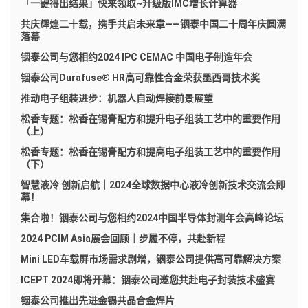
「一键得出结果」快来领取~升级版IMC增长计算器
共庆辉煌二十载，携手共启未来章——铟泰中国二十周年庆圆满
落幕
铟泰公司与您相约2024 IPC CEMAC 中国电子制造年会
铟泰公司Durafuse® HR高可靠性合金荣获墨西哥技术奖
推动电子组装进步：机器人自动焊接前景展望
松香专题：松香在锡膏配方和提升电子组装工艺中的重要作用
（上）
松香专题：松香在锡膏配方和提高电子组装工艺中的重要作用
（下）
智慧液冷 创新启航｜2024全球数据中心液冷创新技术交流会即
幕！
集合啦！铟泰公司与您相约2024中国半导体封测年会高峰论坛
2024 PCIM Asia展会回顾｜步履不停，共赴新程
Mini LED车载屏市场需求剧增，铟泰公司提供高可靠解决方案
ICEPT 2024即将开幕：铟泰公司邀您共赴电子封装技术盛宴
铟泰公司推出先进金锡共晶合金焊片