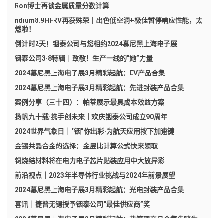
Ron博士再谈金属质量分数计算
ndium8.9HFRV再获殊荣｜出色低空洞+极佳暂停响应性能，太
燃啦！
倒计时2天！铟泰公司与您相约2024慕尼黑上海电子展
铟泰公司3·8特辑｜致敬！生产一线的“她”力量
2024慕尼黑上海电子展3月精彩起航：EV产品合集
2024慕尼黑上海电子展3月精彩起航：先进封装产品合集
案例分享（三十四）：帕蒂展示最具成本效益方案
扬帆九十载·携手创未来｜欢庆铟泰公司成立90周年
2024世界气象日｜“铟”你出彩·为航天应用按下加速键
金锡共晶合金的选择：金层比计算公式快来领取
铜烧结材料将在电力电子芯片贴装应用中大放异彩
前沿视点｜2023年半导体行业挑战与2024年前景展望
2024慕尼黑上海电子展3月精彩起航：光电封装产品合集
喜讯｜捷普无锡授予铟泰公司“最佳供应商”奖