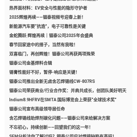
热界面材料：EV安全与性能的隐形守护者
2025辉煌再续——铟泰视频号迎春上新！
新能源汽车要“抗造”，电子可靠性是关键
金蛇腾跃·辉煌再续｜铟泰公司2025年会盛典
春节回家途中的搭子，当然有我啦！
双喜临门，再创辉煌！铟泰公司再获两项殊荣
铟泰公司金基焊料合辑
锡膏性能好不好，暂停-响应是关键！
铟泰公司推出全新无卤含芯焊锡线CW-807RS
铟泰公司荣获商业/行业合作奖：并肩共成长，创团队美好明天
Indium8.9HFRV在SMTA 国际博览会上荣获“全球技术奖”
铟泰公司宣布高级领导层任命
含芯焊锡线助焊剂碳化问题——铟泰公司来给解决方案
不忘初心，持续创新——回望我们的这一年！
SEM分析法你了解过吗？铟泰公司应对焊接缺陷有高招！