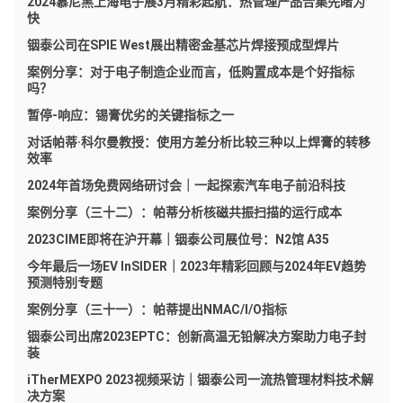
2024慕尼黑上海电子展3月精彩起航：热管理产品合集先睹为
快
铟泰公司在SPIE West展出精密金基芯片焊接预成型焊片
案例分享：对于电子制造企业而言，低购置成本是个好指标
吗？
暂停-响应：锡膏优劣的关键指标之一
对话帕蒂·科尔曼教授：使用方差分析比较三种以上焊膏的转移
效率
2024年首场免费网络研讨会｜一起探索汽车电子前沿科技
案例分享（三十二）：帕蒂分析核磁共振扫描的运行成本
2023CIME即将在沪开幕｜铟泰公司展位号：N2馆 A35
今年最后一场EV InSIDER｜2023年精彩回顾与2024年EV趋势
预测特别专题
案例分享（三十一）：帕蒂提出NMAC/I/O指标
铟泰公司出席2023EPTC：创新高温无铅解决方案助力电子封
装
iTherMEXPO 2023视频采访｜铟泰公司一流热管理材料技术解
决方案