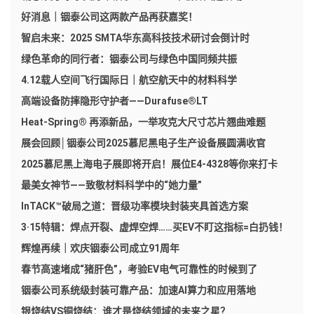
好消息｜铟泰公司这两款产品再获嘉奖！
智启未来：2025 SMTA华东高科技技术研讨会倒计时
绿色革命的同行者：铟泰公司与绿色中国同频共振
4.12载人空间飞行国际日｜航空航天中的材料科学
高端设备防摔隐形守护者——Durafuse®LT
Heat-Spring® 再添新品，一举攻克大尺寸芯片翘曲难题
展会回顾│铟泰公司2025慕尼黑电子生产设备展圆满收官
2025慕尼黑上海电子展即将开启！展位E4-4328等你来打卡
最美女神节——致敬材料科学中的“她力量”
InTACK™破局之道：晋级功率模块封装夹具首选方案
3·15特辑：焊点开裂、虚焊空焊……买EV不盯这指标=白扔钱！
辉煌再续｜欢庆铟泰公司成立91周年
春节高速堵成“猪肝色”，考验EV电气可靠性的时候到了
铟泰公司系统级封装可靠产品：加速AI算力和应用落地
银烧结VS铜烧结：谁才是烧结领域的未来之星？