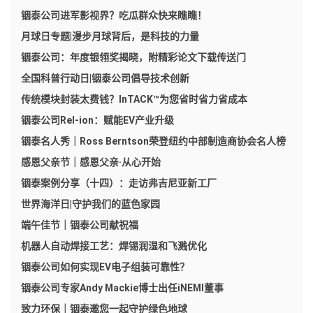
铟泰公司进军影视界？吃瓜群众快来瞧瞧！
月球日专题|漫步月球背后，是科技的力量
铟泰公司：年度银翎奖揭晓，附精彩论文下载传送门
全国科普行动日|铟泰公司倡导技术创新
传统模块封装太费钱？InTACK™为您省时省力省成本
铟泰公司Rel-ion：赋能EV产业升级
铟泰名人秀｜Ross Berntson荣登纽约中部制造商协会名人榜
感恩父亲节｜感恩父亲·从心开始
铟泰案例分享（十四）：走访弗吉尼亚新工厂​
世界海洋日|守护我们的蓝色家园
端午佳节｜铟泰公司献祝福
机器人自动焊接工艺：焊锡润湿和飞溅优化
铟泰公司如何实现EV电子组装可靠性？
铟泰公司专家Andy Mackie博士出任iNEMI董事
致力环保｜铟泰邀您一起守护绿色地球