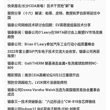
快来报名|长沙CEIA来咯！技术干货抢“鲜”看
案例分享（十六）解读：帕蒂、皮特、教授和罗伯即将前往中
国
铟泰公司网络技术研讨会回顾：EV高密度组装技术分享
铟泰新闻｜铟泰公司O’Leary在SMTA研讨会上展望EV市场发展
趋势
铟泰公司：Brian O’Leary参加汽车工业行动小组质量峰会
2022年富士康SiP汽车电子技术交流大会收官，铟泰公司再获
殊荣！
铟泰公司：GalliTHERM 镓基液态金属+免洗植球助焊剂NC-
809
精彩预告｜南京CEIA高峰论坛9月22日重磅开启
预防空洞超给力，LV2K焊片涂层助焊剂
铟泰公司Donna Vareha-Walsh当选为美国锡贸易协会董事会
成员
铟泰又一技术突破新品：“六边形战士”CW-818含芯焊锡线
铟泰公司Indium12.8HF获电子制造 (EM) 创新奖