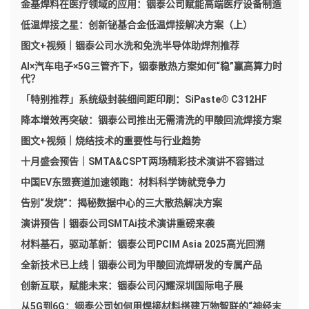
金基焊料在医疗领域的应用：铟泰公司赋能高端医疗设备制造
低温焊接之星：创新铋基合金低温焊接解决方案（上）
图文+视频｜铟泰公司水洗和免洗半导体助焊剂推荐
AI×汽车电子×5G三管齐下，铟泰散热方案如何“稳”赢高算力时
代？
「特别推荐」系统级封装细间距印刷：SiPaste® C312HF
降本增效再突破：铟泰公司推出无需清洗的甲酸回流焊接方案
图文+视频｜烧结技术的重要性与行业趋势
十月盛会预告｜SMTA&CSPT两场精彩技术演讲不容错过
中国EV东盟赛道加速领跑：材料科学铸就竞争力
告别“发烧”：揭秘数据中心的三大散热解决方案
演讲预告｜铟泰公司SMTAi技术演讲重磅来袭
材料基石，驱动革新：铟泰公司PCIM Asia 2025高光回溯
全新技术已上线｜铟泰公司为甲酸回流焊研发的专属产品
创新互联，赋能未来：铟泰公司闪耀深圳国际电子展
从5G到6G：铟泰公司如何用焊接材料搭建万物智联的“神经末