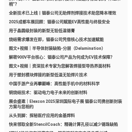
梢”？
全新技术已上线丨铟泰公司无助焊剂焊接技术助您降本增效
2025成都车展回顾：铟泰公司赋能EV高性能与终极安全
用于晶圆级封装的新型无铅低温锡膏
烧结需求爆发在即，铟泰公司凭借核心技术加速赋能
图文+视频｜半导体封装缺陷-分层（Delamination）
解密900V平台核心：铟泰公司产品为何成为EV技术保障？
图文+视频｜资深技术专家为您解答焊接型导热界面材料
用于塑封模块焊接的新型低温无铅焊片技术
中国手游产业再攀巅峰：高性能手机中的材料科学
铜烧结技术：驱动电力电子未来的创新材料
展会盛邀｜Elexcon 2025深圳国际电子展 铟泰公司携创新封装
方案与您相约
从头到脚：探秘医疗应用的金基焊料
快来领取全新StencilCoach：精确计算孔径以减少锡珠缺陷