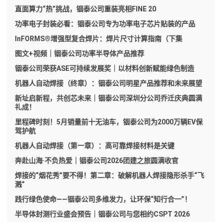
直面算力“热”挑战，铟泰公司重装亮相FINE 20
功率电子封装必看：铟泰公司专为功率电子芯片贴装的产品
InFORMS®增强型复合焊片：焊片尺寸计算指南（下集
图文+视频｜铟泰公司功率半导体产品推荐
铟泰公司荣获ASE可持续发展奖｜以材料创新赋能绿色制造
机器人自动焊接（终章）：铟泰公司明星产品推荐和未来展望
新址启新程，共创芯未来｜铟泰公司深圳分公司乔迁庆典圆满
礼成！
里程碑时刻！5月销量前十无油车，铟泰公司为2000万辆EV保
驾护航
机器人自动焊接（第一章）：高可靠焊接材料是关键
奔赴山海·不负热爱｜铟泰公司2026团建之旅圆满收官
焊接的“烟花秀”要不得！第二章：破解机器人焊接隐形杀手“飞
溅”
践行绿色使命——铟泰公司多维发力，让环保“知行合一”！
半导体封测行业盛会预告｜铟泰公司与您相约CSPT 2026