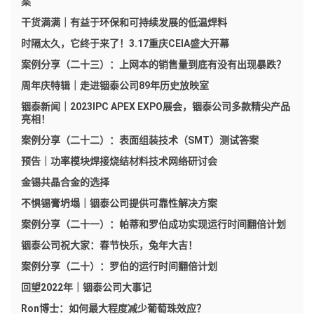
案
干货满满｜有益于环保和可持续发展的低温焊料
时隔太久，它终于来了！3.17重庆CEIA盛大开幕
案例分享（二十三）：上网本的销售量到底有没有出现暴跌？
周年庆特辑｜走进铟泰公司89年历史放映室
铟泰新闻｜2023IPC APEX EXPO展会，铟泰公司多款精尖产品
亮相！
案例分享（二十二）：表面组装技术（SMT）测试答案
预告｜功率模块焊接烧结材料技术网络研讨会
金锡共晶合金的选择
不惧锡膏坍塌｜铟泰公司提供可靠性解决方案
案例分享（二十一）：帕蒂和罗伯成功实现运行时间翻倍计划
铟泰公司祝大家：春节快乐，兔年大吉！
案例分享（二十）：罗伯的运行时间翻倍计划
回望2022年｜铟泰公司大事记
Ron博士：如何最大程度减少葡萄珠效应？