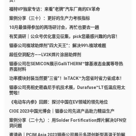
货！
福特VP独家专访：来看“老牌”汽车厂商的EV革命
案例分享（三十）：更好的生产力考核指标
10月最值得参加的两场研讨会，再忙也要去一趟
有奖调研｜公众号优化意见征集，pick您最感兴趣的内容！
铟泰公司植球助焊剂“四大天王”：解决99%植球难题
超低空洞配方——LV2K焊片涂层助焊剂
铟泰公司在SEMICON展示GalliTHERM™镓基液态金属等导热
界面材料
功率模块封装当然要“三省”！InTACK™为您省时省力省成本！
铟泰公司亮相史密森尼手机技术展，Durafuse™LT低温应用太
赞啦！
《电动车内参》回顾：探讨中国在EV领域的领先地位
CIOE 2023中国光博会｜铟泰公司先进产品助力精益生产
案例分享（二十九）：用Solder Fortification焊片解决QFN空
洞问题
邀请函｜PCIM Asia 2023铟泰公司展示多项创新型高温无铅解