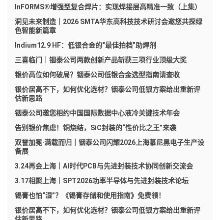
InFORMS®增强型复合焊片：实现焊接层高精准一致（上集）
洞见未来制造｜2026 SMTA华东高科技技术研讨会邀您共探绿
色智能新篇章
Indium12.9 HF：低银合金的“最佳拍档”助焊剂
三喜临门｜铟泰公司两款创新产品斩获三项行业顶级大奖
银价高位如何破局？铟泰公司低银合金选型指南请查收
银价居高不下，如何优化选材？铟泰公司低银方案给出重新评
估新思路
铟泰公司邀您相约中国国际数据中心液冷关键技术年会
告别银价焦虑！铜烧结，SiC封装的“性价比之王”来袭
双誉加冕·满载而归｜铟泰公司闪耀2026上海慕尼黑电子生产设
备展
3.24再会上海｜AI时代PCB与先进封装技术协同创新交流会
3.17相聚上海｜SPT2026功率半导体与先进封装技术论坛
锡膏也怕“湿”？《锡膏存储和使用指南》免费领！
银价居高不下，如何优化选材？铟泰公司低银方案给出重新评
估新思路