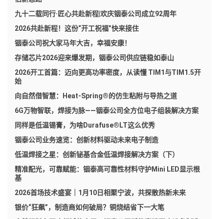
九十二载同行·匠心共赴新程|欢庆铟泰公司成立92周年
2026共赴新程！这份“开工祝福”快来接住
铟泰公司祝大家马年大吉，幸福安康！
存储芯片2026迎来爆发期，铟泰公司供应链稳如泰山
2026开工首篇：迈向更高功率密度，从读懂 TIM1与TIM1.5开
始
向自然借智慧：Heat-Spring®的仿生粘附与导热之道
6G万物智联，焊接为脉——铟泰公司全方位电子组装解决方案
同样是低温锡膏，为啥Durafuse®LT这么优秀
铟泰公司业务速览：创新材料驱动未来电子制造
低温焊接之星：创新铋基合金低温焊接解决方案（下）
精准配光，可靠赋能：铟泰高可靠性材料守护Mini LED显示根
基
2026首场技术盛宴｜1月10日相聚宁波，共探散热新未来
银价“狂飙”，制造商如何破局？铜烧结省下一大笔