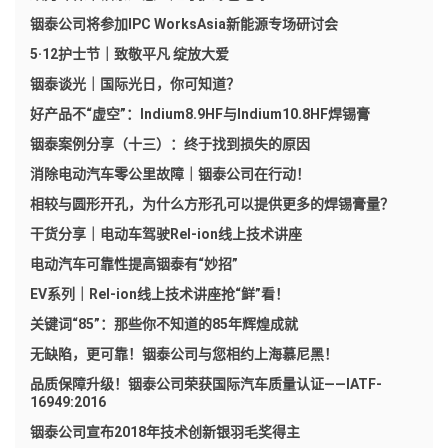
铟泰公司将参加IPC WorksAsia新能源专场研讨会
5·12护士节｜致敬平凡 绽放大爱
铟泰谈光｜国际光日，你可知道？
好产品不“虚空”：Indium8.9HF与Indium10.8HF焊锡膏
铟泰案例分享（十三）：终于找到损失的原因
消除电动汽车零公里故障｜铟泰公司在行动！
相较与圆形开孔，为什么方形孔可以提供更多的焊锡膏量？
干货分享｜电动车驾驶Rel-ion线上技术讲座
电动汽车可靠性提高铟泰有“妙招”
EV系列｜Rel-ion线上技术讲座抢“鲜”看！
关键词“85”：那些你不知道的85年辉煌成就
无缺陷，更可靠！铟泰公司与您相约上海慕尼黑！
品质保障升级！铟泰公司荣获国际汽车质量认证——IATF-
16949:2016
铟泰公司宣布2018年技术创新银羽毛奖得主