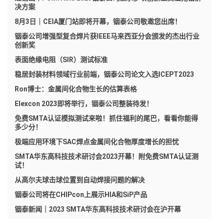
决方案
8月3日｜CEIA厦门站即将开幕，铟泰公司敬邀您出席！
铟泰公司增强型复合焊片获IEEE马来西亚分会颁发的杰出行业
创新奖
表面绝缘电阻（SIR）测试标准
稳居封装材料领域行业前端，铟泰公司论文入选ICEPT2023
Ron博士：金属间化合物生长的估算表格
Elexcon 2023即将举行，铟泰公司整装待发！
免费SMTA认证模拟测试来啦！抓住福利的尾巴，看看你能得
多少分！
极端应用环境下SAC焊点金属间化合物厚度增长的担忧
SMTA华东高科技技术研讨会2023开幕！附免费SMTA认证测
试！
从高尔夫球击球位置到自动焊接问题的解决
铟泰公司将在CHIPcon上展示HIA和SiP产品
铟泰新闻｜2023 SMTA华东高科技技术研讨会在沪开幕