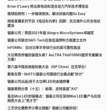
Brian O’Leary 将出席电动和混合动力汽车技术博览会
植球助焊剂｜一步植球很快，解决封装问题So Easy
网络直播系列节目《电动车内参》回顾：关注海外公共充电站
建设
铟泰公司｜荣获2021年度 Allegro MicroSystems卓越奖
铟泰公司联合SAFI-Tech在极低温焊料方面建立合作
InFORMs：应对功率半导体行业的高可靠性挑战
大功率热传输封装很头疼？AuLTRA ThInFORMS提供专属解决
方案！
第六届中国系统级封装大会（SiP China）在苏举办！
聚焦东莞 • SbSTC|铟泰公司围绕行业痛点献“妙计”
铟泰公司出品|用于大功率LED的金锡焊膏
铟泰案例分享（十五）：帕蒂、皮特直面“大O”
直击Mini LED封装痛点：铟泰公司在深圳Mini LED量产与应用
趋势大会上“亮才艺”
工艺优化需数学计算太烧脑？铟泰公司献妙招！