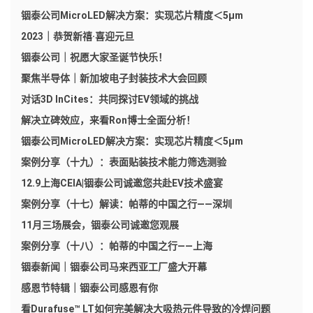
铟泰公司MicroLED解决方案：实现芯片精度＜5μm
2023｜恭贺新禧·喜迎元旦
铟泰公司｜祝愿大家圣诞节快乐！
聚焦半导体｜新加坡电子封装技术大会回顾
对话3D InCites：共同探讨EV领域的挑战
解决立碑效应，来看Ron博士全面分析！
铟泰公司MicroLED解决方案：实现芯片精度＜5μm
案例分享（十九）：表面贴装技术能力筛选测验
12.9上海CEIA|铟泰公司诚邀您共赴EV技术盛宴
案例分享（十七）解读：帕蒂的中国之行——深圳
11月三场展会，铟泰公司诚邀您观展
案例分享（十八）：帕蒂的中国之行——上海
铟泰新闻｜铟泰公司马来西亚工厂盛大开幕
感恩节特辑｜铟泰公司感恩有你
看Durafuse™ LT如何完美解决大吸热元件导致的冷焊问题