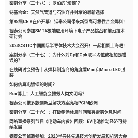
案例分享（二十八）：罗伯的“烦恼”？
铋基合金：天然气管道与石油弃井封堵的最新选择
第98届CEIA在庐开幕！铟泰公司带来新型高可靠性合金焊料！
铟泰公司参加SMTA极端应用环境下电子产品挑战和前沿技术
研讨会
2023CSTIC中国国际半导体技术大会召开！一起相聚上海吧！
案例分享（二十七）：为什么对Cp和Cpk取平均值或相加是错
误的？
在线研讨会预告｜从焊料制造商的角度看Mini和Micro LED封
装
如何估算电镀铟的时间？
Ron博士：人工智能会摧毁人类文明吗？
铟泰公司携多款创新型解决方案亮相PCIM欧洲
案例分享（二十六）：打破鲍勃休息时间和弗雷德休息时间
网络直播系列节目《电动车内参》回顾：EV电池推动经济可持
续发展
铟泰公司诚邀参加：2023半导体先进技术创新发展和机遇大会