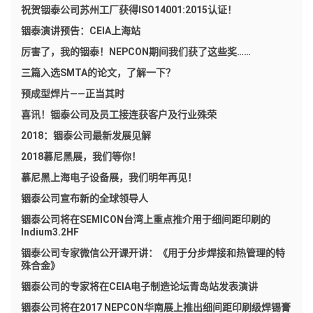
祝贺铟泰公司苏州工厂获得ISO14001:2015认证！
铟泰演讲预告：CEIA上海站
厉害了，我的铟泰！NEPCON期间我们获了这些奖……
三篇入选SMTA的论文，了解一下？
预成型焊片——正当其时
喜讯！铟泰公司及员工接连获客户及行业殊荣
2018：铟泰公司最新发展见解
2018慕尼黑展，我们等你！
慕尼黑上海电子设备展，我们明年再见！
铟泰公司宣布新的全球领导人
铟泰公司将在SEMICON台湾上重点推介用于细间距印刷的
Indium3.2HF
铟泰公司专家微信公开课开讲：《用于分步焊接和热管理的特
殊合金》
铟泰公司的专家将在CEIA电子制造论坛青岛站发表演讲
铟泰公司将在2017 NEPCON华南展上推出细间距印刷级焊锡膏