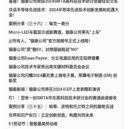
喜报！铟泰公司荣获2024SMTA高科技技术研讨会最佳论文奖
共话半导体先进技术：2024半导体先进技术创新发展和机遇大
会！
案例分享（三十六）：每克一美分
Micro-LED车载显示成新赛道，铟泰公司率先“上车”
@所有人，“铟泰公司”官方视频号正式上线啦！
铟泰公司“质”敬EV，对焊接缺陷说“NO”
铟泰公司Dean Payne：分立电源应用的无铅焊锡膏
铟泰公司技术专家将出席关键材料委员会会议
铟泰公司闪耀2024慕尼黑上海电子展，荣膺电子制造 (EM) 创
新奖
铟泰新闻｜铟泰公司将在2024 ICEP上发表精彩演讲
叮！｜您有一封SMTA华东高科技技术研讨会的邀请函请查收
案例分享（三十五）：帕蒂、皮特和托兰特之间的唇枪舌战
世界知识产权日｜立足创新创造，构建共同未来
51劳动节｜致敬最美劳动者