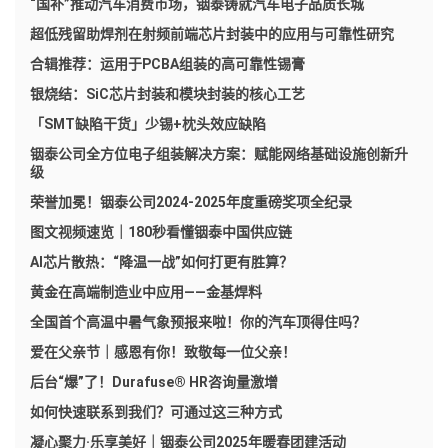
“国补”推动汽车消费市场，铟泰铸就汽车电子品质长城
超低残留助焊剂在射频前端芯片封装中的应用与可靠性研究
合辑推荐：运用于PCBA组装的高可靠性锡膏
银烧结：SiC芯片封装和模块封装的核心工艺
「SMT缺陷干货」少锡+枕头效应缺陷
铟泰公司全方位电子组装解决方案：赋能网络基础设施创新升
级
荣誉加冕！铟泰公司2024-2025年度重磅奖项全纪录
图文视频速览｜180秒看懂铟泰中国供应链
AI芯片散热：“降温一战”如何打更有胜算？
黄金在高端制造业中应用——金基焊料
全国首个高温中暑气象预报来啦！你的汽车顶得住吗？
爱在父亲节｜感恩有你！致敬每一位父亲！
后台“爆”了！Durafuse® HR咨询量激增
如何快速联系到我们？可通过这三种方式
凝心聚力·乐享美好｜铟泰公司2025年暖春团建活动