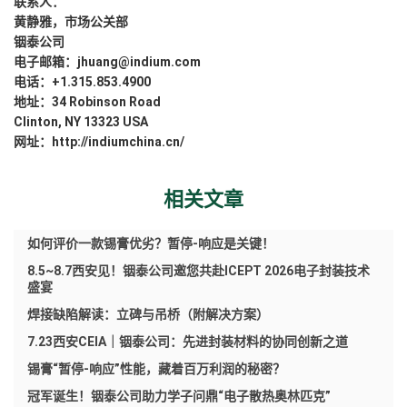
联系人：
黄静雅，市场公关部
铟泰公司
电子邮箱：jhuang@indium.com
电话：+1.315.853.4900
地址：34 Robinson Road
Clinton, NY 13323 USA
网址：http://indiumchina.cn/
相关文章
如何评价一款锡膏优劣？暂停-响应是关键！
8.5~8.7西安见！铟泰公司邀您共赴ICEPT 2026电子封装技术
盛宴
焊接缺陷解读：立碑与吊桥（附解决方案）
7.23西安CEIA｜铟泰公司：先进封装材料的协同创新之道
锡膏“暂停-响应”性能，藏着百万利润的秘密？
冠军诞生！铟泰公司助力学子问鼎“电子散热奥林匹克”