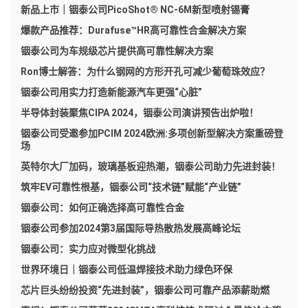
新品上市｜铟泰公司PicoShot® NC-6M新型喷射锡膏
爆款产品推荐：Durafuse™HR高可靠性合金解决方案
铟泰公司为车规级芯片提供高可靠性解决方案
Ron博士解答：为什么钢网的方形开孔可减少葡萄珠效应？
铟泰公司用实力打造新能源汽车更强“心脏”
半导体封装聚焦CIPA 2024，铟泰公司演讲预告出炉啦！
铟泰公司受邀参加PCIM 2024欧洲:多项创新型解决方案重磅登
场
英特尔大厂加码，玻璃基板迎热潮，铟泰公司助力先进封装！
筑牢EV可靠性根基，铟泰公司“技术链”赋能“产业链”
铟泰公司：如何正确选择高可靠性合金
铟泰公司参加2024第3届国际导热散热发展高峰论坛
铟泰公司：实力应对微型化挑战
世界环境日｜铟泰公司低温焊接技术助力绿色环保
芯片巨头纷纷投资“先进封装”，铟泰公司可靠产品添薪助燃