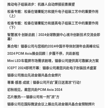
推动电子组装进步：机器人自动焊接前景展望
松香专题：松香在锡膏配方和提升电子组装工艺中的重要作用
（上）
松香专题：松香在锡膏配方和提高电子组装工艺中的重要作用
（下）
智慧液冷 创新启航｜2024全球数据中心液冷创新技术交流会即
幕！
集合啦！铟泰公司与您相约2024中国半导体封测年会高峰论坛
2024 PCIM Asia展会回顾｜步履不停，共赴新程
Mini LED车载屏市场需求剧增，铟泰公司提供高可靠解决方案
ICEPT 2024即将开幕：铟泰公司邀您共赴电子封装技术盛宴
铟泰公司推出先进金锡共晶合金焊片
尊重·感恩·成就｜铟泰公司开启“夏日送清凉”行动！
初秋相见，邀您共赴PCIM Asia 2024
芯片散热——铟泰公司有一剂“凉”方
铟泰公司在国际微波会议上展出先进金锡共晶合金预制焊片