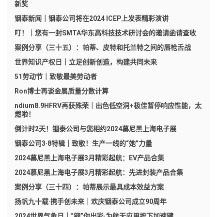
新奖
铟泰新闻｜铟泰公司将在2024 ICEP上发表精彩演讲
叮！｜您有一封SMTA华东高科技技术研讨会的邀请函请查收
案例分享（三十五）：帕蒂、皮特和托兰特之间的唇枪舌战
世界知识产权日｜立足创新创造，构建共同未来
51劳动节｜致敬最美劳动者
Ron博士再谈金属质量分数计算
ndium8.9HFRV再获殊荣｜出色低空洞+极佳暂停响应性能，太
燃啦！
倒计时2天！铟泰公司与您相约2024慕尼黑上海电子展
铟泰公司3·8特辑｜致敬！生产一线的“她”力量
2024慕尼黑上海电子展3月精彩起航：EV产品合集
2024慕尼黑上海电子展3月精彩起航：先进封装产品合集
案例分享（三十四）：帕蒂展示最具成本效益方案
扬帆九十载·携手创未来｜欢庆铟泰公司成立90周年
2024世界气象日｜“铟”你出彩·为航天应用按下加速键