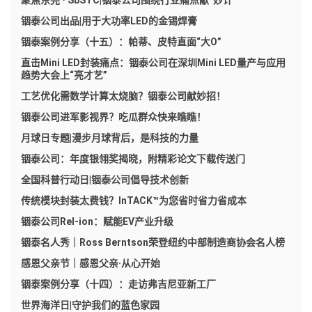
聚焦东莞 • SbSTC|铟泰公司围绕行业痛点献“妙计”
铟泰公司出品|用于大功率LED的金锡焊膏
铟泰案例分享（十五）：帕蒂、皮特直面“大O”
直击Mini LED封装痛点：铟泰公司在深圳Mini LED量产与应用
趋势大会上“亮才艺”
工艺优化需数学计算太烧脑？铟泰公司献妙招！
铟泰公司进军影视界？吃瓜群众快来瞧瞧！
月球日专题|漫步月球背后，是科技的力量
铟泰公司：年度银翎奖揭晓，附精彩论文下载传送门
全国科普行动日|铟泰公司倡导技术创新
传统模块封装太费钱？InTACK™为您省时省力省成本
铟泰公司Rel-ion：赋能EV产业升级
铟泰名人秀｜Ross Berntson荣登纽约中部制造商协会名人榜
感恩父亲节｜感恩父亲·从心开始
铟泰案例分享（十四）：走访弗吉尼亚新工厂​
世界海洋日|守护我们的蓝色家园