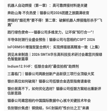
机器人自动焊接（第一章）：高可靠焊接材料是关键
奔赴山海·不负热爱｜铟泰公司2026团建之旅圆满收官
焊接的“烟花秀”要不得！第二章：破解机器人焊接隐形杀手“飞
溅”
践行绿色使命——铟泰公司多维发力，让环保“知行合一”！
半导体封测行业盛会预告｜铟泰公司与您相约CSPT 2026
InFORMS®增强型复合焊片：实现焊接层高精准一致（上集）
洞见未来制造｜2026 SMTA华东高科技技术研讨会邀您共探绿
色智能新篇章
Indium12.9 HF：低银合金的“最佳拍档”助焊剂
三喜临门｜铟泰公司两款创新产品斩获三项行业顶级大奖
银价高位如何破局？铟泰公司低银合金选型指南请查收
银价居高不下，如何优化选材？铟泰公司低银方案给出重新评
估新思路
铟泰公司邀您相约中国国际数据中心液冷关键技术年会
告别银价焦虑！铜烧结，SiC封装的“性价比之王”来袭