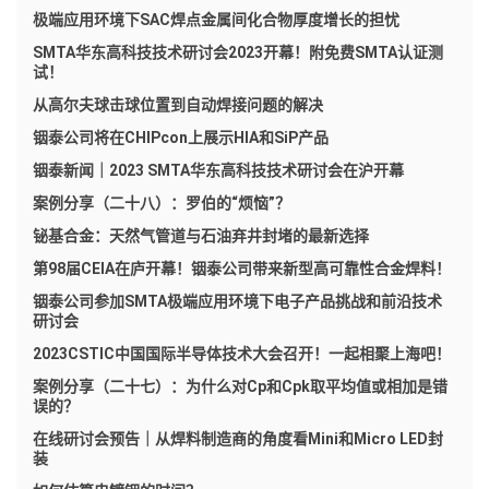
极端应用环境下SAC焊点金属间化合物厚度增长的担忧
SMTA华东高科技技术研讨会2023开幕！附免费SMTA认证测
试！
从高尔夫球击球位置到自动焊接问题的解决
铟泰公司将在CHIPcon上展示HIA和SiP产品
铟泰新闻｜2023 SMTA华东高科技技术研讨会在沪开幕
案例分享（二十八）：罗伯的“烦恼”？
铋基合金：天然气管道与石油弃井封堵的最新选择
第98届CEIA在庐开幕！铟泰公司带来新型高可靠性合金焊料！
铟泰公司参加SMTA极端应用环境下电子产品挑战和前沿技术
研讨会
2023CSTIC中国国际半导体技术大会召开！一起相聚上海吧！
案例分享（二十七）：为什么对Cp和Cpk取平均值或相加是错
误的？
在线研讨会预告｜从焊料制造商的角度看Mini和Micro LED封
装