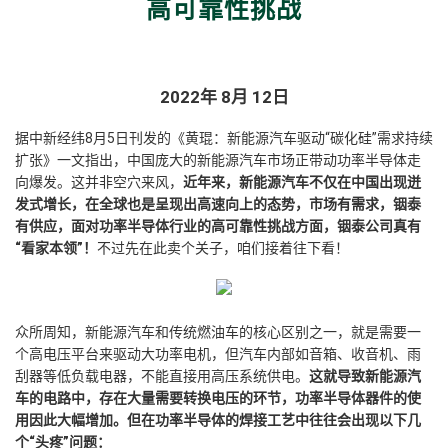
高可靠性挑战
2022年 8月 12日
据中新经纬8月5日刊发的《黄琨：新能源汽车驱动“碳化硅”需求持续
扩张》一文指出，中国庞大的新能源汽车市场正带动功率半导体走
向爆发。这并非空穴来风，
近年来，新能源汽车不仅在中国出现迸
发式增长，在全球也是呈现出高速向上的
态
势，市场有需求，铟泰
有供应，面对功率半导体行业的高可靠性挑战方面，铟泰公司真有
“看家本领”！
不过先在此卖个关子，咱们接着往下看！
众所周知，新能源汽车和传统燃油车的核心区别之一，就是需要一
个高电压平台来驱动大功率电机，但汽车内部如音箱、收音机、雨
刮器等低负载电器，不能直接用高压系统供电。
这就导致新能源汽
车的电路中，存在大量需要转换电压
的
环节，功率半导体
器件
的
使
用
因此大幅增加。
但在
功率半导体的焊接工艺中往往会出现以下几
个“头疼”问题：