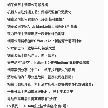
端午佳节｜铟泰公司献祝福
机器人自动焊接工艺：焊锡润湿和飞溅优化
铟泰公司如何实现EV电子组装可靠性？
铟泰公司专家Andy Mackie博士出任iNEMI董事
致力环保｜铟泰邀您一起守护绿色地球
铟泰公司将参加IPC WorksAsia新能源专场研讨会
5·12护士节｜致敬平凡 绽放大爱
铟泰谈光｜国际光日，你可知道？
好产品不“虚空”：Indium8.9HF与Indium10.8HF焊锡膏
铟泰案例分享（十三）：终于找到损失的原因
消除电动汽车零公里故障｜铟泰公司在行动！
相较与圆形开孔，为什么方形孔可以提供更多的焊锡膏量？
干货分享｜电动车驾驶Rel-ion线上技术讲座
电动汽车可靠性提高铟泰有“妙招”
EV系列｜Rel-ion线上技术讲座抢“鲜”看！