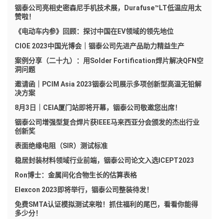
铟泰公司亮相史密森尼手机技术展，Durafuse™LT低温应用太
赞啦！
《电动车内参》回顾：探讨中国在EV领域的领先地位
CIOE 2023中国光博会｜铟泰公司先进产品助力精益生产
案例分享（二十九）：用Solder Fortification焊片解决QFN空
洞问题
邀请函｜PCIM Asia 2023铟泰公司展示多项创新型高温无铅解
决方案
8月3日｜CEIA厦门站即将开幕，铟泰公司敬邀您出席！
铟泰公司增强型复合焊片获IEEE马来西亚分会颁发的杰出行业
创新奖
表面绝缘电阻（SIR）测试标准
稳居封装材料领域行业前端，铟泰公司论文入选ICEPT2023
Ron博士：金属间化合物生长的估算表格
Elexcon 2023即将举行，铟泰公司整装待发！
免费SMTA认证模拟测试来啦！抓住福利的尾巴，看看你能得
多少分！