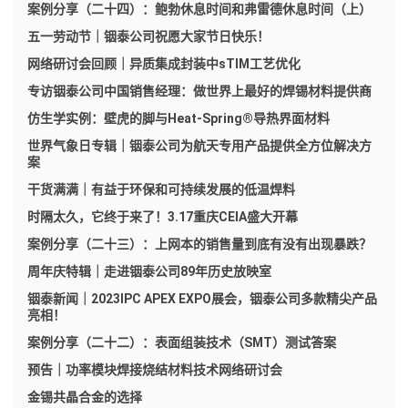
案例分享（二十四）：鲍勃休息时间和弗雷德休息时间（上）
五一劳动节｜铟泰公司祝愿大家节日快乐！
网络研讨会回顾｜异质集成封装中sTIM工艺优化
专访铟泰公司中国销售经理：做世界上最好的焊锡材料提供商
仿生学实例：壁虎的脚与Heat-Spring®导热界面材料
世界气象日专辑｜铟泰公司为航天专用产品提供全方位解决方
案
干货满满｜有益于环保和可持续发展的低温焊料
时隔太久，它终于来了！3.17重庆CEIA盛大开幕
案例分享（二十三）：上网本的销售量到底有没有出现暴跌？
周年庆特辑｜走进铟泰公司89年历史放映室
铟泰新闻｜2023IPC APEX EXPO展会，铟泰公司多款精尖产品
亮相！
案例分享（二十二）：表面组装技术（SMT）测试答案
预告｜功率模块焊接烧结材料技术网络研讨会
金锡共晶合金的选择