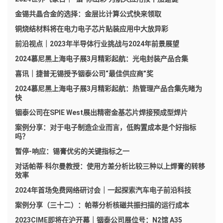
金锡共晶合金的选择：金层比计算公式快来领取
铜烧结材料将在电力电子芯片贴装应用中大放异彩
前沿视点｜2023年半导体行业挑战与2024年前景展望
2024慕尼黑上海电子展3月精彩起航：光电封装产品合集
喜讯｜捷普无锡授予铟泰公司“最佳供应商”奖
2024慕尼黑上海电子展3月精彩起航：热管理产品合集先睹为
快
铟泰公司在SPIE West展出精密金基芯片焊接预成型焊片
案例分享：对于电子制造企业而言，低购置成本是个好指标
吗？
暂停-响应：锡膏优劣的关键指标之一
对话帕蒂·科尔曼教授：使用方差分析比较三种以上焊膏的转移
效率
2024年首场免费网络研讨会｜一起探索汽车电子前沿科技
案例分享（三十二）：帕蒂分析核磁共振扫描的运行成本
2023CIME即将在沪开幕｜铟泰公司展位号：N2馆 A35