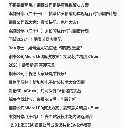
不惧锡膏坍塌｜铟泰公司提供可靠性解决方案
案例分享（二十一）：帕蒂和罗伯成功实现运行时间翻倍计划
铟泰公司祝大家：春节快乐，兔年大吉！
案例分享（二十）：罗伯的运行时间翻倍计划
回望2022年｜铟泰公司大事记
Ron博士：如何最大程度减少葡萄珠效应？
铟泰公司MicroLED解决方案：实现芯片精度＜5μm
2023｜恭贺新禧·喜迎元旦
铟泰公司｜祝愿大家圣诞节快乐！
聚焦半导体｜新加坡电子封装技术大会回顾
对话3D InCites：共同探讨EV领域的挑战
解决立碑效应，来看Ron博士全面分析！
铟泰公司MicroLED解决方案：实现芯片精度＜5μm
案例分享（十九）：表面贴装技术能力筛选测验
12.9上海CEIA|铟泰公司诚邀您共赴EV技术盛宴