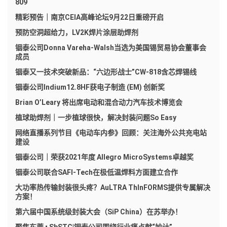
809
精彩预告｜南京CEIA高峰论坛9月22日重磅开启
预防空洞超给力，LV2K焊片涂层助焊剂
铟泰公司Donna Vareha-Walsh当选为美国锡贸易协会董事会
成员
铟泰又一技术突破新品：“六边形战士”CW-818含芯焊锡线
铟泰公司Indium12.8HF获电子制造 (EM) 创新奖
Brian O’Leary 将出席电动和混合动力汽车技术博览会
植球助焊剂｜一步植球很快，解决封装问题So Easy
网络直播系列节目《电动车内参》回顾：关注海外公共充电站
建设
铟泰公司｜荣获2021年度 Allegro MicroSystems卓越奖
铟泰公司联合SAFI-Tech在极低温焊料方面建立合作
大功率热传输封装很头疼？AuLTRA ThInFORMS提供专属解决
方案！
第六届中国系统级封装大会（SiP China）在苏举办！