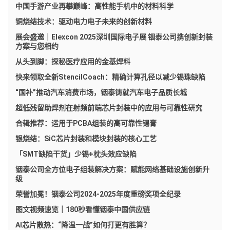
中国手游产业再攀巅峰：高性能手机中的材料科学
铜烧结技术：驱动电力电子未来的创新材料
展会盛邀｜Elexcon 2025深圳国际电子展 铟泰公司携创新封装
方案与您相约
从头到脚：探秘医疗应用的金基焊料
快来领取全新StencilCoach：精确计算孔径以减少锡珠缺陷
“国补”推动汽车消费市场，铟泰铸就汽车电子品质长城
超低残留助焊剂在射频前端芯片封装中的应用与可靠性研究
合辑推荐：运用于PCBA组装的高可靠性锡膏
银烧结：SiC芯片封装和模块封装的核心工艺
「SMT缺陷干货」少锡+枕头效应缺陷
铟泰公司全方位电子组装解决方案：赋能网络基础设施创新升
级
荣誉加冕！铟泰公司2024-2025年度重磅奖项全纪录
图文视频速览｜180秒看懂铟泰中国供应链
AI芯片散热：“降温一战”如何打更有胜算？