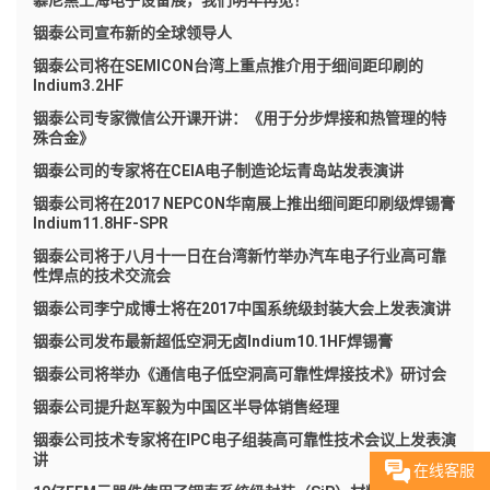
慕尼黑上海电子设备展，我们明年再见！
铟泰公司宣布新的全球领导人
铟泰公司将在SEMICON台湾上重点推介用于细间距印刷的
Indium3.2HF
铟泰公司专家微信公开课开讲：《用于分步焊接和热管理的特
殊合金》
铟泰公司的专家将在CEIA电子制造论坛青岛站发表演讲
铟泰公司将在2017 NEPCON华南展上推出细间距印刷级焊锡膏
Indium11.8HF-SPR
铟泰公司将于八月十一日在台湾新竹举办汽车电子行业高可靠
性焊点的技术交流会
铟泰公司李宁成博士将在2017中国系统级封装大会上发表演讲
铟泰公司发布最新超低空洞无卤Indium10.1HF焊锡膏
铟泰公司将举办《通信电子低空洞高可靠性焊接技术》研讨会
铟泰公司提升赵军毅为中国区半导体销售经理
铟泰公司技术专家将在IPC电子组装高可靠性技术会议上发表演
讲
在线客服