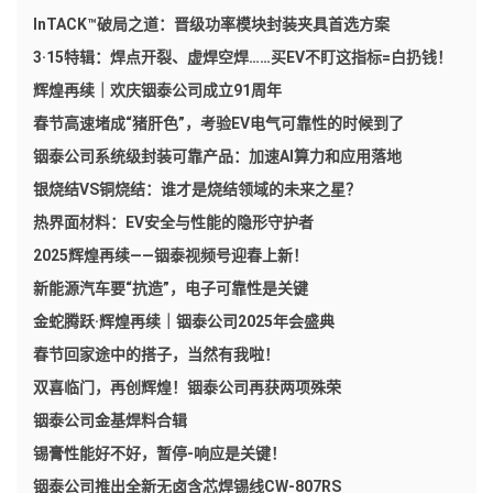
InTACK™破局之道：晋级功率模块封装夹具首选方案
3·15特辑：焊点开裂、虚焊空焊……买EV不盯这指标=白扔钱！
辉煌再续｜欢庆铟泰公司成立91周年
春节高速堵成“猪肝色”，考验EV电气可靠性的时候到了
铟泰公司系统级封装可靠产品：加速AI算力和应用落地
银烧结VS铜烧结：谁才是烧结领域的未来之星？
热界面材料：EV安全与性能的隐形守护者
2025辉煌再续——铟泰视频号迎春上新！
新能源汽车要“抗造”，电子可靠性是关键
金蛇腾跃·辉煌再续｜铟泰公司2025年会盛典
春节回家途中的搭子，当然有我啦！
双喜临门，再创辉煌！铟泰公司再获两项殊荣
铟泰公司金基焊料合辑
锡膏性能好不好，暂停-响应是关键！
铟泰公司推出全新无卤含芯焊锡线CW-807RS