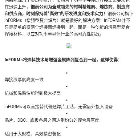
内新能源汽车渗透率提升，市场对于功率半导体的焊接工艺要求也
在迅速上升
，
铟泰公司为全球领先的材料精炼商、熔炼商、制造商
和供应商，时刻保持着“高效”的研发进度和技术实力！
铟泰公司旗下
InFORMs（增强型复合焊片）就是很好的解决方案！InFORMs并不
只是简单的将两个焊接面焊接到一起，而是一种创新的增强型复合
焊接材料，以应对功率半导体行业的高可靠性挑战。
InFORMs
将焊料技术与增强金属阵列复合到一起，这样使得：
焊接层厚度高度一致
机械和温循性能得到极大提高
InFORMs可以直接替代普通焊片工艺，无需额外投入设备
晶片、DBC、底板各层之间达到均匀的焊合层厚度
适用于大规模、高效精密装配