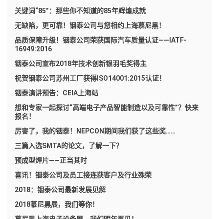
关键词“85”：那些你不知道的85年辉煌成就
无缺陷，更可靠！铟泰公司与您相约上海慕尼黑！
品质保障升级！铟泰公司荣获国际汽车质量认证——IATF-
16949:2016
铟泰公司宣布2018年技术创新银羽毛奖得主
祝贺铟泰公司苏州工厂获得ISO14001:2015认证！
铟泰演讲预告：CEIA上海站
想和专家一起探讨“高端电子产品智能制造以及可靠性”？快来
报名！
厉害了，我的铟泰！NEPCON期间我们获了这些奖……
三篇入选SMTA的论文，了解一下？
预成型焊片——正当其时
喜讯！铟泰公司及员工接连获客户及行业殊荣
2018：铟泰公司最新发展见解
2018慕尼黑展，我们等你！