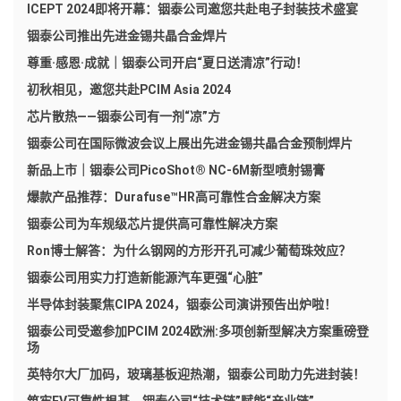
ICEPT 2024即将开幕：铟泰公司邀您共赴电子封装技术盛宴
铟泰公司推出先进金锡共晶合金焊片
尊重·感恩·成就｜铟泰公司开启“夏日送清凉”行动！
初秋相见，邀您共赴PCIM Asia 2024
芯片散热——铟泰公司有一剂“凉”方
铟泰公司在国际微波会议上展出先进金锡共晶合金预制焊片
新品上市｜铟泰公司PicoShot® NC-6M新型喷射锡膏
爆款产品推荐：Durafuse™HR高可靠性合金解决方案
铟泰公司为车规级芯片提供高可靠性解决方案
Ron博士解答：为什么钢网的方形开孔可减少葡萄珠效应？
铟泰公司用实力打造新能源汽车更强“心脏”
半导体封装聚焦CIPA 2024，铟泰公司演讲预告出炉啦！
铟泰公司受邀参加PCIM 2024欧洲:多项创新型解决方案重磅登
场
英特尔大厂加码，玻璃基板迎热潮，铟泰公司助力先进封装！