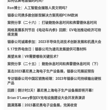
如何估算电镀铟的时间？
Ron博士：人工智能会摧毁人类文明吗？
铟泰公司携多款创新型解决方案亮相PCIM欧洲
案例分享（二十六）：打破鲍勃休息时间和弗雷德休息时间
网络直播系列节目《电动车内参》回顾：EV电池推动经济可持
续发展
铟泰公司诚邀参加：2023半导体先进技术创新发展和机遇大会
5.17世界电信日｜铟泰公司为通讯发展提供可靠材料
展望未来｜VR需要哪些关键技术？
案例分享（二十五）：鲍勃休息时间和弗雷德休息时间（下）
直击2023慕尼黑上海电子生产设备展，铟泰公司展前预告
专访铟泰公司中国区销售经理：2023年铟泰公司持续输出硬核
产品
回顾｜倒计时2天！慕尼黑上海电子生产设备展即将开幕！
Brian O’Leary参加EV充电设施建设大会并发表演讲
圆满落幕｜2023慕尼黑电子设备展，完美收官