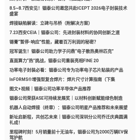
8.5~8.7西安见！铟泰公司邀您共赴ICEPT 2026电子封装技术
盛宴
焊接缺陷解读：立碑与吊桥（附解决方案）
7.23西安CEIA｜铟泰公司：先进封装材料的协同创新之道
锡膏“暂停-响应”性能，藏着百万利润的秘密？
冠军诞生！铟泰公司助力学子问鼎“电子散热奥林匹克”
直面算力“热”挑战，铟泰公司重装亮相FINE 20
功率电子封装必看：铟泰公司专为功率电子芯片贴装的产品
InFORMS®增强型复合焊片：焊片尺寸计算指南（下集
图文+视频｜铟泰公司功率半导体产品推荐
铟泰公司荣获ASE可持续发展奖｜以材料创新赋能绿色制造
机器人自动焊接（终章）：铟泰公司明星产品推荐和未来展望
新址启新程，共创芯未来｜铟泰公司深圳分公司乔迁庆典圆满
礼成！
里程碑时刻！5月销量前十无油车，铟泰公司为2000万辆EV保
驾护航