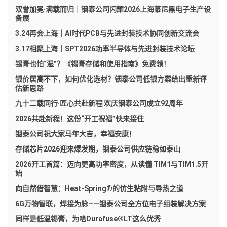
双誉加冕·满载而归｜铟泰公司闪耀2026上海慕尼黑电子生产设
备展
3.24再会上海｜AI时代PCB与先进封装技术协同创新交流会
3.17相聚上海｜SPT2026功率半导体与先进封装技术论坛
锡膏也怕“湿”？《锡膏存储和使用指南》免费领！
银价居高不下，如何优化选材？铟泰公司低银方案给出重新评
估新思路
九十二载同行·匠心共赴新程|欢庆铟泰公司成立92周年
2026共赴新程！这份“开工祝福”快来接住
铟泰公司祝大家马年大吉，幸福安康！
存储芯片2026迎来爆发期，铟泰公司供应链稳如泰山
2026开工首篇：迈向更高功率密度，从读懂 TIM1与TIM1.5开
始
向自然借智慧：Heat-Spring®的仿生粘附与导热之道
6G万物智联，焊接为脉——铟泰公司全方位电子组装解决方案
同样是低温锡膏，为啥Durafuse®LT这么优秀