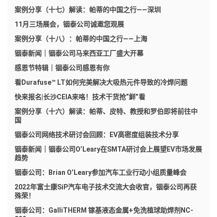
案例分享（十七）解读：帕蒂的中国之行——深圳
11月三场展会，铟泰公司诚邀您观展
案例分享（十八）：帕蒂的中国之行——上海
铟泰新闻｜铟泰公司马来西亚工厂盛大开幕
感恩节特辑｜铟泰公司感恩有你
看Durafuse™ LT如何完美解决大吸热元件导致的冷焊问题
快来报名|长沙CEIA来咯！技术干货抢“鲜”看
案例分享（十六）解读：帕蒂、皮特、教授和罗伯即将前往中
国
铟泰公司网络技术研讨会回顾：EV高密度组装技术分享
铟泰新闻｜铟泰公司O’Leary在SMTA研讨会上展望EV市场发展
趋势
铟泰公司：Brian O’Leary参加汽车工业行动小组质量峰会
2022年富士康SiP汽车电子技术交流大会收官，铟泰公司再获
殊荣！
铟泰公司：GalliTHERM 镓基液态金属+免洗植球助焊剂NC-