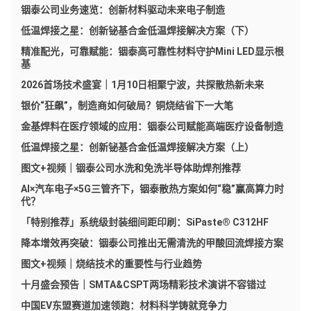
铟泰公司业务速览：创新材料驱动未来电子制造
低温焊接之星：创新铋基合金低温焊接解决方案（下）
精准配光，可靠赋能：铟泰高可靠性材料守护Mini LED显示根
基
2026首场技术盛宴｜1月10日相聚宁波，共探散热新未来
银价“狂飙”，制造商如何破局？铜烧结省下一大笔
金基焊料在医疗领域的应用：铟泰公司赋能高端医疗设备制造
低温焊接之星：创新铋基合金低温焊接解决方案（上）
图文+视频｜铟泰公司水洗和免洗半导体助焊剂推荐
AI×汽车电子×5G三管齐下，铟泰散热方案如何“稳”赢高算力时
代？
「特别推荐」系统级封装细间距印刷：SiPaste® C312HF
降本增效再突破：铟泰公司推出无需清洗的甲酸回流焊接方案
图文+视频｜烧结技术的重要性与行业趋势
十月盛会预告｜SMTA&CSPT两场精彩技术演讲不容错过
中国EV东盟赛道加速领跑：材料科学铸就竞争力