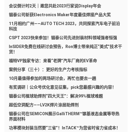
会议倒计时2天｜邀您共赴2023行家说Display年会
铟泰公司斩获Electronics Maker年度最佳焊接产品大奖
11月相约广州——AUTO TECH 2023，共同探索汽车电子前沿
科技
CSPT 2023快来参加！铟泰公司先进封装材料领域强者恒强
InSIDER免费在线研讨会预告，Ron博士带来纯正“美式”技术干
货！
福特VP独家专访：来看“老牌”汽车厂商的EV革命
案例分享（三十）：更好的生产力考核指标
10月最值得参加的两场研讨会，再忙也要去一趟
有奖调研｜公众号优化意见征集，pick您最感兴趣的内容！
铟泰公司植球助焊剂“四大天王”：解决99%植球难题
超低空洞配方——LV2K焊片涂层助焊剂
铟泰公司在SEMICON展示GalliTHERM™镓基液态金属等导热
界面材料
功率模块封装当然要“三省”！InTACK™为您省时省力省成本！