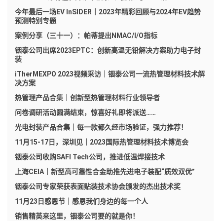
今年最后一场EV InSIDER｜2023年精彩回顾与2024年EV趋势
预测特别专题
案例分享（三十一）：帕蒂提出NMAC/I/O指标
铟泰公司出席2023EPTC：创新高温无铅解决方案助力电子封
装
iTherMEXPO 2023视频采访｜铟泰公司一流热管理材料技术解
决方案
热管理产品合集｜创新型热管理材料行业领导者
问卷调研活动圆满结束，惊喜好礼即将派送……
光电封装产品合集｜每一款都久经市场验证，强力推荐！
11月15-17日，深圳见｜2023国际热管理材料技术博览会
铟泰公司收购SAFI Tech公司，推进低温焊接技术
上海CEIA｜新型高可靠性合金助推先进电子装配“质效双优”
铟泰公司专家荣获表面贴装技术协会颁发的杰出技术奖
11月23日感恩节｜感恩我们身边的每一个人
销售精英来这里，铟泰公司要的就是你！