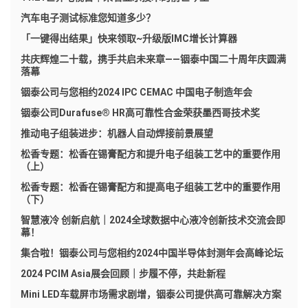
汽车电子测试标准您知道多少？
「一键得出结果」快来领取~升级版IMC增长计算器
共庆辉煌二十载，携手共启未来章——铟泰中国二十周年庆圆满
落幕
铟泰公司与您相约2024 IPC CEMAC 中国电子制造年会
铟泰公司Durafuse® HR高可靠性合金荣获墨西哥技术奖
推动电子组装进步：机器人自动焊接前景展望
松香专题：松香在锡膏配方和提升电子组装工艺中的重要作用
（上）
松香专题：松香在锡膏配方和提高电子组装工艺中的重要作用
（下）
智慧液冷 创新启航｜2024全球数据中心液冷创新技术交流会即
幕！
集合啦！铟泰公司与您相约2024中国半导体封测年会高峰论坛
2024 PCIM Asia展会回顾｜步履不停，共赴新程
Mini LED车载屏市场需求剧增，铟泰公司提供高可靠解决方案