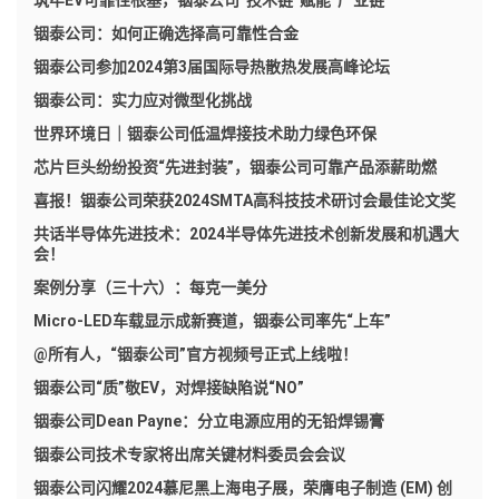
筑牢EV可靠性根基，铟泰公司“技术链”赋能“产业链”
铟泰公司：如何正确选择高可靠性合金
铟泰公司参加2024第3届国际导热散热发展高峰论坛
铟泰公司：实力应对微型化挑战
世界环境日｜铟泰公司低温焊接技术助力绿色环保
芯片巨头纷纷投资“先进封装”，铟泰公司可靠产品添薪助燃
喜报！铟泰公司荣获2024SMTA高科技技术研讨会最佳论文奖
共话半导体先进技术：2024半导体先进技术创新发展和机遇大
会！
案例分享（三十六）：每克一美分
Micro-LED车载显示成新赛道，铟泰公司率先“上车”
@所有人，“铟泰公司”官方视频号正式上线啦！
铟泰公司“质”敬EV，对焊接缺陷说“NO”
铟泰公司Dean Payne：分立电源应用的无铅焊锡膏
铟泰公司技术专家将出席关键材料委员会会议
铟泰公司闪耀2024慕尼黑上海电子展，荣膺电子制造 (EM) 创