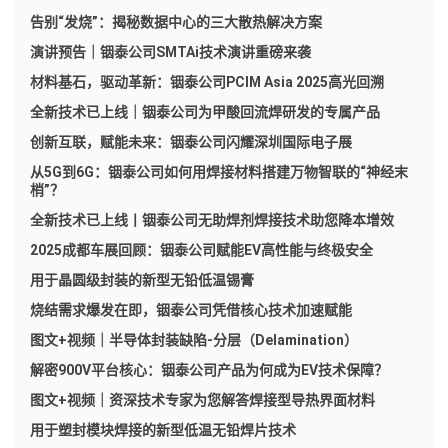
告别“发烧”：揭秘数据中心的三大散热解决方案
演讲预告｜铟泰公司SMTAi技术演讲重磅来袭
材料基石，驱动革新：铟泰公司PCIM Asia 2025高光回溯
全新技术已上线｜铟泰公司为甲酸回流焊研发的专属产品
创新互联，赋能未来：铟泰公司闪耀深圳国际电子展
从5G到6G：铟泰公司如何用焊接材料搭建万物智联的“神经末
梢”？
全新技术已上线丨铟泰公司无助焊剂焊接技术助您降本增效
2025成都车展回顾：铟泰公司赋能EV高性能与终极安全
用于晶圆级封装的新型无铅低温锡膏
烧结需求爆发在即，铟泰公司凭借核心技术加速赋能
图文+视频｜半导体封装缺陷-分层（Delamination）
解密900V平台核心：铟泰公司产品为何成为EV技术保障？
图文+视频｜资深技术专家为您解答焊接型导热界面材料
用于塑封模块焊接的新型低温无铅焊片技术