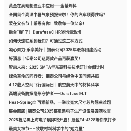
黄金在高端制造业中应用——金基焊料
全国首个高温中暑气象预报来啦！你的汽车顶得住吗？
爱在父亲节｜感恩有你！致敬每一位父亲！
后台“爆”了！Durafuse® HR咨询量激增
如何快速联系到我们？可通过这三种方式
凝心聚力·乐享美好｜铟泰公司2025年暖春团建活动
好消息｜铟泰公司这两款产品再获嘉奖！
智启未来：2025 SMTA华东高科技技术研讨会倒计时
绿色革命的同行者：铟泰公司与绿色中国同频共振
4.12载人空间飞行国际日｜航空航天中的材料科学
高端设备防摔隐形守护者——Durafuse®LT
Heat-Spring® 再添新品，一举攻克大尺寸芯片翘曲难题
展会回顾│铟泰公司2025慕尼黑电子生产设备展圆满收官
2025慕尼黑上海电子展即将开启！展位E4-4328等你来打卡
最美女神节——致敬材料科学中的“她力量”