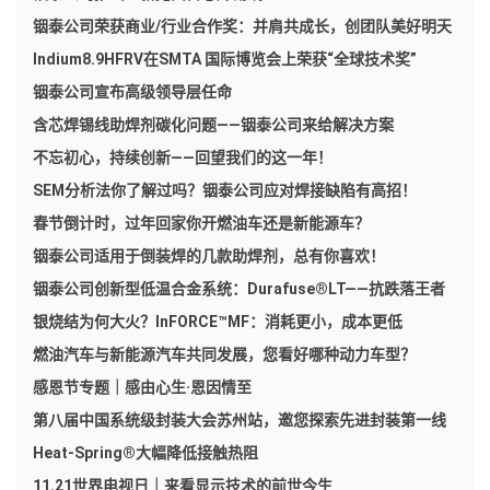
铟泰公司荣获商业/行业合作奖：并肩共成长，创团队美好明天
Indium8.9HFRV在SMTA 国际博览会上荣获“全球技术奖”
铟泰公司宣布高级领导层任命
含芯焊锡线助焊剂碳化问题——铟泰公司来给解决方案
不忘初心，持续创新——回望我们的这一年！
SEM分析法你了解过吗？铟泰公司应对焊接缺陷有高招！
春节倒计时，过年回家你开燃油车还是新能源车？
铟泰公司适用于倒装焊的几款助焊剂，总有你喜欢！
铟泰公司创新型低温合金系统：Durafuse®LT——抗跌落王者
银烧结为何大火？InFORCE™MF：消耗更小，成本更低
燃油汽车与新能源汽车共同发展，您看好哪种动力车型？
感恩节专题｜感由心生·恩因情至
第八届中国系统级封装大会苏州站，邀您探索先进封装第一线
Heat-Spring®大幅降低接触热阻
11.21世界电视日｜来看显示技术的前世今生