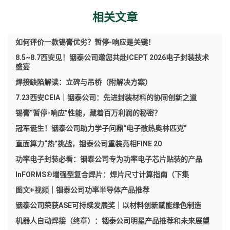
相关文章
如何评价一款锡膏优劣？暂停-响应是关键！
8.5~8.7西安见！铟泰公司邀您共赴ICEPT 2026电子封装技术
盛宴
焊接缺陷解读：立碑与吊桥（附解决方案）
7.23西安CEIA｜铟泰公司：先进封装材料的协同创新之道
锡膏“暂停-响应”性能，藏着百万利润的秘密？
冠军诞生！铟泰公司助力学子问鼎“电子散热奥林匹克”
直面算力“热”挑战，铟泰公司重装亮相FINE 20
功率电子封装必看：铟泰公司专为功率电子芯片贴装的产品
InFORMS®增强型复合焊片：焊片尺寸计算指南（下集
图文+视频｜铟泰公司功率半导体产品推荐
铟泰公司荣获ASE可持续发展奖｜以材料创新赋能绿色制造
机器人自动焊接（终章）：铟泰公司明星产品推荐和未来展望