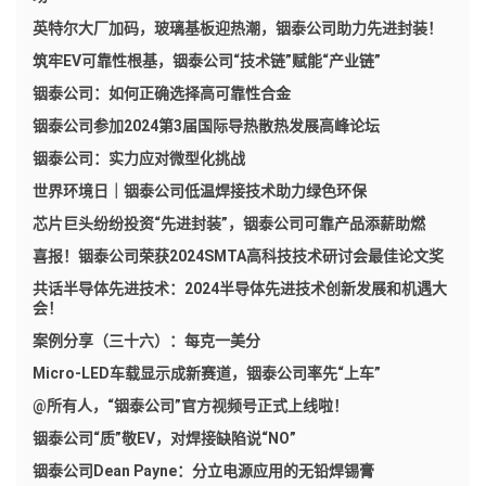
英特尔大厂加码，玻璃基板迎热潮，铟泰公司助力先进封装！
筑牢EV可靠性根基，铟泰公司“技术链”赋能“产业链”
铟泰公司：如何正确选择高可靠性合金
铟泰公司参加2024第3届国际导热散热发展高峰论坛
铟泰公司：实力应对微型化挑战
世界环境日｜铟泰公司低温焊接技术助力绿色环保
芯片巨头纷纷投资“先进封装”，铟泰公司可靠产品添薪助燃
喜报！铟泰公司荣获2024SMTA高科技技术研讨会最佳论文奖
共话半导体先进技术：2024半导体先进技术创新发展和机遇大
会！
案例分享（三十六）：每克一美分
Micro-LED车载显示成新赛道，铟泰公司率先“上车”
@所有人，“铟泰公司”官方视频号正式上线啦！
铟泰公司“质”敬EV，对焊接缺陷说“NO”
铟泰公司Dean Payne：分立电源应用的无铅焊锡膏