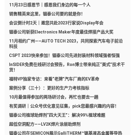
11月23日感恩节｜感恩我们身边的每一个人
销售精英来这里，铟泰公司要的就是你！
会议倒计时2天｜邀您共赴2023行家说Display年会
铟泰公司斩获Electronics Maker年度最佳焊接产品大奖
11月相约广州——AUTO TECH 2023，共同探索汽车电子前沿
科技
CSPT 2023快来参加！铟泰公司先进封装材料领域强者恒强
InSIDER免费在线研讨会预告，Ron博士带来纯正“美式”技术干
货！
福特VP独家专访：来看“老牌”汽车厂商的EV革命
案例分享（三十）：更好的生产力考核指标
10月最值得参加的两场研讨会，再忙也要去一趟
有奖调研｜公众号优化意见征集，pick您最感兴趣的内容！
铟泰公司植球助焊剂“四大天王”：解决99%植球难题
超低空洞配方——LV2K焊片涂层助焊剂
铟泰公司在SEMICON展示GalliTHERM™镓基液态金属等导热