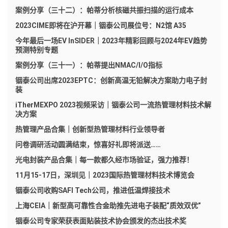
案例分享（三十二）：帕蒂分析核磁共振扫描的运行成本
2023CIME即将在沪开幕｜铟泰公司展位号：N2馆 A35
今年最后一场EV InSIDER｜2023年精彩回顾与2024年EV趋势
预测特别专题
案例分享（三十一）：帕蒂提出NMAC/I/O指标
铟泰公司出席2023EPTC：创新高温无铅解决方案助力电子封
装
iTherMEXPO 2023视频采访｜铟泰公司一流热管理材料技术解
决方案
热管理产品合集｜创新型热管理材料行业领导者
问卷调研活动圆满结束，惊喜好礼即将派送……
光电封装产品合集｜每一款都久经市场验证，强力推荐！
11月15-17日，深圳见｜2023国际热管理材料技术博览会
铟泰公司收购SAFI Tech公司，推进低温焊接技术
上海CEIA｜新型高可靠性合金助推先进电子装配“质效双优”
铟泰公司专家荣获表面贴装技术协会颁发的杰出技术奖