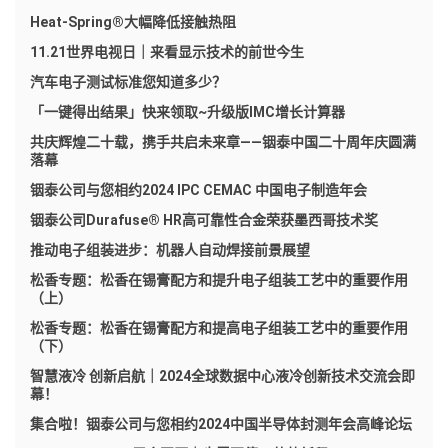
Heat-Spring®大幅降低接触热阻
11.21世界电视日｜来看显示技术的前世今生
汽车电子测试标准您知道多少？
「一键得出结果」快来领取~升级版IMC增长计算器
共庆辉煌二十载，携手共启未来章——铟泰中国二十周年庆圆满
落幕
铟泰公司与您相约2024 IPC CEMAC 中国电子制造年会
铟泰公司Durafuse® HR高可靠性合金荣获墨西哥技术奖
推动电子组装进步：机器人自动焊接前景展望
松香专题：松香在锡膏配方和提升电子组装工艺中的重要作用
（上）
松香专题：松香在锡膏配方和提高电子组装工艺中的重要作用
（下）
智慧液冷 创新启航｜2024全球数据中心液冷创新技术交流会即
幕！
集合啦！铟泰公司与您相约2024中国半导体封测年会高峰论坛