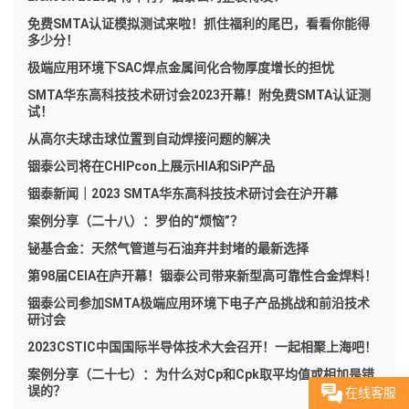
免费SMTA认证模拟测试来啦！抓住福利的尾巴，看看你能得
多少分！
极端应用环境下SAC焊点金属间化合物厚度增长的担忧
SMTA华东高科技技术研讨会2023开幕！附免费SMTA认证测
试！
从高尔夫球击球位置到自动焊接问题的解决
铟泰公司将在CHIPcon上展示HIA和SiP产品
铟泰新闻｜2023 SMTA华东高科技技术研讨会在沪开幕
案例分享（二十八）：罗伯的“烦恼”？
铋基合金：天然气管道与石油弃井封堵的最新选择
第98届CEIA在庐开幕！铟泰公司带来新型高可靠性合金焊料！
铟泰公司参加SMTA极端应用环境下电子产品挑战和前沿技术
研讨会
2023CSTIC中国国际半导体技术大会召开！一起相聚上海吧！
案例分享（二十七）：为什么对Cp和Cpk取平均值或相加是错
误的？
在线客服