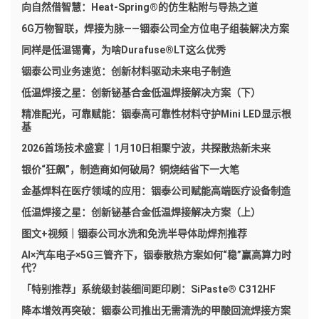
向自然借智慧：Heat-Spring®的仿生粘附与导热之道
6G万物智联，焊接为脉——铟泰公司全方位电子组装解决方案
同样是低温锡膏，为啥Durafuse®LT这么优秀
铟泰公司业务速览：创新材料驱动未来电子制造
低温焊接之星：创新铋基合金低温焊接解决方案（下）
精准配光，可靠赋能：铟泰高可靠性材料守护Mini LED显示根
基
2026首场技术盛宴｜1月10日相聚宁波，共探散热新未来
银价“狂飙”，制造商如何破局？铜烧结省下一大笔
金基焊料在医疗领域的应用：铟泰公司赋能高端医疗设备制造
低温焊接之星：创新铋基合金低温焊接解决方案（上）
图文+视频｜铟泰公司水洗和免洗半导体助焊剂推荐
AI×汽车电子×5G三管齐下，铟泰散热方案如何“稳”赢高算力时
代？
「特别推荐」系统级封装细间距印刷：SiPaste® C312HF
降本增效再突破：铟泰公司推出无需清洗的甲酸回流焊接方案