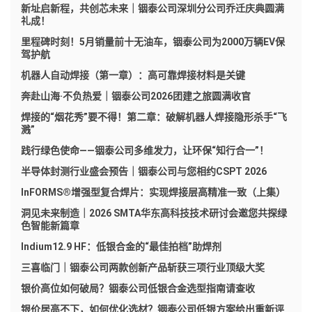
新址启新程，共创芯未来｜铟泰公司深圳分公司乔迁庆典圆满
礼成！
里程碑时刻！5月销量前十无油车，铟泰公司为2000万辆EV保
驾护航
机器人自动焊接（第一章）：高可靠焊接材料是关键
奔赴山海·不负热爱｜铟泰公司2026团建之旅圆满收官
焊接的“烟花秀”要不得！第二章：破解机器人焊接隐形杀手“飞
溅”
践行绿色使命——铟泰公司多维发力，让环保“知行合一”！
半导体封测行业盛会预告｜铟泰公司与您相约CSPT 2026
InFORMS®增强型复合焊片：实现焊接层高精准一致（上集）
洞见未来制造｜2026 SMTA华东高科技技术研讨会邀您共探绿
色智能新篇章
Indium12.9 HF：低银合金的“最佳拍档”助焊剂
三喜临门｜铟泰公司两款创新产品斩获三项行业顶级大奖
银价高位如何破局？铟泰公司低银合金选型指南请查收
银价居高不下，如何优化选材？铟泰公司低银方案给出重新评