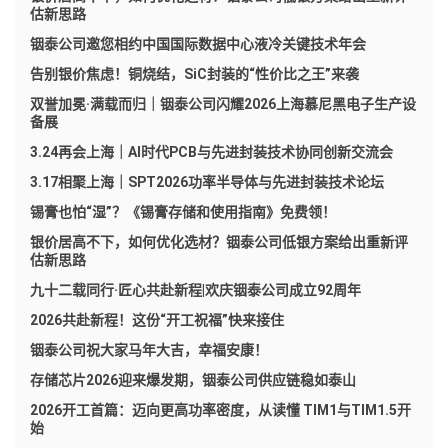
估新思路
铟泰公司邀您相约中国国际数据中心液冷关键技术年会
告别银价焦虑！铜烧结，SiC封装的“性价比之王”来袭
双誉加冕·满载而归｜铟泰公司闪耀2026上海慕尼黑电子生产设
备展
3.24再会上海｜AI时代PCB与先进封装技术协同创新交流会
3.17相聚上海｜SPT2026功率半导体与先进封装技术论坛
锡膏也怕“湿”？《锡膏存储和使用指南》免费领！
银价居高不下，如何优化选材？铟泰公司低银方案给出重新评
估新思路
九十二载同行·匠心共赴新程|欢庆铟泰公司成立92周年
2026共赴新程！这份“开工祝福”快来接住
铟泰公司祝大家马年大吉，幸福安康！
存储芯片2026迎来爆发期，铟泰公司供应链稳如泰山
2026开工首篇：迈向更高功率密度，从读懂 TIM1与TIM1.5开
始