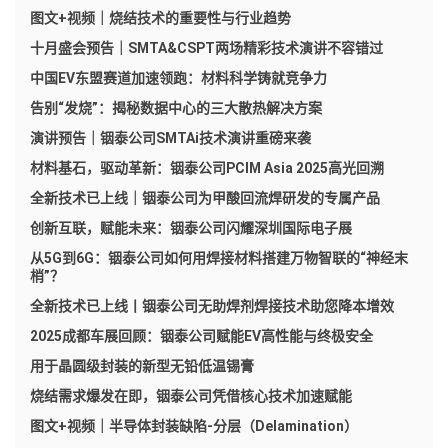
图文+视频｜烧结技术的重要性与行业趋势
十月盛会预告｜SMTA&CSPT两场精彩技术演讲不容错过
中国EV东盟赛道加速领跑：材料科学铸就竞争力
告别“发烧”：揭秘数据中心的三大散热解决方案
演讲预告｜铟泰公司SMTAi技术演讲重磅来袭
材料基石，驱动革新：铟泰公司PCIM Asia 2025高光回溯
全新技术已上线｜铟泰公司为甲酸回流焊研发的专属产品
创新互联，赋能未来：铟泰公司闪耀深圳国际电子展
从5G到6G：铟泰公司如何用焊接材料搭建万物智联的“神经末
梢”？
全新技术已上线丨铟泰公司无助焊剂焊接技术助您降本增效
2025成都车展回顾：铟泰公司赋能EV高性能与终极安全
用于晶圆级封装的新型无铅低温锡膏
烧结需求爆发在即，铟泰公司凭借核心技术加速赋能
图文+视频｜半导体封装缺陷-分层（Delamination）