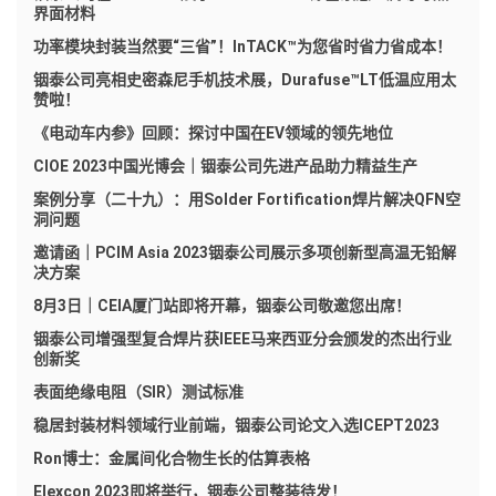
界面材料
功率模块封装当然要“三省”！InTACK™为您省时省力省成本！
铟泰公司亮相史密森尼手机技术展，Durafuse™LT低温应用太
赞啦！
《电动车内参》回顾：探讨中国在EV领域的领先地位
CIOE 2023中国光博会｜铟泰公司先进产品助力精益生产
案例分享（二十九）：用Solder Fortification焊片解决QFN空
洞问题
邀请函｜PCIM Asia 2023铟泰公司展示多项创新型高温无铅解
决方案
8月3日｜CEIA厦门站即将开幕，铟泰公司敬邀您出席！
铟泰公司增强型复合焊片获IEEE马来西亚分会颁发的杰出行业
创新奖
表面绝缘电阻（SIR）测试标准
稳居封装材料领域行业前端，铟泰公司论文入选ICEPT2023
Ron博士：金属间化合物生长的估算表格
Elexcon 2023即将举行，铟泰公司整装待发！