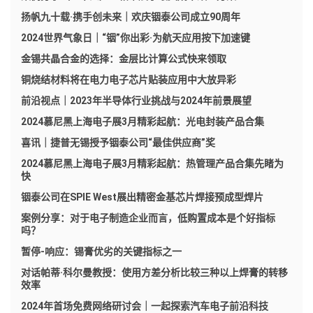
扬帆九十载·携手创未来｜欢庆铟泰公司成立90周年
2024世界气象日｜“铟”你出彩·为航天应用按下加速键
金锡共晶合金的选择：金层比计算公式快来领取
铜烧结材料将在电力电子芯片贴装应用中大放异彩
前沿视点｜2023年半导体行业挑战与2024年前景展望
2024慕尼黑上海电子展3月精彩起航：光电封装产品合集
喜讯｜捷普无锡授予铟泰公司“最佳供应商”奖
2024慕尼黑上海电子展3月精彩起航：热管理产品合集先睹为
快
铟泰公司在SPIE West展出精密金基芯片焊接预成型焊片
案例分享：对于电子制造企业而言，低购置成本是个好指标
吗？
暂停-响应：锡膏优劣的关键指标之一
对话帕蒂·科尔曼教授：使用方差分析比较三种以上焊膏的转移
效率
2024年首场免费网络研讨会｜一起探索汽车电子前沿科技