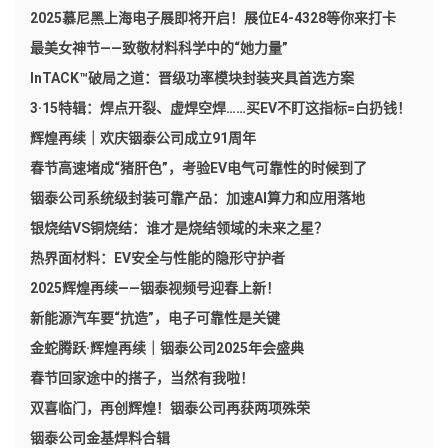
2025慕尼黑上海电子展即将开启！展位E4-4328等你来打卡
最美女神节——致敬材料科学中的“她力量”
InTACK™破局之道：晋级功率模块封装夹具首选方案
3·15特辑：焊点开裂、虚焊空焊……买EV不盯这指标=白扔钱！
辉煌再续｜欢庆铟泰公司成立91周年
春节高速堵成“猪肝色”，考验EV电气可靠性的时候到了
铟泰公司系统级封装可靠产品：加速AI算力和应用落地
银烧结VS铜烧结：谁才是烧结领域的未来之星？
热界面材料：EV安全与性能的隐形守护者
2025辉煌再续——铟泰视频号迎春上新！
新能源汽车要“抗造”，电子可靠性是关键
金蛇腾跃·辉煌再续｜铟泰公司2025年会盛典
春节回家途中的搭子，当然有我啦！
双喜临门，再创辉煌！铟泰公司再获两项殊荣
铟泰公司金基焊料合辑