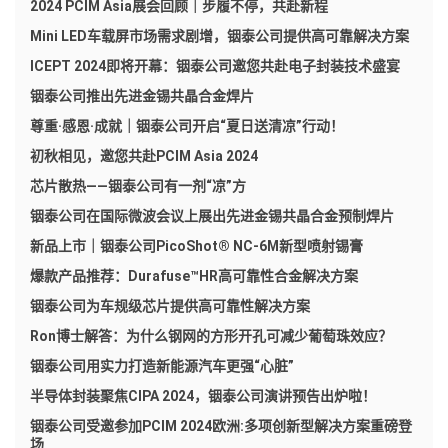
2024 PCIM Asia展会回顾｜步履不停，共赴新程
Mini LED车载屏市场需求剧增，铟泰公司提供高可靠解决方案
ICEPT 2024即将开幕：铟泰公司邀您共赴电子封装技术盛宴
铟泰公司推出先进金锡共晶合金焊片
尊重·感恩·成就｜铟泰公司开启“夏日送清凉”行动！
初秋相见，邀您共赴PCIM Asia 2024
芯片散热——铟泰公司有一剂“凉”方
铟泰公司在国际微波会议上展出先进金锡共晶合金预制焊片
新品上市｜铟泰公司PicoShot® NC-6M新型喷射锡膏
爆款产品推荐：Durafuse™HR高可靠性合金解决方案
铟泰公司为车规级芯片提供高可靠性解决方案
Ron博士解答：为什么钢网的方形开孔可减少葡萄珠效应？
铟泰公司用实力打造新能源汽车更强“心脏”
半导体封装聚焦CIPA 2024，铟泰公司演讲预告出炉啦！
铟泰公司受邀参加PCIM 2024欧洲:多项创新型解决方案重磅登
场