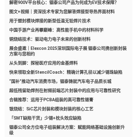
解密900V平台核心：铟泰公司产品为何成为EV技术保障？
图文+视频｜资深技术专家为您解答焊接型导热界面材料
用于塑封模块焊接的新型低温无铅焊片技术
中国手游产业再攀巅峰：高性能手机中的材料科学
铜烧结技术：驱动电力电子未来的创新材料
展会盛邀｜Elexcon 2025深圳国际电子展 铟泰公司携创新封装
方案与您相约
从头到脚：探秘医疗应用的金基焊料
快来领取全新StencilCoach：精确计算孔径以减少锡珠缺陷
“国补”推动汽车消费市场，铟泰铸就汽车电子品质长城
超低残留助焊剂在射频前端芯片封装中的应用与可靠性研究
合辑推荐：运用于PCBA组装的高可靠性锡膏
银烧结：SiC芯片封装和模块封装的核心工艺
「SMT缺陷干货」少锡+枕头效应缺陷
铟泰公司全方位电子组装解决方案：赋能网络基础设施创新升
级