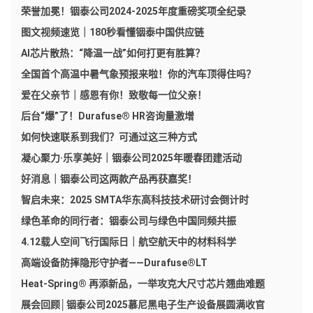
荣誉加冕！铟泰公司2024-2025年度重磅奖项全纪录
图文视频速览｜180秒看懂铟泰中国供应链
AI芯片散热：“降温一战”如何打更有胜算？
全国首个高温中暑气象预报来啦！你的汽车顶得住吗？
爱在父亲节｜感恩有你！致敬每一位父亲！
后台“爆”了！Durafuse® HR咨询量激增
如何快速联系到我们？可通过这三种方式
凝心聚力·乐享美好｜铟泰公司2025年暖春团建活动
好消息｜铟泰公司这两款产品再获嘉奖！
智启未来：2025 SMTA华东高科技技术研讨会倒计时
绿色革命的同行者：铟泰公司与绿色中国同频共振
4.12载人空间飞行国际日｜航空航天中的材料科学
高端设备防摔隐形守护者——Durafuse®LT
Heat-Spring® 再添新品，一举攻克大尺寸芯片翘曲难题
展会回顾│铟泰公司2025慕尼黑电子生产设备展圆满收官