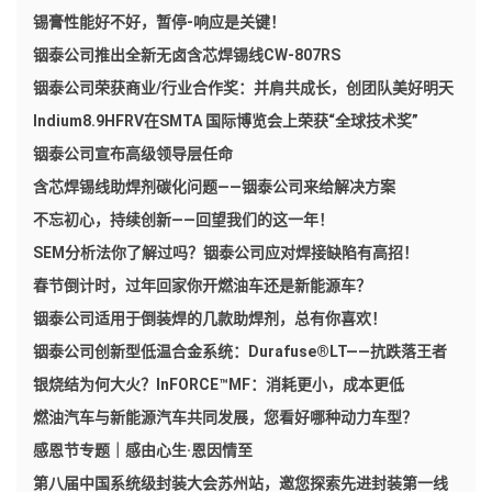
锡膏性能好不好，暂停-响应是关键！
铟泰公司推出全新无卤含芯焊锡线CW-807RS
铟泰公司荣获商业/行业合作奖：并肩共成长，创团队美好明天
Indium8.9HFRV在SMTA 国际博览会上荣获“全球技术奖”
铟泰公司宣布高级领导层任命
含芯焊锡线助焊剂碳化问题——铟泰公司来给解决方案
不忘初心，持续创新——回望我们的这一年！
SEM分析法你了解过吗？铟泰公司应对焊接缺陷有高招！
春节倒计时，过年回家你开燃油车还是新能源车？
铟泰公司适用于倒装焊的几款助焊剂，总有你喜欢！
铟泰公司创新型低温合金系统：Durafuse®LT——抗跌落王者
银烧结为何大火？InFORCE™MF：消耗更小，成本更低
燃油汽车与新能源汽车共同发展，您看好哪种动力车型？
感恩节专题｜感由心生·恩因情至
第八届中国系统级封装大会苏州站，邀您探索先进封装第一线