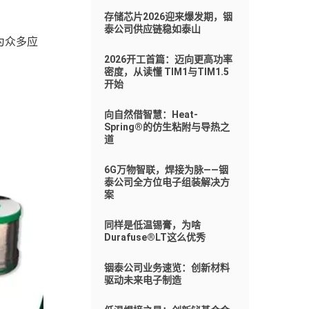
存储芯片2026迎来爆发期，铟
泰公司供应链稳如泰山
为众多应
2026开工首篇：迈向更高功率
密度，从读懂 TIM1与TIM1.5
开始
向自然借智慧：Heat-
Spring®的仿生粘附与导热之
道
6G万物智联，焊接为脉——铟
泰公司全方位电子组装解决方
案
同样是低温锡膏，为啥
Durafuse®LT这么优秀
铟泰公司业务速览：创新材料
驱动未来电子制造