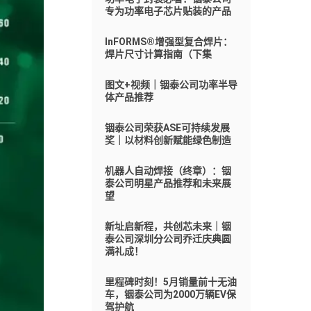
专为功率电子芯片贴装的产品
InFORMS®增强型复合焊片：
焊片尺寸计算指南（下集
图文+视频｜铟泰公司功率半导
体产品推荐
铟泰公司荣获ASE可持续发展
奖｜以材料创新赋能绿色制造
机器人自动焊接（终章）：铟
泰公司明星产品推荐和未来展
望
新址启新程，共创芯未来｜铟
泰公司深圳分公司乔迁庆典圆
满礼成！
里程碑时刻！5月销量前十无油
车，铟泰公司为2000万辆EV保
驾护航