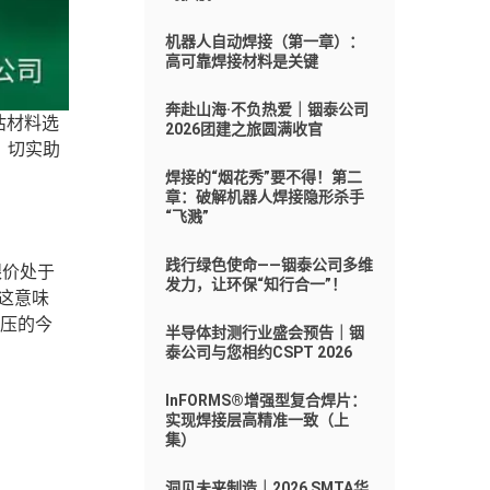
机器人自动焊接（第一章）：
高可靠焊接材料是关键
奔赴山海·不负热爱｜铟泰公司
估材料选
2026团建之旅圆满收官
，切实助
焊接的“烟花秀”要不得！第二
章：破解机器人焊接隐形杀手
“飞溅”
践行绿色使命——铟泰公司多维
银价处于
发力，让环保“知行合一”！
。这意味
压的今
半导体封测行业盛会预告｜铟
泰公司与您相约CSPT 2026
InFORMS®增强型复合焊片：
实现焊接层高精准一致（上
集）
洞见未来制造｜2026 SMTA华