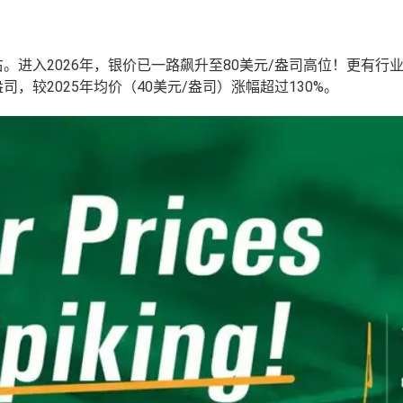
右。进入2026年，银价已一路飙升至80美元/盎司高位！更有行
司，较2025年均价（40美元/盎司）涨幅超过130%。