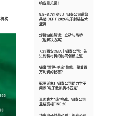
响应是关键！
8.5~8.7西安见！铟泰公司邀您
业机构
共赴ICEPT 2026电子封装技术
盛宴
焊接缺陷解读：立碑与吊桥
（附解决方案）
7.23西安CEIA｜铟泰公司：先
进封装材料的协同创新之道
锡膏“暂停-响应”性能，藏着百
万利润的秘密？
冠军诞生！铟泰公司助力学子
问鼎“电子散热奥林匹克”
直面算力“热”挑战，铟泰公司
重装亮相FINE 20
功率电子封装必看：铟泰公司