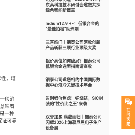
东高科技技术研讨会邀您共探
绿色智能新篇章
Indium12.9 HF：低银合金的
“最佳拍档”助焊剂
三喜临门｜铟泰公司两款创新
产品斩获三项行业顶级大奖
银价高位如何破局？铟泰公司
低银合金选型指南请查收
靠性，堪
铟泰公司邀您相约中国国际数
据中心液冷关键技术年会
告别银价焦虑！铜烧结，SiC封
及一般消
装的“性价比之王”来袭
能意味着
在
是一种
线
双誉加冕·满载而归｜铟泰公司
客
保证可靠
闪耀2026上海慕尼黑电子生产
服
设备展