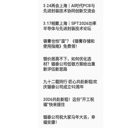
3.24再会上海｜AI时代PCB与
先进封装技术协同创新交流会
3.17相聚上海｜SPT2026功率
半导体与先进封装技术论坛
锡膏也怕“湿”？《锡膏存储和
使用指南》免费领！
银价居高不下，如何优化选
材？铟泰公司低银方案给出重
新评估新思路
九十二载同行·匠心共赴新程|欢
庆铟泰公司成立92周年
2026共赴新程！这份“开工祝
福”快来接住
铟泰公司祝大家马年大吉，幸
福安康！