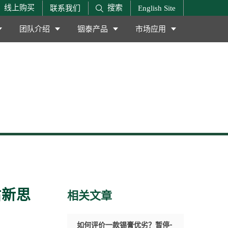
搜索
线上购买
联系我们
English Site
团队介绍
铟泰产品
市场应用
估新思
相关文章
如何评价一款锡膏优劣？暂停-