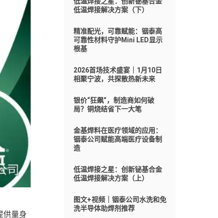
低温焊接之星：创新铋基合金
低温焊接解决方案（下）
精准配光，可靠赋能：铟泰高
可靠性材料守护Mini LED显示
根基
2026首场技术盛宴｜1月10日
相聚宁波，共探散热新未来
银价“狂飙”，制造商如何破
局？铜烧结省下一大笔
金基焊料在医疗领域的应用：
铟泰公司赋能高端医疗设备制
造
低温焊接之星：创新铋基合金
低温焊接解决方案（上）
图文+视频｜铟泰公司水洗和免
洗半导体助焊剂推荐
提供量身