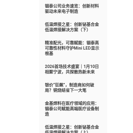
铟泰公司业务速览：创新材料
驱动未来电子制造
低温焊接之星：创新铋基合金
低温焊接解决方案（下）
精准配光，可靠赋能：铟泰高
可靠性材料守护Mini LED显示
根基
2026首场技术盛宴｜1月10日
相聚宁波，共探散热新未来
银价“狂飙”，制造商如何破
局？铜烧结省下一大笔
金基焊料在医疗领域的应用：
铟泰公司赋能高端医疗设备制
造
低温焊接之星：创新铋基合金
低温焊接解决方案（上）