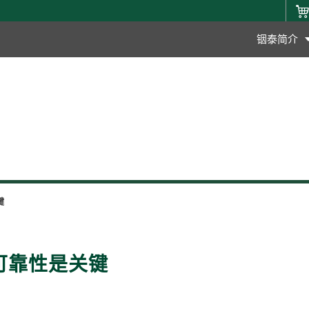
铟泰简介
键
可靠性是关键