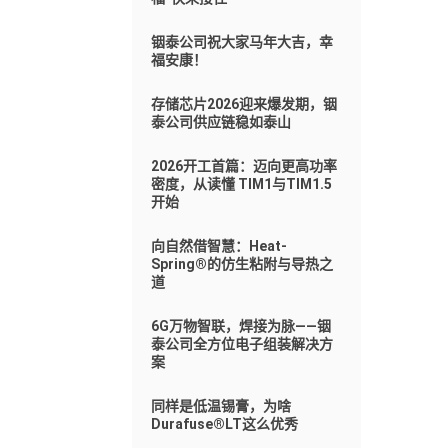
铟泰公司祝大家马年大吉，幸
福安康！
存储芯片2026迎来爆发期，铟
泰公司供应链稳如泰山
2026开工首篇：迈向更高功率
密度，从读懂 TIM1与TIM1.5
开始
向自然借智慧：Heat-
Spring®的仿生粘附与导热之
道
6G万物智联，焊接为脉——铟
泰公司全方位电子组装解决方
案
同样是低温锡膏，为啥
Durafuse®LT这么优秀