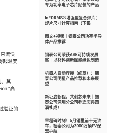
专为功率电子芯片贴装的产品
InFORMS®增强型复合焊片：
焊片尺寸计算指南（下集
图文+视频｜铟泰公司功率半导
体产品推荐
、直流快
铟泰公司荣获ASE可持续发展
奖｜以材料创新赋能绿色制造
得起温度
机器人自动焊接（终章）：铟
泰公司明星产品推荐和未来展
的。其
望
on™高
新址启新程，共创芯未来｜铟
泰公司深圳分公司乔迁庆典圆
满礼成！
经过验证的
里程碑时刻！5月销量前十无油
车，铟泰公司为2000万辆EV保
驾护航