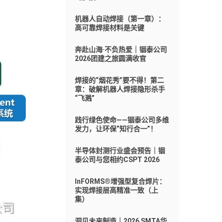
机器人自动焊接（第一章）：
高可靠焊接材料是关键
奔赴山海·不负热爱｜铟泰公司
2026团建之旅圆满收官
焊接的“烟花秀”要不得！第二
章：破解机器人焊接隐形杀手
“飞溅”
践行绿色使命——铟泰公司多维
发力，让环保“知行合一”！
半导体封测行业盛会预告｜铟
泰公司与您相约CSPT 2026
InFORMS®增强型复合焊片：
实现焊接层高精准一致（上
集）
洞见未来制造｜2026 SMTA华