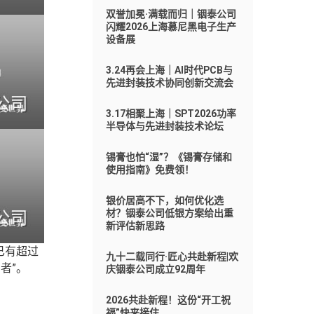
双誉加冕·满载而归｜铟泰公司
闪耀2026上海慕尼黑电子生产
设备展
3.24再会上海｜AI时代PCB与
先进封装技术协同创新交流会
3.17相聚上海｜SPT2026功率
半导体与先进封装技术论坛
锡膏也怕“湿”？《锡膏存储和
使用指南》免费领！
银价居高不下，如何优化选
材？铟泰公司低银方案给出重
新评估新思路
已有超过
九十二载同行·匠心共赴新程|欢
者”。
庆铟泰公司成立92周年
2026共赴新程！这份“开工祝
福”快来接住