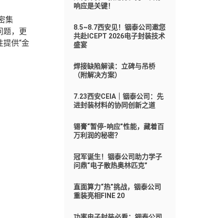
响应是关键！
密集
8.5~8.7西安见！铟泰公司邀您
问题，更
共赴ICEPT 2026电子封装技术
提供“金
盛宴
焊接缺陷解读：立碑与吊桥
（附解决方案）
7.23西安CEIA｜铟泰公司：先
进封装材料的协同创新之道
锡膏“暂停-响应”性能，藏着百
万利润的秘密？
冠军诞生！铟泰公司助力学子
问鼎“电子散热奥林匹克”
直面算力“热”挑战，铟泰公司
重装亮相FINE 20
功率电子封装必看：铟泰公司