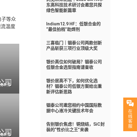
东高科技技术研讨会邀您共探
绿色智能新篇章
电子等众
Indium12.9 HF：低银合金的
回流温度
“最佳拍档”助焊剂
三喜临门｜铟泰公司两款创新
产品斩获三项行业顶级大奖
银价高位如何破局？铟泰公司
低银合金选型指南请查收
银价居高不下，如何优化选
材？铟泰公司低银方案给出重
新评估新思路
铟泰公司邀您相约中国国际数
据中心液冷关键技术年会
在
线
客
告别银价焦虑！铜烧结，SiC封
服
装的“性价比之王”来袭