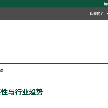
铟泰简介
趋势
要性与行业趋势