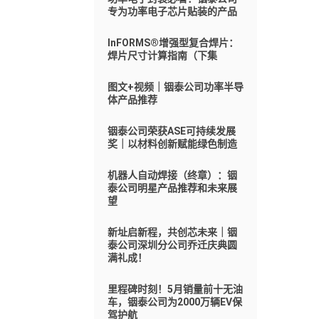
专为功率电子芯片贴装的产品
InFORMS®增强型复合焊片：
焊片尺寸计算指南（下集
图文+视频｜铟泰公司功率半导
体产品推荐
铟泰公司荣获ASE可持续发展
奖｜以材料创新赋能绿色制造
机器人自动焊接（终章）：铟
泰公司明星产品推荐和未来展
望
新址启新程，共创芯未来｜铟
泰公司深圳分公司乔迁庆典圆
满礼成！
里程碑时刻！5月销量前十无油
车，铟泰公司为2000万辆EV保
驾护航