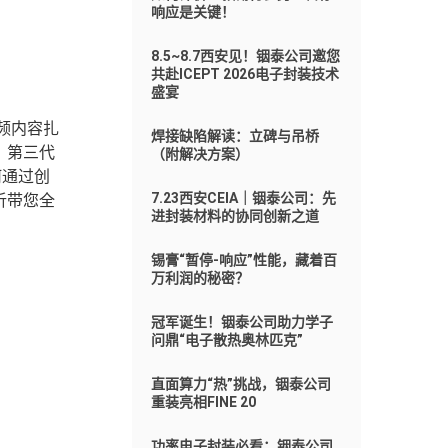
响应是关键！
8.5~8.7西安见！铟泰公司邀您
共赴ICEPT 2026电子封装技术
盛宴
频内容扎
焊接缺陷解读：立碑与吊桥
、第三代
（附解决方案）
何通过创
7.23西安CEIA｜铟泰公司：先
析带您全
进封装材料的协同创新之道
锡膏“暂停-响应”性能，藏着百
万利润的秘密？
冠军诞生！铟泰公司助力学子
问鼎“电子散热奥林匹克”
直面算力“热”挑战，铟泰公司
重装亮相FINE 20
功率电子封装必看：铟泰公司