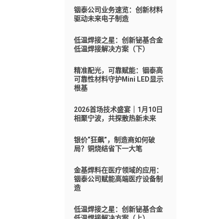
铟泰公司业务速览：创新材料
驱动未来电子制造
低温焊接之星：创新铋基合金
低温焊接解决方案（下）
精准配光，可靠赋能：铟泰高
可靠性材料守护Mini LED显示
根基
2026首场技术盛宴｜1月10日
相聚宁波，共探散热新未来
银价“狂飙”，制造商如何破
局？铜烧结省下一大笔
金基焊料在医疗领域的应用：
铟泰公司赋能高端医疗设备制
造
低温焊接之星：创新铋基合金
低温焊接解决方案（上）