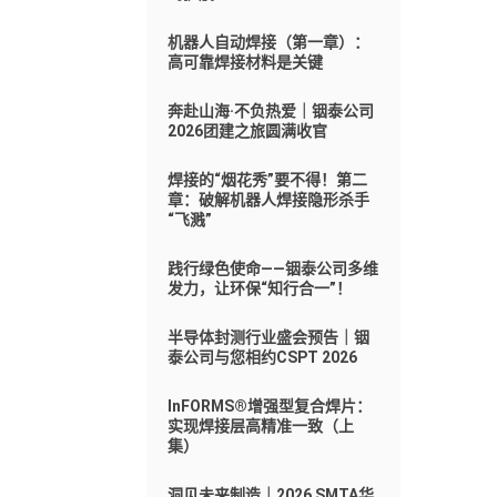
机器人自动焊接（第一章）：
高可靠焊接材料是关键
奔赴山海·不负热爱｜铟泰公司
2026团建之旅圆满收官
焊接的“烟花秀”要不得！第二
章：破解机器人焊接隐形杀手
“飞溅”
践行绿色使命——铟泰公司多维
发力，让环保“知行合一”！
半导体封测行业盛会预告｜铟
泰公司与您相约CSPT 2026
InFORMS®增强型复合焊片：
实现焊接层高精准一致（上
集）
洞见未来制造｜2026 SMTA华