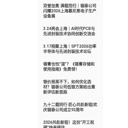
双誉加冕·满载而归｜铟泰公司
闪耀2026上海慕尼黑电子生产
设备展
3.24再会上海｜AI时代PCB与
先进封装技术协同创新交流会
3.17相聚上海｜SPT2026功率
半导体与先进封装技术论坛
锡膏也怕“湿”？《锡膏存储和
使用指南》免费领！
银价居高不下，如何优化选
材？铟泰公司低银方案给出重
新评估新思路
九十二载同行·匠心共赴新程|欢
庆铟泰公司成立92周年
2026共赴新程！这份“开工祝
福”快来接住