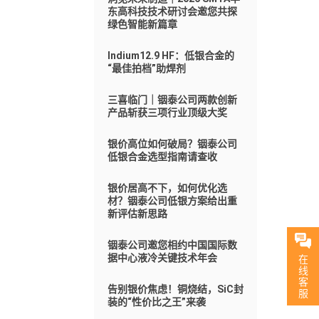
东高科技技术研讨会邀您共探
绿色智能新篇章
Indium12.9 HF：低银合金的
“最佳拍档”助焊剂
三喜临门｜铟泰公司两款创新
产品斩获三项行业顶级大奖
银价高位如何破局？铟泰公司
低银合金选型指南请查收
银价居高不下，如何优化选
材？铟泰公司低银方案给出重
新评估新思路
铟泰公司邀您相约中国国际数
据中心液冷关键技术年会
在
线
客
告别银价焦虑！铜烧结，SiC封
服
装的“性价比之王”来袭