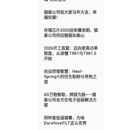
铟泰公司祝大家马年大吉，幸
福安康！
存储芯片2026迎来爆发期，铟
泰公司供应链稳如泰山
2026开工首篇：迈向更高功率
密度，从读懂 TIM1与TIM1.5
开始
向自然借智慧：Heat-
Spring®的仿生粘附与导热之
道
6G万物智联，焊接为脉——铟
泰公司全方位电子组装解决方
案
同样是低温锡膏，为啥
Durafuse®LT这么优秀