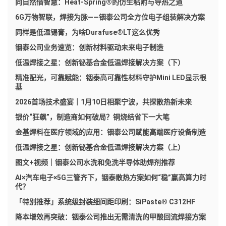
向自然借智慧：Heat-Spring®的仿生粘附与导热之道
6G万物智联，焊接为脉——铟泰公司全方位电子组装解决方案
同样是低温锡膏，为啥Durafuse®LT这么优秀
铟泰公司业务速览：创新材料驱动未来电子制造
低温焊接之星：创新铋基合金低温焊接解决方案（下）
精准配光，可靠赋能：铟泰高可靠性材料守护Mini LED显示根
基
2026首场技术盛宴｜1月10日相聚宁波，共探散热新未来
银价“狂飙”，制造商如何破局？铜烧结省下一大笔
金基焊料在医疗领域的应用：铟泰公司赋能高端医疗设备制造
低温焊接之星：创新铋基合金低温焊接解决方案（上）
图文+视频｜铟泰公司水洗和免洗半导体助焊剂推荐
AI×汽车电子×5G三管齐下，铟泰散热方案如何“稳”赢高算力时
代？
「特别推荐」系统级封装细间距印刷：SiPaste® C312HF
降本增效再突破：铟泰公司推出无需清洗的甲酸回流焊接方案