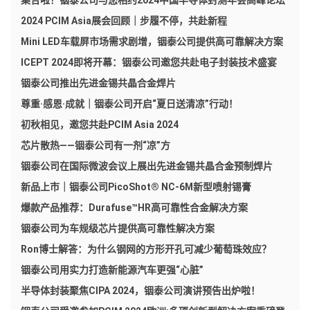
集合啦！铟泰公司与您相约2024中国半导体封测年会高峰论坛
2024 PCIM Asia展会回顾｜步履不停，共赴新程
Mini LED车载屏市场需求剧增，铟泰公司提供高可靠解决方案
ICEPT 2024即将开幕：铟泰公司邀您共赴电子封装技术盛宴
铟泰公司推出先进金锡共晶合金焊片
尊重·感恩·成就｜铟泰公司开启“夏日送清凉”行动！
初秋相见，邀您共赴PCIM Asia 2024
芯片散热——铟泰公司有一剂“凉”方
铟泰公司在国际微波会议上展出先进金锡共晶合金预制焊片
新品上市｜铟泰公司PicoShot® NC-6M新型喷射锡膏
爆款产品推荐：Durafuse™HR高可靠性合金解决方案
铟泰公司为车规级芯片提供高可靠性解决方案
Ron博士解答：为什么钢网的方形开孔可减少葡萄珠效应？
铟泰公司用实力打造新能源汽车更强“心脏”
半导体封装聚焦CIPA 2024，铟泰公司演讲预告出炉啦！