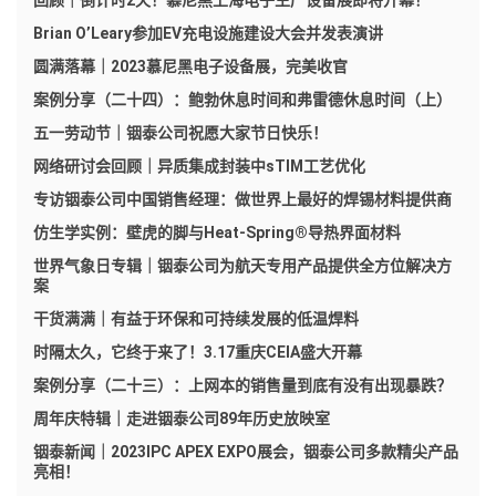
回顾｜倒计时2天！慕尼黑上海电子生产设备展即将开幕！
Brian O’Leary参加EV充电设施建设大会并发表演讲
圆满落幕｜2023慕尼黑电子设备展，完美收官
案例分享（二十四）：鲍勃休息时间和弗雷德休息时间（上）
五一劳动节｜铟泰公司祝愿大家节日快乐！
网络研讨会回顾｜异质集成封装中sTIM工艺优化
专访铟泰公司中国销售经理：做世界上最好的焊锡材料提供商
仿生学实例：壁虎的脚与Heat-Spring®导热界面材料
世界气象日专辑｜铟泰公司为航天专用产品提供全方位解决方
案
干货满满｜有益于环保和可持续发展的低温焊料
时隔太久，它终于来了！3.17重庆CEIA盛大开幕
案例分享（二十三）：上网本的销售量到底有没有出现暴跌？
周年庆特辑｜走进铟泰公司89年历史放映室
铟泰新闻｜2023IPC APEX EXPO展会，铟泰公司多款精尖产品
亮相！