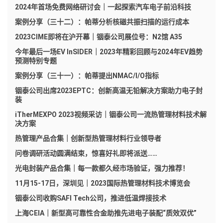
2024年首场免费网络研讨会｜一起探索汽车电子前沿科技
案例分享（三十二）：帕蒂分析核磁共振扫描的运行成本
2023CIME即将在沪开幕｜铟泰公司展位号：N2馆 A35
今年最后一场EV InSIDER｜2023年精彩回顾与2024年EV趋势
预测特别专题
案例分享（三十一）：帕蒂提出NMAC/I/O指标
铟泰公司出席2023EPTC：创新高温无铅解决方案助力电子封
装
iTherMEXPO 2023视频采访｜铟泰公司一流热管理材料技术解
决方案
热管理产品合集｜创新型热管理材料行业领导者
问卷调研活动圆满结束，惊喜好礼即将派送……
光电封装产品合集｜每一款都久经市场验证，强力推荐！
11月15-17日，深圳见｜2023国际热管理材料技术博览会
铟泰公司收购SAFI Tech公司，推进低温焊接技术
上海CEIA｜新型高可靠性合金助推先进电子装配“质效双优”