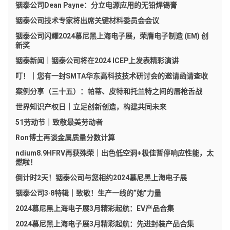
铟泰公司Dean Payne：分立电源应用的无铅焊锡膏
铟泰公司技术专家将出席关键材料委员会会议
铟泰公司闪耀2024慕尼黑上海电子展，荣膺电子制造 (EM) 创
新奖
铟泰新闻｜铟泰公司将在2024 ICEP上发表精彩演讲
叮！｜您有一封SMTA华东高科技技术研讨会的邀请函请查收
案例分享（三十五）：帕蒂、皮特和托兰特之间的唇枪舌战
世界知识产权日｜立足创新创造，构建共同未来
51劳动节｜致敬最美劳动者
Ron博士再谈金属质量分数计算
ndium8.9HFRV再获殊荣｜出色低空洞+极佳暂停响应性能，太
燃啦！
倒计时2天！铟泰公司与您相约2024慕尼黑上海电子展
铟泰公司3·8特辑｜致敬！生产一线的“她”力量
2024慕尼黑上海电子展3月精彩起航：EV产品合集
2024慕尼黑上海电子展3月精彩起航：先进封装产品合集