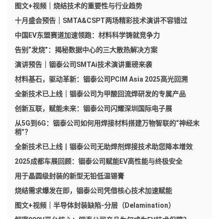
图文+视频｜烧结技术的重要性与行业趋势
十月盛会预告｜SMTA&CSPT两场精彩技术演讲不容错过
中国EV东盟赛道加速领跑：材料科学铸就竞争力
告别“发烧”：揭秘数据中心的三大散热解决方案
演讲预告｜铟泰公司SMTAi技术演讲重磅来袭
材料基石，驱动革新：铟泰公司PCIM Asia 2025高光回溯
全新技术已上线｜铟泰公司为甲酸回流焊研发的专属产品
创新互联，赋能未来：铟泰公司闪耀深圳国际电子展
从5G到6G：铟泰公司如何用焊接材料搭建万物智联的“神经末
梢”？
全新技术已上线丨铟泰公司无助焊剂焊接技术助您降本增效
2025成都车展回顾：铟泰公司赋能EV高性能与终极安全
用于晶圆级封装的新型无铅低温锡膏
烧结需求爆发在即，铟泰公司凭借核心技术加速赋能
图文+视频｜半导体封装缺陷-分层（Delamination）