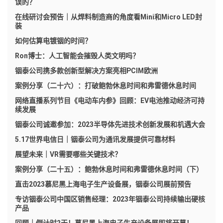
误的？
在线研讨会预告｜从焊料制造商的角度看Mini和Micro LED封
装
如何估算电镀铟的时间？
Ron博士：人工智能会摧毁人类文明吗？
铟泰公司携多款创新型解决方案亮相PCIM欧洲
案例分享（二十六）：打破鲍勃休息时间和弗雷德休息时间
网络直播系列节目《电动车内参》回顾：EV电池推动经济可持
续发展
铟泰公司诚邀参加：2023半导体先进技术创新发展和机遇大会
5.17世界电信日｜铟泰公司为通讯发展提供可靠材料
展望未来｜VR需要哪些关键技术？
案例分享（二十五）：鲍勃休息时间和弗雷德休息时间（下）
直击2023慕尼黑上海电子生产设备展，铟泰公司展前预告
专访铟泰公司中国区销售经理：2023年铟泰公司持续输出硬核
产品