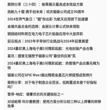
案例分享（三十四）：帕蒂展示最具成本效益方案
扬帆九十载·携手创未来｜欢庆铟泰公司成立90周年
2024世界气象日｜“铟”你出彩·为航天应用按下加速键
金锡共晶合金的选择：金层比计算公式快来领取
铜烧结材料将在电力电子芯片贴装应用中大放异彩
前沿视点｜2023年半导体行业挑战与2024年前景展望
2024慕尼黑上海电子展3月精彩起航：光电封装产品合集
喜讯｜捷普无锡授予铟泰公司“最佳供应商”奖
2024慕尼黑上海电子展3月精彩起航：热管理产品合集先睹为
快
铟泰公司在SPIE West展出精密金基芯片焊接预成型焊片
案例分享：对于电子制造企业而言，低购置成本是个好指标
吗？
暂停-响应：锡膏优劣的关键指标之一
对话帕蒂·科尔曼教授：使用方差分析比较三种以上焊膏的转移
效率