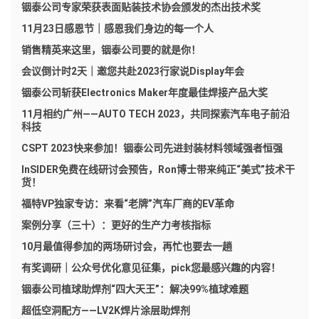
铟泰公司专家荣获表面贴装技术协会颁发的杰出技术奖
11月23日感恩节｜感恩我们身边的每一个人
销售精英来这里，铟泰公司要的就是你！
会议倒计时2天｜邀您共赴2023行家说Display年会
铟泰公司斩获Electronics Maker年度最佳焊接产品大奖
11月相约广州——AUTO TECH 2023，共同探索汽车电子前沿
科技
CSPT 2023快来参加！铟泰公司先进封装材料领域强者恒强
InSIDER免费在线研讨会预告，Ron博士带来纯正“美式”技术干
货！
福特VP独家专访：来看“老牌”汽车厂商的EV革命
案例分享（三十）：更好的生产力考核指标
10月最值得参加的两场研讨会，再忙也要去一趟
有奖调研｜公众号优化意见征集，pick您最感兴趣的内容！
铟泰公司植球助焊剂“四大天王”：解决99%植球难题
超低空洞配方——LV2K焊片涂层助焊剂