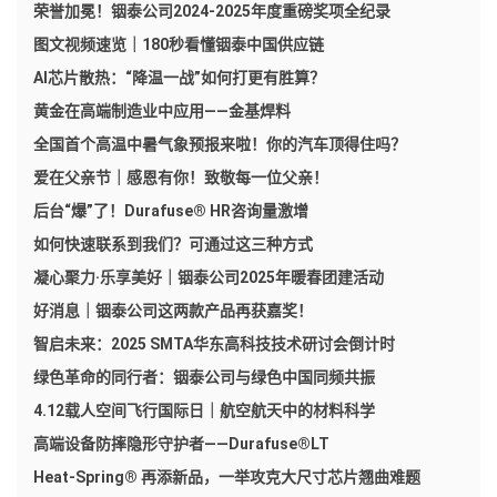
荣誉加冕！铟泰公司2024-2025年度重磅奖项全纪录
图文视频速览｜180秒看懂铟泰中国供应链
AI芯片散热：“降温一战”如何打更有胜算？
黄金在高端制造业中应用——金基焊料
全国首个高温中暑气象预报来啦！你的汽车顶得住吗？
爱在父亲节｜感恩有你！致敬每一位父亲！
后台“爆”了！Durafuse® HR咨询量激增
如何快速联系到我们？可通过这三种方式
凝心聚力·乐享美好｜铟泰公司2025年暖春团建活动
好消息｜铟泰公司这两款产品再获嘉奖！
智启未来：2025 SMTA华东高科技技术研讨会倒计时
绿色革命的同行者：铟泰公司与绿色中国同频共振
4.12载人空间飞行国际日｜航空航天中的材料科学
高端设备防摔隐形守护者——Durafuse®LT
Heat-Spring® 再添新品，一举攻克大尺寸芯片翘曲难题