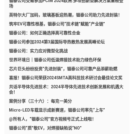
铟泰公司受邀参加PCIM 2024欧洲:多项创新型解决方案重磅登
场
英特尔大厂加码，玻璃基板迎热潮，铟泰公司助力先进封装！
筑牢EV可靠性根基，铟泰公司“技术链”赋能“产业链”
铟泰公司：如何正确选择高可靠性合金
铟泰公司参加2024第3届国际导热散热发展高峰论坛
铟泰公司：实力应对微型化挑战
世界环境日｜铟泰公司低温焊接技术助力绿色环保
芯片巨头纷纷投资“先进封装”，铟泰公司可靠产品添薪助燃
喜报！铟泰公司荣获2024SMTA高科技技术研讨会最佳论文奖
共话半导体先进技术：2024半导体先进技术创新发展和机遇大
会！
案例分享（三十六）：每克一美分
Micro-LED车载显示成新赛道，铟泰公司率先“上车”
@所有人，“铟泰公司”官方视频号正式上线啦！
铟泰公司“质”敬EV，对焊接缺陷说“NO”