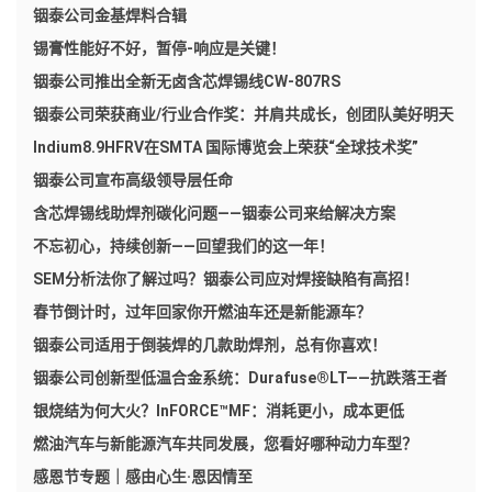
铟泰公司金基焊料合辑
锡膏性能好不好，暂停-响应是关键！
铟泰公司推出全新无卤含芯焊锡线CW-807RS
铟泰公司荣获商业/行业合作奖：并肩共成长，创团队美好明天
Indium8.9HFRV在SMTA 国际博览会上荣获“全球技术奖”
铟泰公司宣布高级领导层任命
含芯焊锡线助焊剂碳化问题——铟泰公司来给解决方案
不忘初心，持续创新——回望我们的这一年！
SEM分析法你了解过吗？铟泰公司应对焊接缺陷有高招！
春节倒计时，过年回家你开燃油车还是新能源车？
铟泰公司适用于倒装焊的几款助焊剂，总有你喜欢！
铟泰公司创新型低温合金系统：Durafuse®LT——抗跌落王者
银烧结为何大火？InFORCE™MF：消耗更小，成本更低
燃油汽车与新能源汽车共同发展，您看好哪种动力车型？
感恩节专题｜感由心生·恩因情至