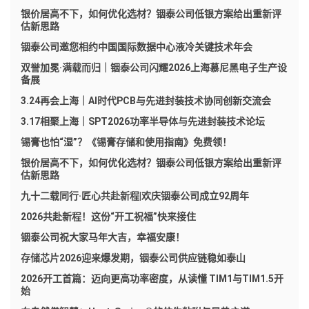
银价居高不下，如何优化选材？铟泰公司低银方案给出重新评
估新思路
铟泰公司邀您相约中国国际数据中心液冷关键技术年会
双誉加冕·满载而归｜铟泰公司闪耀2026上海慕尼黑电子生产设
备展
3.24再会上海｜AI时代PCB与先进封装技术协同创新交流会
3.17相聚上海｜SPT2026功率半导体与先进封装技术论坛
锡膏也怕“湿”？《锡膏存储和使用指南》免费领！
银价居高不下，如何优化选材？铟泰公司低银方案给出重新评
估新思路
九十二载同行·匠心共赴新程|欢庆铟泰公司成立92周年
2026共赴新程！这份“开工祝福”快来接住
铟泰公司祝大家马年大吉，幸福安康！
存储芯片2026迎来爆发期，铟泰公司供应链稳如泰山
2026开工首篇：迈向更高功率密度，从读懂 TIM1与TIM1.5开
始