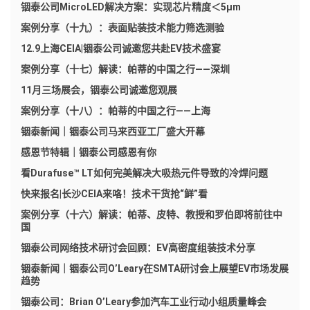
铟泰公司MicroLED解决方案：实现芯片精度＜5μm
案例分享（十九）：表面贴装技术能力筛选测验
12.9上海CEIA|铟泰公司诚邀您共赴EV技术盛宴
案例分享（十七）解读：帕蒂的中国之行——深圳
11月三场展会，铟泰公司诚邀您观展
案例分享（十八）：帕蒂的中国之行——上海
铟泰新闻｜铟泰公司马来西亚工厂盛大开幕
感恩节特辑｜铟泰公司感恩有你
看Durafuse™ LT如何完美解决大吸热元件导致的冷焊问题
快来报名|长沙CEIA来咯！技术干货抢“鲜”看
案例分享（十六）解读：帕蒂、皮特、教授和罗伯即将前往中
国
铟泰公司网络技术研讨会回顾：EV高密度组装技术分享
铟泰新闻｜铟泰公司O’Leary在SMTA研讨会上展望EV市场发展
趋势
铟泰公司：Brian O’Leary参加汽车工业行动小组质量峰会