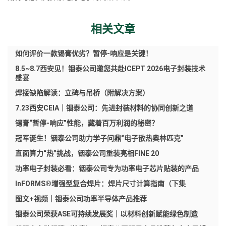
相关文章
如何评价一款锡膏优劣？暂停-响应是关键！
8.5~8.7西安见！铟泰公司邀您共赴ICEPT 2026电子封装技术
盛宴
焊接缺陷解读：立碑与吊桥（附解决方案）
7.23西安CEIA｜铟泰公司：先进封装材料的协同创新之道
锡膏“暂停-响应”性能，藏着百万利润的秘密？
冠军诞生！铟泰公司助力学子问鼎“电子散热奥林匹克”
直面算力“热”挑战，铟泰公司重装亮相FINE 20
功率电子封装必看：铟泰公司专为功率电子芯片贴装的产品
InFORMS®增强型复合焊片：焊片尺寸计算指南（下集
图文+视频｜铟泰公司功率半导体产品推荐
铟泰公司荣获ASE可持续发展奖｜以材料创新赋能绿色制造