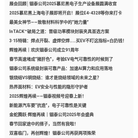
展会回顾│铟泰公司2025慕尼黑电子生产设备展圆满收官
2025慕尼黑上海电子展即将开启！展位E4-4328等你来打卡
最美女神节——致敬材料科学中的“她力量”
InTACK™破局之道：晋级功率模块封装夹具首选方案
3·15特辑：焊点开裂、虚焊空焊……买EV不盯这指标=白扔钱！
辉煌再续｜欢庆铟泰公司成立91周年
春节高速堵成“猪肝色”，考验EV电气可靠性的时候到了
铟泰公司系统级封装可靠产品：加速AI算力和应用落地
银烧结VS铜烧结：谁才是烧结领域的未来之星？
热界面材料：EV安全与性能的隐形守护者
2025辉煌再续——铟泰视频号迎春上新！
新能源汽车要“抗造”，电子可靠性是关键
金蛇腾跃·辉煌再续｜铟泰公司2025年会盛典
春节回家途中的搭子，当然有我啦！
双喜临门，再创辉煌！铟泰公司再获两项殊荣