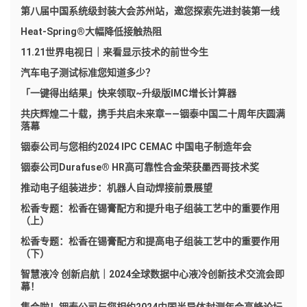
第八届中国系统级封装大会苏州站，邀您探索先进封装第一线
Heat-Spring®大幅降低接触热阻
11.21世界电视日｜来看显示技术的前世今生
汽车电子测试标准您知道多少？
「一键得出结果」快来领取~升级版IMC增长计算器
共庆辉煌二十载，携手共启未来章——铟泰中国二十周年庆圆满
落幕
铟泰公司与您相约2024 IPC CEMAC 中国电子制造年会
铟泰公司Durafuse® HR高可靠性合金荣获墨西哥技术奖
推动电子组装进步：机器人自动焊接前景展望
松香专题：松香在锡膏配方和提升电子组装工艺中的重要作用
（上）
松香专题：松香在锡膏配方和提高电子组装工艺中的重要作用
（下）
智慧液冷 创新启航｜2024全球数据中心液冷创新技术交流会即
幕！