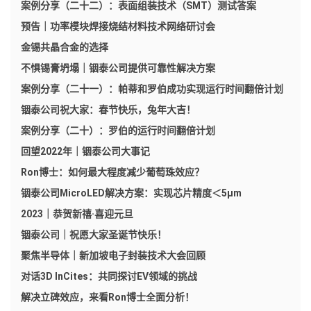
案例分享（二十二）：表面组装技术（SMT）测试答案
预告｜功率模块焊接烧结材料技术网络研讨会
金锡共晶合金的选择
不惧锡膏坍塌｜铟泰公司提供可靠性解决方案
案例分享（二十一）：帕蒂和罗伯成功实现运行时间翻倍计划
铟泰公司祝大家：春节快乐，兔年大吉！
案例分享（二十）：罗伯的运行时间翻倍计划
回望2022年｜铟泰公司大事记
Ron博士：如何最大程度减少葡萄珠效应？
铟泰公司MicroLED解决方案：实现芯片精度＜5μm
2023｜恭贺新禧·喜迎元旦
铟泰公司｜祝愿大家圣诞节快乐！
聚焦半导体｜新加坡电子封装技术大会回顾
对话3D InCites：共同探讨EV领域的挑战
解决立碑效应，来看Ron博士全面分析！