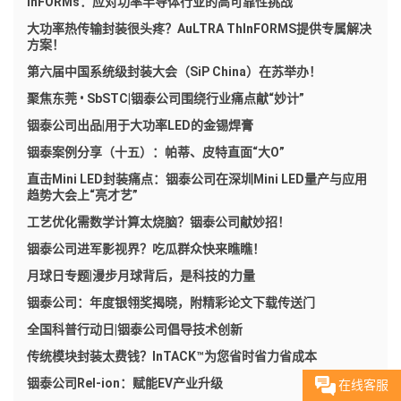
InFORMs：应对功率半导体行业的高可靠性挑战
大功率热传输封装很头疼？AuLTRA ThInFORMS提供专属解决
方案！
第六届中国系统级封装大会（SiP China）在苏举办！
聚焦东莞 • SbSTC|铟泰公司围绕行业痛点献“妙计”
铟泰公司出品|用于大功率LED的金锡焊膏
铟泰案例分享（十五）：帕蒂、皮特直面“大O”
直击Mini LED封装痛点：铟泰公司在深圳Mini LED量产与应用
趋势大会上“亮才艺”
工艺优化需数学计算太烧脑？铟泰公司献妙招！
铟泰公司进军影视界？吃瓜群众快来瞧瞧！
月球日专题|漫步月球背后，是科技的力量
铟泰公司：年度银翎奖揭晓，附精彩论文下载传送门
全国科普行动日|铟泰公司倡导技术创新
传统模块封装太费钱？InTACK™为您省时省力省成本
铟泰公司Rel-ion：赋能EV产业升级
在线客服