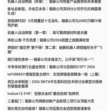
机器人自动焊接（终章）：铟泰公司明星产品推荐和未来展望
新址启新程，共创芯未来｜铟泰公司深圳分公司乔迁庆典圆满
礼成！
里程碑时刻！5月销量前十无油车，铟泰公司为2000万辆EV保
驾护航
机器人自动焊接（第一章）：高可靠焊接材料是关键
奔赴山海·不负热爱｜铟泰公司2026团建之旅圆满收官
焊接的“烟花秀”要不得！第二章：破解机器人焊接隐形杀手“飞
溅”
践行绿色使命——铟泰公司多维发力，让环保“知行合一”！
半导体封测行业盛会预告｜铟泰公司与您相约CSPT 2026
InFORMS®增强型复合焊片：实现焊接层高精准一致（上集）
洞见未来制造｜2026 SMTA华东高科技技术研讨会邀您共探绿
色智能新篇章
Indium12.9 HF：低银合金的“最佳拍档”助焊剂
三喜临门｜铟泰公司两款创新产品斩获三项行业顶级大奖
银价高位如何破局？铟泰公司低银合金选型指南请查收