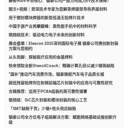
解密900V平台核心：铟泰公司产品为何成为EV技术保障？
图文+视频｜资深技术专家为您解答焊接型导热界面材料
用于塑封模块焊接的新型低温无铅焊片技术
中国手游产业再攀巅峰：高性能手机中的材料科学
铜烧结技术：驱动电力电子未来的创新材料
展会盛邀｜Elexcon 2025深圳国际电子展 铟泰公司携创新封装
方案与您相约
从头到脚：探秘医疗应用的金基焊料
快来领取全新StencilCoach：精确计算孔径以减少锡珠缺陷
“国补”推动汽车消费市场，铟泰铸就汽车电子品质长城
超低残留助焊剂在射频前端芯片封装中的应用与可靠性研究
合辑推荐：运用于PCBA组装的高可靠性锡膏
银烧结：SiC芯片封装和模块封装的核心工艺
「SMT缺陷干货」少锡+枕头效应缺陷
铟泰公司全方位电子组装解决方案：赋能网络基础设施创新升
级