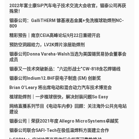
2022年富士康SiP汽车电子技术交流大会收官，铟泰公司再获
殊荣！
铟泰公司：GalliTHERM 镓基液态金属+免洗植球助焊剂NC-
809
精彩预告｜南京CEIA高峰论坛9月22日重磅开启
预防空洞超给力，LV2K焊片涂层助焊剂
铟泰公司Donna Vareha-Walsh当选为美国锡贸易协会董事会
成员
铟泰又一技术突破新品：“六边形战士”CW-818含芯焊锡线
铟泰公司Indium12.8HF获电子制造 (EM) 创新奖
Brian O’Leary 将出席电动和混合动力汽车技术博览会
植球助焊剂｜一步植球很快，解决封装问题So Easy
网络直播系列节目《电动车内参》回顾：关注海外公共充电站
建设
铟泰公司｜荣获2021年度 Allegro MicroSystems卓越奖
铟泰公司联合SAFI-Tech在极低温焊料方面建立合作