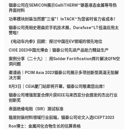
铟泰公司在SEMICON展示GalliTHERM™镓基液态金属等导热
界面材料
功率模块封装当然要“三省”！InTACK™为您省时省力省成本！
铟泰公司亮相史密森尼手机技术展，Durafuse™LT低温应用太
赞啦！
《电动车内参》回顾：探讨中国在EV领域的领先地位
CIOE 2023中国光博会｜铟泰公司先进产品助力精益生产
案例分享（二十九）：用Solder Fortification焊片解决QFN空
洞问题
邀请函｜PCIM Asia 2023铟泰公司展示多项创新型高温无铅解
决方案
8月3日｜CEIA厦门站即将开幕，铟泰公司敬邀您出席！
铟泰公司增强型复合焊片获IEEE马来西亚分会颁发的杰出行业
创新奖
表面绝缘电阻（SIR）测试标准
稳居封装材料领域行业前端，铟泰公司论文入选ICEPT2023
Ron博士：金属间化合物生长的估算表格