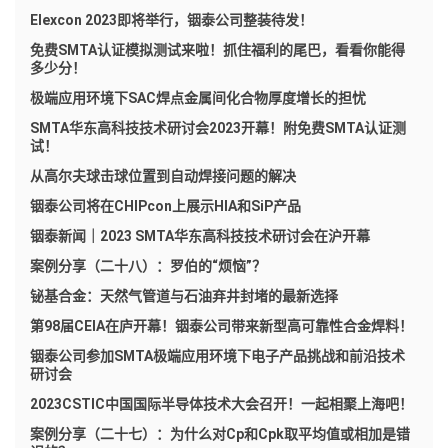
Elexcon 2023即将举行，铟泰公司整装待发！
免费SMTA认证模拟测试来啦！抓住福利的尾巴，看看你能得
多少分！
极端应用环境下SAC焊点金属间化合物厚度增长的担忧
SMTA华东高科技技术研讨会2023开幕！附免费SMTA认证测
试！
从高尔夫球击球位置到自动焊接问题的解决
铟泰公司将在CHIPcon上展示HIA和SiP产品
铟泰新闻｜2023 SMTA华东高科技技术研讨会在沪开幕
案例分享（二十八）：罗伯的“烦恼”？
铋基合金：天然气管道与石油弃井封堵的最新选择
第98届CEIA在庐开幕！铟泰公司带来新型高可靠性合金焊料！
铟泰公司参加SMTA极端应用环境下电子产品挑战和前沿技术
研讨会
2023CSTIC中国国际半导体技术大会召开！一起相聚上海吧！
案例分享（二十七）：为什么对Cp和Cpk取平均值或相加是错