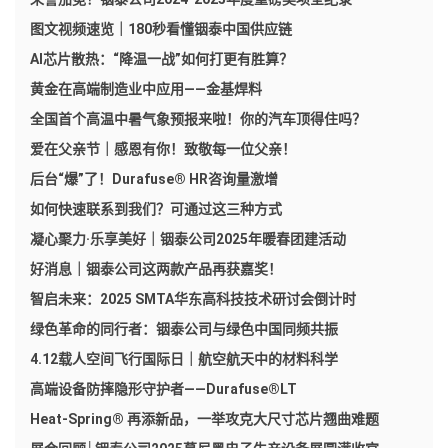
图文视频速览｜180秒看懂铟泰中国供应链
AI芯片散热：“降温一战”如何打更有胜算？
黄金在高端制造业中应用——金基焊料
全国首个高温中暑气象预报来啦！你的汽车顶得住吗？
爱在父亲节｜感恩有你！致敬每一位父亲！
后台“爆”了！Durafuse® HR咨询量激增
如何快速联系到我们？可通过这三种方式
凝心聚力·乐享美好｜铟泰公司2025年暖春团建活动
好消息｜铟泰公司这两款产品再获嘉奖！
智启未来：2025 SMTA华东高科技技术研讨会倒计时
绿色革命的同行者：铟泰公司与绿色中国同频共振
4.12载人空间飞行国际日｜航空航天中的材料科学
高端设备防摔隐形守护者——Durafuse®LT
Heat-Spring® 再添新品，一举攻克大尺寸芯片翘曲难题