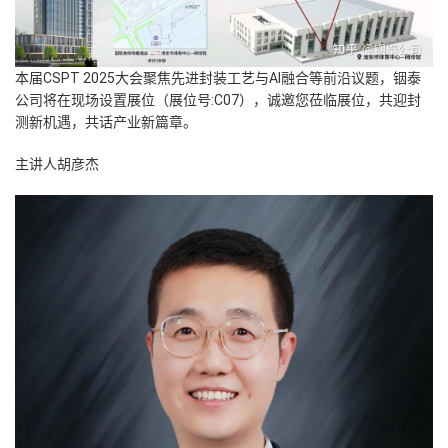
本届CSPT 2025大会聚焦先进封装工艺与AI融合等前沿议题，铟泰
公司将在现场设置展位（展位号:C07），诚邀您莅临展位，共迎封
测新机遇，共话产业新篇章。
主讲人胡彦杰