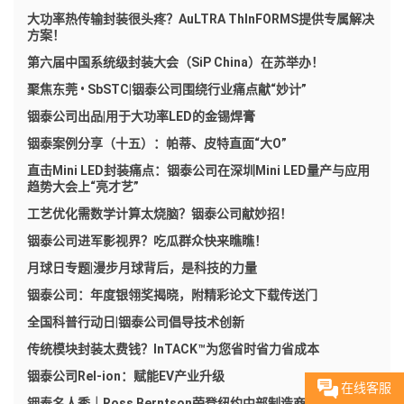
大功率热传输封装很头疼？AuLTRA ThInFORMS提供专属解决
方案！
第六届中国系统级封装大会（SiP China）在苏举办！
聚焦东莞 • SbSTC|铟泰公司围绕行业痛点献“妙计”
铟泰公司出品|用于大功率LED的金锡焊膏
铟泰案例分享（十五）：帕蒂、皮特直面“大O”
直击Mini LED封装痛点：铟泰公司在深圳Mini LED量产与应用
趋势大会上“亮才艺”
工艺优化需数学计算太烧脑？铟泰公司献妙招！
铟泰公司进军影视界？吃瓜群众快来瞧瞧！
月球日专题|漫步月球背后，是科技的力量
铟泰公司：年度银翎奖揭晓，附精彩论文下载传送门
全国科普行动日|铟泰公司倡导技术创新
传统模块封装太费钱？InTACK™为您省时省力省成本
铟泰公司Rel-ion：赋能EV产业升级
在线客服
铟泰名人秀｜Ross Berntson荣登纽约中部制造商协会名人榜