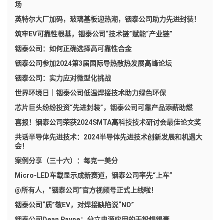
场
英特尔大厂加码，玻璃基板迎热潮，铟泰公司助力先进封装！
筑牢EV可靠性根基，铟泰公司“技术链”赋能“产业链”
铟泰公司：如何正确选择高可靠性合金
铟泰公司参加2024第3届国际导热散热发展高峰论坛
铟泰公司：实力应对微型化挑战
世界环境日｜铟泰公司低温焊接技术助力绿色环保
芯片巨头纷纷投资“先进封装”，铟泰公司可靠产品添薪助燃
喜报！铟泰公司荣获2024SMTA高科技技术研讨会最佳论文奖
共话半导体先进技术：2024半导体先进技术创新发展和机遇大
会！
案例分享（三十六）：每克一美分
Micro-LED车载显示成新赛道，铟泰公司率先“上车”
@所有人，“铟泰公司”官方视频号正式上线啦！
铟泰公司“质”敬EV，对焊接缺陷说“NO”
铟泰公司Dean Payne：分立电源应用的无铅焊锡膏