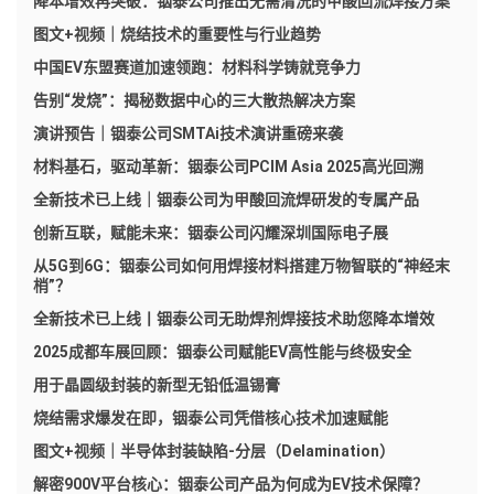
降本增效再突破：铟泰公司推出无需清洗的甲酸回流焊接方案
图文+视频｜烧结技术的重要性与行业趋势
中国EV东盟赛道加速领跑：材料科学铸就竞争力
告别“发烧”：揭秘数据中心的三大散热解决方案
演讲预告｜铟泰公司SMTAi技术演讲重磅来袭
材料基石，驱动革新：铟泰公司PCIM Asia 2025高光回溯
全新技术已上线｜铟泰公司为甲酸回流焊研发的专属产品
创新互联，赋能未来：铟泰公司闪耀深圳国际电子展
从5G到6G：铟泰公司如何用焊接材料搭建万物智联的“神经末
梢”？
全新技术已上线丨铟泰公司无助焊剂焊接技术助您降本增效
2025成都车展回顾：铟泰公司赋能EV高性能与终极安全
用于晶圆级封装的新型无铅低温锡膏
烧结需求爆发在即，铟泰公司凭借核心技术加速赋能
图文+视频｜半导体封装缺陷-分层（Delamination）
解密900V平台核心：铟泰公司产品为何成为EV技术保障？