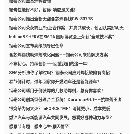
铟泰公司金基焊料合辑
锡膏性能好不好，暂停-响应是关键！
铟泰公司推出全新无卤含芯焊锡线CW-807RS
铟泰公司荣获商业/行业合作奖：并肩共成长，创团队美好明天
Indium8.9HFRV在SMTA 国际博览会上荣获“全球技术奖”
铟泰公司宣布高级领导层任命
含芯焊锡线助焊剂碳化问题——铟泰公司来给解决方案
不忘初心，持续创新——回望我们的这一年！
SEM分析法你了解过吗？铟泰公司应对焊接缺陷有高招！
春节倒计时，过年回家你开燃油车还是新能源车？
铟泰公司适用于倒装焊的几款助焊剂，总有你喜欢！
铟泰公司创新型低温合金系统：Durafuse®LT——抗跌落王者
银烧结为何大火？InFORCE™MF：消耗更小，成本更低
燃油汽车与新能源汽车共同发展，您看好哪种动力车型？
感恩节专题｜感由心生·恩因情至