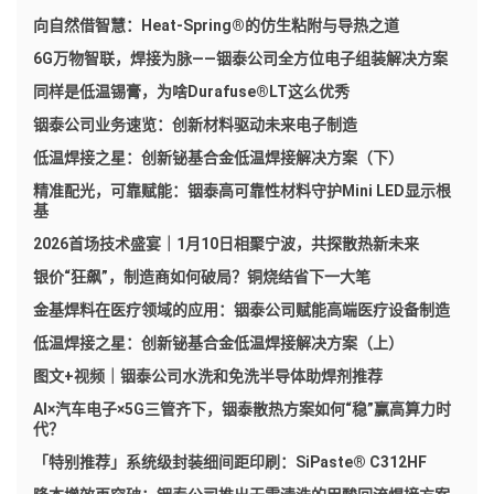
向自然借智慧：Heat-Spring®的仿生粘附与导热之道
6G万物智联，焊接为脉——铟泰公司全方位电子组装解决方案
同样是低温锡膏，为啥Durafuse®LT这么优秀
铟泰公司业务速览：创新材料驱动未来电子制造
低温焊接之星：创新铋基合金低温焊接解决方案（下）
精准配光，可靠赋能：铟泰高可靠性材料守护Mini LED显示根
基
2026首场技术盛宴｜1月10日相聚宁波，共探散热新未来
银价“狂飙”，制造商如何破局？铜烧结省下一大笔
金基焊料在医疗领域的应用：铟泰公司赋能高端医疗设备制造
低温焊接之星：创新铋基合金低温焊接解决方案（上）
图文+视频｜铟泰公司水洗和免洗半导体助焊剂推荐
AI×汽车电子×5G三管齐下，铟泰散热方案如何“稳”赢高算力时
代？
「特别推荐」系统级封装细间距印刷：SiPaste® C312HF