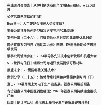
在线研讨会预告｜从焊料制造商的角度看Mini和Micro LED封
装
如何估算电镀铟的时间？
Ron博士：人工智能会摧毁人类文明吗？
铟泰公司携多款创新型解决方案亮相PCIM欧洲
案例分享（二十六）：打破鲍勃休息时间和弗雷德休息时间
网络直播系列节目《电动车内参》回顾：EV电池推动经济可持
续发展
铟泰公司诚邀参加：2023半导体先进技术创新发展和机遇大会
5.17世界电信日｜铟泰公司为通讯发展提供可靠材料
展望未来｜VR需要哪些关键技术？
案例分享（二十五）：鲍勃休息时间和弗雷德休息时间（下）
直击2023慕尼黑上海电子生产设备展，铟泰公司展前预告
专访铟泰公司中国区销售经理：2023年铟泰公司持续输出硬核
产品
回顾｜倒计时2天！慕尼黑上海电子生产设备展即将开幕！