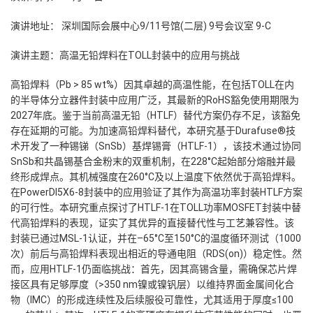
演讲地址：
深圳国际会展中心9/11号馆(二层) 9号会议室 9-C
演讲主题：高温无铅焊料在TOLL封装中的应用与挑战
高铅焊料（Pb > 85 wt%）因其卓越的高温性能，在包括TOLL在内
的半导体分立器件封装中应用广泛，其最新的RoHS豁免使用期限为
2027年底。鉴于当前高温无铅（HTLF）替代方案仍存不足，该豁免
存在延期的可能。为加速高铅焊料替代，本研究基于Durafuse®技
术开发了一种锡锑（SnSb）基焊锡膏（HTLF-1），该技术通过协同
SnSb和共晶锡基合金粉末的双重机制，在228°C起始部分熔融并最
终形成焊点。其机械强度在260°C及以上温度下依然优于高铅焊料。
在PowerDI5X6-8封装中的应用验证了其作为高温功率封装HTLF方案
的可行性。本研究重点探讨了HTLF-1在TOLL功率MOSFET封装中替
代高铅焊料的表现，证实了其优异的直接替代性与工艺兼容性。该
封装已通过MSL-1认证，并在–65°C至150°C的温度循环测试（1000
次）前后与高铅焊料表现出相近的导通电阻（RDS(on)）稳定性。然
而，应用HTLF-1仍面临挑战：首先，因其高锡含量，需确保芯片焊
接区具有足够厚度（>350 nm镍或镍钒层）以维持界面金属间化合
物（IMC）的形成连续性及后续服役可靠性，尤其适用于厚度≤100