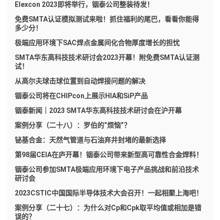
Elexcon 2023即将举行，铟泰公司整装待发！
免费SMTA认证模拟测试来啦！抓住福利的尾巴，看看你能得
多少分！
极端应用环境下SAC焊点金属间化合物厚度增长的担忧
SMTA华东高科技技术研讨会2023开幕！附免费SMTA认证测
试！
从高尔夫球击球位置到自动焊接问题的解决
铟泰公司将在CHIPcon上展示HIA和SiP产品
铟泰新闻｜2023 SMTA华东高科技技术研讨会在沪开幕
案例分享（二十八）：罗伯的“烦恼”？
铋基合金：天然气管道与石油弃井封堵的最新选择
第98届CEIA在庐开幕！铟泰公司带来新型高可靠性合金焊料！
铟泰公司参加SMTA极端应用环境下电子产品挑战和前沿技术
研讨会
2023CSTIC中国国际半导体技术大会召开！一起相聚上海吧！
案例分享（二十七）：为什么对Cp和Cpk取平均值或相加是错
误的？