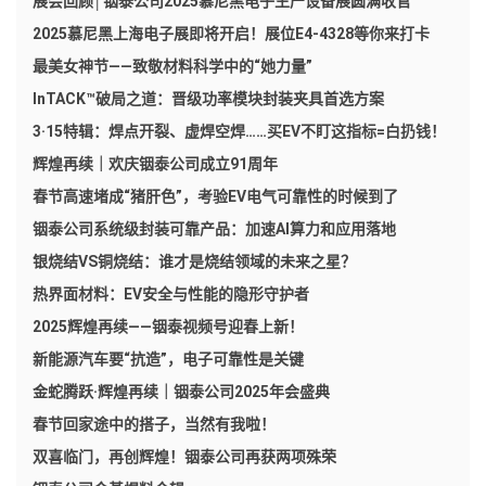
展会回顾│铟泰公司2025慕尼黑电子生产设备展圆满收官
2025慕尼黑上海电子展即将开启！展位E4-4328等你来打卡
最美女神节——致敬材料科学中的“她力量”
InTACK™破局之道：晋级功率模块封装夹具首选方案
3·15特辑：焊点开裂、虚焊空焊……买EV不盯这指标=白扔钱！
辉煌再续｜欢庆铟泰公司成立91周年
春节高速堵成“猪肝色”，考验EV电气可靠性的时候到了
铟泰公司系统级封装可靠产品：加速AI算力和应用落地
银烧结VS铜烧结：谁才是烧结领域的未来之星？
热界面材料：EV安全与性能的隐形守护者
2025辉煌再续——铟泰视频号迎春上新！
新能源汽车要“抗造”，电子可靠性是关键
金蛇腾跃·辉煌再续｜铟泰公司2025年会盛典
春节回家途中的搭子，当然有我啦！
双喜临门，再创辉煌！铟泰公司再获两项殊荣