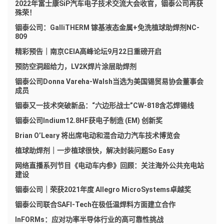
2022年富士康SiP汽车电子技术交流大会收官，铟泰公司再获
殊荣！
铟泰公司：GalliTHERM 镓基液态金属+免洗植球助焊剂NC-
809
精彩预告｜南京CEIA高峰论坛9月22日重磅开启
预防空洞超给力，LV2K焊片涂层助焊剂
铟泰公司Donna Vareha-Walsh当选为美国锡贸易协会董事会
成员
铟泰又一技术突破新品：“六边形战士”CW-818含芯焊锡线
铟泰公司Indium12.8HF获电子制造 (EM) 创新奖
Brian O’Leary 将出席电动和混合动力汽车技术博览会
植球助焊剂｜一步植球很快，解决封装问题So Easy
网络直播系列节目《电动车内参》回顾：关注海外公共充电站
建设
铟泰公司｜荣获2021年度 Allegro MicroSystems卓越奖
铟泰公司联合SAFI-Tech在极低温焊料方面建立合作
InFORMs：应对功率半导体行业的高可靠性挑战