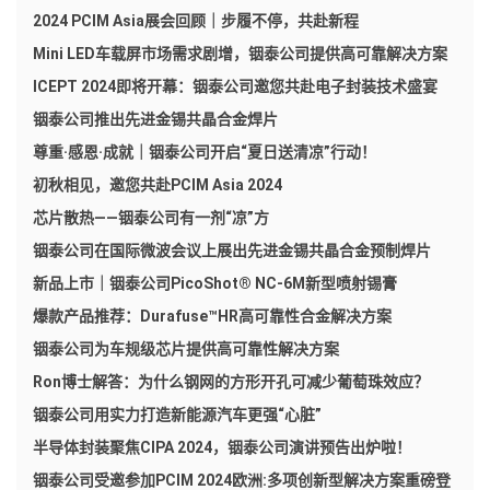
2024 PCIM Asia展会回顾｜步履不停，共赴新程
Mini LED车载屏市场需求剧增，铟泰公司提供高可靠解决方案
ICEPT 2024即将开幕：铟泰公司邀您共赴电子封装技术盛宴
铟泰公司推出先进金锡共晶合金焊片
尊重·感恩·成就｜铟泰公司开启“夏日送清凉”行动！
初秋相见，邀您共赴PCIM Asia 2024
芯片散热——铟泰公司有一剂“凉”方
铟泰公司在国际微波会议上展出先进金锡共晶合金预制焊片
新品上市｜铟泰公司PicoShot® NC-6M新型喷射锡膏
爆款产品推荐：Durafuse™HR高可靠性合金解决方案
铟泰公司为车规级芯片提供高可靠性解决方案
Ron博士解答：为什么钢网的方形开孔可减少葡萄珠效应？
铟泰公司用实力打造新能源汽车更强“心脏”
半导体封装聚焦CIPA 2024，铟泰公司演讲预告出炉啦！
铟泰公司受邀参加PCIM 2024欧洲:多项创新型解决方案重磅登