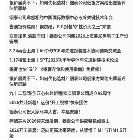
银价居高不下，如何优化选材？铟泰公司低银方案给出重新评
估新思路
铟泰公司邀您相约中国国际数据中心液冷关键技术年会
告别银价焦虑！铜烧结，SiC封装的“性价比之王”来袭
双誉加冕·满载而归｜铟泰公司闪耀2026上海慕尼黑电子生产设
备展
3.24再会上海｜AI时代PCB与先进封装技术协同创新交流会
3.17相聚上海｜SPT2026功率半导体与先进封装技术论坛
锡膏也怕“湿”？《锡膏存储和使用指南》免费领！
银价居高不下，如何优化选材？铟泰公司低银方案给出重新评
估新思路
九十二载同行·匠心共赴新程|欢庆铟泰公司成立92周年
2026共赴新程！这份“开工祝福”快来接住
铟泰公司祝大家马年大吉，幸福安康！
存储芯片2026迎来爆发期，铟泰公司供应链稳如泰山
2026开工首篇：迈向更高功率密度，从读懂 TIM1与TIM1.5开
始