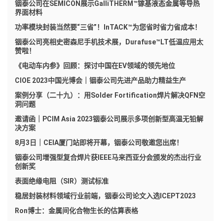
铟泰公司在SEMICON展示GalliTHERM™镓基液态金属等导热
界面材料
功率模块封装当然要“三省”！InTACK™为您省时省力省成本！
铟泰公司亮相史密森尼手机技术展，Durafuse™LT低温应用太
赞啦！
《电动车内参》回顾：探讨中国在EV领域的领先地位
CIOE 2023中国光博会｜铟泰公司先进产品助力精益生产
案例分享（二十九）：用Solder Fortification焊片解决QFN空
洞问题
邀请函｜PCIM Asia 2023铟泰公司展示多项创新型高温无铅解
决方案
8月3日｜CEIA厦门站即将开幕，铟泰公司敬邀您出席！
铟泰公司增强型复合焊片获IEEE马来西亚分会颁发的杰出行业
创新奖
表面绝缘电阻（SIR）测试标准
稳居封装材料领域行业前端，铟泰公司论文入选ICEPT2023
Ron博士：金属间化合物生长的估算表格