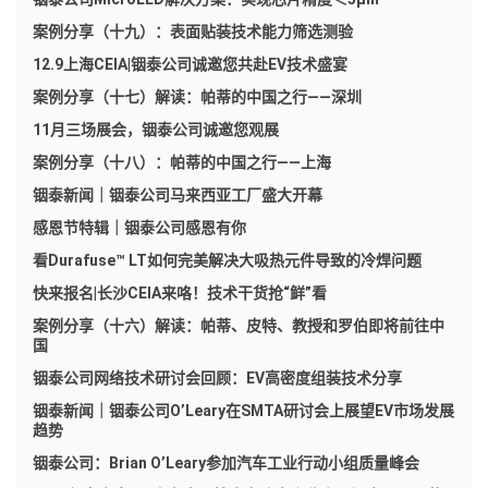
案例分享（十九）：表面贴装技术能力筛选测验
12.9上海CEIA|铟泰公司诚邀您共赴EV技术盛宴
案例分享（十七）解读：帕蒂的中国之行——深圳
11月三场展会，铟泰公司诚邀您观展
案例分享（十八）：帕蒂的中国之行——上海
铟泰新闻｜铟泰公司马来西亚工厂盛大开幕
感恩节特辑｜铟泰公司感恩有你
看Durafuse™ LT如何完美解决大吸热元件导致的冷焊问题
快来报名|长沙CEIA来咯！技术干货抢“鲜”看
案例分享（十六）解读：帕蒂、皮特、教授和罗伯即将前往中
国
铟泰公司网络技术研讨会回顾：EV高密度组装技术分享
铟泰新闻｜铟泰公司O’Leary在SMTA研讨会上展望EV市场发展
趋势
铟泰公司：Brian O’Leary参加汽车工业行动小组质量峰会