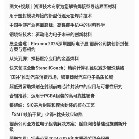
图文+视频｜资深技术专家为您解答焊接型导热界面材料
用于塑封模块焊接的新型低温无铅焊片技术
中国手游产业再攀巅峰：高性能手机中的材料科学
铜烧结技术：驱动电力电子未来的创新材料
展会盛邀｜Elexcon 2025深圳国际电子展 铟泰公司携创新封装
方案与您相约
从头到脚：探秘医疗应用的金基焊料
快来领取全新StencilCoach：精确计算孔径以减少锡珠缺陷
“国补”推动汽车消费市场，铟泰铸就汽车电子品质长城
超低残留助焊剂在射频前端芯片封装中的应用与可靠性研究
合辑推荐：运用于PCBA组装的高可靠性锡膏
银烧结：SiC芯片封装和模块封装的核心工艺
「SMT缺陷干货」少锡+枕头效应缺陷
铟泰公司全方位电子组装解决方案：赋能网络基础设施创新升
级
荣誉加冕！铟泰公司2024-2025年度重磅奖项全纪录