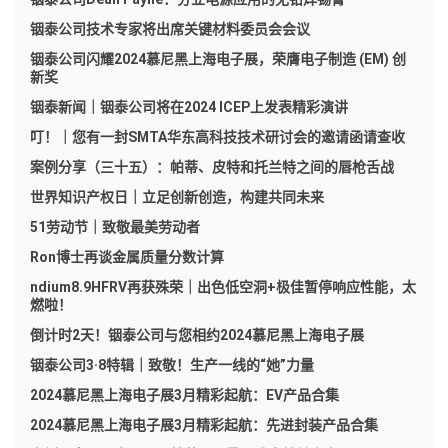
铟泰公司技术专家将出席关键材料委员会会议
铟泰公司闪耀2024慕尼黑上海电子展，荣膺电子制造 (EM) 创
新奖
铟泰新闻｜铟泰公司将在2024 ICEP上发表精彩演讲
叮！｜您有一封SMTA华东高科技技术研讨会的邀请函请查收
案例分享（三十五）：帕蒂、皮特和托兰特之间的唇枪舌战
世界知识产权日｜立足创新创造，构建共同未来
51劳动节｜致敬最美劳动者
Ron博士再谈金属质量分数计算
ndium8.9HFRV再获殊荣｜出色低空洞+极佳暂停响应性能，太
燃啦！
倒计时2天！铟泰公司与您相约2024慕尼黑上海电子展
铟泰公司3·8特辑｜致敬！生产一线的“她”力量
2024慕尼黑上海电子展3月精彩起航：EV产品合集
2024慕尼黑上海电子展3月精彩起航：先进封装产品合集