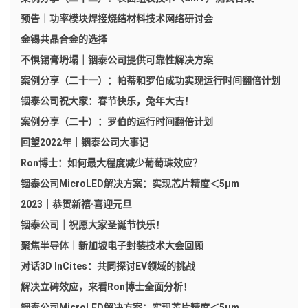
预告｜功率模块焊接烧结材料技术网络研讨会
金锡共晶合金的选择
不惧锡膏坍塌｜铟泰公司提供可靠性解决方案
案例分享（二十一）：帕蒂和罗伯成功实现运行时间翻倍计划
铟泰公司祝大家：春节快乐，兔年大吉！
案例分享（二十）：罗伯的运行时间翻倍计划
回望2022年｜铟泰公司大事记
Ron博士：如何最大程度减少葡萄珠效应？
铟泰公司MicroLED解决方案：实现芯片精度＜5μm
2023｜恭贺新禧·喜迎元旦
铟泰公司｜祝愿大家圣诞节快乐！
聚焦半导体｜新加坡电子封装技术大会回顾
对话3D InCites：共同探讨EV领域的挑战
解决立碑效应，来看Ron博士全面分析！
铟泰公司MicroLED解决方案：实现芯片精度＜5μm