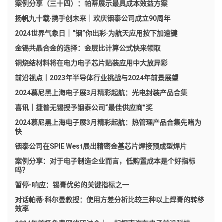
案例分享（三十四）：帕蒂展示最具成本效益方案
扬帆九十载·携手创未来｜欢庆铟泰公司成立90周年
2024世界气象日｜“铟”你出彩·为航天应用按下加速键
金锡共晶合金的选择：金层比计算公式快来领取
铜烧结材料将在电力电子芯片贴装应用中大放异彩
前沿视点｜2023年半导体行业挑战与2024年前景展望
2024慕尼黑上海电子展3月精彩起航：光电封装产品合集
喜讯｜捷普无锡授予铟泰公司“最佳供应商”奖
2024慕尼黑上海电子展3月精彩起航：热管理产品合集先睹为
快
铟泰公司在SPIE West展出精密金基芯片焊接预成型焊片
案例分享：对于电子制造企业而言，低购置成本是个好指标
吗？
暂停-响应：锡膏优劣的关键指标之一
对话帕蒂·科尔曼教授：使用方差分析比较三种以上焊膏的转移
效率