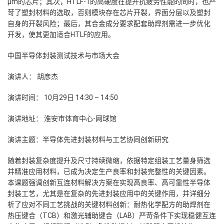
μm的芯片；其次，HTLF-1的高硬度在提升抗疲劳性能的同时，也严
苛了塑封材料的选取，否则模块存在芯片开裂，界面分层以及塑封
自身的开裂风险；最后，其合金成分要求配套助焊剂需进一步优化
开发，使其更加适合HTLF的应用。
中国半导体封装测试技术与市场大会
演讲人：
胡彦杰
演讲时间：
10月29日 14:30 – 14:50
演讲地址：
淮安市体育中心-网球馆
演讲主题：半导体先进封装材料与工艺协同创新研究
随着封装复杂度提升及尺寸持续微缩，依据特定组装工艺量身筛选
并精准应用材料，已成为决定生产良率和封装完整性的关键因素。
本课题强调创新互连材料解决方案在实现高良率、高可靠性半导体
封装工艺，尤其是在复杂的先进封装应用中的关键作用，并详细分
析了应对不同工艺挑战的关键材料创新：耐热化学配方的助焊剂在
热压键合（TCB）和激光辅助键合（LAB）严苛条件下实现稳健互连