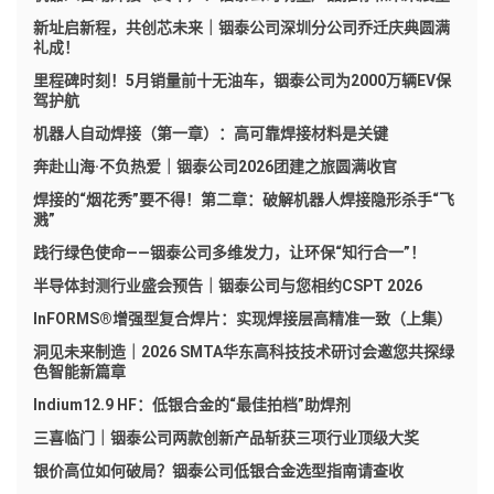
新址启新程，共创芯未来｜铟泰公司深圳分公司乔迁庆典圆满
礼成！
里程碑时刻！5月销量前十无油车，铟泰公司为2000万辆EV保
驾护航
机器人自动焊接（第一章）：高可靠焊接材料是关键
奔赴山海·不负热爱｜铟泰公司2026团建之旅圆满收官
焊接的“烟花秀”要不得！第二章：破解机器人焊接隐形杀手“飞
溅”
践行绿色使命——铟泰公司多维发力，让环保“知行合一”！
半导体封测行业盛会预告｜铟泰公司与您相约CSPT 2026
InFORMS®增强型复合焊片：实现焊接层高精准一致（上集）
洞见未来制造｜2026 SMTA华东高科技技术研讨会邀您共探绿
色智能新篇章
Indium12.9 HF：低银合金的“最佳拍档”助焊剂
三喜临门｜铟泰公司两款创新产品斩获三项行业顶级大奖
银价高位如何破局？铟泰公司低银合金选型指南请查收