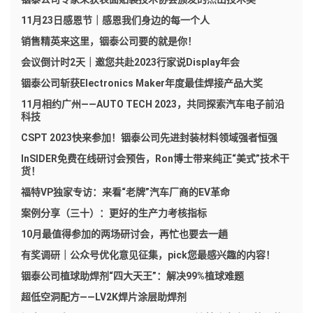
11月23日感恩节｜感恩我们身边的每一个人
销售精英来这里，铟泰公司要的就是你！
会议倒计时2天｜邀您共赴2023行家说Display年会
铟泰公司斩获Electronics Maker年度最佳焊接产品大奖
11月相约广州——AUTO TECH 2023，共同探索汽车电子前沿
科技
CSPT 2023快来参加！铟泰公司先进封装材料领域强者恒强
InSIDER免费在线研讨会预告，Ron博士带来纯正“美式”技术干
货！
福特VP独家专访：来看“老牌”汽车厂商的EV革命
案例分享（三十）：更好的生产力考核指标
10月最值得参加的两场研讨会，再忙也要去一趟
有奖调研｜公众号优化意见征集，pick您最感兴趣的内容！
铟泰公司植球助焊剂“四大天王”：解决99%植球难题
超低空洞配方——LV2K焊片涂层助焊剂