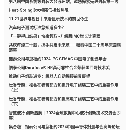
第八届中国系统级封装大会苏州站，邀您探索先进封装第一线
Heat-Spring®大幅降低接触热阻
11.21世界电视日｜来看显示技术的前世今生
汽车电子测试标准您知道多少？
「一键得出结果」快来领取~升级版IMC增长计算器
共庆辉煌二十载，携手共启未来章——铟泰中国二十周年庆圆满
落幕
铟泰公司与您相约2024 IPC CEMAC 中国电子制造年会
铟泰公司Durafuse® HR高可靠性合金荣获墨西哥技术奖
推动电子组装进步：机器人自动焊接前景展望
松香专题：松香在锡膏配方和提升电子组装工艺中的重要作用
（上）
松香专题：松香在锡膏配方和提高电子组装工艺中的重要作用
（下）
智慧液冷 创新启航｜2024全球数据中心液冷创新技术交流会即
幕！
集合啦！铟泰公司与您相约2024中国半导体封测年会高峰论坛