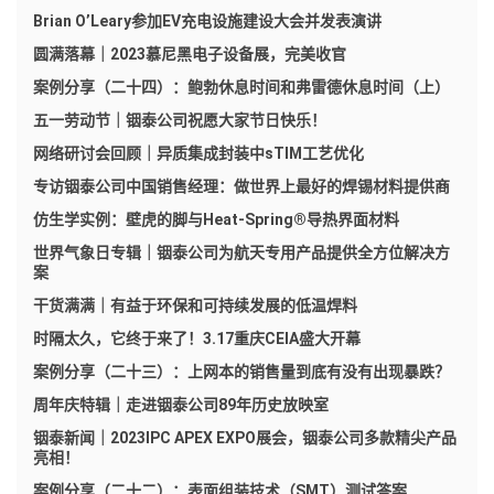
Brian O’Leary参加EV充电设施建设大会并发表演讲
圆满落幕｜2023慕尼黑电子设备展，完美收官
案例分享（二十四）：鲍勃休息时间和弗雷德休息时间（上）
五一劳动节｜铟泰公司祝愿大家节日快乐！
网络研讨会回顾｜异质集成封装中sTIM工艺优化
专访铟泰公司中国销售经理：做世界上最好的焊锡材料提供商
仿生学实例：壁虎的脚与Heat-Spring®导热界面材料
世界气象日专辑｜铟泰公司为航天专用产品提供全方位解决方
案
干货满满｜有益于环保和可持续发展的低温焊料
时隔太久，它终于来了！3.17重庆CEIA盛大开幕
案例分享（二十三）：上网本的销售量到底有没有出现暴跌？
周年庆特辑｜走进铟泰公司89年历史放映室
铟泰新闻｜2023IPC APEX EXPO展会，铟泰公司多款精尖产品
亮相！
案例分享（二十二）：表面组装技术（SMT）测试答案