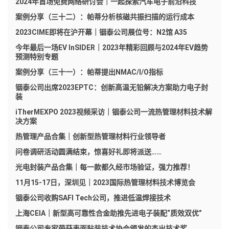
2024年首场免费网络研讨会｜一起探索汽车电子前沿科技
案例分享（三十二）：帕蒂分析核磁共振扫描的运行成本
2023CIME即将在沪开幕｜铟泰公司展位号：N2馆 A35
今年最后一场EV InSIDER｜2023年精彩回顾与2024年EV趋势
预测特别专题
案例分享（三十一）：帕蒂提出NMAC/I/O指标
铟泰公司出席2023EPTC：创新高温无铅解决方案助力电子封
装
iTherMEXPO 2023视频采访｜铟泰公司一流热管理材料技术解
决方案
热管理产品合集｜创新型热管理材料行业领导者
问卷调研活动圆满结束，惊喜好礼即将派送……
光电封装产品合集｜每一款都久经市场验证，强力推荐！
11月15-17日，深圳见｜2023国际热管理材料技术博览会
铟泰公司收购SAFI Tech公司，推进低温焊接技术
上海CEIA｜新型高可靠性合金助推先进电子装配“质效双优”
铟泰公司专家荣获表面贴装技术协会颁发的杰出技术奖