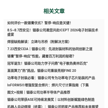
相关文章
如何评价一款锡膏优劣？暂停-响应是关键！
8.5~8.7西安见！铟泰公司邀您共赴ICEPT 2026电子封装技术
盛宴
焊接缺陷解读：立碑与吊桥（附解决方案）
7.23西安CEIA｜铟泰公司：先进封装材料的协同创新之道
锡膏“暂停-响应”性能，藏着百万利润的秘密？
冠军诞生！铟泰公司助力学子问鼎“电子散热奥林匹克”
直面算力“热”挑战，铟泰公司重装亮相FINE 20
功率电子封装必看：铟泰公司专为功率电子芯片贴装的产品
InFORMS®增强型复合焊片：焊片尺寸计算指南（下集
图文+视频｜铟泰公司功率半导体产品推荐
铟泰公司荣获ASE可持续发展奖｜以材料创新赋能绿色制造
机器人自动焊接（终章）：铟泰公司明星产品推荐和未来展望