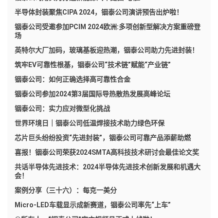
半导体封装聚焦CIPA 2024，铟泰公司演讲预告出炉啦！
铟泰公司受邀参加PCIM 2024欧洲:多项创新型解决方案重磅登
场
英特尔大厂加码，玻璃基板迎热潮，铟泰公司助力先进封装！
筑牢EV可靠性根基，铟泰公司“技术链”赋能“产业链”
铟泰公司：如何正确选择高可靠性合金
铟泰公司参加2024第3届国际导热散热发展高峰论坛
铟泰公司：实力应对微型化挑战
世界环境日｜铟泰公司低温焊接技术助力绿色环保
芯片巨头纷纷投资“先进封装”，铟泰公司可靠产品添薪助燃
喜报！铟泰公司荣获2024SMTA高科技技术研讨会最佳论文奖
共话半导体先进技术：2024半导体先进技术创新发展和机遇大
会！
案例分享（三十六）：每克一美分
Micro-LED车载显示成新赛道，铟泰公司率先“上车”