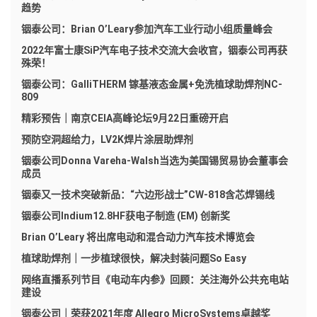
趋势
铟泰公司：Brian O’Leary参加汽车工业行动小组质量峰会
2022年富士康SiP汽车电子技术交流大会收官，铟泰公司再获
殊荣！
铟泰公司：GalliTHERM 镓基液态金属+免洗植球助焊剂NC-
809
精彩预告｜南京CEIA高峰论坛9月22日重磅开启
预防空洞超给力，LV2K焊片涂层助焊剂
铟泰公司Donna Vareha-Walsh当选为美国锡贸易协会董事会
成员
铟泰又一技术突破新品：“六边形战士”CW-818含芯焊锡线
铟泰公司Indium12.8HF获电子制造 (EM) 创新奖
Brian O’Leary 将出席电动和混合动力汽车技术博览会
植球助焊剂｜一步植球很快，解决封装问题So Easy
网络直播系列节目《电动车内参》回顾：关注海外公共充电站
建设
铟泰公司｜荣获2021年度 Allegro MicroSystems卓越奖