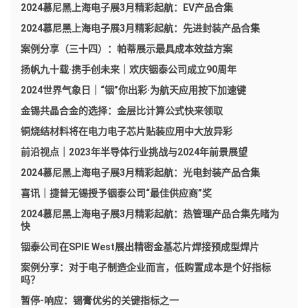
2024慕尼黑上海电子展3月精彩起航：EV产品合集
2024慕尼黑上海电子展3月精彩起航：先进封装产品合集
案例分享（三十四）：帕蒂展示最具成本效益方案
扬帆九十载·携手创未来｜欢庆铟泰公司成立90周年
2024世界气象日｜“铟”你出彩·为航天应用按下加速键
金锡共晶合金的选择：金层比计算公式快来领取
铜烧结材料将在电力电子芯片贴装应用中大放异彩
前沿视点｜2023年半导体行业挑战与2024年前景展望
2024慕尼黑上海电子展3月精彩起航：光电封装产品合集
喜讯｜捷普无锡授予铟泰公司“最佳供应商”奖
2024慕尼黑上海电子展3月精彩起航：热管理产品合集先睹为
快
铟泰公司在SPIE West展出精密金基芯片焊接预成型焊片
案例分享：对于电子制造企业而言，低购置成本是个好指标
吗？
暂停-响应：锡膏优劣的关键指标之一