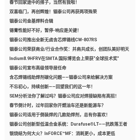
春节回家途中的搭子，当然有我啦！
双喜临门，再创辉煌！铟泰公司再获两项殊荣
铟泰公司金基焊料合辑
锡膏性能好不好，暂停-响应是关键！
铟泰公司推出全新无卤含芯焊锡线CW-807RS
铟泰公司荣获商业/行业合作奖：并肩共成长，创团队美好明天
Indium8.9HFRV在SMTA 国际博览会上荣获“全球技术奖”
铟泰公司宣布高级领导层任命
含芯焊锡线助焊剂碳化问题——铟泰公司来给解决方案
不忘初心，持续创新——回望我们的这一年！
SEM分析法你了解过吗？铟泰公司应对焊接缺陷有高招！
春节倒计时，过年回家你开燃油车还是新能源车？
铟泰公司适用于倒装焊的几款助焊剂，总有你喜欢！
铟泰公司创新型低温合金系统：Durafuse®LT——抗跌落王者
银烧结为何大火？InFORCE™MF：消耗更小，成本更低