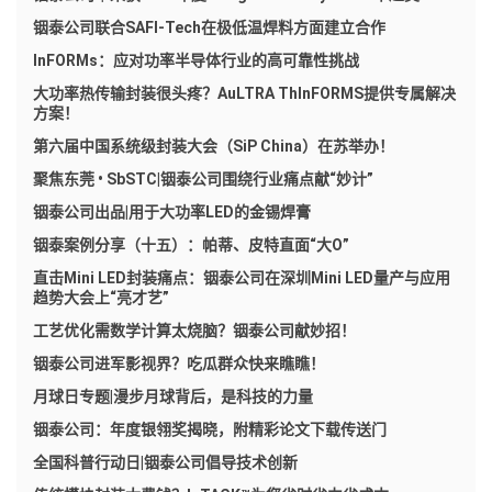
铟泰公司联合SAFI-Tech在极低温焊料方面建立合作
InFORMs：应对功率半导体行业的高可靠性挑战
大功率热传输封装很头疼？AuLTRA ThInFORMS提供专属解决
方案！
第六届中国系统级封装大会（SiP China）在苏举办！
聚焦东莞 • SbSTC|铟泰公司围绕行业痛点献“妙计”
铟泰公司出品|用于大功率LED的金锡焊膏
铟泰案例分享（十五）：帕蒂、皮特直面“大O”
直击Mini LED封装痛点：铟泰公司在深圳Mini LED量产与应用
趋势大会上“亮才艺”
工艺优化需数学计算太烧脑？铟泰公司献妙招！
铟泰公司进军影视界？吃瓜群众快来瞧瞧！
月球日专题|漫步月球背后，是科技的力量
铟泰公司：年度银翎奖揭晓，附精彩论文下载传送门
全国科普行动日|铟泰公司倡导技术创新