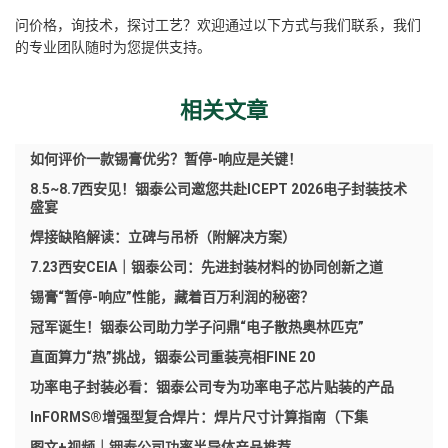
问价格，询技术，探讨工艺？欢迎通过以下方式与我们联系，我们
的专业团队随时为您提供支持。
相关文章
如何评价一款锡膏优劣？暂停-响应是关键！
8.5~8.7西安见！铟泰公司邀您共赴ICEPT 2026电子封装技术
盛宴
焊接缺陷解读：立碑与吊桥（附解决方案）
7.23西安CEIA｜铟泰公司：先进封装材料的协同创新之道
锡膏“暂停-响应”性能，藏着百万利润的秘密？
冠军诞生！铟泰公司助力学子问鼎“电子散热奥林匹克”
直面算力“热”挑战，铟泰公司重装亮相FINE 20
功率电子封装必看：铟泰公司专为功率电子芯片贴装的产品
InFORMS®增强型复合焊片：焊片尺寸计算指南（下集
图文+视频｜铟泰公司功率半导体产品推荐