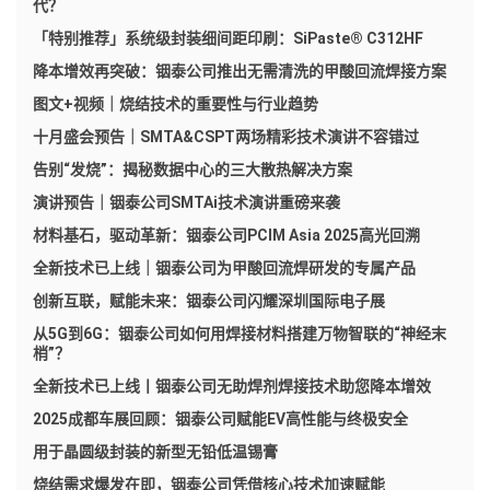
代？
「特别推荐」系统级封装细间距印刷：SiPaste® C312HF
降本增效再突破：铟泰公司推出无需清洗的甲酸回流焊接方案
图文+视频｜烧结技术的重要性与行业趋势
十月盛会预告｜SMTA&CSPT两场精彩技术演讲不容错过
告别“发烧”：揭秘数据中心的三大散热解决方案
演讲预告｜铟泰公司SMTAi技术演讲重磅来袭
材料基石，驱动革新：铟泰公司PCIM Asia 2025高光回溯
全新技术已上线｜铟泰公司为甲酸回流焊研发的专属产品
创新互联，赋能未来：铟泰公司闪耀深圳国际电子展
从5G到6G：铟泰公司如何用焊接材料搭建万物智联的“神经末
梢”？
全新技术已上线丨铟泰公司无助焊剂焊接技术助您降本增效
2025成都车展回顾：铟泰公司赋能EV高性能与终极安全
用于晶圆级封装的新型无铅低温锡膏
烧结需求爆发在即，铟泰公司凭借核心技术加速赋能