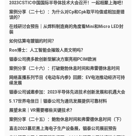
2023CSTIC中国国际半导体技术大会召开！一起相聚上海吧！
案例分享（二十七）：为什么对Cp和Cpk取平均值或相加是错
误的？
在线研讨会预告｜从焊料制造商的角度看Mini和Micro LED封
装
如何估算电镀铟的时间？
Ron博士：人工智能会摧毁人类文明吗？
铟泰公司携多款创新型解决方案亮相PCIM欧洲
案例分享（二十六）：打破鲍勃休息时间和弗雷德休息时间
网络直播系列节目《电动车内参》回顾：EV电池推动经济可持
续发展
铟泰公司诚邀参加：2023半导体先进技术创新发展和机遇大会
5.17世界电信日｜铟泰公司为通讯发展提供可靠材料
展望未来｜VR需要哪些关键技术？
案例分享（二十五）：鲍勃休息时间和弗雷德休息时间（下）
直击2023慕尼黑上海电子生产设备展，铟泰公司展前预告