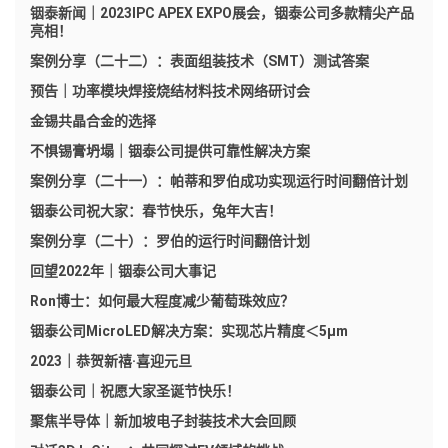
铟泰新闻｜2023IPC APEX EXPO展会，铟泰公司多款精尖产品
亮相！
案例分享（二十二）：表面组装技术（SMT）测试答案
预告｜功率模块焊接烧结材料技术网络研讨会
金锡共晶合金的选择
不惧锡膏坍塌｜铟泰公司提供可靠性解决方案
案例分享（二十一）：帕蒂和罗伯成功实现运行时间翻倍计划
铟泰公司祝大家：春节快乐，兔年大吉！
案例分享（二十）：罗伯的运行时间翻倍计划
回望2022年｜铟泰公司大事记
Ron博士：如何最大程度减少葡萄珠效应？
铟泰公司MicroLED解决方案：实现芯片精度＜5μm
2023｜恭贺新禧·喜迎元旦
铟泰公司｜祝愿大家圣诞节快乐！
聚焦半导体｜新加坡电子封装技术大会回顾