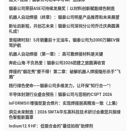
铟泰公司荣获ASE可持续发展奖｜以材料创新赋能绿色制造
机器人自动焊接（终章）：铟泰公司明星产品推荐和未来展望
新址启新程，共创芯未来｜铟泰公司深圳分公司乔迁庆典圆满
礼成！
里程碑时刻！5月销量前十无油车，铟泰公司为2000万辆EV保
驾护航
机器人自动焊接（第一章）：高可靠焊接材料是关键
奔赴山海·不负热爱｜铟泰公司2026团建之旅圆满收官
焊接的“烟花秀”要不得！第二章：破解机器人焊接隐形杀手“飞
溅”
践行绿色使命——铟泰公司多维发力，让环保“知行合一”！
半导体封测行业盛会预告｜铟泰公司与您相约CSPT 2026
InFORMS®增强型复合焊片：实现焊接层高精准一致（上集）
洞见未来制造｜2026 SMTA华东高科技技术研讨会邀您共探绿
色智能新篇章
Indium12.9 HF：低银合金的“最佳拍档”助焊剂