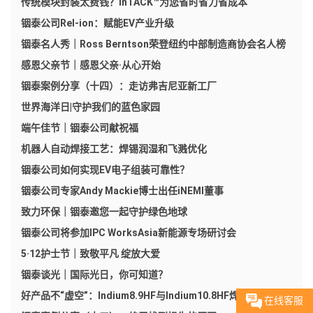
传统模块封装太费钱？InTACK™为您省时省力省成本
铟泰公司Rel-ion：赋能EV产业升级
铟泰名人秀｜Ross Berntson荣登纽约中部制造商协会名人榜
感恩父亲节｜感恩父亲·从心开始
铟泰案例分享（十四）：走访弗吉尼亚新工厂​
世界海洋日|守护我们的蓝色家园
端午佳节｜铟泰公司献祝福
机器人自动焊接工艺：焊锡润湿和飞溅优化
铟泰公司如何实现EV电子组装可靠性？
铟泰公司专家Andy Mackie博士出任iNEMI董事
致力环保｜铟泰邀您一起守护绿色地球
铟泰公司将参加IPC WorksAsia新能源专场研讨会
5·12护士节｜致敬平凡 绽放大爱
铟泰谈光｜国际光日，你可知道？
好产品不“虚空”：Indium8.9HF与Indium10.8HF焊锡膏
在线客服