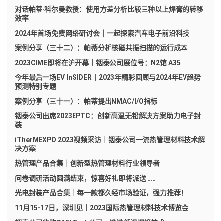
对话帕蒂·科尔曼教授：使用方差分析比较三种以上焊膏的转移
效率
2024年首场免费网络研讨会｜一起探索汽车电子前沿科技
案例分享（三十二）：帕蒂分析核磁共振扫描的运行成本
2023CIME即将在沪开幕｜铟泰公司展位号：N2馆 A35
今年最后一场EV InSIDER｜2023年精彩回顾与2024年EV趋势
预测特别专题
案例分享（三十一）：帕蒂提出NMAC/I/O指标
铟泰公司出席2023EPTC：创新高温无铅解决方案助力电子封
装
iTherMEXPO 2023视频采访｜铟泰公司一流热管理材料技术解
决方案
热管理产品合集｜创新型热管理材料行业领导者
问卷调研活动圆满结束，惊喜好礼即将派送……
光电封装产品合集｜每一款都久经市场验证，强力推荐！
11月15-17日，深圳见｜2023国际热管理材料技术博览会