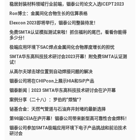
稳居封装材料领域行业前端，铟泰公司论文入选ICEPT2023
Ron博士：金属间化合物生长的估算表格
Elexcon 2023即将举行，铟泰公司整装待发！
免费SMTA认证模拟测试来啦！抓住福利的尾巴，看看你能得
多少分！
极端应用环境下SAC焊点金属间化合物厚度增长的担忧
SMTA华东高科技技术研讨会2023开幕！附免费SMTA认证测
试！
从高尔夫球击球位置到自动焊接问题的解决
铟泰公司将在CHIPcon上展示HIA和SiP产品
铟泰新闻｜2023 SMTA华东高科技技术研讨会在沪开幕
案例分享（二十八）：罗伯的“烦恼”？
铋基合金：天然气管道与石油弃井封堵的最新选择
第98届CEIA在庐开幕！铟泰公司带来新型高可靠性合金焊料！
铟泰公司参加SMTA极端应用环境下电子产品挑战和前沿技术
研讨会