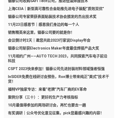
铟泰公司收购SAFI Tech公司，推进低温焊接技术
上海CEIA｜新型高可靠性合金助推先进电子装配“质效双优”
铟泰公司专家荣获表面贴装技术协会颁发的杰出技术奖
11月23日感恩节｜感恩我们身边的每一个人
销售精英来这里，铟泰公司要的就是你！
会议倒计时2天｜邀您共赴2023行家说Display年会
铟泰公司斩获Electronics Maker年度最佳焊接产品大奖
11月相约广州——AUTO TECH 2023，共同探索汽车电子前沿
科技
CSPT 2023快来参加！铟泰公司先进封装材料领域强者恒强
InSIDER免费在线研讨会预告，Ron博士带来纯正“美式”技术干
货！
福特VP独家专访：来看“老牌”汽车厂商的EV革命
案例分享（三十）：更好的生产力考核指标
10月最值得参加的两场研讨会，再忙也要去一趟
有奖调研｜公众号优化意见征集，pick您最感兴趣的内容！