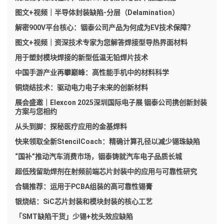
图文+视频｜半导体封装缺陷-分层（Delamination）
解密900V平台核心：铟泰公司产品为何成为EV技术保障？
图文+视频｜资深技术专家为您解答焊接型导热界面材料
用于塑封模块焊接的新型低温无铅焊片技术
中国手游产业再攀巅峰：高性能手机中的材料科学
铜烧结技术：驱动电力电子未来的创新材料
展会盛邀｜Elexcon 2025深圳国际电子展 铟泰公司携创新封装
方案与您相约
从头到脚：探秘医疗应用的金基焊料
快来领取全新StencilCoach：精确计算孔径以减少锡珠缺陷
“国补”推动汽车消费市场，铟泰铸就汽车电子品质长城
超低残留助焊剂在射频前端芯片封装中的应用与可靠性研究
合辑推荐：运用于PCBA组装的高可靠性锡膏
银烧结：SiC芯片封装和模块封装的核心工艺
「SMT缺陷干货」少锡+枕头效应缺陷