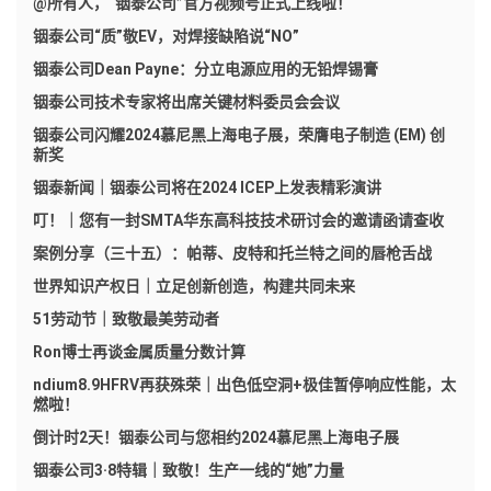
@所有人，“铟泰公司”官方视频号正式上线啦！
铟泰公司“质”敬EV，对焊接缺陷说“NO”
铟泰公司Dean Payne：分立电源应用的无铅焊锡膏
铟泰公司技术专家将出席关键材料委员会会议
铟泰公司闪耀2024慕尼黑上海电子展，荣膺电子制造 (EM) 创
新奖
铟泰新闻｜铟泰公司将在2024 ICEP上发表精彩演讲
叮！｜您有一封SMTA华东高科技技术研讨会的邀请函请查收
案例分享（三十五）：帕蒂、皮特和托兰特之间的唇枪舌战
世界知识产权日｜立足创新创造，构建共同未来
51劳动节｜致敬最美劳动者
Ron博士再谈金属质量分数计算
ndium8.9HFRV再获殊荣｜出色低空洞+极佳暂停响应性能，太
燃啦！
倒计时2天！铟泰公司与您相约2024慕尼黑上海电子展
铟泰公司3·8特辑｜致敬！生产一线的“她”力量