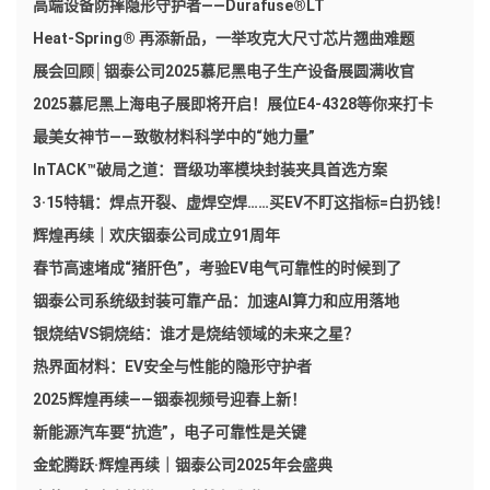
高端设备防摔隐形守护者——Durafuse®LT
Heat-Spring® 再添新品，一举攻克大尺寸芯片翘曲难题
展会回顾│铟泰公司2025慕尼黑电子生产设备展圆满收官
2025慕尼黑上海电子展即将开启！展位E4-4328等你来打卡
最美女神节——致敬材料科学中的“她力量”
InTACK™破局之道：晋级功率模块封装夹具首选方案
3·15特辑：焊点开裂、虚焊空焊……买EV不盯这指标=白扔钱！
辉煌再续｜欢庆铟泰公司成立91周年
春节高速堵成“猪肝色”，考验EV电气可靠性的时候到了
铟泰公司系统级封装可靠产品：加速AI算力和应用落地
银烧结VS铜烧结：谁才是烧结领域的未来之星？
热界面材料：EV安全与性能的隐形守护者
2025辉煌再续——铟泰视频号迎春上新！
新能源汽车要“抗造”，电子可靠性是关键
金蛇腾跃·辉煌再续｜铟泰公司2025年会盛典