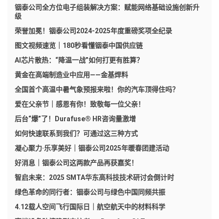
铟泰公司全方位电子组装解决方案：赋能网络基础设施创新升
级
荣誉加冕！铟泰公司2024-2025年度重磅奖项全纪录
图文视频速览｜180秒看懂铟泰中国供应链
AI芯片散热：“降温一战”如何打更有胜算？
黄金在高端制造业中应用——金基焊料
全国首个高温中暑气象预报来啦！你的汽车顶得住吗？
爱在父亲节｜感恩有你！致敬每一位父亲！
后台“爆”了！Durafuse® HR咨询量激增
如何快速联系到我们？可通过这三种方式
凝心聚力·乐享美好｜铟泰公司2025年暖春团建活动
好消息｜铟泰公司这两款产品再获嘉奖！
智启未来：2025 SMTA华东高科技技术研讨会倒计时
绿色革命的同行者：铟泰公司与绿色中国同频共振
4.12载人空间飞行国际日｜航空航天中的材料科学