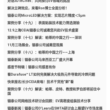
对话3D InCites：共同探讨EV领域的挑战
解决立碑效应，来看Ron博士全面分析！
铟泰公司MicroLED解决方案：实现芯片精度＜5μm
案例分享（十九）：表面贴装技术能力筛选测验
12.9上海CEIA|铟泰公司诚邀您共赴EV技术盛宴
案例分享（十七）解读：帕蒂的中国之行——深圳
11月三场展会，铟泰公司诚邀您观展
案例分享（十八）：帕蒂的中国之行——上海
铟泰新闻｜铟泰公司马来西亚工厂盛大开幕
感恩节特辑｜铟泰公司感恩有你
看Durafuse™ LT如何完美解决大吸热元件导致的冷焊问题
快来报名|长沙CEIA来咯！技术干货抢“鲜”看
案例分享（十六）解读：帕蒂、皮特、教授和罗伯即将前往中
国
铟泰公司网络技术研讨会回顾：EV高密度组装技术分享
铟泰新闻｜铟泰公司O’Leary在SMTA研讨会上展望EV市场发展