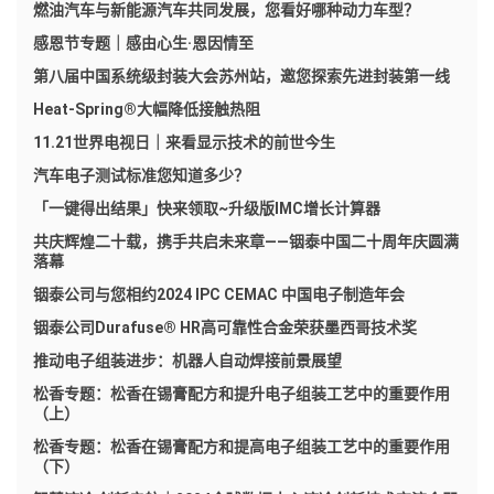
燃油汽车与新能源汽车共同发展，您看好哪种动力车型？
感恩节专题｜感由心生·恩因情至
第八届中国系统级封装大会苏州站，邀您探索先进封装第一线
Heat-Spring®大幅降低接触热阻
11.21世界电视日｜来看显示技术的前世今生
汽车电子测试标准您知道多少？
「一键得出结果」快来领取~升级版IMC增长计算器
共庆辉煌二十载，携手共启未来章——铟泰中国二十周年庆圆满
落幕
铟泰公司与您相约2024 IPC CEMAC 中国电子制造年会
铟泰公司Durafuse® HR高可靠性合金荣获墨西哥技术奖
推动电子组装进步：机器人自动焊接前景展望
松香专题：松香在锡膏配方和提升电子组装工艺中的重要作用
（上）
松香专题：松香在锡膏配方和提高电子组装工艺中的重要作用
（下）