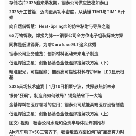
存储芯片2026迎来爆发期，铟泰公司供应链稳如泰山
2026开工首篇：迈向更高功率密度，从读懂 TIM1与TIM1.5开
始
向自然借智慧：Heat-Spring®的仿生粘附与导热之道
6G万物智联，焊接为脉——铟泰公司全方位电子组装解决方案
同样是低温锡膏，为啥Durafuse®LT这么优秀
铟泰公司业务速览：创新材料驱动未来电子制造
低温焊接之星：创新铋基合金低温焊接解决方案（下）
精准配光，可靠赋能：铟泰高可靠性材料守护Mini LED显示根
基
2026首场技术盛宴｜1月10日相聚宁波，共探散热新未来
银价“狂飙”，制造商如何破局？铜烧结省下一大笔
金基焊料在医疗领域的应用：铟泰公司赋能高端医疗设备制造
低温焊接之星：创新铋基合金低温焊接解决方案（上）
图文+视频｜铟泰公司水洗和免洗半导体助焊剂推荐
AI×汽车电子×5G三管齐下，铟泰散热方案如何“稳”赢高算力时