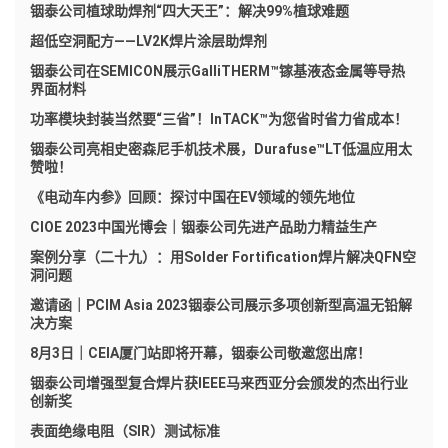
铟泰公司植球助焊剂“四大天王”：解决99%植球难题
超低空洞配方——LV2K焊片涂层助焊剂
铟泰公司在SEMICON展示GalliTHERM™镓基液态金属等导热
界面材料
功率模块封装当然要“三省”！InTACK™为您省时省力省成本！
铟泰公司亮相史密森尼手机技术展，Durafuse™LT低温应用太
赞啦！
《电动车内参》回顾：探讨中国在EV领域的领先地位
CIOE 2023中国光博会｜铟泰公司先进产品助力精益生产
案例分享（二十九）：用Solder Fortification焊片解决QFN空
洞问题
邀请函｜PCIM Asia 2023铟泰公司展示多项创新型高温无铅解
决方案
8月3日｜CEIA厦门站即将开幕，铟泰公司敬邀您出席！
铟泰公司增强型复合焊片获IEEE马来西亚分会颁发的杰出行业
创新奖
表面绝缘电阻（SIR）测试标准