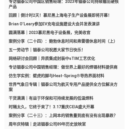
专访铟泰公司中国区销售经理：2023年铟泰公司持续输出硬核
产品
回顾｜倒计时2天！慕尼黑上海电子生产设备展即将开幕！
Brian O’Leary参加EV充电设施建设大会并发表演讲
圆满落幕｜2023慕尼黑电子设备展，完美收官
案例分享（二十四）：鲍勃休息时间和弗雷德休息时间（上）
五一劳动节｜铟泰公司祝愿大家节日快乐！
网络研讨会回顾｜异质集成封装中sTIM工艺优化
专访铟泰公司中国销售经理：做世界上最好的焊锡材料提供商
仿生学实例：壁虎的脚与Heat-Spring®导热界面材料
世界气象日专辑｜铟泰公司为航天专用产品提供全方位解决方
案
干货满满｜有益于环保和可持续发展的低温焊料
时隔太久，它终于来了！3.17重庆CEIA盛大开幕
案例分享（二十三）：上网本的销售量到底有没有出现暴跌？
周年庆特辑｜走进铟泰公司89年历史放映室