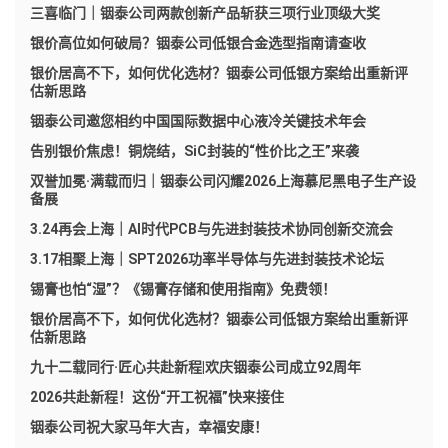
三喜临门｜铟泰公司两款创新产品斩获三项行业顶级大奖
银价高位如何破局？铟泰公司低银合金选型指南请查收
银价居高不下，如何优化选材？铟泰公司低银方案给出重新评
估新思路
铟泰公司邀您相约中国国际数据中心液冷关键技术年会
告别银价焦虑！铜烧结，SiC封装的“性价比之王”来袭
双誉加冕·满载而归｜铟泰公司闪耀2026上海慕尼黑电子生产设
备展
3.24再会上海｜AI时代PCB与先进封装技术协同创新交流会
3.17相聚上海｜SPT2026功率半导体与先进封装技术论坛
锡膏也怕“湿”？《锡膏存储和使用指南》免费领！
银价居高不下，如何优化选材？铟泰公司低银方案给出重新评
估新思路
九十二载同行·匠心共赴新程|欢庆铟泰公司成立92周年
2026共赴新程！这份“开工祝福”快来接住
铟泰公司祝大家马年大吉，幸福安康！