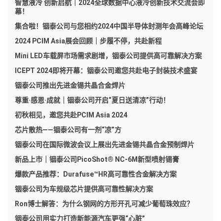
智慧液冷 创新启航｜2024全球数据中心液冷创新技术交流会即
幕！
集合啦！铟泰公司与您相约2024中国半导体封测年会高峰论坛
2024 PCIM Asia展会回顾｜步履不停，共赴新程
Mini LED车载屏市场需求剧增，铟泰公司提供高可靠解决方案
ICEPT 2024即将开幕：铟泰公司邀您共赴电子封装技术盛宴
铟泰公司推出先进金锡共晶合金焊片
尊重·感恩·成就｜铟泰公司开启“夏日送清凉”行动！
初秋相见，邀您共赴PCIM Asia 2024
芯片散热——铟泰公司有一剂“凉”方
铟泰公司在国际微波会议上展出先进金锡共晶合金预制焊片
新品上市｜铟泰公司PicoShot® NC-6M新型喷射锡膏
爆款产品推荐：Durafuse™HR高可靠性合金解决方案
铟泰公司为车规级芯片提供高可靠性解决方案
Ron博士解答：为什么钢网的方形开孔可减少葡萄珠效应？
铟泰公司用实力打造新能源汽车更强“心脏”